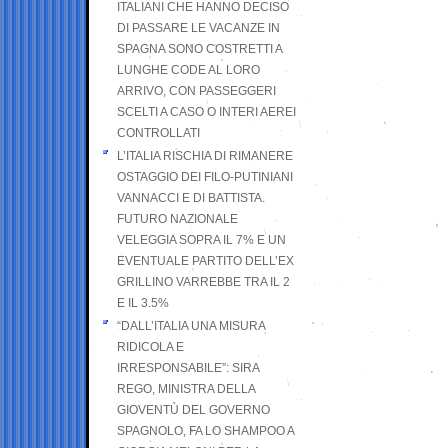
ITALIANI CHE HANNO DECISO
DI PASSARE LE VACANZE IN
SPAGNA SONO COSTRETTI A
LUNGHE CODE AL LORO
ARRIVO, CON PASSEGGERI
SCELTI A CASO O INTERI AEREI
CONTROLLATI
L’ITALIA RISCHIA DI RIMANERE
OSTAGGIO DEI FILO-PUTINIANI
VANNACCI E DI BATTISTA.
FUTURO NAZIONALE
VELEGGIA SOPRA IL 7% E UN
EVENTUALE PARTITO DELL’EX
GRILLINO VARREBBE TRA IL 2
E IL 3.5%
“DALL’ITALIA UNA MISURA
RIDICOLA E
IRRESPONSABILE”: SIRA
REGO, MINISTRA DELLA
GIOVENTÙ DEL GOVERNO
SPAGNOLO, FA LO SHAMPOO A