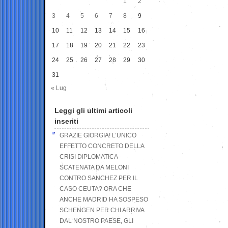
1
2
3
4
5
6
7
8
9
10
11
12
13
14
15
16
17
18
19
20
21
22
23
24
25
26
27
28
29
30
31
« Lug
Leggi gli ultimi articoli
inseriti
GRAZIE GIORGIA! L’UNICO
EFFETTO CONCRETO DELLA
CRISI DIPLOMATICA
SCATENATA DA MELONI
CONTRO SANCHEZ PER IL
CASO CEUTA? ORA CHE
ANCHE MADRID HA SOSPESO
SCHENGEN PER CHI ARRIVA
DAL NOSTRO PAESE, GLI