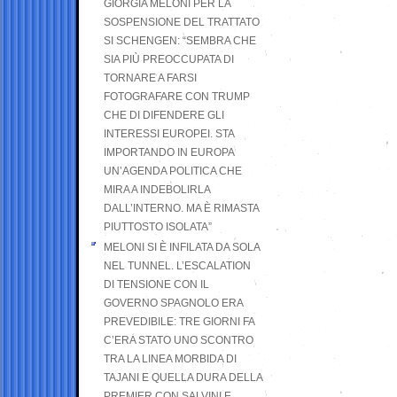
GIORGIA MELONI PER LA
SOSPENSIONE DEL TRATTATO
SI SCHENGEN: “SEMBRA CHE
SIA PIÙ PREOCCUPATA DI
TORNARE A FARSI
FOTOGRAFARE CON TRUMP
CHE DI DIFENDERE GLI
INTERESSI EUROPEI. STA
IMPORTANDO IN EUROPA
UN’AGENDA POLITICA CHE
MIRA A INDEBOLIRLA
DALL’INTERNO. MA È RIMASTA
PIUTTOSTO ISOLATA”
MELONI SI È INFILATA DA SOLA
NEL TUNNEL. L’ESCALATION
DI TENSIONE CON IL
GOVERNO SPAGNOLO ERA
PREVEDIBILE: TRE GIORNI FA
C’ERA STATO UNO SCONTRO
TRA LA LINEA MORBIDA DI
TAJANI E QUELLA DURA DELLA
PREMIER CON SALVINI E