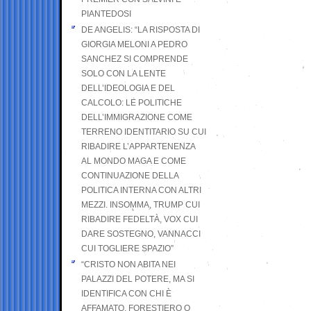
PIANTEDOSI
DE ANGELIS: “LA RISPOSTA DI
GIORGIA MELONI A PEDRO
SANCHEZ SI COMPRENDE
SOLO CON LA LENTE
DELL’IDEOLOGIA E DEL
CALCOLO: LE POLITICHE
DELL’IMMIGRAZIONE COME
TERRENO IDENTITARIO SU CUI
RIBADIRE L’APPARTENENZA
AL MONDO MAGA E COME
CONTINUAZIONE DELLA
POLITICA INTERNA CON ALTRI
MEZZI. INSOMMA, TRUMP CUI
RIBADIRE FEDELTÀ, VOX CUI
DARE SOSTEGNO, VANNACCI
CUI TOGLIERE SPAZIO”
“CRISTO NON ABITA NEI
PALAZZI DEL POTERE, MA SI
IDENTIFICA CON CHI È
AFFAMATO, FORESTIERO O