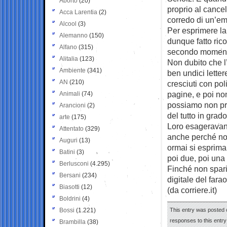
Aborto
(20)
proprio al cancel
Acca Larentia
(2)
corredo di un’em
Alcool
(3)
Per esprimere la
Alemanno
(150)
dunque fatto rico
Alfano
(315)
secondo momento 
Alitalia
(123)
Non dubito che l
Ambiente
(341)
ben undici letter
AN
(210)
cresciuti con po
pagine, e poi no
Animali
(74)
possiamo non pre
Arancioni
(2)
del tutto in gra
arte
(175)
Loro esageravano 
Attentato
(329)
anche perché non
Auguri
(13)
ormai si esprima
Batini
(3)
poi due, poi una (
Berlusconi
(4.295)
Finché non sparir
Bersani
(234)
digitale del far
Biasotti
(12)
(da corriere.it)
Boldrini
(4)
Bossi
(1.221)
This entry was posted 
responses to this entr
Brambilla
(38)