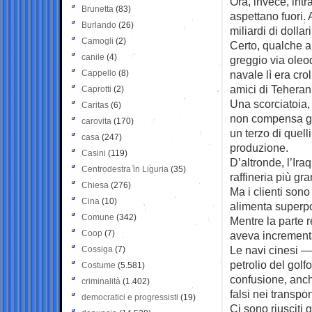
Ora, invece, intr
Brunetta
(83)
aspettano fuori. 
Burlando
(26)
miliardi di dolla
Camogli
(2)
Certo, qualche al
canile
(4)
greggio via oleo
Cappello
(8)
navale lì era cro
amici di Teheran
Caprotti
(2)
Una scorciatoia,
Caritas
(6)
non compensa gli 
carovita
(170)
un terzo di quell
casa
(247)
produzione.
Casini
(119)
D’altronde, l’Ira
Centrodestra in Liguria
(35)
raffineria più gr
Chiesa
(276)
Ma i clienti sono
Cina
(10)
alimenta superp
Comune
(342)
Mentre la parte r
Coop
(7)
aveva incrementa
Le navi cinesi —
Cossiga
(7)
petrolio del golf
Costume
(5.581)
confusione, anch
criminalità
(1.402)
falsi nei transpo
democratici e progressisti
(19)
Ci sono riusciti 