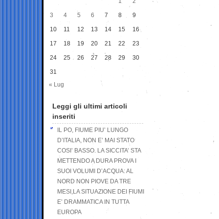
1
2
3
4
5
6
7
8
9
10
11
12
13
14
15
16
17
18
19
20
21
22
23
24
25
26
27
28
29
30
31
« Lug
Leggi gli ultimi articoli
inseriti
IL PO, FIUME PIU’ LUNGO
D’ITALIA, NON E’ MAI STATO
COSI’ BASSO. LA SICCITA’ STA
METTENDO A DURA PROVA I
SUOI VOLUMI D’ACQUA: AL
NORD NON PIOVE DA TRE
MESI,LA SITUAZIONE DEI FIUMI
E’ DRAMMATICA IN TUTTA
EUROPA