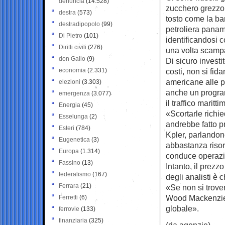
denuncia
(14.528)
zucchero grezzo 
destra
(573)
tosto come la ba
destradipopolo
(99)
petroliera paname
Di Pietro
(101)
identificandosi 
Diritti civili
(276)
una volta scampat
don Gallo
(9)
Di sicuro investi
economia
(2.331)
costi, non si fi
americane alle 
elezioni
(3.303)
anche un program
emergenza
(3.077)
il traffico maritti
Energia
(45)
«Scortarle richi
Esselunga
(2)
andrebbe fatto pr
Esteri
(784)
Kpler, parlando
Eugenetica
(3)
abbastanza risor
Europa
(1.314)
conduce operazion
Fassino
(13)
Intanto, il prezzo
federalismo
(167)
degli analisti è 
Ferrara
(21)
«Se non si trove
Wood Mackenzie 
Ferretti
(6)
globale».
ferrovie
(133)
finanziaria
(325)
(da agenzie)