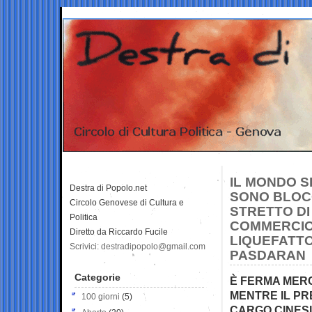
IL MONDO S
Destra di Popolo.net
SONO BLOCC
Circolo Genovese di Cultura e
STRETTO DI
Politica
COMMERCIO
Diretto da Riccardo Fucile
LIQUEFATTO
Scrivici: destradipopolo@gmail.com
PASDARAN
Categorie
È FERMA MERCE
MENTRE IL PRE
100 giorni
(5)
CARGO CINESI 