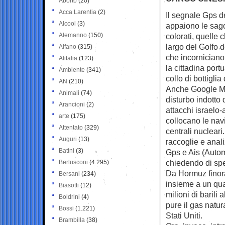
Aborto
(20)
Acca Larentia
(2)
Il segnale Gps d
Alcool
(3)
appaiono le sa
Alemanno
(150)
colorati, quelle
largo del Golfo 
Alfano
(315)
che incorniciano 
Alitalia
(123)
la cittadina port
Ambiente
(341)
collo di bottiglia
AN
(210)
Anche Google Ma
Animali
(74)
disturbo indotto 
Arancioni
(2)
attacchi israelo-
arte
(175)
collocano le navi
Attentato
(329)
centrali nucleari.
Auguri
(13)
raccoglie e anali
Batini
(3)
Gps e Ais (Autom
chiedendo di speg
Berlusconi
(4.295)
Da Hormuz finora
Bersani
(234)
insieme a un qua
Biasotti
(12)
milioni di barili 
Boldrini
(4)
pure il gas natu
Bossi
(1.221)
Stati Uniti.
Brambilla
(38)