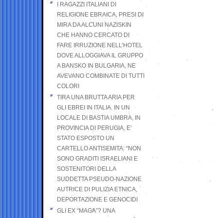
I RAGAZZI ITALIANI DI
RELIGIONE EBRAICA, PRESI DI
MIRA DA ALCUNI NAZISKIN
CHE HANNO CERCATO DI
FARE IRRUZIONE NELL’HOTEL
DOVE ALLOGGIAVA IL GRUPPO
A BANSKO IN BULGARIA, NE
AVEVANO COMBINATE DI TUTTI
COLORI
TIRA UNA BRUTTA ARIA PER
GLI EBREI IN ITALIA. IN UN
LOCALE DI BASTIA UMBRA, IN
PROVINCIA DI PERUGIA, E’
STATO ESPOSTO UN
CARTELLO ANTISEMITA: “NON
SONO GRADITI ISRAELIANI E
SOSTENITORI DELLA
SUDDETTA PSEUDO-NAZIONE
AUTRICE DI PULIZIA ETNICA,
DEPORTAZIONE E GENOCIDI
GLI EX “MAGA”? UNA