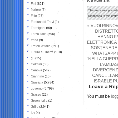
Fini
(821)
fioriere
(5)
This entry was posted o
Fitto
(27)
responses to this entr
Fontana di Trevi
(1)
«
VUOI RINNOV
Formigoni
(90)
DISTRETTO
Forza Italia
(596)
HANNO FA
frana
(9)
ELETTRONICA 
Fratelli d'Italia
(291)
SOSTENERE 
Futuro e Libertà
(510)
WHATSAPP D
g8
(25)
“NELLA GUERRA
L’AMBAS
Gelmini
(68)
DIVERGENZ
Genova
(542)
CANCELLARE
Giannino
(10)
ISRAELE PU
Giustizia
(5.784)
Leave a Rep
governo
(5.799)
Grasso
(22)
You must be
log
Green Italia
(1)
Grillo
(2.941)
Idv
(4)