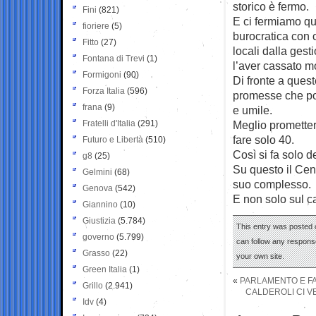
storico è fermo.
Fini
(821)
E ci fermiamo qua
fioriere
(5)
burocratica con c
Fitto
(27)
locali dalla gest
Fontana di Trevi
(1)
l’aver cassato m
Formigoni
(90)
Di fronte a quest
Forza Italia
(596)
promesse che poi
frana
(9)
e umile.
Fratelli d'Italia
(291)
Meglio prometter
fare solo 40.
Futuro e Libertà
(510)
Così si fa solo d
g8
(25)
Su questo il Cen
Gelmini
(68)
suo complesso.
Genova
(542)
E non solo sul c
Giannino
(10)
Giustizia
(5.784)
This entry was posted o
governo
(5.799)
can follow any response
Grasso
(22)
your own site.
Green Italia
(1)
«
PARLAMENTO E FA
Grillo
(2.941)
CALDEROLI CI V
Idv
(4)