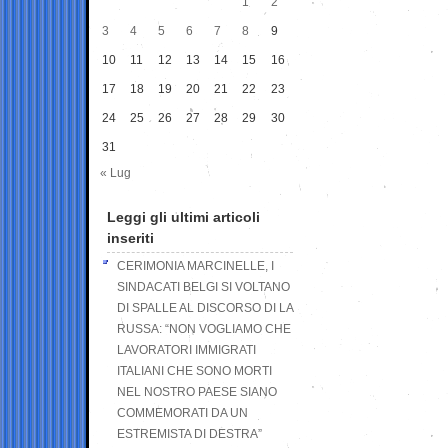
1
2
3
4
5
6
7
8
9
10
11
12
13
14
15
16
17
18
19
20
21
22
23
24
25
26
27
28
29
30
31
« Lug
Leggi gli ultimi articoli
inseriti
CERIMONIA MARCINELLE, I
SINDACATI BELGI SI VOLTANO
DI SPALLE AL DISCORSO DI LA
RUSSA: “NON VOGLIAMO CHE
LAVORATORI IMMIGRATI
ITALIANI CHE SONO MORTI
NEL NOSTRO PAESE SIANO
COMMEMORATI DA UN
ESTREMISTA DI DESTRA”