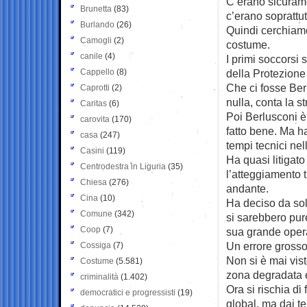
C’erano sicurame
Brunetta
(83)
c’erano soprattut
Burlando
(26)
Quindi cerchiamo
Camogli
(2)
costume.
canile
(4)
I primi soccorsi
Cappello
(8)
della Protezione 
Che ci fosse Ber
Caprotti
(2)
nulla, conta la st
Caritas
(6)
Poi Berlusconi è
carovita
(170)
fatto bene. Ma h
casa
(247)
tempi tecnici nel
Casini
(119)
Ha quasi litigat
Centrodestra in Liguria
(35)
l’atteggiamento 
Chiesa
(276)
andante.
Cina
(10)
Ha deciso da sol
Comune
(342)
si sarebbero pure
Coop
(7)
sua grande opera
Un errore grossol
Cossiga
(7)
Non si è mai vist
Costume
(5.581)
zona degradata e 
criminalità
(1.402)
Ora si rischia di
democratici e progressisti
(19)
global, ma dai te