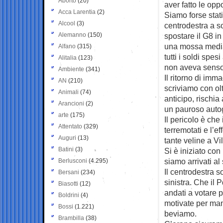
Aborto
(20)
aver
fatto le opp
Acca Larentia
(2)
Siamo forse stati 
Alcool
(3)
centrodestra a s
Alemanno
(150)
spostare il G8 i
una mossa mediat
Alfano
(315)
tutti i soldi spe
Alitalia
(123)
non aveva senso
Ambiente
(341)
Il ritorno di immag
AN
(210)
scriviamo con ol
Animali
(74)
anticipo, rischia
Arancioni
(2)
un pauroso auto
arte
(175)
Il pericolo è che
Attentato
(329)
terremotati e l’e
Auguri
(13)
tante veline a Vi
Batini
(3)
Si è iniziato con
siamo arrivati al
Berlusconi
(4.295)
Il centrodestra 
Bersani
(234)
sinistra. Che il
Biasotti
(12)
andati a votare 
Boldrini
(4)
motivate per man
Bossi
(1.221)
beviamo.
Brambilla
(38)