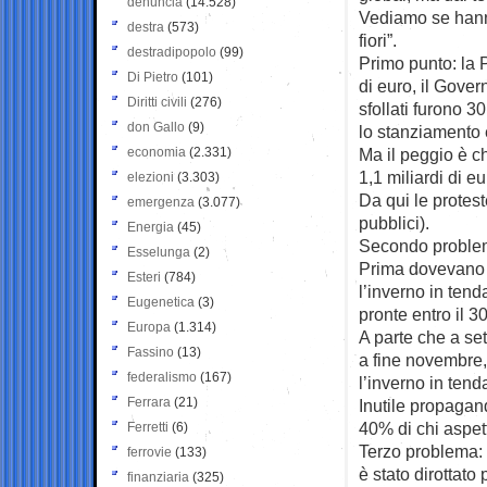
denuncia
(14.528)
Vediamo se hanno
destra
(573)
fiori”.
destradipopolo
(99)
Primo punto: la P
Di Pietro
(101)
di euro, il Gover
Diritti civili
(276)
sfollati furono 3
don Gallo
(9)
lo stanziamento 
economia
(2.331)
Ma il peggio è c
1,1 miliardi di eu
elezioni
(3.303)
Da qui le protest
emergenza
(3.077)
pubblici).
Energia
(45)
Secondo problema:
Esselunga
(2)
Prima dovevano 
Esteri
(784)
l’inverno in tend
Eugenetica
(3)
pronte entro il 
Europa
(1.314)
A parte che a se
Fassino
(13)
a fine novembre, 
federalismo
(167)
l’inverno in tend
Ferrara
(21)
Inutile propagan
40% di chi aspett
Ferretti
(6)
Terzo problema: i
ferrovie
(133)
è stato dirottato
finanziaria
(325)