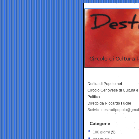
Destra di Popolo.net
Circolo Genovese di Cultura e
Politica
Diretto da Riccardo Fucile
Scrivici: destradipopolo@gma
Categorie
100 giorni
(5)