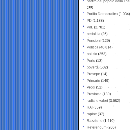
partito del popolo della libe
(30)
Partito Democratico
(1.034)
PD
(1.188)
PdL
(2.781)
pedofilia
(25)
Pensioni
(129)
Politica
(40.814)
polizia
(253)
Porto
(12)
povertà
(502)
Presepe
(14)
Primarie
(149)
Prodi
(52)
Provincia
(139)
radici e valori
(3.682)
RAI
(359)
rapine
(37)
Razzismo
(1.410)
Referendum
(200)