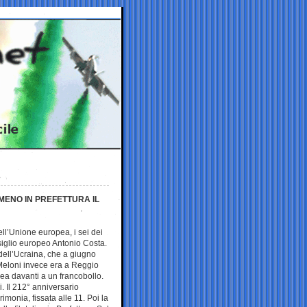
LMENO IN PREFETTURA IL
 dell’Unione
europea, i sei dei
siglio europeo Antonio Costa.
 dell’Ucraina, che a giugno
 Meloni invece era a Reggio
orea davanti a un francobollo.
i. Il 212° anniversario
imonia, fissata alle 11. Poi la