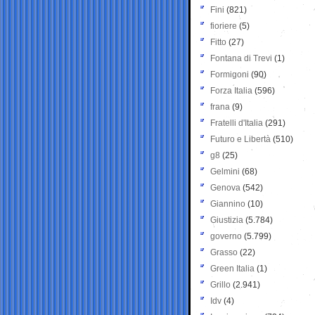
Fini
(821)
fioriere
(5)
Fitto
(27)
Fontana di Trevi
(1)
Formigoni
(90)
Forza Italia
(596)
frana
(9)
Fratelli d'Italia
(291)
Futuro e Libertà
(510)
g8
(25)
Gelmini
(68)
Genova
(542)
Giannino
(10)
Giustizia
(5.784)
governo
(5.799)
Grasso
(22)
Green Italia
(1)
Grillo
(2.941)
Idv
(4)