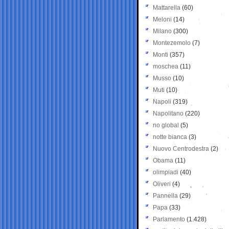
Mattarella
(60)
Meloni
(14)
Milano
(300)
Montezemolo
(7)
Monti
(357)
moschea
(11)
Musso
(10)
Muti
(10)
Napoli
(319)
Napolitano
(220)
no global
(5)
notte bianca
(3)
Nuovo Centrodestra
(2)
Obama
(11)
olimpiadi
(40)
Oliveri
(4)
Pannella
(29)
Papa
(33)
Parlamento
(1.428)