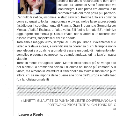
premier ha voluto restare anche per l’annul
che alle 14 l’aereo di Stato è decollato v
Montenegro. Poco prima era arrivata la not
cerimonia” Meloni “non potrà più parteci
L’annullo filatelico, insomma, è stato salvifico. Perché tutto era cominc
come su quasi tutto, la maggioranza è divisa. Inoltre la sera precedente
fastidio per il coordinamento di Francia, Gran Bretagna e Germania con
Mosca. L’Italia? Esclusa, un’altra volta. È il “solito formato E3“, minimiz
aggiungere che “senza gli Usa al tavolo, non si arriva a un accordo con 
essere invitati, sospettosi di chi c’è andato.
Torniamo a maggio 2025, sempre lei. Kiev, poi Tirana: i volenterosi s
video o restava a casa, e rivendicava la coerenza di chi le truppe non le
suoi elettori e a qualche giornale di essere un punto di riferimento int
semplice presenza evanescente, quando andava. Ieri ha fatto un passo a
viaggio
Torna in mente l’adagio di Nanni Moretti: mi si nota di più se vengo e s
per niente? La premier ha sciolto il dilemma nel modo più comodo. A Tivat
vuoto, ma almeno in Prefettura il francobollo ha avuto il suo timbro 
allora, chi se ne importa delle guerre alle porte dell’Europa e nelle tasch
(da lanotiziagiornale.it)
This entry was posted on sabato, Giugno 6th, 2026 at 15:47 and is filed under
Politica
. You can follow any response
can
leave a response
, or
trackback
from your own site.
«
MINETTI, GLI AUTISTI DI PUNTA DE L’ESTE CONFERMANO LA 
PORTAVANO PROSTITUTE AL GIN TONIC DEI C
U
Leave a Reply