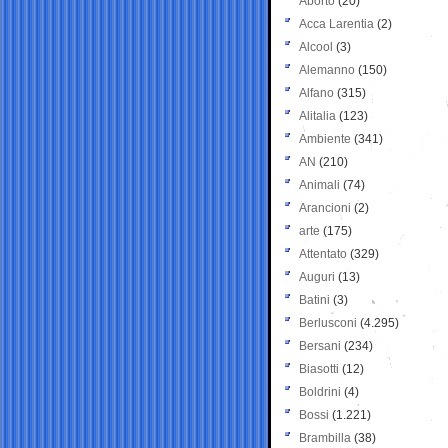
Aborto
(20)
Acca Larentia
(2)
Alcool
(3)
Alemanno
(150)
Alfano
(315)
Alitalia
(123)
Ambiente
(341)
AN
(210)
Animali
(74)
Arancioni
(2)
arte
(175)
Attentato
(329)
Auguri
(13)
Batini
(3)
Berlusconi
(4.295)
Bersani
(234)
Biasotti
(12)
Boldrini
(4)
Bossi
(1.221)
Brambilla
(38)