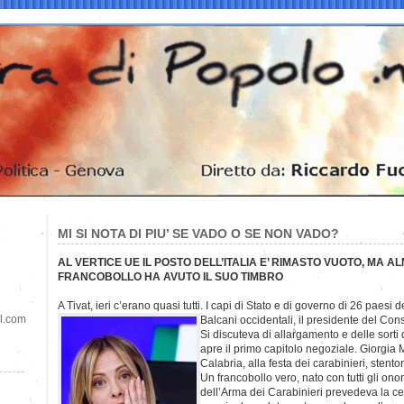
MI SI NOTA DI PIU’ SE VADO O SE NON VADO?
AL VERTICE UE IL POSTO DELL’ITALIA E’ RIMASTO VUOTO, MA A
FRANCOBOLLO HA AVUTO IL SUO TIMBRO
A Tivat, ieri c’erano quasi tutti. I capi di Stato e di governo di 26 paesi
il.com
Balcani occidentali, il presidente del Con
Si discuteva di allargamento e delle sorti
apre il primo capitolo negoziale. Giorgia
Calabria, alla festa dei carabinieri, stent
Un francobollo vero, nato con tutti gli onor
dell’Arma dei Carabinieri prevedeva la cer