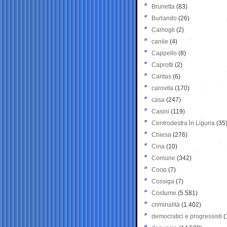
Brunetta
(83)
Burlando
(26)
Camogli
(2)
canile
(4)
Cappello
(8)
Caprotti
(2)
Caritas
(6)
carovita
(170)
casa
(247)
Casini
(119)
Centrodestra in Liguria
(35
Chiesa
(276)
Cina
(10)
Comune
(342)
Coop
(7)
Cossiga
(7)
Costume
(5.581)
criminalità
(1.402)
democratici e progressisti
(