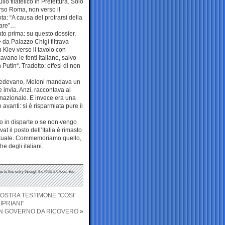
lo filatelico in Prefettura. Solo
erso Roma, non verso il
a: “A causa del protrarsi della
pare”…
iato prima: su questo dossier,
 da Palazzo Chigi filtrava
 Kiev verso il tavolo con
zavano le fonti italiane, salvo
Putin“. Tradotto: offesi di non
i vedevano, Meloni mandava un
 invia. Anzi, raccontava ai
ernazionale. E invece era una
vanti: si è risparmiata pure il
to in disparte o se non vengo
 il posto dell’Italia è rimasto
puntuale. Commemoriamo quello,
e degli italiani.
s to this entry through the
RSS 2.0
feed. You
NOSTRA TESTIMONE:”COSI’
IPRIANI”
N GOVERNO DA RICOVERO
»