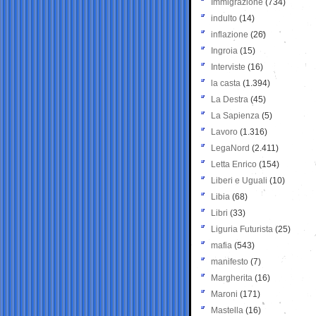
Immigrazione
(734)
indulto
(14)
inflazione
(26)
Ingroia
(15)
Interviste
(16)
la casta
(1.394)
La Destra
(45)
La Sapienza
(5)
Lavoro
(1.316)
LegaNord
(2.411)
Letta Enrico
(154)
Liberi e Uguali
(10)
Libia
(68)
Libri
(33)
Liguria Futurista
(25)
mafia
(543)
manifesto
(7)
Margherita
(16)
Maroni
(171)
Mastella
(16)