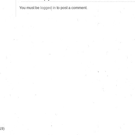
You must be
logged in
to post a comment.
)
19)