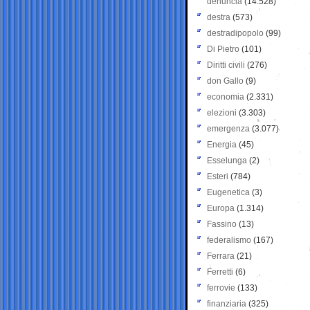
denuncia
(14.528)
destra
(573)
destradipopolo
(99)
Di Pietro
(101)
Diritti civili
(276)
don Gallo
(9)
economia
(2.331)
elezioni
(3.303)
emergenza
(3.077)
Energia
(45)
Esselunga
(2)
Esteri
(784)
Eugenetica
(3)
Europa
(1.314)
Fassino
(13)
federalismo
(167)
Ferrara
(21)
Ferretti
(6)
ferrovie
(133)
finanziaria
(325)