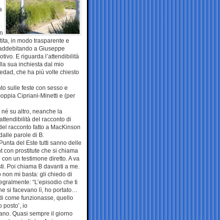
a
in
tita, in modo trasparente e
ndi addebitando a Giuseppe
tivo. E riguarda l’attendibilità
lla sua inchiesta dal mio
dad, che ha più volte chiesto
nto sulle feste con sesso e
coppia Cipriani-Minetti e (per
a né su altro, neanche la
tendibilità del racconto di
i del racconto fatto a MacKinson
dalle parole di B.
Punta del Este tutti sanno delle
t con prostitute che si chiama
con un testimone diretto. A va
sti. Poi chiama B davanti a me.
 non mi basta: gli chiedo di
tegralmente: “L’episodio che ti
che si facevano lì, ho portato…
di come funzionasse, quello
posto’, io
vano. Quasi sempre il giorno