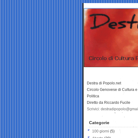
Destra di Popolo.net
Circolo Genovese di Cultura e
Politica
Diretto da Riccardo Fucile
Scrivici: destradipopolo@gma
Categorie
100 giorni
(5)