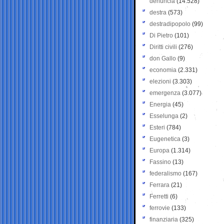
denuncia
(14.528)
destra
(573)
destradipopolo
(99)
Di Pietro
(101)
Diritti civili
(276)
don Gallo
(9)
economia
(2.331)
elezioni
(3.303)
emergenza
(3.077)
Energia
(45)
Esselunga
(2)
Esteri
(784)
Eugenetica
(3)
Europa
(1.314)
Fassino
(13)
federalismo
(167)
Ferrara
(21)
Ferretti
(6)
ferrovie
(133)
finanziaria
(325)