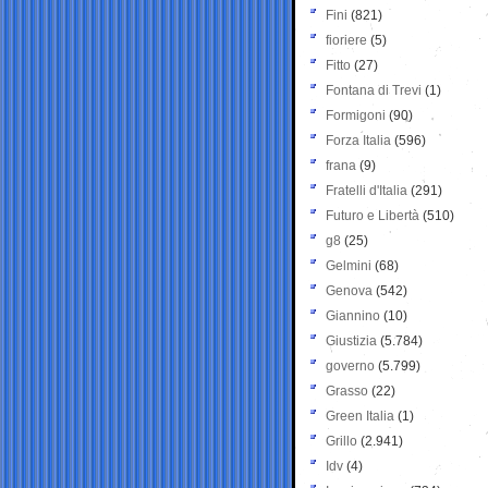
Fini
(821)
fioriere
(5)
Fitto
(27)
Fontana di Trevi
(1)
Formigoni
(90)
Forza Italia
(596)
frana
(9)
Fratelli d'Italia
(291)
Futuro e Libertà
(510)
g8
(25)
Gelmini
(68)
Genova
(542)
Giannino
(10)
Giustizia
(5.784)
governo
(5.799)
Grasso
(22)
Green Italia
(1)
Grillo
(2.941)
Idv
(4)