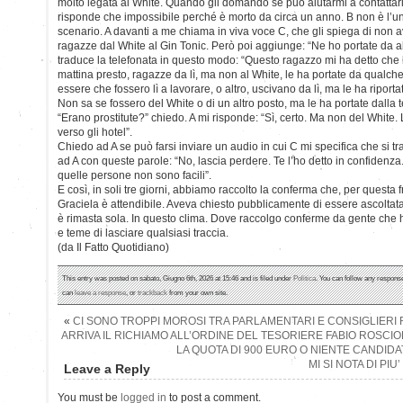
molto legata al White. Quando gli domando se può aiutarmi a contattar
risponde che impossibile perché è morto da circa un anno. B non è l’un
scenario. A davanti a me chiama in viva voce C, che gli spiega di no
ragazze dal White al Gin Tonic. Però poi aggiunge: “Ne ho portate da altr
traduce la telefonata in questo modo: “Questo ragazzo mi ha detto che
mattina presto, ragazze da lì, ma non al White, le ha portate da qualch
essere che fossero lì a lavorare, o altro, uscivano da lì, ma le ha riporta
Non sa se fossero del White o di un altro posto, ma le ha portate dalla t
“Erano prostitute?” chiedo. A mi risponde: “Sì, certo. Ma non del White. L
verso gli hotel”.
Chiedo ad A se può farsi inviare un audio in cui C mi specifica che si tra
ad A con queste parole: “No, lascia perdere. Te l’ho detto in confidenza
quelle persone non sono facili”.
E così, in soli tre giorni, abbiamo raccolto la conferma che, per questa 
Graciela è attendibile. Aveva chiesto pubblicamente di essere ascoltata 
è rimasta sola. In questo clima. Dove raccolgo conferme da gente che
e teme di lasciare qualsiasi traccia.
(da Il Fatto Quotidiano)
This entry was posted on sabato, Giugno 6th, 2026 at 15:46 and is filed under
Politica
. You can follow any response
can
leave a response
, or
trackback
from your own site.
«
CI SONO TROPPI MOROSI TRA PARLAMENTARI E CONSIGLIERI RE
ARRIVA IL RICHIAMO ALL’ORDINE DEL TESORIERE FABIO ROSCIO
LA QUOTA DI 900 EURO O NIENTE CANDID
MI SI NOTA DI PI
Leave a Reply
You must be
logged in
to post a comment.