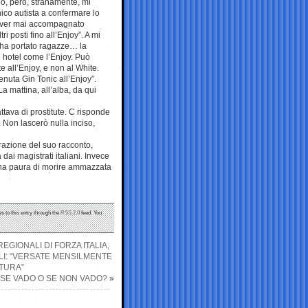
lo, però, stranamente, mi
ico autista a confermare lo
n aver mai accompagnato
i posti fino all’Enjoy”. A mi
 ha portato ragazze… la
e hotel come l’Enjoy. Può
te all’Enjoy, e non al White.
enuta Gin Tonic all’Enjoy”.
a mattina, all’alba, da qui
ttava di prostitute. C risponde
. Non lascerò nulla inciso,
frazione del suo racconto,
dai magistrati italiani. Invece
 ha paura di morire ammazzata
s to this entry through the
RSS 2.0
feed. You
GIONALI DI FORZA ITALIA,
LI: “VERSATE MENSILMENTE
ATURA”
U’ SE VADO O SE NON VADO?
»