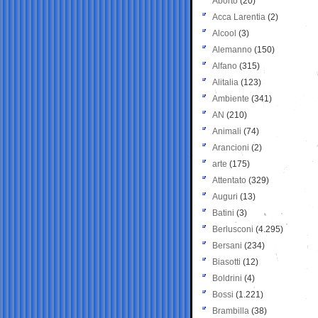
Aborto
(20)
Acca Larentia
(2)
Alcool
(3)
Alemanno
(150)
Alfano
(315)
Alitalia
(123)
Ambiente
(341)
AN
(210)
Animali
(74)
Arancioni
(2)
arte
(175)
Attentato
(329)
Auguri
(13)
Batini
(3)
Berlusconi
(4.295)
Bersani
(234)
Biasotti
(12)
Boldrini
(4)
Bossi
(1.221)
Brambilla
(38)