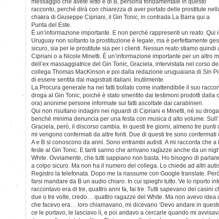
messaggio che avete letto è di B, persona fondamentale in questo
racconto, perché dirà con chiarezza di aver portato delle prostitute nell
chakra di Giuseppe Cipriani, il Gin Tonic, in contrada La Barra qui a
Punta del Este.
È un’informazione importante. E non perché rappresenti un reato. Qui 
Uruguay non soltanto la prostituzione è legale, ma è perfettamente ges
sicuro, sia per le prostitute sia per i clienti. Nessun reato stiamo qui
Cipriani o a Nicole Minetti. È un’informazione importante per un altro mo
dell’ex massaggiatrice del Gin Tonic, Graciela, intervistata nel corso de
collega Thomas MacKinson e poi dalla redazione uruguaiana di Sin Pie
di essere sentita dai magistrati italiani. Inutilmente.
La Procura generale ha nei fatti bollato come inattendibile il suo racco
droga al Gin Tonic, poiché è stato smentito dai testimoni prodotti dalla 
ora) anonime persone informate sui fatti ascoltate dai carabinieri.
Qui non risultano indagini nei riguardi di Cipriani e Minetti, né su drog
benché minima denuncia per una festa con musica d alto volume. Sull’at
Graciela, però, il discorso cambia. In questi tre giorni, almeno tre punt
mi vengono confermati da altre fonti. Due di questi tre sono confermati 
A e B si conoscono da anni. Sono entrambi autisti. A mi racconta che a 
feste al Gin Tonic. E tanti sanno che arrivano ragazze anche da un nigh
White. Ovviamente, che tutti sappiano non basta. Ho bisogno di parlare 
a colpo sicuro. Ma non ha il numero del collega. Lo chiede ad altri auti
Registro la telefonata. Dopo me la riassume con Google translate. Però
farsi mandare da B un audio chiaro. In cui spieghi tutto. Ve lo riporto in
raccontavo era di tre, quattro anni fa, fai tre. Tutti sapevano dei casini 
due o tre volte, credo… quattro ragazze del White. Ma non avevo idea 
che facevo era… loro chiamavano, mi dicevano ‘Devo andare in questo 
ce le portavo, le lasciavo lì, e poi andavo a cercarle quando mi avvisa