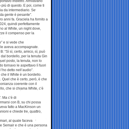
iportavo indietro. Arrivavano
iù di questo. E poi, come ti
cia da intermediario. Se
sta gente è pesante”.
ro anni fa. Graciela ha fornito a
2024, quindi perfettamente
no al White, un night dove,
azze il compenso per la
e” e si vede che
e le aveva accompagnate.
: “Sì sì, certo, amico, sì, può
dal bordello, per la tenuta Gin
quel posto, la tenuta, non lo
o tornavo le aspettavo lì fuori
l’ho detto nell’audio”.
 che il White è un bordello.
. Quel che è certo, però, è che
monianza coerente con il
o, che si chiama White, c’è
. Ma c’è di
ormarsi con B, su chi possa
aveva fatto a MacKinson un
nioni e chiede tre, quattro,
mari, al quale faceva
rive Semair e che è una persona