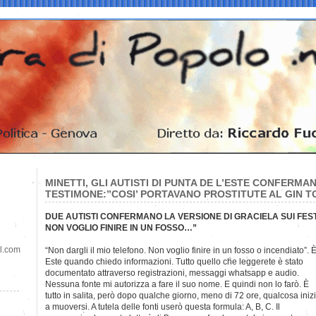
MINETTI, GLI AUTISTI DI PUNTA DE L’ESTE CONFERMA
TESTIMONE:”COSI’ PORTAVANO PROSTITUTE AL GIN TON
DUE AUTISTI CONFERMANO LA VERSIONE DI GRACIELA SUI FESTI
NON VOGLIO FINIRE IN UN FOSSO…”
il.com
“Non dargli il mio telefono. Non voglio finire in un fosso o incendiato”. 
Este quando chiedo informazioni. Tutto quello che leggerete è stato
documentato attraverso registrazioni, messaggi whatsapp e audio.
Nessuna fonte mi autorizza a fare il suo nome. E quindi non lo farò. È
tutto in salita, però dopo qualche giorno, meno di 72 ore, qualcosa iniz
a muoversi. A tutela delle fonti userò questa formula: A, B, C. Il