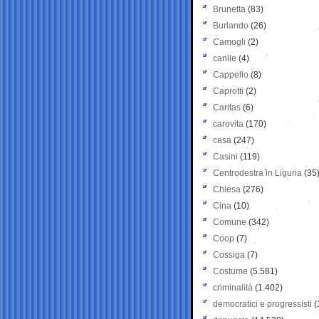
Brunetta
(83)
Burlando
(26)
Camogli
(2)
canile
(4)
Cappello
(8)
Caprotti
(2)
Caritas
(6)
carovita
(170)
casa
(247)
Casini
(119)
Centrodestra in Liguria
(35
Chiesa
(276)
Cina
(10)
Comune
(342)
Coop
(7)
Cossiga
(7)
Costume
(5.581)
criminalità
(1.402)
democratici e progressisti
(