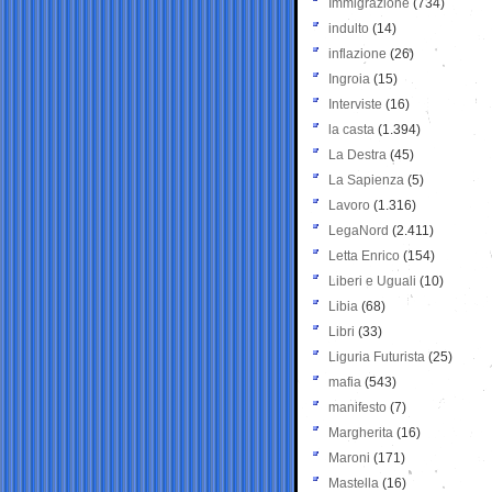
Immigrazione
(734)
indulto
(14)
inflazione
(26)
Ingroia
(15)
Interviste
(16)
la casta
(1.394)
La Destra
(45)
La Sapienza
(5)
Lavoro
(1.316)
LegaNord
(2.411)
Letta Enrico
(154)
Liberi e Uguali
(10)
Libia
(68)
Libri
(33)
Liguria Futurista
(25)
mafia
(543)
manifesto
(7)
Margherita
(16)
Maroni
(171)
Mastella
(16)