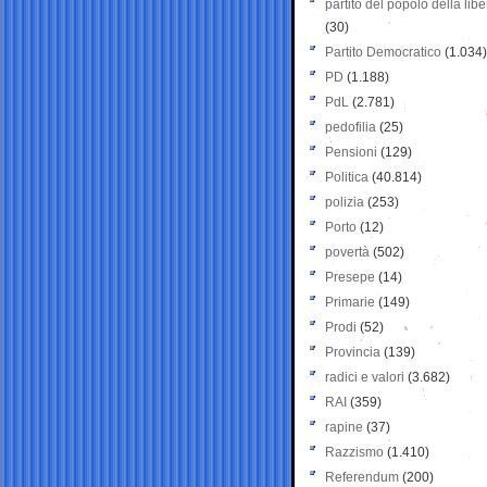
partito del popolo della libe
(30)
Partito Democratico
(1.034)
PD
(1.188)
PdL
(2.781)
pedofilia
(25)
Pensioni
(129)
Politica
(40.814)
polizia
(253)
Porto
(12)
povertà
(502)
Presepe
(14)
Primarie
(149)
Prodi
(52)
Provincia
(139)
radici e valori
(3.682)
RAI
(359)
rapine
(37)
Razzismo
(1.410)
Referendum
(200)