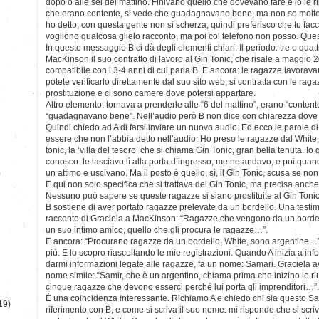
dopo o alle sei del mattino. Finivano quello che dovevano fare e io le r
che erano contente, si vede che guadagnavano bene, ma non so molto p
ho detto, con questa gente non si scherza, quindi preferisco che tu fac
vogliono qualcosa glielo racconto, ma poi col telefono non posso. Que
In questo messaggio B ci dà degli elementi chiari. Il periodo: tre o quatt
MacKinson il suo contratto di lavoro al Gin Tonic, che risale a maggio 
compatibile con i 3-4 anni di cui parla B. E ancora: le ragazze lavorava
potete verificarlo direttamente dal suo sito web, si contratta con le rag
prostituzione e ci sono camere dove potersi appartare.
Altro elemento: tornava a prenderle alle “6 del mattino”, erano “content
“guadagnavano bene”. Nell’audio però B non dice con chiarezza dov
Quindi chiedo ad A di farsi inviare un nuovo audio. Ed ecco le parole di B
essere che non l’abbia detto nell’audio. Ho preso le ragazze dal White, 
tonic, la ‘villa del tesoro’ che si chiama Gin Tonic, gran bella tenuta. Io 
conosco: le lasciavo lì alla porta d’ingresso, me ne andavo, e poi quand
)
un attimo e uscivano. Ma il posto è quello, sì, il Gin Tonic, scusa se non 
E qui non solo specifica che si trattava del Gin Tonic, ma precisa anche
Nessuno può sapere se queste ragazze si siano prostituite al Gin Tonic
B sostiene di aver portato ragazze prelevate da un bordello. Una testi
racconto di Graciela a MacKinson: “Ragazze che vengono da un bordell
un suo intimo amico, quello che gli procura le ragazze…”.
E ancora: “Procurano ragazze da un bordello, White, sono argentine…”
più. E lo scopro riascoltando le mie registrazioni. Quando A inizia a inf
darmi informazioni legate alle ragazze, fa un nome: Samari. Graciela 
nome simile: “Samir, che è un argentino, chiama prima che inizino le riu
cinque ragazze che devono esserci perché lui porta gli imprenditori…”.
È una coincidenza interessante. Richiamo A e chiedo chi sia questo Sa
19)
riferimento con B, e come si scriva il suo nome: mi risponde che si sc