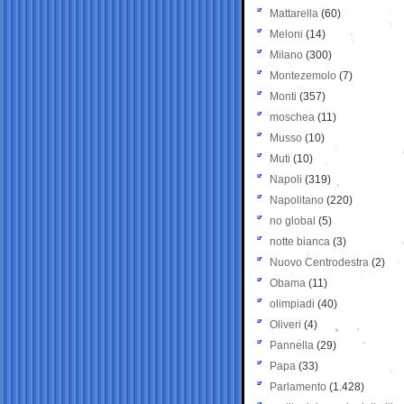
Mattarella
(60)
Meloni
(14)
Milano
(300)
Montezemolo
(7)
Monti
(357)
moschea
(11)
Musso
(10)
Muti
(10)
Napoli
(319)
Napolitano
(220)
no global
(5)
notte bianca
(3)
Nuovo Centrodestra
(2)
Obama
(11)
olimpiadi
(40)
Oliveri
(4)
Pannella
(29)
Papa
(33)
Parlamento
(1.428)