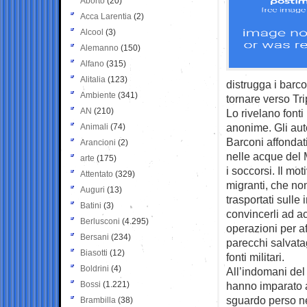
Aborto
(20)
Acca Larentia
(2)
Alcool
(3)
Alemanno
(150)
Alfano
(315)
Alitalia
(123)
distrugga i barco
Ambiente
(341)
tornare verso Tri
AN
(210)
Lo rivelano fonti
anonime. Gli aut
Animali
(74)
Barconi affondat
Arancioni
(2)
nelle acque del 
arte
(175)
i soccorsi. Il mo
Attentato
(329)
migranti, che non
Auguri
(13)
trasportati sulle
Batini
(3)
convincerli ad acc
Berlusconi
(4.295)
operazioni per a
Bersani
(234)
parecchi salvatag
Biasotti
(12)
fonti militari.
Boldrini
(4)
All’indomani del
Bossi
(1.221)
hanno imparato a
sguardo perso ne
Brambilla
(38)