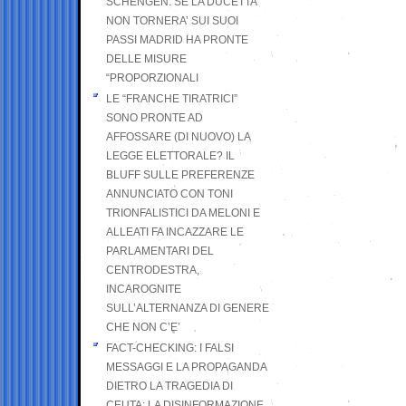
SCHENGEN. SE LA DUCETTA
NON TORNERA’ SUI SUOI
PASSI MADRID HA PRONTE
DELLE MISURE
“PROPORZIONALI
LE “FRANCHE TIRATRICI”
SONO PRONTE AD
AFFOSSARE (DI NUOVO) LA
LEGGE ELETTORALE? IL
BLUFF SULLE PREFERENZE
ANNUNCIATO CON TONI
TRIONFALISTICI DA MELONI E
ALLEATI FA INCAZZARE LE
PARLAMENTARI DEL
CENTRODESTRA,
INCAROGNITE
SULL’ALTERNANZA DI GENERE
CHE NON C’E’
FACT-CHECKING: I FALSI
MESSAGGI E LA PROPAGANDA
DIETRO LA TRAGEDIA DI
CEUTA: LA DISINFORMAZIONE