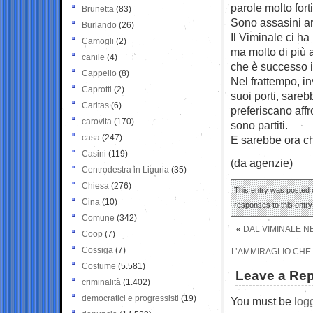
parole molto fort
Brunetta
(83)
Sono assasini arru
Burlando
(26)
Il Viminale ci h
Camogli
(2)
ma molto di più 
canile
(4)
che è successo il
Cappello
(8)
Nel frattempo, in
Caprotti
(2)
suoi porti, sare
Caritas
(6)
preferiscano affr
carovita
(170)
sono partiti.
casa
(247)
E sarebbe ora ch
Casini
(119)
(da agenzie)
Centrodestra in Liguria
(35)
Chiesa
(276)
This entry was posted o
Cina
(10)
responses to this entr
Comune
(342)
«
DAL VIMINALE N
Coop
(7)
Cossiga
(7)
L’AMMIRAGLIO CHE S
Costume
(5.581)
Leave a Rep
criminalità
(1.402)
democratici e progressisti
(19)
You must be
log