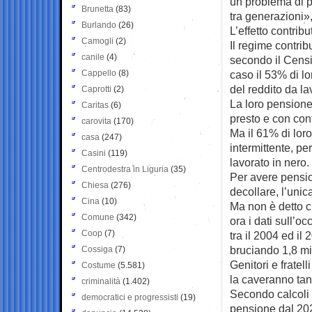
un problema di p
Brunetta
(83)
tra generazioni»,
Burlando
(26)
L’effetto contribu
Camogli
(2)
Il regime contribu
canile
(4)
secondo il Censi
Cappello
(8)
caso il 53% di l
del reddito da la
Caprotti
(2)
La loro pensione
Caritas
(6)
presto e con cont
carovita
(170)
Ma il 61% di lor
casa
(247)
intermittente, p
Casini
(119)
lavorato in nero.
Centrodestra in Liguria
(35)
Per avere pension
Chiesa
(276)
decollare, l’uni
Cina
(10)
Ma non è detto ch
Comune
(342)
ora i dati sull’o
Coop
(7)
tra il 2004 ed i
bruciando 1,8 mil
Cossiga
(7)
Genitori e frate
Costume
(5.581)
la caveranno tan
criminalità
(1.402)
Secondo calcoli 
democratici e progressisti
(19)
pensione dal 202