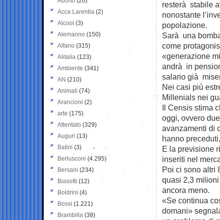
Aborto
(20)
resterà stabile a
Acca Larentia
(2)
nonostante l’inv
Alcool
(3)
popolazione.
Alemanno
(150)
Sarà una bomba 
come protagonist
Alfano
(315)
«generazione mi
Alitalia
(123)
andrà in pensio
Ambiente
(341)
salario già mise
AN
(210)
Nei casi più estr
Animali
(74)
Millenials nei gu
Arancioni
(2)
Il Censis stima 
arte
(175)
oggi, ovvero due
Attentato
(329)
avanzamenti di ca
Auguri
(13)
hanno preceduti,
Batini
(3)
E la previsione r
inseriti nel merc
Berlusconi
(4.295)
Poi ci sono altri
Bersani
(234)
quasi 2,3 milion
Biasotti
(12)
ancora meno.
Boldrini
(4)
«Se continua così
Bossi
(1.221)
domani» segnala 
Brambilla
(38)