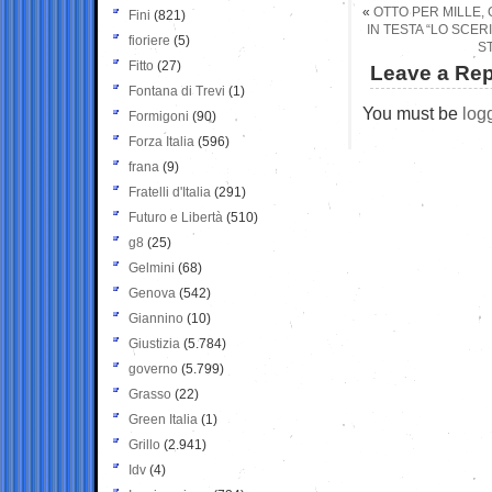
«
OTTO PER MILLE, 
Fini
(821)
IN TESTA “LO SCERI
fioriere
(5)
S
Fitto
(27)
Leave a Rep
Fontana di Trevi
(1)
You must be
log
Formigoni
(90)
Forza Italia
(596)
frana
(9)
Fratelli d'Italia
(291)
Futuro e Libertà
(510)
g8
(25)
Gelmini
(68)
Genova
(542)
Giannino
(10)
Giustizia
(5.784)
governo
(5.799)
Grasso
(22)
Green Italia
(1)
Grillo
(2.941)
Idv
(4)