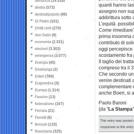
denuncia
(14.528)
quanti hanno lasc
destra
(573)
assegno non supe
destradipopolo
(99)
addirittura sotto
Di Pietro
(101)
L’equità possibi
Diritti civili
(276)
Come rimediare? 
don Gallo
(9)
prima insomma di
economia
(2.331)
contributo di sol
oggi percepisce 
elezioni
(3.303)
scostamento fra p
emergenza
(3.077)
Il taglio dei tra
Energia
(45)
compreso tra il 3
Esselunga
(2)
Che secondo un 
Esteri
(784)
venire destinati
Eugenetica
(3)
complementare de
Europa
(1.314)
anche Boeri, si a
Fassino
(13)
Paolo Baroni
federalismo
(167)
(da “
La Stampa
Ferrara
(21)
Ferretti
(6)
This entry was posted 
ferrovie
(133)
responses to this entr
finanziaria
(325)