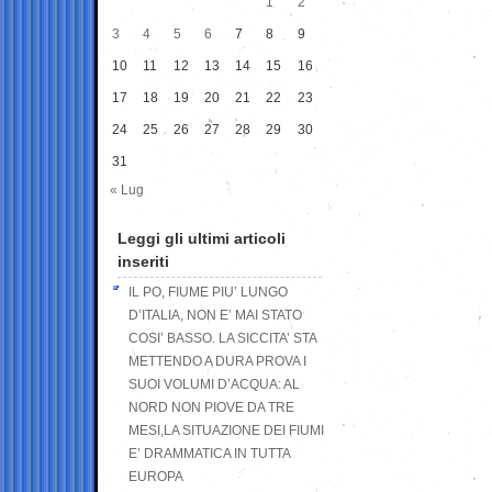
1
2
3
4
5
6
7
8
9
10
11
12
13
14
15
16
17
18
19
20
21
22
23
24
25
26
27
28
29
30
31
« Lug
Leggi gli ultimi articoli
inseriti
IL PO, FIUME PIU’ LUNGO
D’ITALIA, NON E’ MAI STATO
COSI’ BASSO. LA SICCITA’ STA
METTENDO A DURA PROVA I
SUOI VOLUMI D’ACQUA: AL
NORD NON PIOVE DA TRE
MESI,LA SITUAZIONE DEI FIUMI
E’ DRAMMATICA IN TUTTA
EUROPA