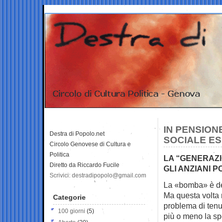
IN PENSION
Destra di Popolo.net
SOCIALE ES
Circolo Genovese di Cultura e
Politica
LA “GENERAZI
Diretto da Riccardo Fucile
GLI ANZIANI P
Scrivici: destradipopolo@gmail.com
La «bomba» è des
Ma questa volta 
Categorie
problema di tenut
100 giorni
(5)
più o meno la sp