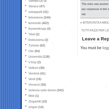
Stampa
(373)
This entry was posted o
Storace
(47)
any responses to this 
subappalti
(31)
site.
televisione
(244)
«
INTERVISTA A MIG
terremoto
(402)
thyssenkrupp
(3)
TUTTI PAZZI PER LE
Tibet
(2)
Leave a Rep
tredicesima
(3)
Turismo
(62)
You must be
log
Udc
(64)
Università
(128)
V-Day
(2)
Veltroni
(30)
Vendola
(41)
Verdi
(16)
Vincenzi
(30)
violenza sulle donne
(342)
Web
(1)
Zingaretti
(10)
zingari
(14)