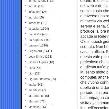
donne, lo dico c
Immigrazione
(734)
del web è delic
indulto
(14)
se sia giusto ch
inflazione
(26)
attraverso una s
Ingroia
(15)
minaccia via we
Interviste
(16)
serena e seria. Se
la casta
(1.394)
produce, allora 
La Destra
(45)
accade in Rete r
La Sapienza
(5)
C’è in questi gio
Lavoro
(1.316)
scortata. Non h
LegaNord
(2.411)
casa in ufficio.
questo vale per 
Letta Enrico
(154)
pericoloso che si
Liberi e Uguali
(10)
giudicata tutt’al 
Libia
(68)
Mi sento molto 
Libri
(33)
computer, anche 
Liguria Futurista
(25)
che vivono conne
mafia
(543)
quello di una do
manifesto
(7)
periodo, fra i p
Margherita
(16)
La campagna cont
Maroni
(171)
visita alla comun
Mastella
(16)
In quell’occasion