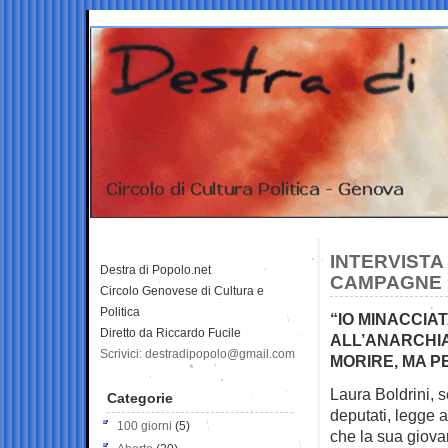
INTERVISTA
Destra di Popolo.net
CAMPAGNE D
Circolo Genovese di Cultura e
Politica
“IO MINACCIA
Diretto da Riccardo Fucile
ALL’ANARCHIA
Scrivici: destradipopolo@gmail.com
MORIRE, MA PE
Laura Boldrini, 
Categorie
deputati, legge 
100 giorni
(5)
che la sua giov