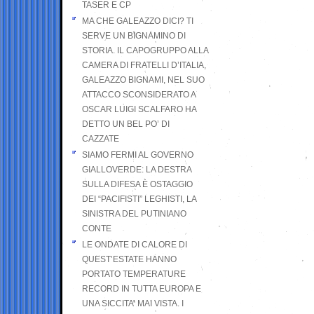
TASER E CP
MA CHE GALEAZZO DICI? TI
SERVE UN BIGNAMINO DI
STORIA. IL CAPOGRUPPO ALLA
CAMERA DI FRATELLI D’ITALIA,
GALEAZZO BIGNAMI, NEL SUO
ATTACCO SCONSIDERATO A
OSCAR LUIGI SCALFARO HA
DETTO UN BEL PO’ DI
CAZZATE
SIAMO FERMI AL GOVERNO
GIALLOVERDE: LA DESTRA
SULLA DIFESA È OSTAGGIO
DEI “PACIFISTI” LEGHISTI, LA
SINISTRA DEL PUTINIANO
CONTE
LE ONDATE DI CALORE DI
QUEST’ESTATE HANNO
PORTATO TEMPERATURE
RECORD IN TUTTA EUROPA E
UNA SICCITA’ MAI VISTA. I