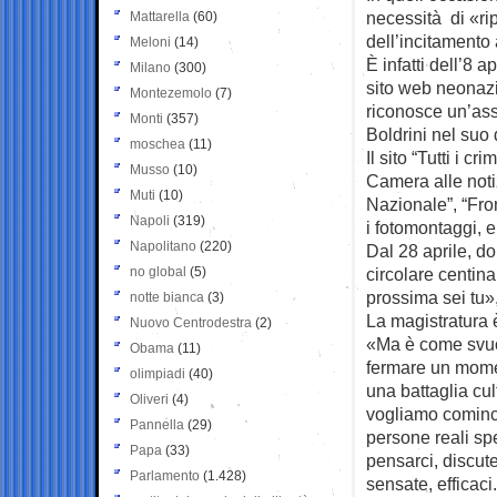
necessità di «rip
Mattarella
(60)
dell’incitamento 
Meloni
(14)
È infatti dell’8 
Milano
(300)
sito web neonazi
Montezemolo
(7)
riconosce un’ass
Monti
(357)
Boldrini nel suo 
moschea
(11)
Il sito “Tutti i c
Musso
(10)
Camera alle notiz
Muti
(10)
Nazionale”, “Fron
Napoli
(319)
i fotomontaggi, 
Napolitano
(220)
Dal 28 aprile, do
no global
(5)
circolare centin
prossima sei tu»,
notte bianca
(3)
La magistratura è
Nuovo Centrodestra
(2)
«Ma è come svuot
Obama
(11)
fermare un mome
olimpiadi
(40)
una battaglia cu
Oliveri
(4)
vogliamo cominci
Pannella
(29)
persone reali sp
Papa
(33)
pensarci, discut
Parlamento
(1.428)
sensate, efficac