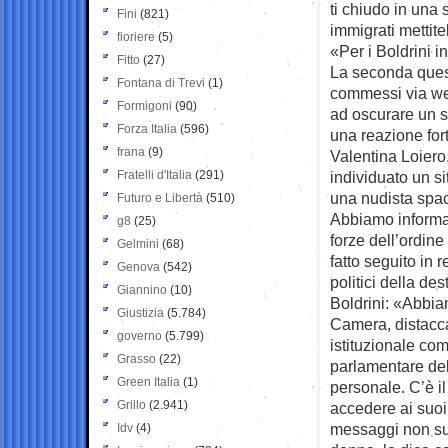
ti chiudo in una 
Fini
(821)
immigrati mettite
fioriere
(5)
«Per i Boldrini i
Fitto
(27)
La seconda quest
Fontana di Trevi
(1)
commessi via web
Formigoni
(90)
ad oscurare un s
Forza Italia
(596)
una reazione fort
frana
(9)
Valentina Loiero
Fratelli d'Italia
(291)
individuato un sit
una nudista spac
Futuro e Libertà
(510)
Abbiamo informato
g8
(25)
forze dell’ordin
Gelmini
(68)
fatto seguito in 
Genova
(542)
politici della des
Giannino
(10)
Boldrini: «Abbia
Giustizia
(5.784)
Camera, distaccat
governo
(5.799)
istituzionale co
Grasso
(22)
parlamentare del
Green Italia
(1)
personale. C’è i
Grillo
(2.941)
accedere ai suoi
messaggi non suo
Idv
(4)