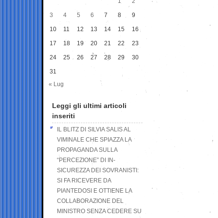
1
2
3
4
5
6
7
8
9
10
11
12
13
14
15
16
17
18
19
20
21
22
23
24
25
26
27
28
29
30
31
« Lug
Leggi gli ultimi articoli
inseriti
IL BLITZ DI SILVIA SALIS AL
VIMINALE CHE SPIAZZA LA
PROPAGANDA SULLA
“PERCEZIONE” DI IN-
SICUREZZA DEI SOVRANISTI:
SI FA RICEVERE DA
PIANTEDOSI E OTTIENE LA
COLLABORAZIONE DEL
MINISTRO SENZA CEDERE SU