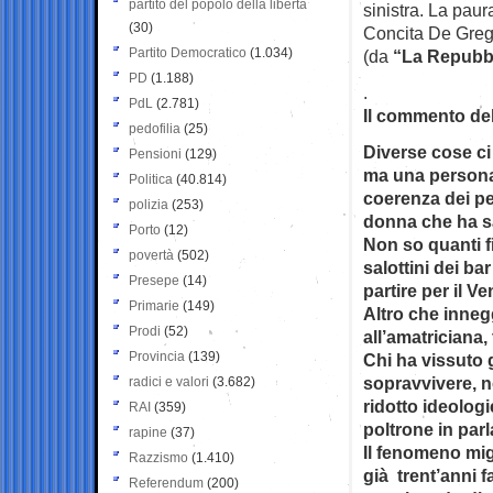
partito del popolo della libertà
sinistra. La pau
(30)
Concita De Greg
Partito Democratico
(1.034)
(da
“La Repubb
PD
(1.188)
.
PdL
(2.781)
Il commento del
pedofilia
(25)
Diverse cose ci 
Pensioni
(129)
ma una persona 
Politica
(40.814)
coerenza dei pe
polizia
(253)
donna che ha sa
Porto
(12)
Non so quanti f
povertà
(502)
salottini dei ba
Presepe
(14)
partire per il 
Primarie
(149)
Altro che innegg
Prodi
(52)
all’amatriciana,
Provincia
(139)
Chi ha vissuto g
sopravvivere, 
radici e valori
(3.682)
ridotto ideolog
RAI
(359)
poltrone in par
rapine
(37)
Il fenomeno mig
Razzismo
(1.410)
già trent’anni f
Referendum
(200)