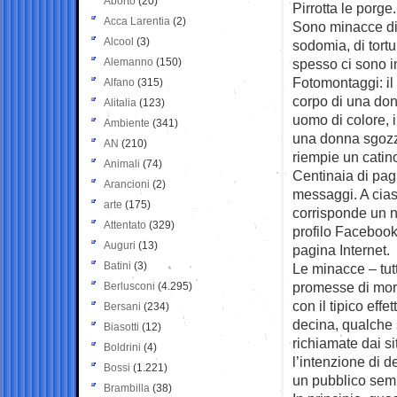
Aborto
(20)
Pirrotta le porge.
Acca Larentia
(2)
Sono minacce di 
Alcool
(3)
sodomia, di tortu
Alemanno
(150)
spesso ci sono 
Fotomontaggi: il 
Alfano
(315)
corpo di una don
Alitalia
(123)
uomo di colore, i
Ambiente
(341)
una donna sgozz
AN
(210)
riempie un catino
Animali
(74)
Centinaia di pag
Arancioni
(2)
messaggi. A cia
arte
(175)
corrisponde un 
Attentato
(329)
profilo Facebook,
Auguri
(13)
pagina Internet.
Batini
(3)
Le minacce – tut
promesse di mort
Berlusconi
(4.295)
con il tipico eff
Bersani
(234)
decina, qualche s
Biasotti
(12)
richiamate dai si
Boldrini
(4)
l’intenzione di de
Bossi
(1.221)
un pubblico sem
Brambilla
(38)