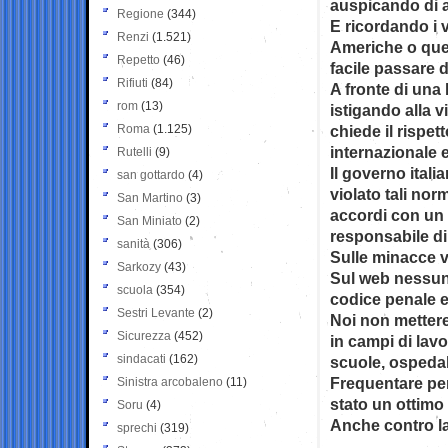
auspicando di a
Regione
(344)
E ricordando i 
Renzi
(1.521)
Americhe o que
Repetto
(46)
facile passare d
Rifiuti
(84)
A fronte di un
rom
(13)
istigando alla 
Roma
(1.125)
chiede il rispett
internazionale e
Rutelli
(9)
Il governo itali
san gottardo
(4)
violato tali no
San Martino
(3)
accordi con un 
San Miniato
(2)
responsabile di 
sanità
(306)
Sulle minacce v
Sarkozy
(43)
Sul web nessuno
scuola
(354)
codice penale e 
Sestri Levante
(2)
Noi non mettere
Sicurezza
(452)
in campi di lavo
sindacati
(162)
scuole, ospedal
Frequentare per
Sinistra arcobaleno
(11)
stato un ottimo 
Soru
(4)
Anche contro la 
sprechi
(319)