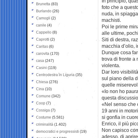
In principio, qu
Brunetta
(83)
foto che a quest
Burlando
(26)
nuda, in spiagga
Camogli
(2)
machisti.
canile
(4)
Poi le prime mina
Cappello
(8)
alle ultime, poch
Siti di destra, r
Caprotti
(2)
macchia d’olio, i
Caritas
(6)
Dunque cosa fare?
carovita
(170)
trova di fronte 
casa
(247)
violenta.
Casini
(119)
Dar loro visibilit
Centrodestra in Liguria
(35)
sul piano della 
Chiesa
(276)
quelle miserevol
Cina
(10)
«Io non ho paur
Comune
(342)
questa discussion
Coop
(7)
«Nel senso che c
19 anni in motor
Cossiga
(7)
si gonfia in cuo
Costume
(5.581)
Enrico, il più pic
criminalità
(1.402)
Non capisco come
democratici e progressisti
(19)
adesso, di aprire