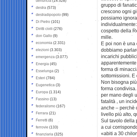
denuncia
(14.528)
gruppo di fanatic
destra
(573)
crescono ogni gi
destradipopolo
(99)
possiamo ignorar
Di Pietro
(101)
individualmente:
Diritti civili
(276)
cospetto della Re
don Gallo
(9)
mille.
economia
(2.331)
E poi non è una 
dobbiamo parlare
elezioni
(3.303)
incarichi pubblic
emergenza
(3.077)
apparentemente 
Energia
(45)
forma di minacci
Esselunga
(2)
sottomissioni. E 
Esteri
(784)
Non bisogna più 
Eugenetica
(3)
forma condivisa.
Europa
(1.314)
per mano degli u
Fassino
(13)
fatalità , un in
federalismo
(167)
anche – perchè c
Ferrara
(21)
livello più alto,
Sul tavolo della
Ferretti
(6)
a cui corrispondo
ferrovie
(133)
«abiti a 30 chilo
finanziaria
(325)