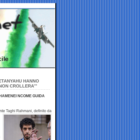
NETANYAHU HANNO
E NON CROLLERA’”
KHAMENEI NCOME GUIDA
idente Taghi Rahmani,
definito da
a