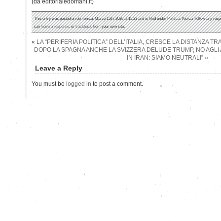
(da editorialedomani.it)
This entry was posted on domenica, Marzo 15th, 2026 at 15:23 and is filed under
Politica
. You can follow any resp
can
leave a response
, or
trackback
from your own site.
«
LA “PERIFERIA POLITICA” DELL’ITALIA, CRESCE LA DISTANZA TRA 
DOPO LA SPAGNA ANCHE LA SVIZZERA DELUDE TRUMP, NO AGLI
IN IRAN: SIAMO NEUTRALI”
»
Leave a Reply
You must be
logged in
to post a comment.