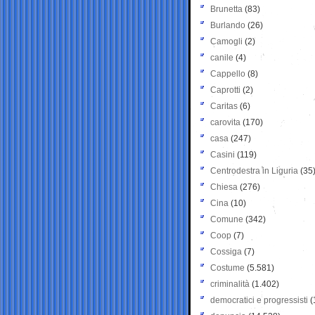
Brunetta
(83)
Burlando
(26)
Camogli
(2)
canile
(4)
Cappello
(8)
Caprotti
(2)
Caritas
(6)
carovita
(170)
casa
(247)
Casini
(119)
Centrodestra in Liguria
(35
Chiesa
(276)
Cina
(10)
Comune
(342)
Coop
(7)
Cossiga
(7)
Costume
(5.581)
criminalità
(1.402)
democratici e progressisti
(