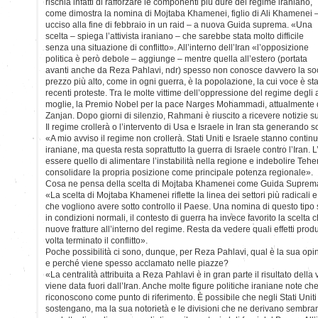
rischia infatti di rafforzare le componenti più dure del regime iraniano,
come dimostra la nomina di Mojtaba Khamenei, figlio di Ali Khamenei 
ucciso alla fine di febbraio in un raid – a nuova Guida suprema. «Una
scelta – spiega l’attivista iraniano – che sarebbe stata molto difficile
senza una situazione di conflitto». All’interno dell’Iran «l’opposizione
politica è però debole – aggiunge – mentre quella all’estero (portata
avanti anche da Reza Pahlavi, ndr) spesso non conosce davvero la soci
prezzo più alto, come in ogni guerra, è la popolazione, la cui voce è st
recenti proteste. Tra le molte vittime dell’oppressione del regime degli
moglie, la Premio Nobel per la pace Narges Mohammadi, attualmente d
Zanjan. Dopo giorni di silenzio, Rahmani è riuscito a ricevere notizie s
Il regime crollerà o l’intervento di Usa e Israele in Iran sta generando s
«A mio avviso il regime non crollerà. Stati Uniti e Israele stanno continu
iraniane, ma questa resta soprattutto la guerra di Israele contro l’Iran. L
essere quello di alimentare l’instabilità nella regione e indebolire Teher
consolidare la propria posizione come principale potenza regionale».
Cosa ne pensa della scelta di Mojtaba Khamenei come Guida Suprem
«La scelta di Mojtaba Khamenei riflette la linea dei settori più radicali e 
che vogliono avere sotto controllo il Paese. Una nomina di questo tipo s
in condizioni normali, il contesto di guerra ha invece favorito la scelta 
nuove fratture all’interno del regime. Resta da vedere quali effetti pro
volta terminato il conflitto».
Poche possibilità ci sono, dunque, per Reza Pahlavi, qual è la sua opini
e perché viene spesso acclamato nelle piazze?
«La centralità attribuita a Reza Pahlavi è in gran parte il risultato della 
viene data fuori dall’Iran. Anche molte figure politiche iraniane note ch
riconoscono come punto di riferimento. È possibile che negli Stati Uniti
sostengano, ma la sua notorietà e le divisioni che ne derivano sembran