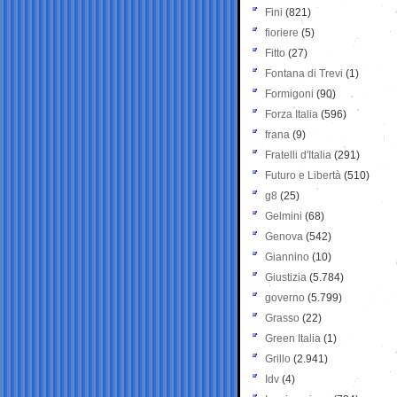
Fini
(821)
fioriere
(5)
Fitto
(27)
Fontana di Trevi
(1)
Formigoni
(90)
Forza Italia
(596)
frana
(9)
Fratelli d'Italia
(291)
Futuro e Libertà
(510)
g8
(25)
Gelmini
(68)
Genova
(542)
Giannino
(10)
Giustizia
(5.784)
governo
(5.799)
Grasso
(22)
Green Italia
(1)
Grillo
(2.941)
Idv
(4)