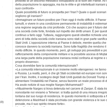
prodotto di un discorso mediatico sviluppatosi al di fuori del Paese. All’
della popolazione lo appoggia, ma tra le élite e gli intellettuali iraniani
suoi confronti»
Quale possibilità di futuro si prospetta per l’Iran? Quale o quali scenari
vogliono gli iraniani?
«Immaginare un futuro positivo per l’Iran oggi è molto difficile. Il Paes
tumulti, e vivere in una condizione permanente di instabilità è estrem
una regione segnata da crisi profonde. Ciò che auspico per il futuro de
una società civile forte, fondata sul rispetto dei diritti umani. È per que
continuo a farlo oggi. Tuttavia, raggiungere questi obiettivi richiede u
anni di lotta della società civile iraniana sono stati in gran parte vanifica
Stati Uniti. L’opposizione interna al Paese è debole, mentre quella che
conosce davvero la società iraniana. Sono tutte fragilità che rendono il 
molto difficile. In questo momento, però, gli sviluppi più prevedibili e p
rafforzamento della componente militare e la possibile ascesa di Moj
)
una larga parte della popolazione iraniana resta contraria al regime e 
proprio dissenso».
Cosa dovrebbe fare la comunità internazionale?
«La comunità internazionale è un insieme molto eterogeneo: ne fann
e Russia. La realtà, però, è che gli Stati occidentali ed europei non sono
per l’Iran. Inoltre, il sostegno degli Stati Uniti guidati da Donald Trump 
alimentare l’instabilità nel Paese, senza favorire un reale processo di
Ha avuto notizie di sua moglie Narges Mohammadi?
«Attualmente Narges si trova detenuta nel carcere di Zanjan. È stata tr
nonostante noi viviamo a Teheran: si tratta quindi di una misura irregol
lontana dal suo luogo di residenza. In questo momento è sottoposta a fo
detenzione a Mashhad è stata picchiata con grande violenza e le sue c
19)
provate, ma il suo spirito rimane forte».