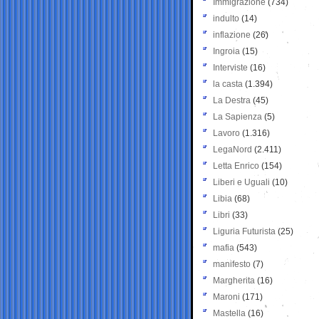
Immigrazione
(734)
indulto
(14)
inflazione
(26)
Ingroia
(15)
Interviste
(16)
la casta
(1.394)
La Destra
(45)
La Sapienza
(5)
Lavoro
(1.316)
LegaNord
(2.411)
Letta Enrico
(154)
Liberi e Uguali
(10)
Libia
(68)
Libri
(33)
Liguria Futurista
(25)
mafia
(543)
manifesto
(7)
Margherita
(16)
Maroni
(171)
Mastella
(16)