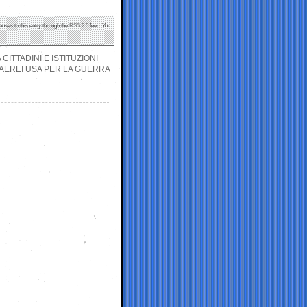
onses to this entry through the
RSS 2.0
feed. You
CITTADINI E ISTITUZIONI
 AEREI USA PER LA GUERRA