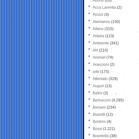
Aborto
(20)
Acca Larentia
(2)
Alcool
(3)
Alemanno
(150)
Alfano
(315)
Alitalia
(123)
Ambiente
(341)
AN
(210)
Animali
(74)
Arancioni
(2)
arte
(175)
Attentato
(329)
Auguri
(13)
Batini
(3)
Berlusconi
(4.295)
Bersani
(234)
Biasotti
(12)
Boldrini
(4)
Bossi
(1.221)
Brambilla
(38)