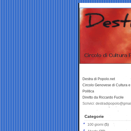
Destra di Popolo.net
Circolo Genovese di Cultura e
Politica
Diretto da Riccardo Fucile
Scrivici: destradipopolo@gma
Categorie
100 giorni
(5)