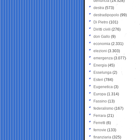
denuncia
(14.528)
destra
(573)
destradipopolo
(99)
Di Pietro
(101)
Diritti civili
(276)
don Gallo
(9)
economia
(2.331)
elezioni
(3.303)
emergenza
(3.077)
Energia
(45)
Esselunga
(2)
Esteri
(784)
Eugenetica
(3)
Europa
(1.314)
Fassino
(13)
federalismo
(167)
Ferrara
(21)
Ferretti
(6)
ferrovie
(133)
finanziaria
(325)