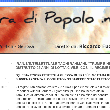
IRAN, L’INTELLETTUALE TAGHI RAHMANI: “TRUMP E 
DISTRUTTO 25 ANNI DI LOTTA CIVILE, COSI’ IL REGIM
“QUESTA E’ SOPRATTUTTO LA GUERRA DI ISRAELE. MOJTABA 
SUPREMA? SENZA IL CONFLITTO NON SAREBBE STATO ELETTO”
il.com
«Il regime iraniano non crollerà». A dirlo a Open è l’intellettuale diss
Reporters Without Borders «il giornalista più spesso incarcerato in
Iran». Con gli attacchi congiunti Usa-Israele e l’escalation del conflitto
nella regione, immaginare un «futuro positivo» per il Paese è oggi
ancora più difficile. «Trump e Netanyahu hanno vanificato venticinque
anni di mobilitazione della società civile», dichiara Rahmani. La guerr