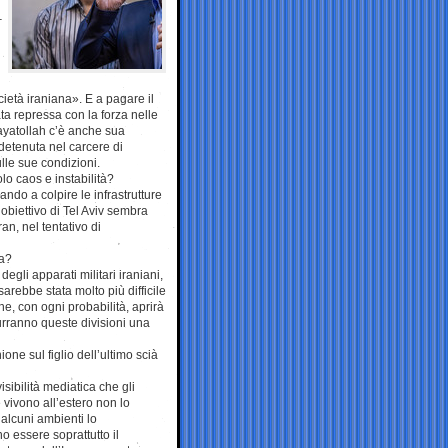
–
età iraniana». E a pagare il
ata repressa con la forza nelle
 ayatollah c’è anche sua
etenuta nel carcere di
ulle sue condizioni.
olo caos e instabilità?
ando a colpire le infrastrutture
’obiettivo di Tel Aviv sembra
an, nel tentativo di
a?
degli apparati militari iraniani,
arebbe stata molto più difficile
che, con ogni probabilità, aprirà
durranno queste divisioni una
one sul figlio dell’ultimo scià
visibilità mediatica che gli
e vivono all’estero non lo
 alcuni ambienti lo
o essere soprattutto il