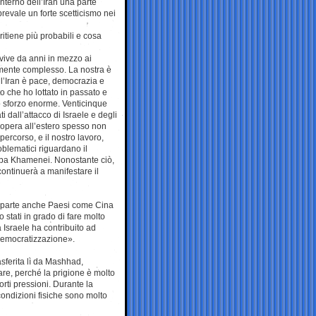
interno dell’Iran una parte
 prevale un forte scetticismo nei
 ritiene più probabili e cosa
e vive da anni in mezzo ai
amente complesso. La nostra è
ll’Iran è pace, democrazia e
sto che ho lottato in passato e
no sforzo enorme. Venticinque
ti dall’attacco di Israele e degli
 opera all’estero spesso non
percorso, e il nostro lavoro,
roblematici riguardano il
taba Khamenei. Nonostante ciò,
continuerà a manifestare il
o parte anche Paesi come Cina
 stati in grado di fare molto
a Israele ha contribuito ad
 democratizzazione».
asferita lì da Mashhad,
are, perché la prigione è molto
rti pressioni. Durante la
ondizioni fisiche sono molto