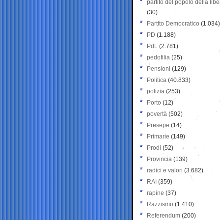
partito del popolo della libe
(30)
Partito Democratico
(1.034)
PD
(1.188)
PdL
(2.781)
pedofilia
(25)
Pensioni
(129)
Politica
(40.833)
polizia
(253)
Porto
(12)
povertà
(502)
Presepe
(14)
Primarie
(149)
Prodi
(52)
Provincia
(139)
radici e valori
(3.682)
RAI
(359)
rapine
(37)
Razzismo
(1.410)
Referendum
(200)