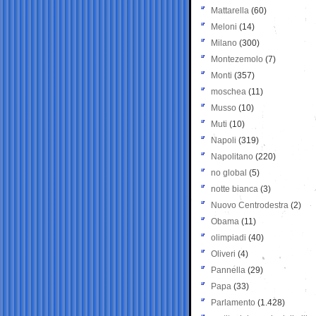
Mattarella
(60)
Meloni
(14)
Milano
(300)
Montezemolo
(7)
Monti
(357)
moschea
(11)
Musso
(10)
Muti
(10)
Napoli
(319)
Napolitano
(220)
no global
(5)
notte bianca
(3)
Nuovo Centrodestra
(2)
Obama
(11)
olimpiadi
(40)
Oliveri
(4)
Pannella
(29)
Papa
(33)
Parlamento
(1.428)