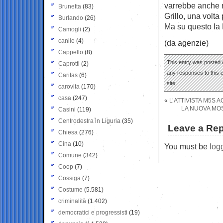
varrebbe anche n
Brunetta
(83)
Grillo, una volta 
Burlando
(26)
Ma su questo la 
Camogli
(2)
canile
(4)
(da agenzie)
Cappello
(8)
This entry was posted o
Caprotti
(2)
any responses to this 
Caritas
(6)
site.
carovita
(170)
casa
(247)
«
L’ATTIVISTA M5S
LA NUOVA MOS
Casini
(119)
Centrodestra in Liguria
(35)
Leave a Rep
Chiesa
(276)
Cina
(10)
You must be
log
Comune
(342)
Coop
(7)
Cossiga
(7)
Costume
(5.581)
criminalità
(1.402)
democratici e progressisti
(19)