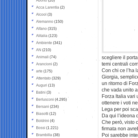
Aborto
(20)
Acca Larentia
(2)
Alcool
(3)
Alemanno
(150)
Alfano
(315)
Alitalia
(123)
Ambiente
(341)
AN
(210)
scegliere il por
Animali
(74)
temi centrali co
Arancioni
(2)
Con chi ce l’ha la
arte
(175)
Giorgia, semplice
Attentato
(329)
un ritorno di For
Auguri
(13)
che vada unito a
Batini
(3)
Forza Italia var
Berlusconi
(4.295)
ottenere i voti ne
Bersani
(234)
Lega per poi scar
Biasotti
(12)
Da qui l’ideona d
Boldrini
(4)
Che però, visto c
Bossi
(1.221)
firmata non avreb
Poi sarebbe inter
Brambilla
(38)