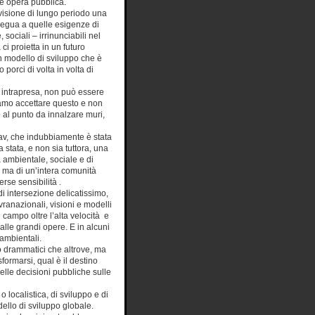
de opera pubblica.
 visione di lungo periodo una
degua a quelle esigenze di
sociali – irrinunciabili nel
ci proietta in un futuro
n modello di sviluppo che è
orci di volta in volta di
e intrapresa, non può essere
amo accettare questo e non
 al punto da innalzare muri,
av, che indubbiamente è stata
 stata, e non sia tuttora, una
a ambientale, sociale e di
e ma di un’intera comunità
rse sensibilità .
i intersezione delicatissimo,
ovranazionali, visioni e modelli
 campo oltre l’alta velocità e
o alle grandi opere. E in alcuni
 ambientali.
o drammatici che altrove, ma
sformarsi, qual è il destino
nelle decisioni pubbliche sulle
localistica, di sviluppo e di
dello di sviluppo globale.