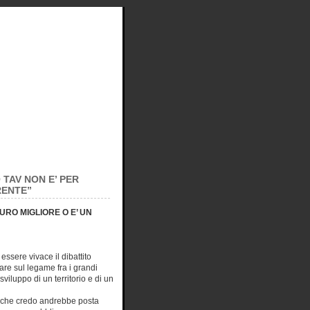
 TAV NON E’ PER
RENTE”
URO MIGLIORE O E’ UN
essere vivace il dibattito
are sul legame fra i grandi
 sviluppo di un territorio e di un
o che credo andrebbe posta