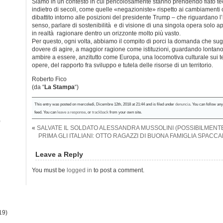
Siamo in un contesto in cui pericolosamente stanno prendendo fiato teo
indietro di secoli, come quelle «negazioniste» rispetto ai cambiamenti 
dibattito intorno alle posizioni del presidente Trump – che riguardano l’
senso, parlare di sostenibilità e di visione di una singola opera solo a
in realtà ragionare dentro un orizzonte molto più vasto.
Per questo, ogni volta, abbiamo il compito di porci la domanda che sugg
dovere di agire, a maggior ragione come istituzioni, guardando lontano 
ambire a essere, anzitutto come Europa, una locomotiva culturale sui t
opere, del rapporto fra sviluppo e tutela delle risorse di un territorio.
Roberto Fico
(da “
La Stampa
“)
This entry was posted on mercoledì, Dicembre 12th, 2018 at 21:44 and is filed under
denuncia
. You can follow an
feed. You can
leave a response
, or
trackback
from your own site.
)
«
SALVATE IL SOLDATO ALESSANDRA MUSSOLINI (POSSIBILMENT
PRIMA GLI ITALIANI: OTTO RAGAZZI DI BUONA FAMIGLIA SPAC
Leave a Reply
You must be
logged in
to post a comment.
19)