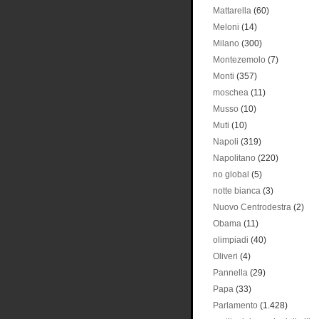
Mattarella
(60)
Meloni
(14)
Milano
(300)
Montezemolo
(7)
Monti
(357)
moschea
(11)
Musso
(10)
Muti
(10)
Napoli
(319)
Napolitano
(220)
no global
(5)
notte bianca
(3)
Nuovo Centrodestra
(2)
Obama
(11)
olimpiadi
(40)
Oliveri
(4)
Pannella
(29)
Papa
(33)
Parlamento
(1.428)