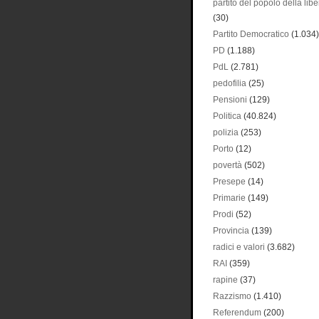
partito del popolo della libe
(30)
Partito Democratico
(1.034)
PD
(1.188)
PdL
(2.781)
pedofilia
(25)
Pensioni
(129)
Politica
(40.824)
polizia
(253)
Porto
(12)
povertà
(502)
Presepe
(14)
Primarie
(149)
Prodi
(52)
Provincia
(139)
radici e valori
(3.682)
RAI
(359)
rapine
(37)
Razzismo
(1.410)
Referendum
(200)