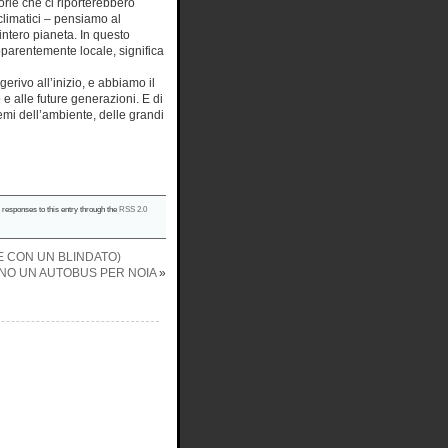
rie che ci riporterebbero
climatici – pensiamo al
intero pianeta. In questo
pparentemente locale, significa
erivo all’inizio, e abbiamo il
e alle future generazioni. E di
emi dell’ambiente, delle grandi
y responses to this entry through the
RSS 2.0
E CON UN BLINDATO)
CANO UN AUTOBUS PER NOIA
»