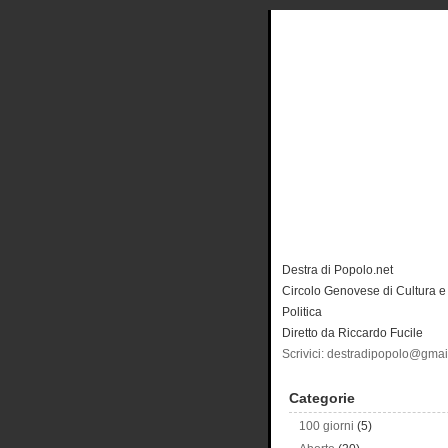
Destra di Popolo.net
Circolo Genovese di Cultura e
Politica
Diretto da Riccardo Fucile
Scrivici: destradipopolo@gma
Categorie
100 giorni
(5)