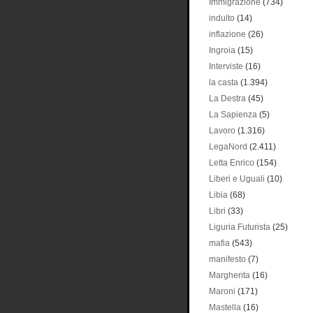
Immigrazione
(734)
indulto
(14)
inflazione
(26)
Ingroia
(15)
Interviste
(16)
la casta
(1.394)
La Destra
(45)
La Sapienza
(5)
Lavoro
(1.316)
LegaNord
(2.411)
Letta Enrico
(154)
Liberi e Uguali
(10)
Libia
(68)
Libri
(33)
Liguria Futurista
(25)
mafia
(543)
manifesto
(7)
Margherita
(16)
Maroni
(171)
Mastella
(16)