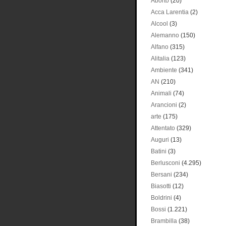
Aborto
(20)
Acca Larentia
(2)
Alcool
(3)
Alemanno
(150)
Alfano
(315)
Alitalia
(123)
Ambiente
(341)
AN
(210)
Animali
(74)
Arancioni
(2)
arte
(175)
Attentato
(329)
Auguri
(13)
Batini
(3)
Berlusconi
(4.295)
Bersani
(234)
Biasotti
(12)
Boldrini
(4)
Bossi
(1.221)
Brambilla
(38)