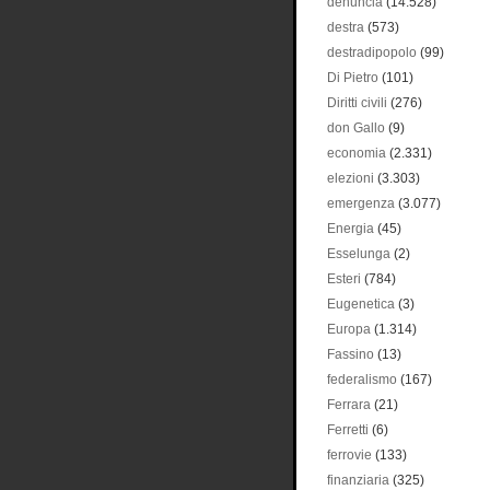
denuncia
(14.528)
destra
(573)
destradipopolo
(99)
Di Pietro
(101)
Diritti civili
(276)
don Gallo
(9)
economia
(2.331)
elezioni
(3.303)
emergenza
(3.077)
Energia
(45)
Esselunga
(2)
Esteri
(784)
Eugenetica
(3)
Europa
(1.314)
Fassino
(13)
federalismo
(167)
Ferrara
(21)
Ferretti
(6)
ferrovie
(133)
finanziaria
(325)