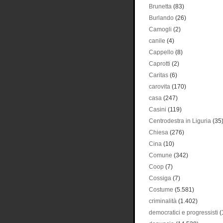
Brunetta
(83)
Burlando
(26)
Camogli
(2)
canile
(4)
Cappello
(8)
Caprotti
(2)
Caritas
(6)
carovita
(170)
casa
(247)
Casini
(119)
Centrodestra in Liguria
(35
Chiesa
(276)
Cina
(10)
Comune
(342)
Coop
(7)
Cossiga
(7)
Costume
(5.581)
criminalità
(1.402)
democratici e progressisti
(