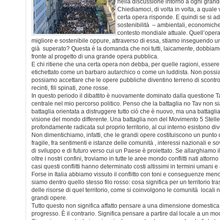
nella discussione intorno a ogni gran
Chiediamoci, di volta in volta, a quale
certa opera risponde. E quindi se si a
sostenibilità – ambientali, economiche, 
contesto mondiale attuale. Quell’opera 
migliore e sostenibile oppure, attraverso di essa, stiamo inseguendo u
già superato? Questa è la domanda che noi tutti, laicamente, dobbiamo p
fronte al progetto di una grande opera pubblica.
E chi ritiene che una certa opera non debba, per quelle ragioni, esser
etichettato come un barbaro autarchico o come un luddista. Non possi
possiamo accettare che le opere pubbliche diventino terreno di scontro
recinti, fili spinati, zone rosse.
In questo periodo il dibattito è nuovamente dominato dalla questione T
centrale nel mio percorso politico. Penso che la battaglia no Tav non sia
battaglia orientata a distruggere tutto ciò che è nuovo, ma una battagli
visione del mondo differente. Una battaglia non del Movimento 5 Stell
profondamente radicata sul proprio territorio, al cui interno esistono dive
Non dimentichiamo, infatti, che le grandi opere costituiscono un punto d
fragile, fra sentimenti e istanze delle comunità , interessi nazionali e s
di sviluppo e di futuro verso cui un Paese è proiettato. Se allarghiamo il
oltre i nostri confini, troviamo in tutte le aree mondo conflitti nati attorn
casi questi conflitti hanno determinato costi altissimi in termini umani e
Forse in Italia abbiamo vissuto il conflitto con toni e conseguenze men
siamo dentro quello stesso filo rosso: cosa significa per un territorio tra
delle risorse di quel territorio, come si coinvolgono le comunità locali 
grandi opere.
Tutto questo non significa affatto pensare a una dimensione domestica o 
progresso. È il contrario. Significa pensare a partire dal locale a un mo