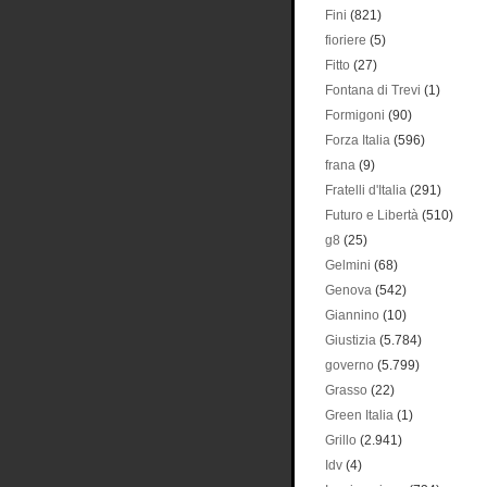
Fini
(821)
fioriere
(5)
Fitto
(27)
Fontana di Trevi
(1)
Formigoni
(90)
Forza Italia
(596)
frana
(9)
Fratelli d'Italia
(291)
Futuro e Libertà
(510)
g8
(25)
Gelmini
(68)
Genova
(542)
Giannino
(10)
Giustizia
(5.784)
governo
(5.799)
Grasso
(22)
Green Italia
(1)
Grillo
(2.941)
Idv
(4)