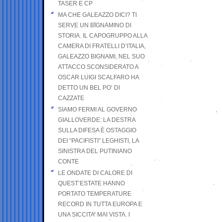
TASER E CP
MA CHE GALEAZZO DICI? TI
SERVE UN BIGNAMINO DI
STORIA. IL CAPOGRUPPO ALLA
CAMERA DI FRATELLI D’ITALIA,
GALEAZZO BIGNAMI, NEL SUO
ATTACCO SCONSIDERATO A
OSCAR LUIGI SCALFARO HA
DETTO UN BEL PO’ DI
CAZZATE
SIAMO FERMI AL GOVERNO
GIALLOVERDE: LA DESTRA
SULLA DIFESA È OSTAGGIO
DEI “PACIFISTI” LEGHISTI, LA
SINISTRA DEL PUTINIANO
CONTE
LE ONDATE DI CALORE DI
QUEST’ESTATE HANNO
PORTATO TEMPERATURE
RECORD IN TUTTA EUROPA E
UNA SICCITA’ MAI VISTA. I