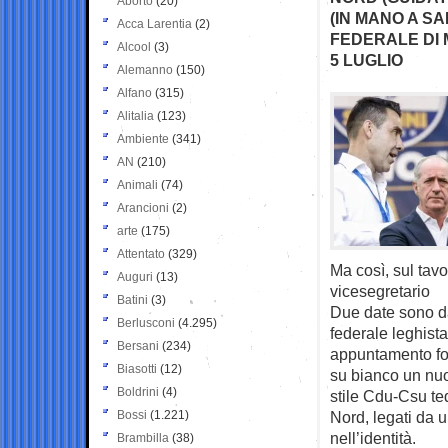
Aborto
(20)
(IN MANO A SA
Acca Larentia
(2)
FEDERALE DI M
Alcool
(3)
5 LUGLIO
Alemanno
(150)
Alfano
(315)
Alitalia
(123)
Ambiente
(341)
AN
(210)
Animali
(74)
Arancioni
(2)
arte
(175)
Attentato
(329)
Ma così, sul tav
Auguri
(13)
vicesegretario
Batini
(3)
Due date sono da
Berlusconi
(4.295)
federale leghist
Bersani
(234)
appuntamento for
Biasotti
(12)
su bianco un nuo
Boldrini
(4)
stile Cdu-Csu ted
Bossi
(1.221)
Nord, legati da 
nell’identità.
Brambilla
(38)