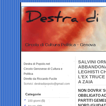
SALVINI OR
Destra di Popolo.net
ABBANDONA
Circolo Genovese di Cultura e
LEGHISTI C
Politica
L’EX TRUCE
Diretto da Riccardo Fucile
A ZAIA
Scrivici: destradipopolo@gmail.com
NON DOVRA’ S
Categorie
OBBLIGATO AD
PARTITI GEME
100 giorni
(5)
NORD (GUIDAT