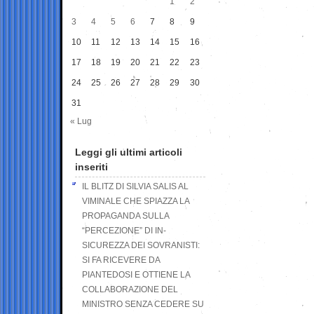
1
2
3
4
5
6
7
8
9
10
11
12
13
14
15
16
17
18
19
20
21
22
23
24
25
26
27
28
29
30
31
« Lug
Leggi gli ultimi articoli
inseriti
IL BLITZ DI SILVIA SALIS AL
VIMINALE CHE SPIAZZA LA
PROPAGANDA SULLA
“PERCEZIONE” DI IN-
SICUREZZA DEI SOVRANISTI:
SI FA RICEVERE DA
PIANTEDOSI E OTTIENE LA
COLLABORAZIONE DEL
MINISTRO SENZA CEDERE SU