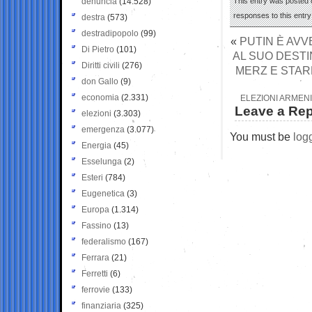
denuncia
(14.528)
This entry was posted o
responses to this entr
destra
(573)
destradipopolo
(99)
«
PUTIN È AVV
Di Pietro
(101)
AL SUO DESTI
Diritti civili
(276)
MERZ E STAR
don Gallo
(9)
economia
(2.331)
ELEZIONI ARMENI
Leave a Rep
elezioni
(3.303)
emergenza
(3.077)
You must be
log
Energia
(45)
Esselunga
(2)
Esteri
(784)
Eugenetica
(3)
Europa
(1.314)
Fassino
(13)
federalismo
(167)
Ferrara
(21)
Ferretti
(6)
ferrovie
(133)
finanziaria
(325)