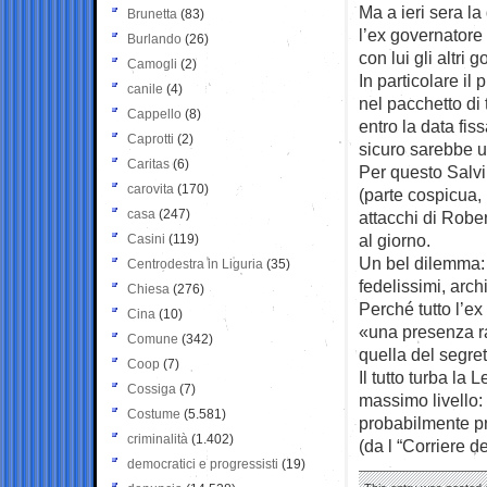
Ma a ieri sera l
Brunetta
(83)
l’ex governatore 
Burlando
(26)
con lui gli altri
Camogli
(2)
In particolare il
canile
(4)
nel pacchetto di 
Cappello
(8)
entro la data fis
Caprotti
(2)
sicuro sarebbe 
Caritas
(6)
Per questo Salvin
carovita
(170)
(parte cospicua, 
casa
(247)
attacchi di Rober
al giorno.
Casini
(119)
Un bel dilemma: 
Centrodestra in Liguria
(35)
fedelissimi, arch
Chiesa
(276)
Perché tutto l’e
Cina
(10)
«una presenza ra
Comune
(342)
quella del segret
Coop
(7)
Il tutto turba la
Cossiga
(7)
massimo livello:
Costume
(5.581)
probabilmente pr
criminalità
(1.402)
(da l “Corriere d
democratici e progressisti
(19)