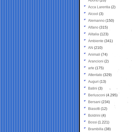
Aborto
(20)
Acca Larentia
(2)
Alcool
(3)
Alemanno
(150)
Alfano
(315)
Alitalia
(123)
Ambiente
(341)
AN
(210)
Animali
(74)
Arancioni
(2)
arte
(175)
Attentato
(329)
Auguri
(13)
Batini
(3)
Berlusconi
(4.295)
Bersani
(234)
Biasotti
(12)
Boldrini
(4)
Bossi
(1.221)
Brambilla
(38)