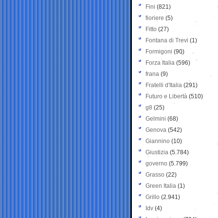
Fini
(821)
fioriere
(5)
Fitto
(27)
Fontana di Trevi
(1)
Formigoni
(90)
Forza Italia
(596)
frana
(9)
Fratelli d'Italia
(291)
Futuro e Libertà
(510)
g8
(25)
Gelmini
(68)
Genova
(542)
Giannino
(10)
Giustizia
(5.784)
governo
(5.799)
Grasso
(22)
Green Italia
(1)
Grillo
(2.941)
Idv
(4)