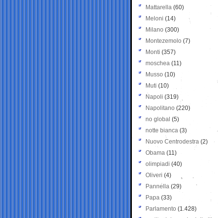
Mattarella
(60)
Meloni
(14)
Milano
(300)
Montezemolo
(7)
Monti
(357)
moschea
(11)
Musso
(10)
Muti
(10)
Napoli
(319)
Napolitano
(220)
no global
(5)
notte bianca
(3)
Nuovo Centrodestra
(2)
Obama
(11)
olimpiadi
(40)
Oliveri
(4)
Pannella
(29)
Papa
(33)
Parlamento
(1.428)