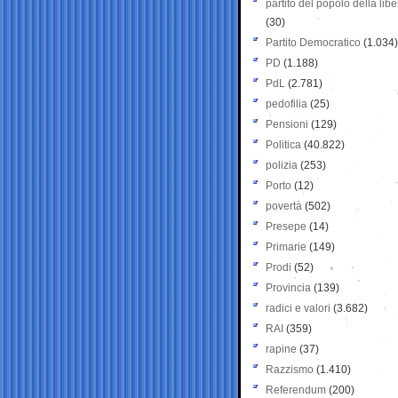
partito del popolo della libe
(30)
Partito Democratico
(1.034)
PD
(1.188)
PdL
(2.781)
pedofilia
(25)
Pensioni
(129)
Politica
(40.822)
polizia
(253)
Porto
(12)
povertà
(502)
Presepe
(14)
Primarie
(149)
Prodi
(52)
Provincia
(139)
radici e valori
(3.682)
RAI
(359)
rapine
(37)
Razzismo
(1.410)
Referendum
(200)