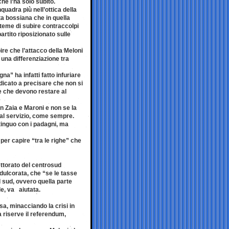
he l’ha solo subito.
quadra più nell’ottica della
a bossiana che in quella
e teme di subire contraccolpi
artito riposizionato sulle
ire che l’attacco della Meloni
 una differenziazione tra
na” ha infatti fatto infuriare
edicato a precisare che non si
se che devono restare al
 Zaia e Maroni e non se la
 al servizio, come sempre.
inguo con i padagni, ma
per capire “tra le righe” che
ettorato del centrosud
edulcorata, che “se le tasse
l sud, ovvero quella parte
le, va aiutata.
sa, minacciando la crisi in
 riserve il referendum,