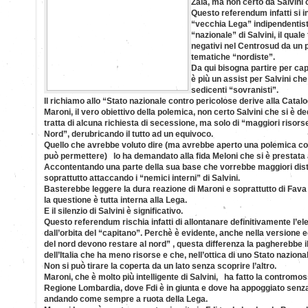
Zaia, ma non certo da Salvini c
Questo referendum infatti si in
“vecchia Lega” indipendentist
“nazionale” di Salvini, il qual
negativi nel Centrosud da un p
tematiche “nordiste”.
Da qui bisogna partire per cap
è più un assist per Salvini che
sedicenti “sovranisti”.
Il richiamo allo “Stato nazionale contro pericolose derive alla Catalog
Maroni, il vero obiettivo della polemica, non certo Salvini che si è d
tratta di alcuna richiesta di secessione, ma solo di “maggiori risor
Nord”, derubricando il tutto ad un equivoco.
Quello che avrebbe voluto dire (ma avrebbe aperto una polemica con
può permettere) lo ha demandato alla fida Meloni che si è prestata
Accontentando una parte della sua base che vorrebbe maggiori dist
soprattutto attaccando i “nemici interni” di Salvini.
Basterebbe leggere la dura reazione di Maroni e soprattutto di Fava 
la questione è tutta interna alla Lega.
E il silenzio di Salvini è significativo.
Questo referendum rischia infatti di allontanare definitivamente l’el
dall’orbita del “capitano”. Perchè è evidente, anche nella versione 
del nord devono restare al nord” , questa differenza la pagherebbe i
dell’Italia che ha meno risorse e che, nell’ottica di uno Stato naziona
Non si può tirare la coperta da un lato senza scoprire l’altro.
Maroni, che è molto più intelligente di Salvini, ha fatto la contromos
Regione Lombardia, dove Fdi è in giunta e dove ha appoggiato senza
andando come sempre a ruota della Lega.