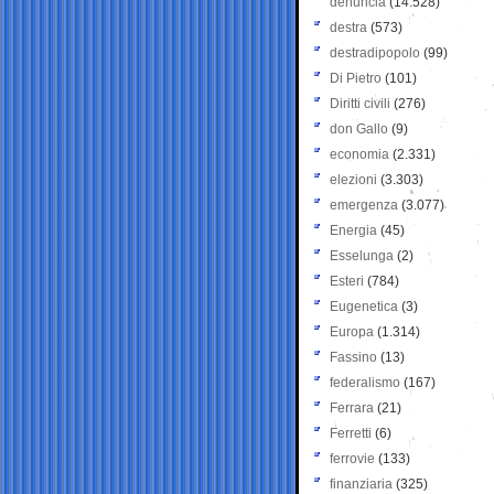
denuncia
(14.528)
destra
(573)
destradipopolo
(99)
Di Pietro
(101)
Diritti civili
(276)
don Gallo
(9)
economia
(2.331)
elezioni
(3.303)
emergenza
(3.077)
Energia
(45)
Esselunga
(2)
Esteri
(784)
Eugenetica
(3)
Europa
(1.314)
Fassino
(13)
federalismo
(167)
Ferrara
(21)
Ferretti
(6)
ferrovie
(133)
finanziaria
(325)