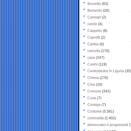
Brunetta
(83)
Burlando
(26)
Camogli
(2)
canile
(4)
Cappello
(8)
Caprotti
(2)
Caritas
(6)
carovita
(170)
casa
(247)
Casini
(119)
Centrodestra in Liguria
(35
Chiesa
(276)
Cina
(10)
Comune
(342)
Coop
(7)
Cossiga
(7)
Costume
(5.581)
criminalità
(1.402)
democratici e progressisti
(