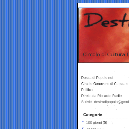
Destra di Popolo.net
Circolo Genovese di Cultura e
Politica
Diretto da Riccardo Fucile
Scrivici: destradipopolo@gma
Categorie
100 giorni
(5)