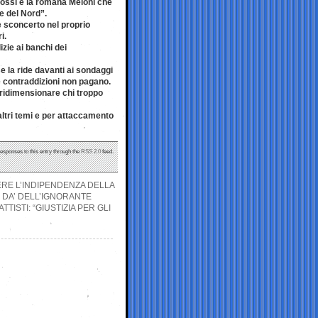
lossi e la romana Meloni che
e del Nord”.
re sconcerto nel proprio
i.
izie ai banchi dei
 la ride davanti ai sondaggi
e contraddizioni non pagano.
 ridimensionare chi troppo
ltri temi e per attaccamento
responses to this entry through the
RSS 2.0
feed.
ERE L’INDIPENDENZA DELLA
 DA’ DELL’IGNORANTE
TISTI: “GIUSTIZIA PER GLI