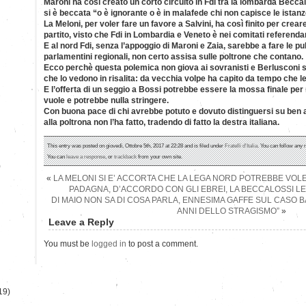
Maroni ha così creato un corto circuito in Fdi tra la lombarda Becca
si è beccata “o è ignorante o è in malafede chi non capisce le istanz
La Meloni, per voler fare un favore a Salvini, ha così finito per crea
partito, visto che Fdi in Lombardia e Veneto è nei comitati referendar
E al nord Fdi, senza l’appoggio di Maroni e Zaia, sarebbe a fare le pul
parlamentini regionali, non certo assisa sulle poltrone che contano.
Ecco perchè questa polemica non giova ai sovranisti e Berlusconi se
che lo vedono in risalita: da vecchia volpe ha capito da tempo che l
E l’offerta di un seggio a Bossi potrebbe essere la mossa finale per
vuole e potrebbe nulla stringere.
Con buona pace di chi avrebbe potuto e dovuto distinguersi su ben a
alla poltrona non l’ha fatto, tradendo di fatto la destra italiana.
This entry was posted on giovedì, Ottobre 5th, 2017 at 22:28 and is filed under
Fratelli d'Italia
. You can follow any 
You can
leave a response
, or
trackback
from your own site.
)
«
LA MELONI SI E’ ACCORTA CHE LA LEGA NORD POTREBBE VOL
PADAGNA, D’ACCORDO CON GLI EBREI, LA BECCALOSSI LE
DI MAIO NON SA DI COSA PARLA, ENNESIMA GAFFE SUL CASO BAT
ANNI DELLO STRAGISMO”
»
Leave a Reply
You must be
logged in
to post a comment.
19)