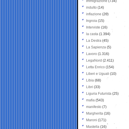
Immigrazione
(734)
indulto
(14)
inflazione
(26)
Ingroia
(15)
Interviste
(16)
la casta
(1.394)
La Destra
(45)
La Sapienza
(5)
Lavoro
(1.316)
LegaNord
(2.411)
Letta Enrico
(154)
Liberi e Uguali
(10)
Libia
(68)
Libri
(33)
Liguria Futurista
(25)
mafia
(543)
manifesto
(7)
Margherita
(16)
Maroni
(171)
Mastella
(16)