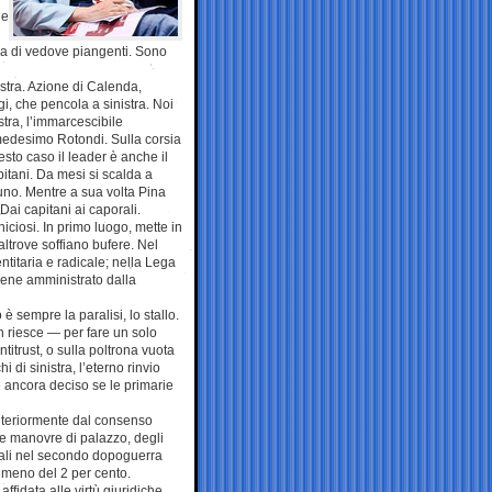
de
lla di vedove piangenti. Sono
nistra. Azione di Calenda,
i, che pencola a sinistra. Noi
tra, l’immarcescibile
 medesimo Rotondi. Sulla corsia
esto caso il leader è anche il
pitani. Da mesi si scalda a
uno. Mentre a sua volta Pina
ai capitani ai caporali.
ciosi. In primo luogo, mette in
ltrove soffiano bufere. Nel
titaria e radicale; nella Lega
 viene amministrato dalla
è sempre la paralisi, lo stallo.
n riesce — per fare un solo
itrust, o sulla poltrona vuota
 di sinistra, l’eterno rinvio
è ancora deciso se le primarie
 ulteriormente dal consenso
le manovre di palazzo, degli
i quali nel secondo dopoguerra
o meno del 2 per cento.
affidata alle virtù giuridiche,