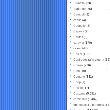
Brunetta
(83)
Burlando
(26)
Camogli
(2)
canile
(4)
Cappello
(8)
Caprotti
(2)
Caritas
(6)
carovita
(170)
casa
(247)
Casini
(119)
Centrodestra in Liguria
(35
Chiesa
(276)
Cina
(10)
Comune
(342)
Coop
(7)
Cossiga
(7)
Costume
(5.581)
criminalità
(1.402)
democratici e progressisti
(