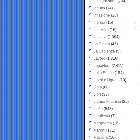
Immigrazione
(734)
indulto
(14)
inflazione
(26)
Ingroia
(15)
Interviste
(16)
la casta
(1.394)
La Destra
(45)
La Sapienza
(5)
Lavoro
(1.316)
LegaNord
(2.411)
Letta Enrico
(154)
Liberi e Uguali
(10)
Libia
(68)
Libri
(33)
Liguria Futurista
(25)
mafia
(543)
manifesto
(7)
Margherita
(16)
Maroni
(171)
Mastella
(16)