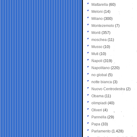
Mattarella
(60)
Meloni
(14)
Milano
(300)
Montezemolo
(7)
Monti
(357)
moschea
(11)
Musso
(10)
Muti
(10)
Napoli
(319)
Napolitano
(220)
no global
(5)
notte bianca
(3)
Nuovo Centrodestra
(2)
Obama
(11)
olimpiadi
(40)
Oliveri
(4)
Pannella
(29)
Papa
(33)
Parlamento
(1.428)