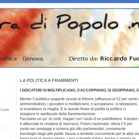
LA POLITICA A FRAMMENTI
I GIOCATORI SI MOLTIPLICANO, S’ACCOPPIANO, SI SDOPPIANO, 
Mentre il pubblico pagante svuota le tribune (affluenza al 52 per cento 
amministrative), i giocatori si moltiplicano, s’accoppiano, si sdoppiano,
si scambiano la maglia. E in questo finale di partita la politica ci
il.com
elargisce lo spettacolo della frammentazione.
Facciamo un po’ di conti, magari con l’aiuto d’un pallottoliere. A destra 
è affacciata la creatura di Vannacci, Futuro nazionale: sfiora il 5 per
cento nei sondaggi e schiera già otto parlamentari, ovviamente
transfughi dagli altri partiti. Nuovo e temibile concorrente per le altre d
formazioni di destra-destra: Lega e Fratelli d’Italia. Anche a sinistra le