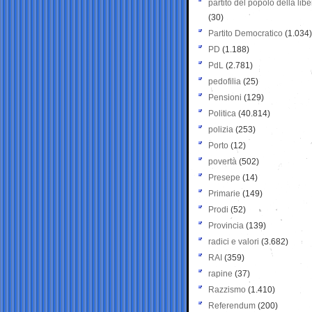
partito del popolo della libe
(30)
Partito Democratico
(1.034)
PD
(1.188)
PdL
(2.781)
pedofilia
(25)
Pensioni
(129)
Politica
(40.814)
polizia
(253)
Porto
(12)
povertà
(502)
Presepe
(14)
Primarie
(149)
Prodi
(52)
Provincia
(139)
radici e valori
(3.682)
RAI
(359)
rapine
(37)
Razzismo
(1.410)
Referendum
(200)