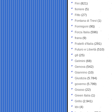
Fini
(821)
fioriere
(5)
Fitto
(27)
Fontana di Trevi
(1)
Formigoni
(90)
Forza Italia
(596)
frana
(9)
Fratelli d'Italia
(291)
Futuro e Libertà
(510)
g8
(25)
Gelmini
(68)
Genova
(542)
Giannino
(10)
Giustizia
(5.784)
governo
(5.799)
Grasso
(22)
Green Italia
(1)
Grillo
(2.941)
Idv
(4)