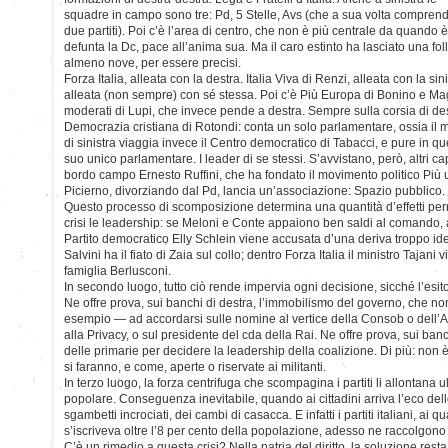
squadre in campo sono tre: Pd, 5 Stelle, Avs (che a sua volta compren
due partiti). Poi c’è l’area di centro, che non è più centrale da quando è
defunta la Dc, pace all’anima sua. Ma il caro estinto ha lasciato una fo
almeno nove, per essere precisi.
Forza Italia, alleata con la destra. Italia Viva di Renzi, alleata con la si
alleata (non sempre) con sé stessa. Poi c’è Più Europa di Bonino e Mag
moderati di Lupi, che invece pende a destra. Sempre sulla corsia di des
Democrazia cristiana di Rotondi: conta un solo parlamentare, ossia il
di sinistra viaggia invece il Centro democratico di Tabacci, e pure in qu
suo unico parlamentare. I leader di se stessi. S’avvistano, però, altri ca
bordo campo Ernesto Ruffini, che ha fondato il movimento politico Più 
Picierno, divorziando dal Pd, lancia un’associazione: Spazio pubblico. D
Questo processo di scomposizione determina una quantità d’effetti perni
crisi le leadership: se Meloni e Conte appaiono ben saldi al comando, a
Partito democratico Elly Schlein viene accusata d’una deriva troppo iden
Salvini ha il fiato di Zaia sul collo; dentro Forza Italia il ministro Tajani
famiglia Berlusconi.
In secondo luogo, tutto ciò rende impervia ogni decisione, sicché l’esito 
Ne offre prova, sui banchi di destra, l’immobilismo del governo, che no
esempio — ad accordarsi sulle nomine al vertice della Consob o dell’Ant
alla Privacy, o sul presidente del cda della Rai. Ne offre prova, sui banchi
delle primarie per decidere la leadership della coalizione. Di più: non 
si faranno, e come, aperte o riservate ai militanti.
In terzo luogo, la forza centrifuga che scompagina i partiti li allontana
popolare. Conseguenza inevitabile, quando ai cittadini arriva l’eco del
sgambetti incrociati, dei cambi di casacca. E infatti i partiti italiani, a
s’iscriveva oltre l’8 per cento della popolazione, adesso ne raccolgon
C’è un rimedio a questa crisi? Nella patria del diritto, la soluzione resta 