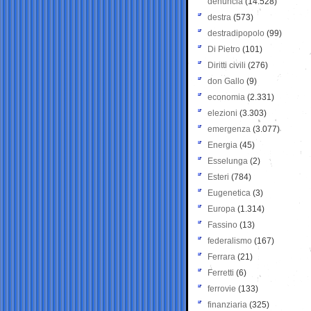
denuncia
(14.528)
destra
(573)
destradipopolo
(99)
Di Pietro
(101)
Diritti civili
(276)
don Gallo
(9)
economia
(2.331)
elezioni
(3.303)
emergenza
(3.077)
Energia
(45)
Esselunga
(2)
Esteri
(784)
Eugenetica
(3)
Europa
(1.314)
Fassino
(13)
federalismo
(167)
Ferrara
(21)
Ferretti
(6)
ferrovie
(133)
finanziaria
(325)