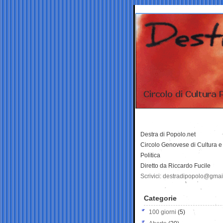
Destra di Popolo.net
Circolo Genovese di Cultura e
Politica
Diretto da Riccardo Fucile
Scrivici: destradipopolo@gma
Categorie
100 giorni
(5)