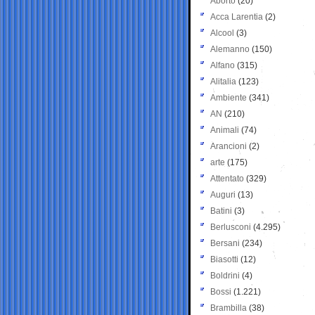
Aborto
(20)
Acca Larentia
(2)
Alcool
(3)
Alemanno
(150)
Alfano
(315)
Alitalia
(123)
Ambiente
(341)
AN
(210)
Animali
(74)
Arancioni
(2)
arte
(175)
Attentato
(329)
Auguri
(13)
Batini
(3)
Berlusconi
(4.295)
Bersani
(234)
Biasotti
(12)
Boldrini
(4)
Bossi
(1.221)
Brambilla
(38)