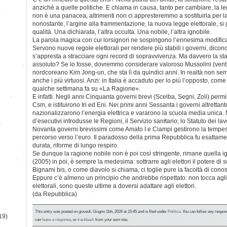
anziché a quelle politiche. E chiama in causa, tanto per cambiare, la le
non è una panacea, altrimenti non ci appresteremmo a sostituirla per la
nonostante, l’argine alla frammentazione, la nuova legge elettorale, si 
qualità. Una dichiarata, l’altra occulta. Una nobile, l’altra ignobile.
La parola magica con cui lorsignori ne sospingono l’ennesima modifica
Servono nuove regole elettorali per rendere più stabili i governi, dicono
s’appresta a stracciare ogni record di sopravvivenza. Ma davvero la sta
assoluto? Se lo fosse, dovremmo considerare valoroso Mussolini (vent’a
nordcoreano Kim Jong-un, che sta lì da quindici anni. In realtà non semp
anche i più virtuosi. Anzi: in Italia è accaduto per lo più l’opposto, co
qualche settimana fa su «La Ragione».
E infatti. Negli anni Cinquanta governi brevi (Scelba, Segni, Zoli) permi
Csm, e istituirono Iri ed Eni. Nei primi anni Sessanta i governi altrettan
nazionalizzarono l’energia elettrica e vararono la scuola media unica. 
d’esecutivi introdusse le Regioni, il Servizio sanitario, lo Statuto dei lav
)
Novanta governi brevissimi come Amato I e Ciampi gestirono la tempesta
percorso verso l’euro. Il paradosso della prima Repubblica fu esattame
durata, riforme di lungo respiro.
Se dunque la ragione nobile non è poi così stringente, rimane quella i
(2005) in poi, è sempre la medesima: sottrarre agli elettori il potere di sce
Bignami bis, o come diavolo si chiama, ci toglie pure la facoltà di con
Eppure c’è almeno un principio che andrebbe rispettato: non tocca agli e
elettorali, sono queste ultime a doversi adattare agli elettori.
(da Repubblica)
This entry was posted on giovedì, Giugno 11th, 2026 at 15:45 and is filed under
Politica
. You can follow any respon
19)
can
leave a response
, or
trackback
from your own site.