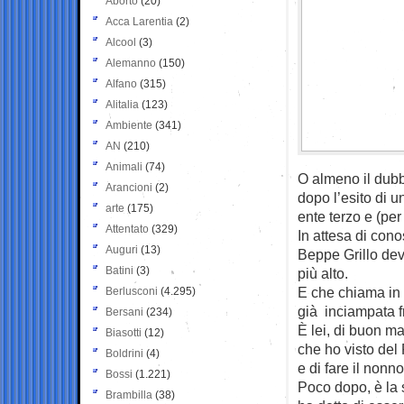
Aborto
(20)
Acca Larentia
(2)
Alcool
(3)
Alemanno
(150)
Alfano
(315)
Alitalia
(123)
Ambiente
(341)
AN
(210)
Animali
(74)
O almeno il dubb
Arancioni
(2)
dopo l’esito di u
arte
(175)
ente terzo e (per
Attentato
(329)
In attesa di cono
Auguri
(13)
Beppe Grillo dev
Batini
(3)
più alto.
E che chiama in
Berlusconi
(4.295)
già inciampata f
Bersani
(234)
È lei, di buon ma
Biasotti
(12)
che ho visto del
Boldrini
(4)
e di fare il non
Bossi
(1.221)
Poco dopo, è la 
Brambilla
(38)