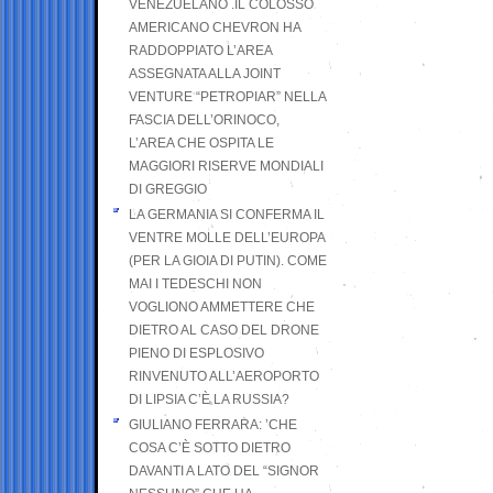
VENEZUELANO .IL COLOSSO
AMERICANO CHEVRON HA
RADDOPPIATO L’AREA
ASSEGNATA ALLA JOINT
VENTURE “PETROPIAR” NELLA
FASCIA DELL’ORINOCO,
L’AREA CHE OSPITA LE
MAGGIORI RISERVE MONDIALI
DI GREGGIO
LA GERMANIA SI CONFERMA IL
VENTRE MOLLE DELL’EUROPA
(PER LA GIOIA DI PUTIN). COME
MAI I TEDESCHI NON
VOGLIONO AMMETTERE CHE
DIETRO AL CASO DEL DRONE
PIENO DI ESPLOSIVO
RINVENUTO ALL’AEROPORTO
DI LIPSIA C’È LA RUSSIA?
GIULIANO FERRARA: ’CHE
COSA C’È SOTTO DIETRO
DAVANTI A LATO DEL “SIGNOR