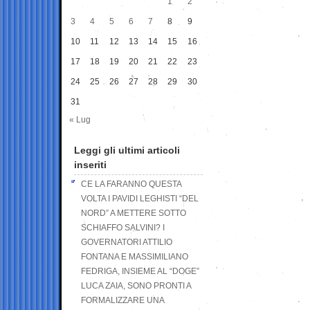
1
2
3
4
5
6
7
8
9
10
11
12
13
14
15
16
17
18
19
20
21
22
23
24
25
26
27
28
29
30
31
« Lug
Leggi gli ultimi articoli
inseriti
CE LA FARANNO QUESTA
VOLTA I PAVIDI LEGHISTI “DEL
NORD” A METTERE SOTTO
SCHIAFFO SALVINI? I
GOVERNATORI ATTILIO
FONTANA E MASSIMILIANO
FEDRIGA, INSIEME AL “DOGE”
LUCA ZAIA, SONO PRONTI A
FORMALIZZARE UNA