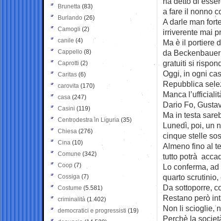
ha detto di esser
Brunetta
(83)
a fare il nonno c
Burlando
(26)
A darle man fort
Camogli
(2)
irriverente mai p
canile
(4)
Ma è il portiere
Cappello
(8)
da Beckenbauer –
gratuiti si rispon
Caprotti
(2)
Oggi, in ogni cas
Caritas
(6)
Repubblica selez
carovita
(170)
Manca l’ufficiali
casa
(247)
Dario Fo, Gusta
Casini
(119)
Ma in testa sare
Centrodestra in Liguria
(35)
Lunedì, poi, un 
Chiesa
(276)
cinque stelle so
Cina
(10)
Almeno fino al t
Comune
(342)
tutto potrà acca
Coop
(7)
Lo conferma, ad 
quarto scrutinio,
Cossiga
(7)
Da sottoporre, c
Costume
(5.581)
Restano però intat
criminalità
(1.402)
Non li scioglie,
democratici e progressisti
(19)
Perchè la società