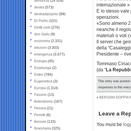
denuncia
(14.528)
internazionale » 
destra
(573)
E lo stesso vale 
destradipopolo
(99)
operazioni.
Di Pietro
(101)
«Sono almeno 250
Diritti civili
(276)
neanche il regol
don Gallo
(9)
materiali o voti c
economia
(2.331)
Il server che ge
della “Casaleggio
elezioni
(3.303)
Presidente – rive
emergenza
(3.077)
Energia
(45)
Tommaso Ciriac
Esselunga
(2)
(da “
La Repubbl
Esteri
(784)
Eugenetica
(3)
This entry was posted o
responses to this entr
Europa
(1.314)
Fassino
(13)
«
BERSANI DOPPIA R
federalismo
(167)
Ferrara
(21)
Leave a Rep
Ferretti
(6)
ferrovie
(133)
You must be
log
finanziaria
(325)