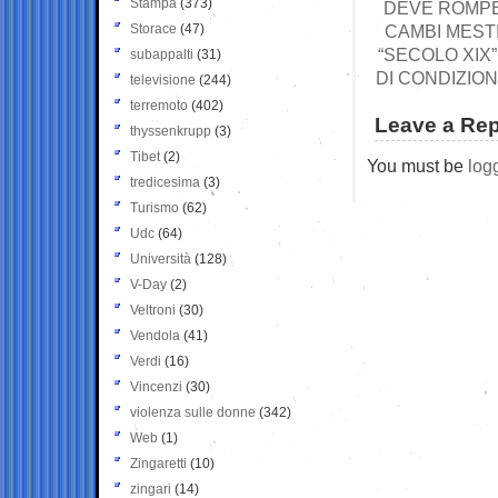
Stampa
(373)
DEVE ROMPE
Storace
(47)
CAMBI MEST
“SECOLO XIX”
subappalti
(31)
DI CONDIZIO
televisione
(244)
terremoto
(402)
Leave a Rep
thyssenkrupp
(3)
Tibet
(2)
You must be
log
tredicesima
(3)
Turismo
(62)
Udc
(64)
Università
(128)
V-Day
(2)
Veltroni
(30)
Vendola
(41)
Verdi
(16)
Vincenzi
(30)
violenza sulle donne
(342)
Web
(1)
Zingaretti
(10)
zingari
(14)