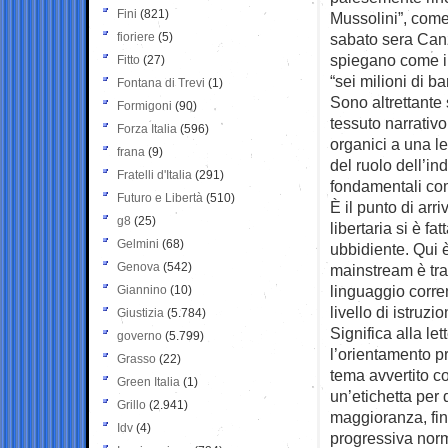
Fini
(821)
Mussolini”, come 
fioriere
(5)
sabato sera Canz
spiegano come in
Fitto
(27)
“sei milioni di b
Fontana di Trevi
(1)
Sono altrettante
Formigoni
(90)
tessuto narrativ
Forza Italia
(596)
organici a una le
frana
(9)
del ruolo dell’in
Fratelli d'Italia
(291)
fondamentali come 
Futuro e Libertà
(510)
È il punto di ar
g8
(25)
libertaria si è f
Gelmini
(68)
ubbidiente. Qui 
Genova
(542)
mainstream è tra
linguaggio corre
Giannino
(10)
livello di istruz
Giustizia
(5.784)
Significa alla le
governo
(5.799)
l’orientamento pr
Grasso
(22)
tema avvertito c
Green Italia
(1)
un’etichetta per
Grillo
(2.941)
maggioranza, fin
Idv
(4)
progressiva norm