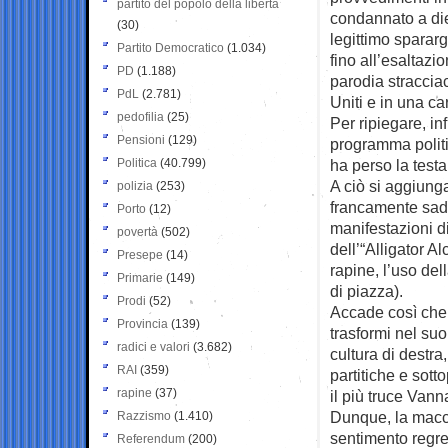
partito del popolo della libertà
condannato a die
(30)
legittimo sparargl
Partito Democratico
(1.034)
fino all’esaltazi
PD
(1.188)
parodia straccia
PdL
(2.781)
Uniti e in una c
pedofilia
(25)
Per ripiegare, i
Pensioni
(129)
programma polit
Politica
(40.799)
ha perso la testa
A ciò si aggiunga
polizia
(253)
francamente sadi
Porto
(12)
manifestazioni d
povertà
(502)
dell’“Alligator A
Presepe
(14)
rapine, l’uso del
Primarie
(149)
di piazza).
Prodi
(52)
Accade così che
Provincia
(139)
trasformi nel su
radici e valori
(3.682)
cultura di destra
RAI
(359)
partitiche e sotto
rapine
(37)
il più truce Vann
Dunque, la macch
Razzismo
(1.410)
sentimento regre
Referendum
(200)