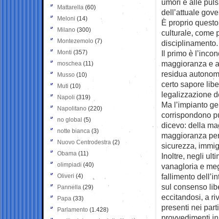
umori e alle puls
Mattarella
(60)
dell’attuale gove
Meloni
(14)
È proprio questo
Milano
(300)
culturale, come 
Montezemolo
(7)
disciplinamento. 
Monti
(357)
Il primo è l’inco
maggioranza e a
moschea
(11)
residua autonomi
Musso
(10)
certo sapore libe
Muti
(10)
legalizzazione de
Napoli
(319)
Ma l’impianto gen
Napolitano
(220)
corrispondono p
no global
(5)
dicevo: della ma
notte bianca
(3)
maggioranza per 
Nuovo Centrodestra
(2)
sicurezza, immig
Obama
(11)
Inoltre, negli ult
olimpiadi
(40)
vanagloria e meg
fallimento dell’i
Oliveri
(4)
sul consenso libe
Pannella
(29)
eccitandosi, a ri
Papa
(33)
presenti nei part
Parlamento
(1.428)
provvedimenti in 