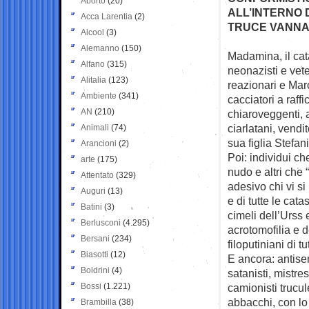
Aborto
(20)
ALL’INTERNO D
Acca Larentia
(2)
TRUCE VANNA
Alcool
(3)
Alemanno
(150)
Madamina, il cata
Alfano
(315)
neonazisti e vet
Alitalia
(123)
reazionari e Marc
Ambiente
(341)
cacciatori a raff
AN
(210)
chiaroveggenti, a
ciarlatani, vendi
Animali
(74)
sua figlia Stefan
Arancioni
(2)
Poi: individui c
arte
(175)
nudo e altri che
Attentato
(329)
adesivo chi vi si 
Auguri
(13)
e di tutte le cata
Batini
(3)
cimeli dell’Urss 
Berlusconi
(4.295)
acrotomofilia e de
Bersani
(234)
filoputiniani di 
Biasotti
(12)
E ancora: antisem
Boldrini
(4)
satanisti, mistres
Bossi
(1.221)
camionisti trucul
abbacchi, con lo
Brambilla
(38)