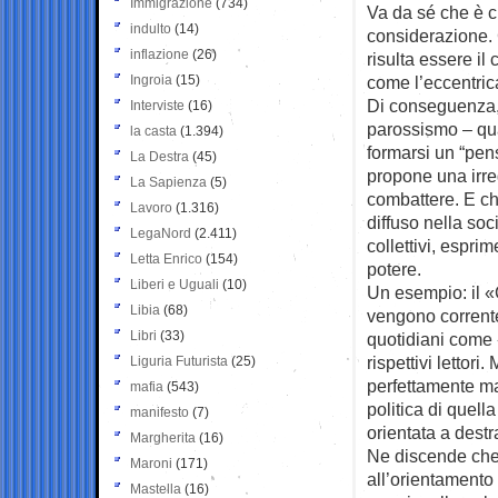
Immigrazione
(734)
Va da sé che è c
indulto
(14)
considerazione. 
inflazione
(26)
risulta essere i
Ingroia
(15)
come l’eccentric
Di conseguenza, 
Interviste
(16)
parossismo – qua
la casta
(1.394)
formarsi un “pen
La Destra
(45)
propone una irr
La Sapienza
(5)
combattere. E ch
Lavoro
(1.316)
diffuso nella soc
LegaNord
(2.411)
collettivi, espri
Letta Enrico
(154)
potere.
Liberi e Uguali
(10)
Un esempio: il 
Libia
(68)
vengono corrente
Libri
(33)
quotidiani come 
rispettivi lettori
Liguria Futurista
(25)
perfettamente ma
mafia
(543)
politica di quell
manifesto
(7)
orientata a destr
Margherita
(16)
Ne discende che
Maroni
(171)
all’orientamento 
Mastella
(16)