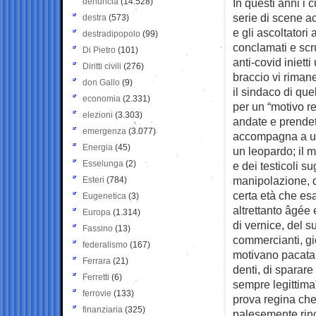
denuncia
(14.528)
In questi anni i 
serie di scene ac
destra
(573)
e gli ascoltatori
destradipopolo
(99)
conclamati e scru
Di Pietro
(101)
anti-covid iniett
Diritti civili
(276)
braccio vi riman
don Gallo
(9)
il sindaco di que
economia
(2.331)
per un “motivo re
elezioni
(3.303)
andate e prendete
emergenza
(3.077)
accompagna a un 
Energia
(45)
un leopardo; il m
Esselunga
(2)
e dei testicoli s
manipolazione, 
Esteri
(784)
certa età che esa
Eugenetica
(3)
altrettanto âgée 
Europa
(1.314)
di vernice, del s
Fassino
(13)
commercianti, gio
federalismo
(167)
motivano pacatame
Ferrara
(21)
denti, di sparare
Ferretti
(6)
sempre legittima”
ferrovie
(133)
prova regina che 
finanziaria
(325)
palesemente rinc