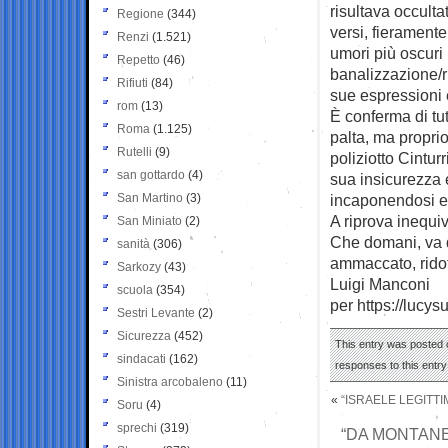
risultava occult
Regione
(344)
versi, fieramente:
Renzi
(1.521)
umori più oscuri 
Repetto
(46)
banalizzazione/ri
Rifiuti
(84)
sue espressioni e
rom
(13)
È conferma di tut
Roma
(1.125)
palta, ma proprio
Rutelli
(9)
poliziotto Cintur
san gottardo
(4)
sua insicurezza e
San Martino
(3)
incaponendosi e a
A riprova inequiv
San Miniato
(2)
Che domani, va d
sanità
(306)
ammaccato, ridot
Sarkozy
(43)
Luigi Manconi
scuola
(354)
per https://lucys
Sestri Levante
(2)
Sicurezza
(452)
This entry was posted 
sindacati
(162)
responses to this entr
Sinistra arcobaleno
(11)
«
“ISRAELE LEGITT
Soru
(4)
sprechi
(319)
“DA MONTANE