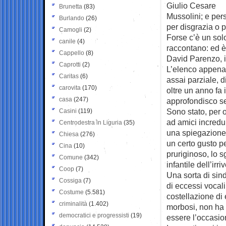
Giulio Cesare
Brunetta
(83)
Mussolini; e per
Burlando
(26)
per disgrazia o p
Camogli
(2)
Forse c’è un sol
canile
(4)
raccontano: ed 
Cappello
(8)
David Parenzo, i
Caprotti
(2)
L’elenco appena 
Caritas
(6)
assai parziale, d
carovita
(170)
oltre un anno fa
casa
(247)
approfondisco se
Sono stato, per o
Casini
(119)
ad amici incredul
Centrodestra in Liguria
(35)
una spiegazione
Chiesa
(276)
un certo gusto per
Cina
(10)
pruriginoso, lo sg
Comune
(342)
infantile dell’irr
Coop
(7)
Una sorta di sin
Cossiga
(7)
di eccessi vocali
Costume
(5.581)
costellazione di e
criminalità
(1.402)
morbosi, non ha a
democratici e progressisti
(19)
essere l’occasio