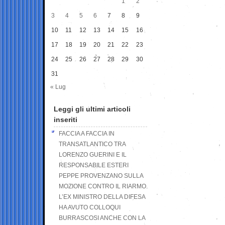
1
2
3
4
5
6
7
8
9
10
11
12
13
14
15
16
17
18
19
20
21
22
23
24
25
26
27
28
29
30
31
« Lug
Leggi gli ultimi articoli
inseriti
FACCIA A FACCIA IN
TRANSATLANTICO TRA
LORENZO GUERINI E IL
RESPONSABILE ESTERI
PEPPE PROVENZANO SULLA
MOZIONE CONTRO IL RIARMO.
L’EX MINISTRO DELLA DIFESA
HA AVUTO COLLOQUI
BURRASCOSI ANCHE CON LA