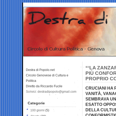
“‘LA ZANZA
Destra di Popolo.net
PIÙ CONFOR
Circolo Genovese di Cultura e
PROPRIO CO
Politica
Diretto da Riccardo Fucile
CRUCIANI HA P
Scrivici: destradipopolo@gmail.com
VANITÀ, VANA
SEMBRAVA UN
Categorie
ESATTO OPPOS
DELLA CULTUR
100 giorni
(5)
CONFORMISTI