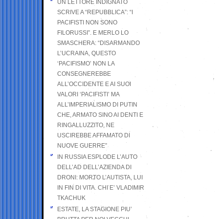
UN LETTORE INDIGNATO
SCRIVE A “REPUBBLICA”: “I
PACIFISTI NON SONO
FILORUSSI”. E MERLO LO
SMASCHERA: “DISARMANDO
L’UCRAINA, QUESTO
‘PACIFISMO’ NON LA
CONSEGNEREBBE
ALL’OCCIDENTE E AI SUOI
VALORI ‘PACIFISTI’ MA
ALL’IMPERIALISMO DI PUTIN
CHE, ARMATO SINO AI DENTI E
RINGALLUZZITO, NE
USCIREBBE AFFAMATO DI
NUOVE GUERRE”
IN RUSSIA ESPLODE L’AUTO
DELL’AD DELL’AZIENDA DI
DRONI: MORTO L’AUTISTA, LUI
IN FIN DI VITA. CHI E’ VLADIMIR
TKACHUK
ESTATE, LA STAGIONE PIU’