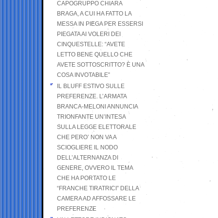
CAPOGRUPPO CHIARA
BRAGA, A CUI HA FATTO LA
MESSA IN PIEGA PER ESSERSI
PIEGATA AI VOLERI DEI
CINQUESTELLE: “AVETE
LETTO BENE QUELLO CHE
AVETE SOTTOSCRITTO? È UNA
COSA INVOTABILE”
IL BLUFF ESTIVO SULLE
PREFERENZE. L’ARMATA
BRANCA-MELONI ANNUNCIA
TRIONFANTE UN’INTESA
SULLA LEGGE ELETTORALE
CHE PERO’ NON VA A
SCIOGLIERE IL NODO
DELL’ALTERNANZA DI
GENERE, OVVERO IL TEMA
CHE HA PORTATO LE
“FRANCHE TIRATRICI” DELLA
CAMERA AD AFFOSSARE LE
PREFERENZE