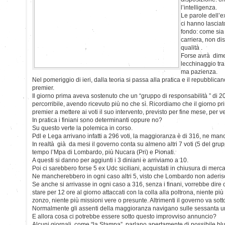
l’intelligenza.
Le parole dell’e
ci hanno lascia
fondo: come sia a
carriera, non d
qualità .
Forse avrà dimen
lecchinaggio tra
ma pazienza.
Nel pomeriggio di ieri, dalla teoria si passa alla pratica e il repubblic
premier.
Il giorno prima aveva sostenuto che un “gruppo di responsabilità ” di 2
percorribile, avendo ricevuto più no che sì. Ricordiamo che il giorno pri
premier a mettere ai voti il suo intervento, previsto per fine mese, per ve
In pratica i finiani sono determinanti oppure no?
Su questo verte la polemica in corso.
Pdl e Lega arrivano infatti a 296 voti, la maggioranza è di 316, ne man
In realtà già da mesi il governo conta su almeno altri 7 voti (5 del grup
tempo l’Mpa di Lombardo, più Nucara (Pri) e Pionati.
A questi si danno per aggiunti i 3 diniani e arriviamo a 10.
Poi ci sarebbero forse 5 ex Udc siciliani, acquistati in chiusura di merca
Ne mancherebbero in ogni caso altri 5, visto che Lombardo non aderisce
Se anche si arrivasse in ogni caso a 316, senza i finani, vorrebbe dire 
stare per 12 ore al giorno attaccati con la colla alla poltrona, niente più 
zonzo, niente più missioni vere o presunte. Altrimenti il governo va sott
Normalmente gli assenti della maggioranza navigano sulle sessanta unit
E allora cosa ci potrebbe essere sotto questo improvviso annuncio?
Alcuni giornali, come “la Stampa”, parlano apertamente di possibile bluf