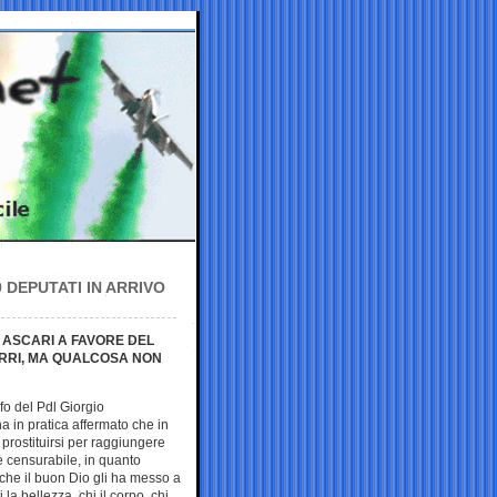
0 DEPUTATI IN ARRIVO
 ASCARI A FAVORE DEL
SURRI, MA QUALCOSA NON
sofo del Pdl Giorgio
 in pratica affermato che in
di prostituirsi per raggiungere
 censurabile, in quanto
che il buon Dio gli ha messo a
 la bellezza, chi il corpo, chi