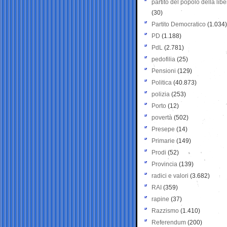
partito del popolo della libe
(30)
Partito Democratico
(1.034)
PD
(1.188)
PdL
(2.781)
pedofilia
(25)
Pensioni
(129)
Politica
(40.873)
polizia
(253)
Porto
(12)
povertà
(502)
Presepe
(14)
Primarie
(149)
Prodi
(52)
Provincia
(139)
radici e valori
(3.682)
RAI
(359)
rapine
(37)
Razzismo
(1.410)
Referendum
(200)