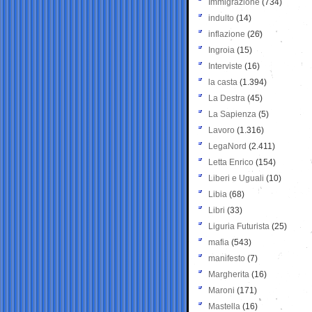
Immigrazione
(734)
indulto
(14)
inflazione
(26)
Ingroia
(15)
Interviste
(16)
la casta
(1.394)
La Destra
(45)
La Sapienza
(5)
Lavoro
(1.316)
LegaNord
(2.411)
Letta Enrico
(154)
Liberi e Uguali
(10)
Libia
(68)
Libri
(33)
Liguria Futurista
(25)
mafia
(543)
manifesto
(7)
Margherita
(16)
Maroni
(171)
Mastella
(16)