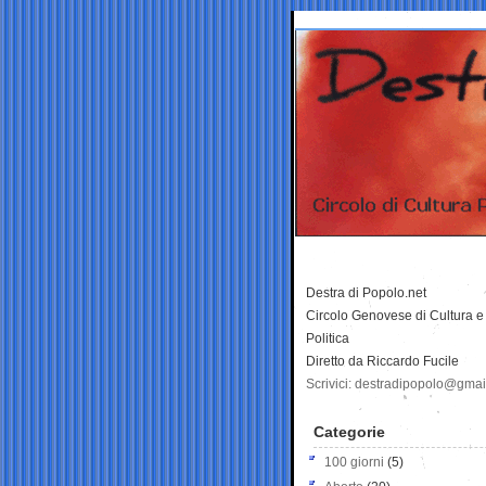
Destra di Popolo.net
Circolo Genovese di Cultura e
Politica
Diretto da Riccardo Fucile
Scrivici: destradipopolo@gma
Categorie
100 giorni
(5)