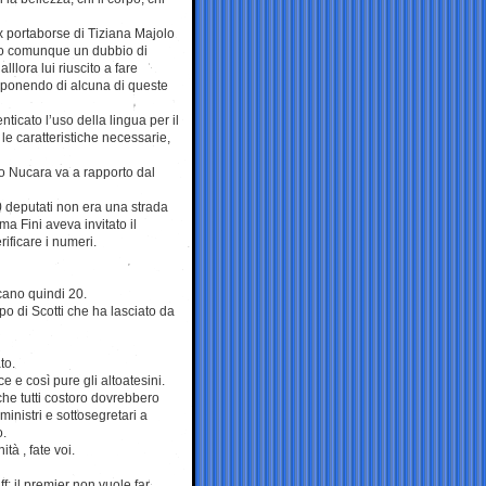
x portaborse di Tiziana Majolo
to comunque un dubbio di
lllora lui riuscito a fare
isponendo di alcuna di queste
ticato l’uso della lingua per il
 le caratteristiche necessarie,
ano Nucara va a rapporto dal
0 deputati non era una strada
ma Fini aveva invitato il
rificare i numeri.
cano quindi 20.
po di Scotti che ha lasciato da
to.
 e così pure gli altoatesini.
che tutti costoro dovrebbero
ministri e sottosegretari a
o.
à , fate voi.
f: il premier non vuole far