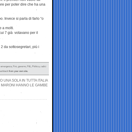
bre per poter dire che ha una
 Invece si parla di farlo “o
 a molti.
 cui 7 già votavano per il
2 da sottosegretari, più i
,
emergenza
,
Fini
,
governo
,
PdL
,
Politica
,
radici
rackback
from your own site.
UNA SOLA IN TUTTA ITALIA
I E MARONI HANNO LE GAMBE