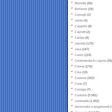
Brunetta
(83)
Burlando
(26)
Camogli
(2)
canile
(4)
Cappello
(8)
Caprotti
(2)
Caritas
(6)
carovita
(170)
casa
(247)
Casini
(119)
Centrodestra in Liguria
(35
Chiesa
(276)
Cina
(10)
Comune
(342)
Coop
(7)
Cossiga
(7)
Costume
(5.581)
criminalità
(1.402)
democratici e progressisti
(