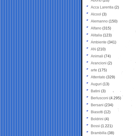
Aborto
(20)
Acca Larentia
(2)
Alcool
(3)
Alemanno
(150)
Alfano
(315)
Alitalia
(123)
Ambiente
(341)
AN
(210)
Animali
(74)
Arancioni
(2)
arte
(175)
Attentato
(329)
Auguri
(13)
Batini
(3)
Berlusconi
(4.295)
Bersani
(234)
Biasotti
(12)
Boldrini
(4)
Bossi
(1.221)
Brambilla
(38)