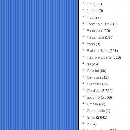
Fini
(821)
fioriere
(5)
Fitto
(27)
Fontana di Trevi
(1)
Formigoni
(90)
Forza Italia
(596)
frana
(9)
Fratelli d'Italia
(291)
Futuro e Libertà
(510)
g8
(25)
Gelmini
(68)
Genova
(542)
Giannino
(10)
Giustizia
(5.784)
governo
(5.799)
Grasso
(22)
Green Italia
(1)
Grillo
(2.941)
Idv
(4)