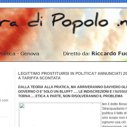
LEGITTIMO PROSTITUIRSI IN POLITICA? ANNUNCIATI 2
A TARIFFA SCONTATA
DALLA TEORIA ALLA PRATICA, MA ARRIVERANNO DAVVERO GLI
GOVERNO O E’ SOLO UN BLUFF? …. LE INDISCREZIONI E I SUS
TORNA…. ETICA A PARTE, NON RISOLVERANNO IL PROBLEMA
il.com
Ieri il dotto filo
Stracquadanio ha
politica il fatto 
uno scopo non è
ognuno usa ciò 
disposizione: chi