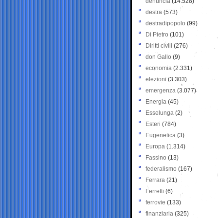
denuncia
(14.528)
destra
(573)
destradipopolo
(99)
Di Pietro
(101)
Diritti civili
(276)
don Gallo
(9)
economia
(2.331)
elezioni
(3.303)
emergenza
(3.077)
Energia
(45)
Esselunga
(2)
Esteri
(784)
Eugenetica
(3)
Europa
(1.314)
Fassino
(13)
federalismo
(167)
Ferrara
(21)
Ferretti
(6)
ferrovie
(133)
finanziaria
(325)