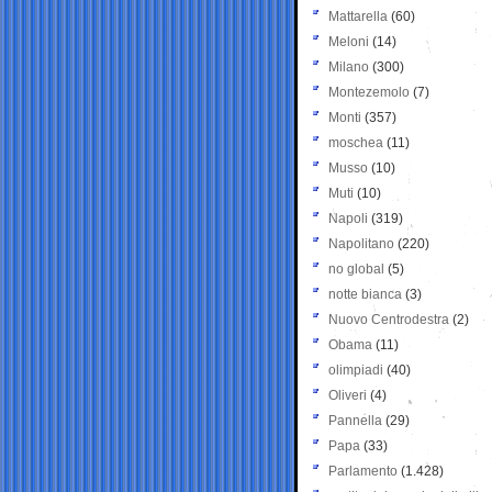
Mattarella
(60)
Meloni
(14)
Milano
(300)
Montezemolo
(7)
Monti
(357)
moschea
(11)
Musso
(10)
Muti
(10)
Napoli
(319)
Napolitano
(220)
no global
(5)
notte bianca
(3)
Nuovo Centrodestra
(2)
Obama
(11)
olimpiadi
(40)
Oliveri
(4)
Pannella
(29)
Papa
(33)
Parlamento
(1.428)