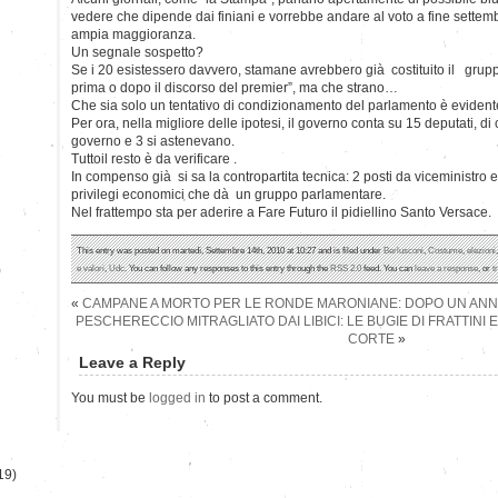
vedere che dipende dai finiani e vorrebbe andare al voto a fine settem
ampia maggioranza.
Un segnale sospetto?
Se i 20 esistessero davvero, stamane avrebbero già costituito il gruppo.
prima o dopo il discorso del premier”, ma che strano…
Che sia solo un tentativo di condizionamento del parlamento è evidente
Per ora, nella migliore delle ipotesi, il governo conta su 15 deputati, di
governo e 3 si astenevano.
Tuttoil resto è da verificare .
In compenso già si sa la contropartita tecnica: 2 posti da viceministro e 
privilegi economici che dà un gruppo parlamentare.
Nel frattempo sta per aderire a Fare Futuro il pidiellino Santo Versace.
This entry was posted on martedì, Settembre 14th, 2010 at 10:27 and is filed under
Berlusconi
,
Costume
,
elezioni
)
e valori
,
Udc
. You can follow any responses to this entry through the
RSS 2.0
feed. You can
leave a response
, or
t
«
CAMPANE A MORTO PER LE RONDE MARONIANE: DOPO UN ANNO 
PESCHERECCIO MITRAGLIATO DAI LIBICI: LE BUGIE DI FRATTIN
CORTE
»
Leave a Reply
You must be
logged in
to post a comment.
19)