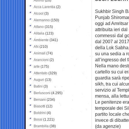
Aborto
(20)
Acca Larentia
(2)
Sukhbir Singh Ba
Alcool
(3)
Punjab
Shiroman
Alemanno
(150)
oggi ad Amritsar 
Alfano
(315)
attribuita ieri da
Alitalia
(123)
commessi dal gov
Ambiente
(341)
dal 2007 al 201
AN
(210)
della Lok Sabha,
su una sedia a r
Animali
(74)
all’ingresso del
Arancioni
(2)
Nella mano destr
arte
(175)
cartello su cui e
Attentato
(329)
guardia sarà ripe
Auguri
(13)
sikh, tra cui alcu
Batini
(3)
servizio al Tempio
Berlusconi
(4.295)
mensa, alla lettu
Bersani
(234)
Le penitenze eran
Biasotti
(12)
temporale dei Sik
Boldrini
(4)
partito locale ch
Bossi
(1.221)
invece di dibatte
(da agenzie)
Brambilla
(38)