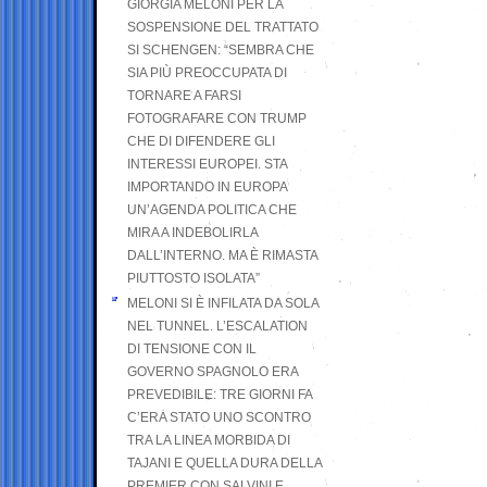
GIORGIA MELONI PER LA
SOSPENSIONE DEL TRATTATO
SI SCHENGEN: “SEMBRA CHE
SIA PIÙ PREOCCUPATA DI
TORNARE A FARSI
FOTOGRAFARE CON TRUMP
CHE DI DIFENDERE GLI
INTERESSI EUROPEI. STA
IMPORTANDO IN EUROPA
UN’AGENDA POLITICA CHE
MIRA A INDEBOLIRLA
DALL’INTERNO. MA È RIMASTA
PIUTTOSTO ISOLATA”
MELONI SI È INFILATA DA SOLA
NEL TUNNEL. L’ESCALATION
DI TENSIONE CON IL
GOVERNO SPAGNOLO ERA
PREVEDIBILE: TRE GIORNI FA
C’ERA STATO UNO SCONTRO
TRA LA LINEA MORBIDA DI
TAJANI E QUELLA DURA DELLA
PREMIER CON SALVINI E