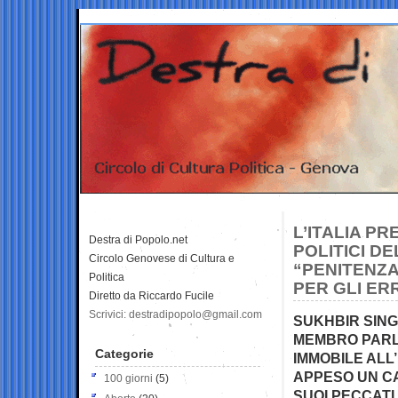
L’ITALIA PR
Destra di Popolo.net
POLITICI D
Circolo Genovese di Cultura e
“PENITENZA
Politica
PER GLI E
Diretto da Riccardo Fucile
Scrivici: destradipopolo@gmail.com
SUKHBIR SING
MEMBRO PARL
Categorie
IMMOBILE ALL
APPESO UN CA
100 giorni
(5)
SUOI PECCATI