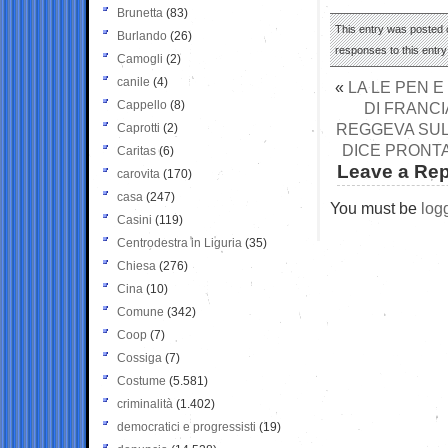
Brunetta
(83)
This entry was posted 
Burlando
(26)
responses to this entr
Camogli
(2)
canile
(4)
«
LA LE PEN 
Cappello
(8)
DI FRANCI
REGGEVA SUL
Caprotti
(2)
DICE PRONTA
Caritas
(6)
Leave a Rep
carovita
(170)
casa
(247)
You must be
log
Casini
(119)
Centrodestra in Liguria
(35)
Chiesa
(276)
Cina
(10)
Comune
(342)
Coop
(7)
Cossiga
(7)
Costume
(5.581)
criminalità
(1.402)
democratici e progressisti
(19)