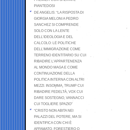
PIANTEDOSI
DE ANGELIS: “LA RISPOSTA DI
GIORGIA MELONI A PEDRO
SANCHEZ SI COMPRENDE
SOLO CON LA LENTE
DELL’IDEOLOGIA E DEL
CALCOLO: LE POLITICHE
DELL’IMMIGRAZIONE COME
TERRENO IDENTITARIO SU CUI
RIBADIRE L’APPARTENENZA
AL MONDO MAGA E COME
CONTINUAZIONE DELLA
POLITICA INTERNA CON ALTRI
MEZZI. INSOMMA, TRUMP CUI
RIBADIRE FEDELTÀ, VOX CUI
DARE SOSTEGNO, VANNACCI
CUI TOGLIERE SPAZIO”
“CRISTO NON ABITA NEI
PALAZZI DEL POTERE, MA SI
IDENTIFICA CON CHI È
AFFAMATO, FORESTIERO O