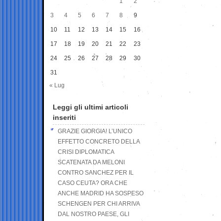
1
2
3
4
5
6
7
8
9
10
11
12
13
14
15
16
17
18
19
20
21
22
23
24
25
26
27
28
29
30
31
« Lug
Leggi gli ultimi articoli
inseriti
GRAZIE GIORGIA! L’UNICO
EFFETTO CONCRETO DELLA
CRISI DIPLOMATICA
SCATENATA DA MELONI
CONTRO SANCHEZ PER IL
CASO CEUTA? ORA CHE
ANCHE MADRID HA SOSPESO
SCHENGEN PER CHI ARRIVA
DAL NOSTRO PAESE, GLI