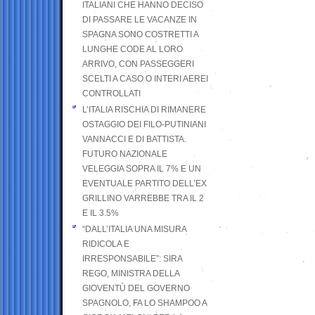
ITALIANI CHE HANNO DECISO
DI PASSARE LE VACANZE IN
SPAGNA SONO COSTRETTI A
LUNGHE CODE AL LORO
ARRIVO, CON PASSEGGERI
SCELTI A CASO O INTERI AEREI
CONTROLLATI
L’ITALIA RISCHIA DI RIMANERE
OSTAGGIO DEI FILO-PUTINIANI
VANNACCI E DI BATTISTA.
FUTURO NAZIONALE
VELEGGIA SOPRA IL 7% E UN
EVENTUALE PARTITO DELL’EX
GRILLINO VARREBBE TRA IL 2
E IL 3.5%
“DALL’ITALIA UNA MISURA
RIDICOLA E
IRRESPONSABILE”: SIRA
REGO, MINISTRA DELLA
GIOVENTÙ DEL GOVERNO
SPAGNOLO, FA LO SHAMPOO A