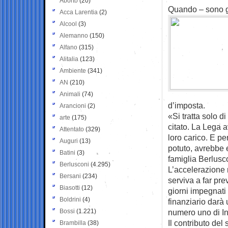
Aborto
(20)
Quando – sono gi
Acca Larentia
(2)
Alcool
(3)
Alemanno
(150)
Alfano
(315)
Alitalia
(123)
Ambiente
(341)
AN
(210)
Animali
(74)
d’imposta.
Arancioni
(2)
«Si tratta solo 
arte
(175)
citato. La Lega a
Attentato
(329)
loro carico. E p
Auguri
(13)
potuto, avrebbe e
Batini
(3)
famiglia Berlusc
Berlusconi
(4.295)
L’accelerazione m
Bersani
(234)
serviva a far pre
Biasotti
(12)
giorni impegnati 
Boldrini
(4)
finanziario darà
Bossi
(1.221)
numero uno di I
Il contributo del
Brambilla
(38)