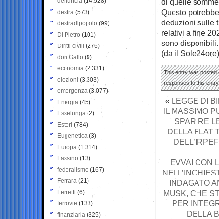
denuncia
(14.528)
di quelle somme
Questo potrebbe 
destra
(573)
deduzioni sulle t
destradipopolo
(99)
relativi a fine 2
Di Pietro
(101)
sono disponibili.
Diritti civili
(276)
(da il Sole24ore)
don Gallo
(9)
economia
(2.331)
This entry was posted o
elezioni
(3.303)
responses to this entr
emergenza
(3.077)
«
LEGGE DI B
Energia
(45)
IL MASSIMO P
Esselunga
(2)
SPARIRE L
Esteri
(784)
DELLA FLAT 
Eugenetica
(3)
DELL’IRPEF
Europa
(1.314)
Fassino
(13)
EVVAI CON 
federalismo
(167)
NELL’INCHIES
Ferrara
(21)
INDAGATO A
Ferretti
(6)
MUSK, CHE ST
PER INTEGR
ferrovie
(133)
DELLA 
finanziaria
(325)