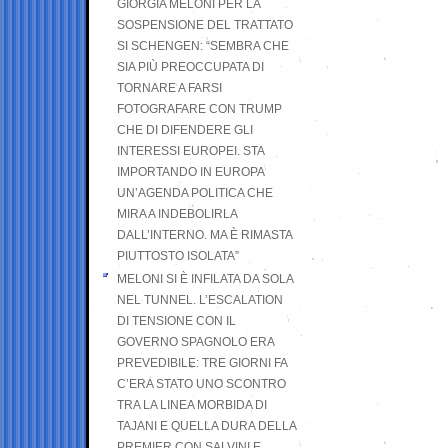
GIORGIA MELONI PER LA
SOSPENSIONE DEL TRATTATO
SI SCHENGEN: “SEMBRA CHE
SIA PIÙ PREOCCUPATA DI
TORNARE A FARSI
FOTOGRAFARE CON TRUMP
CHE DI DIFENDERE GLI
INTERESSI EUROPEI. STA
IMPORTANDO IN EUROPA
UN’AGENDA POLITICA CHE
MIRA A INDEBOLIRLA
DALL’INTERNO. MA È RIMASTA
PIUTTOSTO ISOLATA”
MELONI SI È INFILATA DA SOLA
NEL TUNNEL. L’ESCALATION
DI TENSIONE CON IL
GOVERNO SPAGNOLO ERA
PREVEDIBILE: TRE GIORNI FA
C’ERA STATO UNO SCONTRO
TRA LA LINEA MORBIDA DI
TAJANI E QUELLA DURA DELLA
PREMIER CON SALVINI E