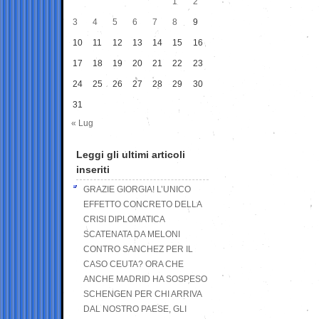
1
2
3
4
5
6
7
8
9
10
11
12
13
14
15
16
17
18
19
20
21
22
23
24
25
26
27
28
29
30
31
« Lug
Leggi gli ultimi articoli
inseriti
GRAZIE GIORGIA! L’UNICO
EFFETTO CONCRETO DELLA
CRISI DIPLOMATICA
SCATENATA DA MELONI
CONTRO SANCHEZ PER IL
CASO CEUTA? ORA CHE
ANCHE MADRID HA SOSPESO
SCHENGEN PER CHI ARRIVA
DAL NOSTRO PAESE, GLI