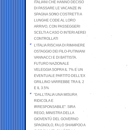
ITALIANI CHE HANNO DECISO
DI PASSARE LE VACANZE IN
SPAGNA SONO COSTRETTI A
LUNGHE CODE AL LORO
ARRIVO, CON PASSEGGERI
SCELTI A CASO O INTERI AEREI
CONTROLLATI
L’ITALIA RISCHIA DI RIMANERE
OSTAGGIO DEI FILO-PUTINIANI
VANNACCI E DI BATTISTA.
FUTURO NAZIONALE
VELEGGIA SOPRA IL 7% E UN
EVENTUALE PARTITO DELL’EX
GRILLINO VARREBBE TRA IL 2
E IL 3.5%
“DALL’ITALIA UNA MISURA
RIDICOLA E
IRRESPONSABILE”: SIRA
REGO, MINISTRA DELLA
GIOVENTÙ DEL GOVERNO
SPAGNOLO, FA LO SHAMPOO A