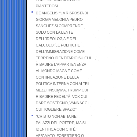
PIANTEDOSI
DE ANGELIS: “LA RISPOSTA DI
GIORGIA MELONI A PEDRO
SANCHEZ SI COMPRENDE
SOLO CON LA LENTE
DELL’IDEOLOGIA E DEL
CALCOLO: LE POLITICHE
DELL’IMMIGRAZIONE COME
TERRENO IDENTITARIO SU CUI
RIBADIRE L’APPARTENENZA
AL MONDO MAGA E COME
CONTINUAZIONE DELLA
POLITICA INTERNA CON ALTRI
MEZZI. INSOMMA, TRUMP CUI
RIBADIRE FEDELTÀ, VOX CUI
DARE SOSTEGNO, VANNACCI
CUI TOGLIERE SPAZIO”
“CRISTO NON ABITA NEI
PALAZZI DEL POTERE, MA SI
IDENTIFICA CON CHI È
AFFAMATO, FORESTIERO O