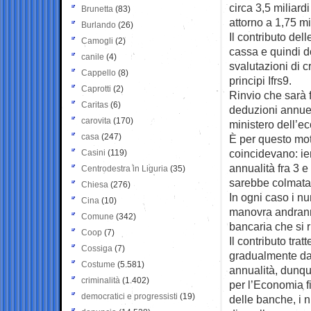
circa 3,5 miliard
Brunetta
(83)
attorno a 1,75 mi
Burlando
(26)
Il contributo del
Camogli
(2)
cassa e quindi d
canile
(4)
svalutazioni di c
Cappello
(8)
principi Ifrs9.
Caprotti
(2)
Rinvio che sarà f
Caritas
(6)
deduzioni annue 
carovita
(170)
ministero dell’e
casa
(247)
È per questo mot
coincidevano: ier
Casini
(119)
annualità fra 3 e
Centrodestra in Liguria
(35)
sarebbe colmata c
Chiesa
(276)
In ogni caso i nu
Cina
(10)
manovra andranno
Comune
(342)
bancaria che si r
Coop
(7)
Il contributo tra
Cossiga
(7)
gradualmente dal
Costume
(5.581)
annualità, dunque
criminalità
(1.402)
per l’Economia fi
democratici e progressisti
(19)
delle banche, i