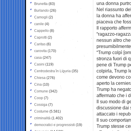
una donna purtro
Brunetta
(83)
Nel riassunto del
Burlando
(26)
la donna ha affer
Camogli
(2)
piaceva che foss
canile
(4)
Il rapporto affe
Cappello
(8)
“ragazzo-ragazza”
Caprotti
(2)
nessun altro ch
Caritas
(6)
presumibilmente 
carovita
(170)
“Trump colpì [omi
casa
(247)
stronza fuori di q
pene di Trump pe
Casini
(119)
colpirla, Trump l
Centrodestra in Liguria
(35)
come devono comp
Chiesa
(276)
aperto la cernier
Cina
(10)
Trump ha negato 
Comune
(342)
affermato che i 
Coop
(7)
Il suo modo di g
Cossiga
(7)
discussione dai s
Costume
(5.581)
attaccato i repu
criminalità
(1.402)
Il suo comportam
democratici e progressisti
(19)
Trump stesse cer