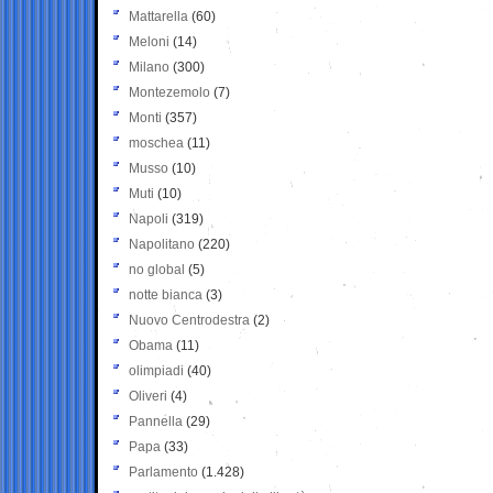
Mattarella
(60)
Meloni
(14)
Milano
(300)
Montezemolo
(7)
Monti
(357)
moschea
(11)
Musso
(10)
Muti
(10)
Napoli
(319)
Napolitano
(220)
no global
(5)
notte bianca
(3)
Nuovo Centrodestra
(2)
Obama
(11)
olimpiadi
(40)
Oliveri
(4)
Pannella
(29)
Papa
(33)
Parlamento
(1.428)