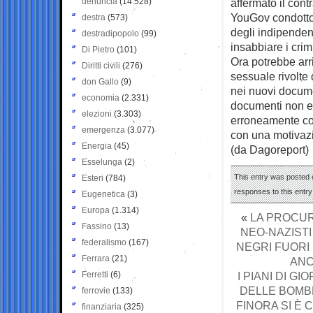
denuncia
(14.528)
affermato il cont
YouGov condotto 
destra
(573)
degli indipenden
destradipopolo
(99)
insabbiare i crim
Di Pietro
(101)
Ora potrebbe arr
Diritti civili
(276)
sessuale rivolte
don Gallo
(9)
nei nuovi documen
economia
(2.331)
documenti non er
elezioni
(3.303)
erroneamente con
emergenza
(3.077)
con una motivazi
Energia
(45)
(da Dagoreport)
Esselunga
(2)
This entry was posted 
Esteri
(784)
responses to this entr
Eugenetica
(3)
Europa
(1.314)
«
LA PROCUR
Fassino
(13)
NEO-NAZISTI
federalismo
(167)
NEGRI FUORI
Ferrara
(21)
ANC
Ferretti
(6)
I PIANI DI G
DELLE BOMBE
ferrovie
(133)
FINORA SI È
finanziaria
(325)