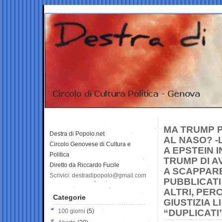
MA TRUMP 
Destra di Popolo.net
AL NASO? -
Circolo Genovese di Cultura e
A EPSTEIN 
Politica
TRUMP DI A
Diretto da Riccardo Fucile
A SCAPPARE
Scrivici: destradipopolo@gmail.com
PUBBLICATI
ALTRI, PER
Categorie
GIUSTIZIA 
100 giorni
(5)
“DUPLICATI