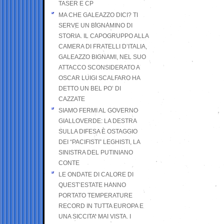
TASER E CP
MA CHE GALEAZZO DICI? TI
SERVE UN BIGNAMINO DI
STORIA. IL CAPOGRUPPO ALLA
CAMERA DI FRATELLI D’ITALIA,
GALEAZZO BIGNAMI, NEL SUO
ATTACCO SCONSIDERATO A
OSCAR LUIGI SCALFARO HA
DETTO UN BEL PO’ DI
CAZZATE
SIAMO FERMI AL GOVERNO
GIALLOVERDE: LA DESTRA
SULLA DIFESA È OSTAGGIO
DEI “PACIFISTI” LEGHISTI, LA
SINISTRA DEL PUTINIANO
CONTE
LE ONDATE DI CALORE DI
QUEST’ESTATE HANNO
PORTATO TEMPERATURE
RECORD IN TUTTA EUROPA E
UNA SICCITA’ MAI VISTA. I