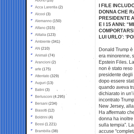
Aborto
(20)
I FILE INCLUD
Acca Larentia
(2)
DONNA CHE R
Alcool
(3)
PRESIDENTE A
Alemanno
(150)
E I 15 ANNI: 
Alfano
(315)
COMPORTARSI 
Alitalia
(123)
LUI URLO’: ‘P
Ambiente
(341)
AN
(210)
Donald Trump è 
era
minorenne, s
Animali
(74)
Epstein Files. La
Arancioni
(2)
non è stato reso 
arte
(175)
presidente degli
Attentato
(329)
dopo essere stat
Auguri
(13)
quando aveva tra
Batini
(3)
dichiarato in un’
Berlusconi
(4.295)
incontrato Trump
Bersani
(234)
New Jersey, alla
Biasotti
(12)
Ha affermato che
Boldrini
(4)
donna ha inoltre 
Bossi
(1.221)
sulla tempia”. L
accuse “completa
Brambilla
(38)