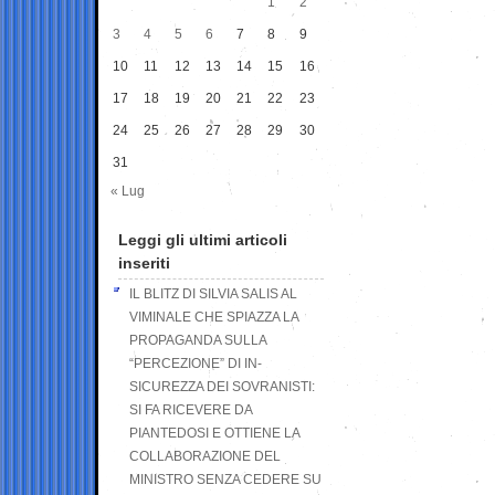
1
2
3
4
5
6
7
8
9
10
11
12
13
14
15
16
17
18
19
20
21
22
23
24
25
26
27
28
29
30
31
« Lug
Leggi gli ultimi articoli
inseriti
IL BLITZ DI SILVIA SALIS AL
VIMINALE CHE SPIAZZA LA
PROPAGANDA SULLA
“PERCEZIONE” DI IN-
SICUREZZA DEI SOVRANISTI:
SI FA RICEVERE DA
PIANTEDOSI E OTTIENE LA
COLLABORAZIONE DEL
MINISTRO SENZA CEDERE SU