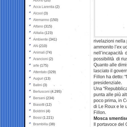
Aborto
(20)
Acca Larentia
(2)
Alcool
(3)
Alemanno
(150)
Alfano
(315)
Alitalia
(123)
Ambiente
(341)
rivelazioni nella
AN
(210)
ammonito l’ex uo
nell’incapacità 
Animali
(74)
possibilità di ri
Arancioni
(2)
Quanto alle dimi
arte
(175)
lasciato il gover
Attentato
(329)
Fillon ha detto: 
Auguri
(13)
presidenziale.
Batini
(3)
Una “Repubblica 
Berlusconi
(4.295)
punta alle più a
Bersani
(234)
poco prima, in C
Biasotti
(12)
di Le Roux e le 
Boldrini
(4)
Fillon.
Bossi
(1.221)
Mosca smentisc
Il portavoce del
Brambilla
(38)