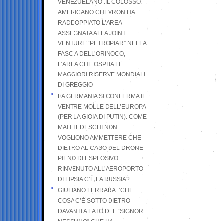
VENEZUELANO .IL COLOSSO
AMERICANO CHEVRON HA
RADDOPPIATO L’AREA
ASSEGNATA ALLA JOINT
VENTURE “PETROPIAR” NELLA
FASCIA DELL’ORINOCO,
L’AREA CHE OSPITA LE
MAGGIORI RISERVE MONDIALI
DI GREGGIO
LA GERMANIA SI CONFERMA IL
VENTRE MOLLE DELL’EUROPA
(PER LA GIOIA DI PUTIN). COME
MAI I TEDESCHI NON
VOGLIONO AMMETTERE CHE
DIETRO AL CASO DEL DRONE
PIENO DI ESPLOSIVO
RINVENUTO ALL’AEROPORTO
DI LIPSIA C’È LA RUSSIA?
GIULIANO FERRARA: ’CHE
COSA C’È SOTTO DIETRO
DAVANTI A LATO DEL “SIGNOR