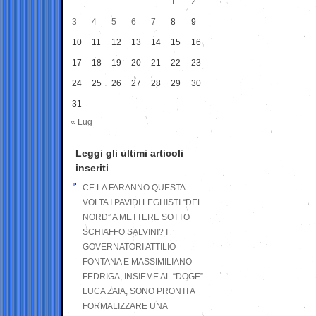
1
2
3
4
5
6
7
8
9
10
11
12
13
14
15
16
17
18
19
20
21
22
23
24
25
26
27
28
29
30
31
« Lug
Leggi gli ultimi articoli
inseriti
CE LA FARANNO QUESTA
VOLTA I PAVIDI LEGHISTI “DEL
NORD” A METTERE SOTTO
SCHIAFFO SALVINI? I
GOVERNATORI ATTILIO
FONTANA E MASSIMILIANO
FEDRIGA, INSIEME AL “DOGE”
LUCA ZAIA, SONO PRONTI A
FORMALIZZARE UNA