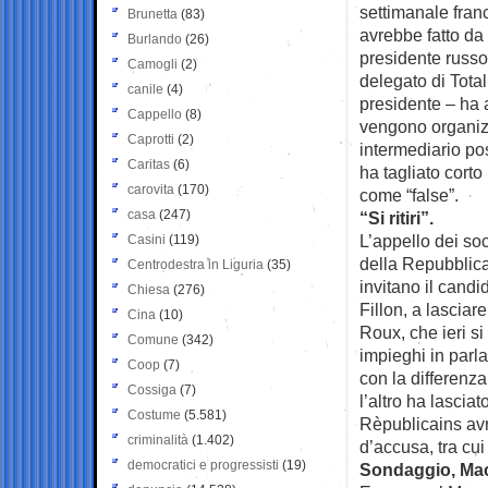
settimanale fra
Brunetta
(83)
avrebbe fatto da 
Burlando
(26)
presidente russo
Camogli
(2)
delegato di Total
canile
(4)
presidente – ha 
Cappello
(8)
vengono organizz
Caprotti
(2)
intermediario po
Caritas
(6)
ha tagliato cort
carovita
(170)
come “false”.
casa
(247)
“Si ritiri”.
L’appello dei soci
Casini
(119)
della Repubblica 
Centrodestra in Liguria
(35)
invitano il cand
Chiesa
(276)
Fillon, a lascia
Cina
(10)
Roux, che ieri si
Comune
(342)
impieghi in parla
Coop
(7)
con la differenz
Cossiga
(7)
l’altro ha lascia
Costume
(5.581)
Rèpublicains avr
criminalità
(1.402)
d’accusa, tra cui
democratici e progressisti
(19)
Sondaggio, Mac