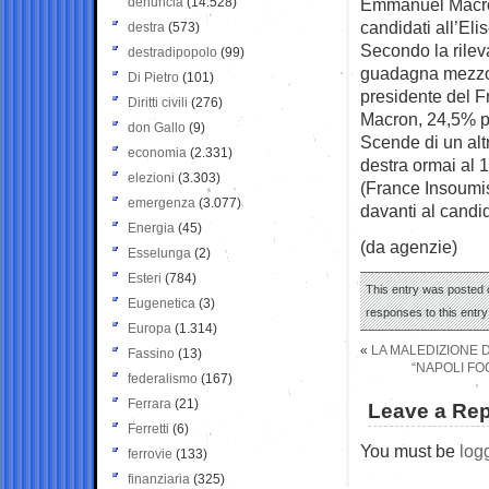
denuncia
(14.528)
Emmanuel Macron 
candidati all’Eli
destra
(573)
Secondo la rilev
destradipopolo
(99)
guadagna mezzo p
Di Pietro
(101)
presidente del F
Diritti civili
(276)
Macron, 24,5% p
don Gallo
(9)
Scende di un alt
economia
(2.331)
destra ormai al 
elezioni
(3.303)
(France Insoumise
emergenza
(3.077)
davanti al candi
Energia
(45)
(da agenzie)
Esselunga
(2)
Esteri
(784)
This entry was posted 
Eugenetica
(3)
responses to this entr
Europa
(1.314)
«
LA MALEDIZIONE D
Fassino
(13)
“NAPOLI FO
federalismo
(167)
Ferrara
(21)
Leave a Rep
Ferretti
(6)
You must be
log
ferrovie
(133)
finanziaria
(325)