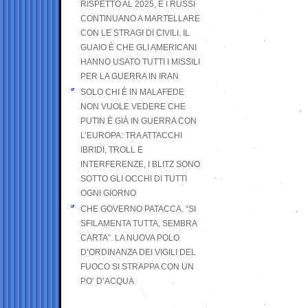
RISPETTO AL 2025, E I RUSSI
CONTINUANO A MARTELLARE
CON LE STRAGI DI CIVILI. IL
GUAIO È CHE GLI AMERICANI
HANNO USATO TUTTI I MISSILI
PER LA GUERRA IN IRAN
SOLO CHI È IN MALAFEDE
NON VUOLE VEDERE CHE
PUTIN È GIÀ IN GUERRA CON
L’EUROPA: TRA ATTACCHI
IBRIDI, TROLL E
INTERFERENZE, I BLITZ SONO
SOTTO GLI OCCHI DI TUTTI
OGNI GIORNO
CHE GOVERNO PATACCA. “SI
SFILAMENTA TUTTA, SEMBRA
CARTA”. LA NUOVA POLO
D’ORDINANZA DEI VIGILI DEL
FUOCO SI STRAPPA CON UN
PO’ D’ACQUA