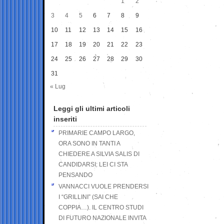
1
2
3
4
5
6
7
8
9
10
11
12
13
14
15
16
17
18
19
20
21
22
23
24
25
26
27
28
29
30
31
« Lug
Leggi gli ultimi articoli
inseriti
PRIMARIE CAMPO LARGO,
ORA SONO IN TANTI A
CHIEDERE A SILVIA SALIS DI
CANDIDARSI: LEI CI STA
PENSANDO
VANNACCI VUOLE PRENDERSI
I “GRILLINI” (SAI CHE
COPPIA…). IL CENTRO STUDI
DI FUTURO NAZIONALE INVITA