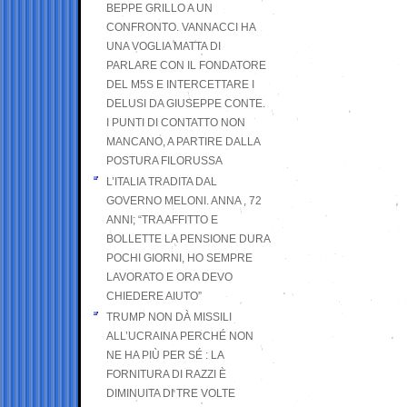
BEPPE GRILLO A UN
CONFRONTO. VANNACCI HA
UNA VOGLIA MATTA DI
PARLARE CON IL FONDATORE
DEL M5S E INTERCETTARE I
DELUSI DA GIUSEPPE CONTE.
I PUNTI DI CONTATTO NON
MANCANO, A PARTIRE DALLA
POSTURA FILORUSSA
L’ITALIA TRADITA DAL
GOVERNO MELONI. ANNA , 72
ANNI; “TRA AFFITTO E
BOLLETTE LA PENSIONE DURA
POCHI GIORNI, HO SEMPRE
LAVORATO E ORA DEVO
CHIEDERE AIUTO”
TRUMP NON DÀ MISSILI
ALL’UCRAINA PERCHÉ NON
NE HA PIÙ PER SÉ : LA
FORNITURA DI RAZZI È
DIMINUITA DI TRE VOLTE