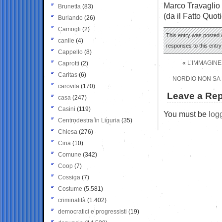
Marco Travaglio
Brunetta
(83)
(da il Fatto Quot
Burlando
(26)
Camogli
(2)
This entry was posted o
canile
(4)
responses to this entr
Cappello
(8)
«
L’IMMAGINE
Caprotti
(2)
Caritas
(6)
NORDIO NON SA 
carovita
(170)
Leave a Rep
casa
(247)
Casini
(119)
You must be
log
Centrodestra in Liguria
(35)
Chiesa
(276)
Cina
(10)
Comune
(342)
Coop
(7)
Cossiga
(7)
Costume
(5.581)
criminalità
(1.402)
democratici e progressisti
(19)