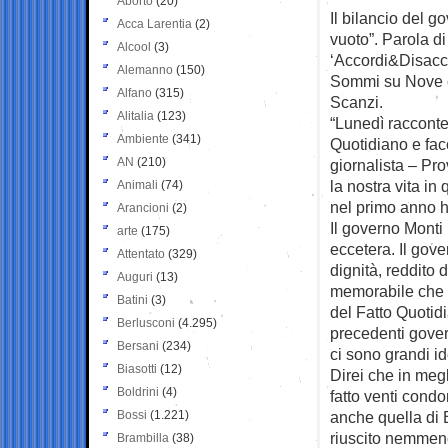
Aborto
(20)
Il bilancio del g
Acca Larentia
(2)
vuoto”. Parola d
Alcool
(3)
‘Accordi&Disaccor
Alemanno
(150)
Sommi su Nove c
Alfano
(315)
Scanzi.
Alitalia
(123)
“Lunedì racconte
Ambiente
(341)
Quotidiano e fac
AN
(210)
giornalista – Pr
la nostra vita in
Animali
(74)
nel primo anno ha
Arancioni
(2)
Il governo Monti 
arte
(175)
eccetera. Il gov
Attentato
(329)
dignità, reddito 
Auguri
(13)
memorabile che si
Batini
(3)
del Fatto Quotidi
Berlusconi
(4.295)
precedenti govern
Bersani
(234)
ci sono grandi id
Biasotti
(12)
Direi che in megl
Boldrini
(4)
fatto venti cond
Bossi
(1.221)
anche quella di 
riuscito nemmeno 
Brambilla
(38)