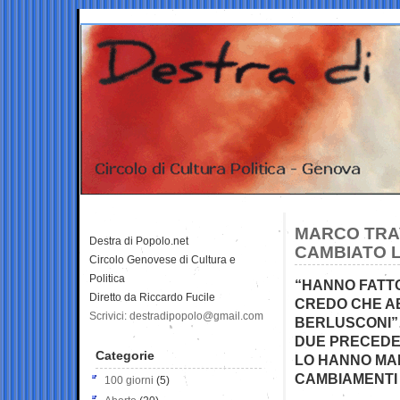
MARCO TRAV
Destra di Popolo.net
CAMBIATO L
Circolo Genovese di Cultura e
Politica
“HANNO FATTO
Diretto da Riccardo Fucile
CREDO CHE A
Scrivici: destradipopolo@gmail.com
BERLUSCONI”…
DUE PRECEDEN
Categorie
LO HANNO MAN
CAMBIAMENTI P
100 giorni
(5)