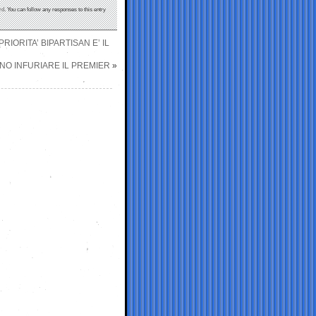
rd
. You can follow any responses to this entry
IORITA’ BIPARTISAN E’ IL
NNO INFURIARE IL PREMIER
»