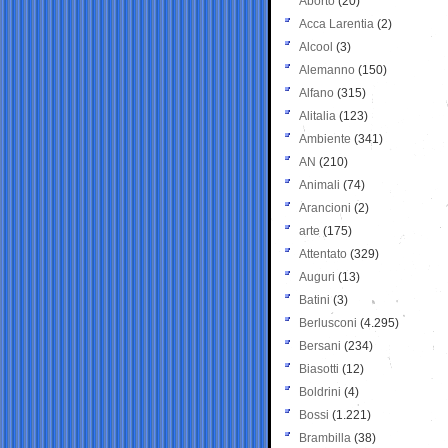
Aborto
(20)
Acca Larentia
(2)
Alcool
(3)
Alemanno
(150)
Alfano
(315)
Alitalia
(123)
Ambiente
(341)
AN
(210)
Animali
(74)
Arancioni
(2)
arte
(175)
Attentato
(329)
Auguri
(13)
Batini
(3)
Berlusconi
(4.295)
Bersani
(234)
Biasotti
(12)
Boldrini
(4)
Bossi
(1.221)
Brambilla
(38)