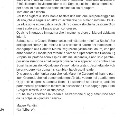
E infatti proprio la vicepresidente del Senato, sul finire della kermesse
per pochi minuti creando come minimo un filo di stupore.
Torniamo alla lettera.
Per farla siglare a Bossi non è bastata una riunione, ieri pomeriggio nel 
Milano, che è seguita ad altre chiacchierate più o meno informali tra il l
La situazione è precipitata negli ultimi giorni, visto che la gestione Gi
non è stato ancora fissato alcun congresso.
Qualche linguaccia immagina che il momento d’oro di Maroni abbia messo
interni.
Sabato sera, a Cisano Bergamasco, nel ristorante-hotel “La Sosta”, Bo
dettagli del comizio di Pontida e ha ascoltato il parere dei fedelissimi. T
capogruppo alla Camera Marco Reguzzoni (vicino alla Mauro) che po
abbandonato il locale per tornare a Varese e ripresentarsi a Pontida il 
Proprio sul pratone sono esplosi altri mal di pancia, e non solo perchè al
possibile striscione anti-Giorgetti (invece ne è apparso uno contro il c
)
Bossi ha accusato: «Qualcuno s’è montato la testa», bacchettando «ch
lavora», però «da domani si cambia» ha chiuso il leader.
Di sicuro, sia domenica sera che ieri, Maroni e Calderoli gli hanno parl
fuori Giorgetti, che ieri pomeriggio non s’è fatto vedere nel quartier gen
Oggi tutti i dirigenti saranno a Roma. Lo scontro è apertissimo, tanto c
parlamentari potrebbero mettere in discussione i due capigruppo. Prim
Giorgetti resterà o no al suo posto.
Chi ha solo certezze è la Padania: nell’edizione di oggi smentisce secca
dà la colpa ai «giornali nemici».
Matteo Pandini
19)
(da
“Libero
“)