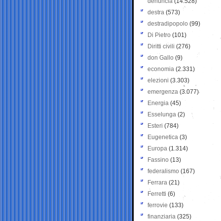
denuncia
(14.528)
destra
(573)
destradipopolo
(99)
Di Pietro
(101)
Diritti civili
(276)
don Gallo
(9)
economia
(2.331)
elezioni
(3.303)
emergenza
(3.077)
Energia
(45)
Esselunga
(2)
Esteri
(784)
Eugenetica
(3)
Europa
(1.314)
Fassino
(13)
federalismo
(167)
Ferrara
(21)
Ferretti
(6)
ferrovie
(133)
finanziaria
(325)