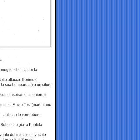
ga.
 moglie, che tifa per la
otto attacco. Il primo è
 la sua Lombardia!) è un siluro
, come aspirante timoniere in
mini di Flavio Tosi (maroniano
ilitanti che lo vorrebbero
a Bobo, che già a Pontida
vento del ministro, invocato
rlare solo il Senatur.