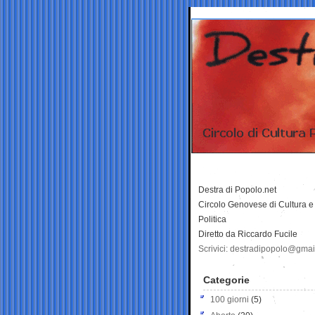
Destra di Popolo.net
Circolo Genovese di Cultura e
Politica
Diretto da Riccardo Fucile
Scrivici: destradipopolo@gma
Categorie
100 giorni
(5)