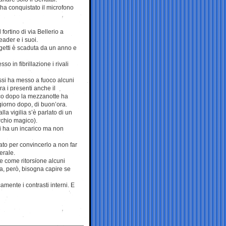
, ha conquistato il microfono
fortino di via Bellerio a
eader e i suoi.
orgetti è scaduta da un anno e
 in fibrillazione i rivali
ssi ha messo a fuoco alcuni
ra i presenti anche il
co dopo la mezzanotte ha
giorno dopo, di buon’ora.
la vigilia s’è parlato di un
erchio magico).
i ha un incarico ma non
ato per convincerlo a non far
erale.
he come ritorsione alcuni
a, però, bisogna capire se
mente i contrasti interni. E