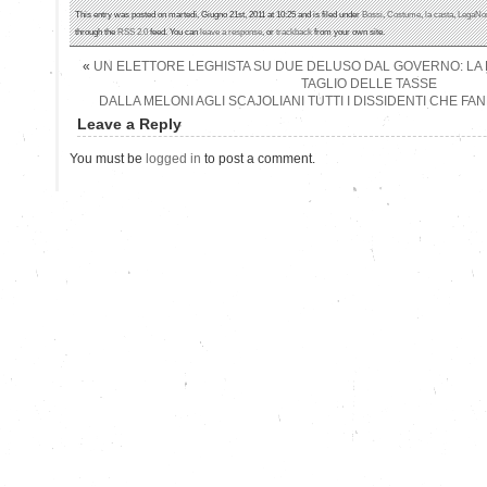
This entry was posted on martedì, Giugno 21st, 2011 at 10:25 and is filed under
Bossi
,
Costume
,
la casta
,
LegaNo
through the
RSS 2.0
feed. You can
leave a response
, or
trackback
from your own site.
«
UN ELETTORE LEGHISTA SU DUE DELUSO DAL GOVERNO: LA PR
TAGLIO DELLE TASSE
DALLA MELONI AGLI SCAJOLIANI TUTTI I DISSIDENTI CHE FA
Leave a Reply
You must be
logged in
to post a comment.