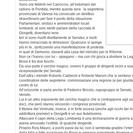
Sono ore febbrili nel Carroccio, all’indomani del
raduno di Pontida, mentre questa sera la segreteria
provinciale di Varese ha convocato un direttivo
straordinario per fare il punto della situazione.
Parlamentari, sindaci e amministratori locali
lombardi, al solo sentir parlare della cacciata di
Giorgetti, diventano iene.
Ieri si sono rivolti direttamente al Senatur, e molti
hanno minacciato le dimissioni. Qualcuno si spinge
più in là , ipotizzando una manifestazione di protesta
in quel di Gemonio, davanti alla casa del ministro per le Riforme.
Non ce l’hanno con lui – spiegano – ma con chi gioca a dividere la Le
Bossi è tra due fuochi.
Da una parte il cerchio magico, ovvero il gruppo di dirigenti vicini a sua
vicepresidente del Senato.
Dall’altra i ministri Roberto Calderoli e Roberto Maroni che si sentono s
coordinatore delle segreterie: commissariare una regione (e per giunta
contro di lui.
All’orizzonte si parla anche di Federico Bricolo, capogruppo al Senato
Veneto.
Lui è un altro esponente del cerchio magico che si contrappone agli uo
doc), che però stanno vincendo i congressi provinciali.
Il titolare del Viminale, invece, è in forte ascesa (anche agli occhi dei m
addirittura premier) e Giorgetti è un suo fedelissimo.
Attaccare il capo della Lega Lombarda è una dichiarazione di guerra 
aveva annusato l’ostilità di qualche dirigente.
Proprio Rosi Mauro, a pochi passi da lui, non è sembrata gradire l’inter
dalla folla e fatto avvicinare da Bossi in persona nonostante dovesse pa