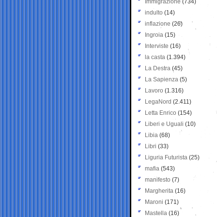
Immigrazione
(734)
indulto
(14)
inflazione
(26)
Ingroia
(15)
Interviste
(16)
la casta
(1.394)
La Destra
(45)
La Sapienza
(5)
Lavoro
(1.316)
LegaNord
(2.411)
Letta Enrico
(154)
Liberi e Uguali
(10)
Libia
(68)
Libri
(33)
Liguria Futurista
(25)
mafia
(543)
manifesto
(7)
Margherita
(16)
Maroni
(171)
Mastella
(16)