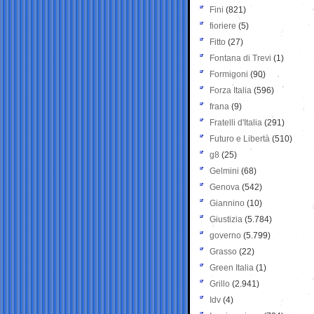
Fini
(821)
fioriere
(5)
Fitto
(27)
Fontana di Trevi
(1)
Formigoni
(90)
Forza Italia
(596)
frana
(9)
Fratelli d'Italia
(291)
Futuro e Libertà
(510)
g8
(25)
Gelmini
(68)
Genova
(542)
Giannino
(10)
Giustizia
(5.784)
governo
(5.799)
Grasso
(22)
Green Italia
(1)
Grillo
(2.941)
Idv
(4)