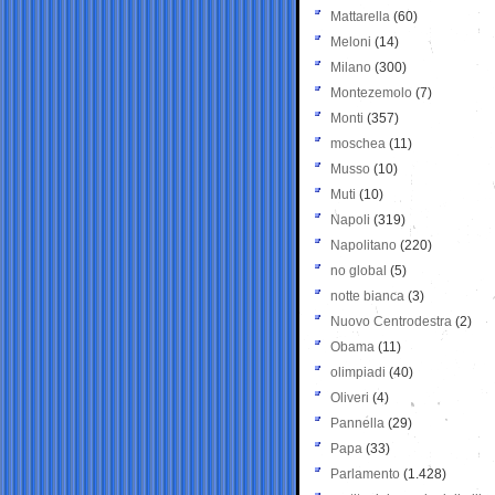
Mattarella
(60)
Meloni
(14)
Milano
(300)
Montezemolo
(7)
Monti
(357)
moschea
(11)
Musso
(10)
Muti
(10)
Napoli
(319)
Napolitano
(220)
no global
(5)
notte bianca
(3)
Nuovo Centrodestra
(2)
Obama
(11)
olimpiadi
(40)
Oliveri
(4)
Pannella
(29)
Papa
(33)
Parlamento
(1.428)