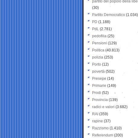
partito del popolo della libe
(30)
Partito Democratico
(1.034)
PD
(1.188)
PdL
(2.781)
pedofilia
(25)
Pensioni
(129)
Politica
(40.813)
polizia
(253)
Porto
(12)
povertà
(502)
Presepe
(14)
Primarie
(149)
Prodi
(52)
Provincia
(139)
radici e valori
(3.682)
RAI
(359)
rapine
(37)
Razzismo
(1.410)
Referendum
(200)