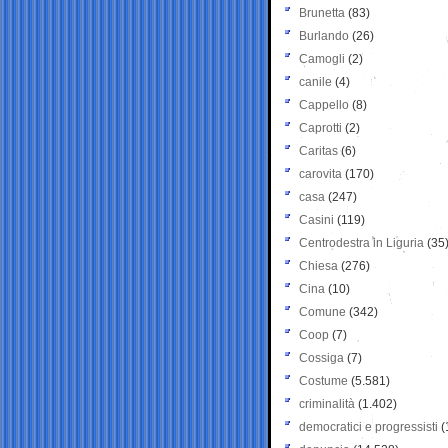
Brunetta
(83)
Burlando
(26)
Camogli
(2)
canile
(4)
Cappello
(8)
Caprotti
(2)
Caritas
(6)
carovita
(170)
casa
(247)
Casini
(119)
Centrodestra in Liguria
(35
Chiesa
(276)
Cina
(10)
Comune
(342)
Coop
(7)
Cossiga
(7)
Costume
(5.581)
criminalità
(1.402)
democratici e progressisti
(