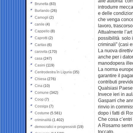
alle autorità co
Brunetta
(83)
introdurre meccan
Burlando
(26)
e delle condizio
Camogli
(2)
che venga conce
canile
(4)
lavoro, trascorso
Cappello
(8)
Attualmente l’art
possibilità solo 
Caprotti
(2)
criminali” (casi
Caritas
(6)
La nuova diretti
carovita
(170)
anche per i dator
casa
(247)
manodopera illec
Casini
(119)
La norma europea
Centrodestra in Liguria
(35)
garantire il paga
Chiesa
(276)
contributi previd
Cina
(10)
Qualsiasi Paese 
Comune
(342)
Invece ieri in a
Coop
(7)
Gasparri che annu
rinvio in commis
Cossiga
(7)
dopo i fatti di R
Costume
(5.581)
Che cosa c’entri
criminalità
(1.402)
A Rosarno semmai
democratici e progressisti
(19)
toccato.