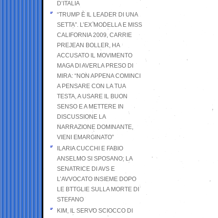
D’ITALIA
“TRUMP È IL LEADER DI UNA
SETTA”. L’EX MODELLA E MISS
CALIFORNIA 2009, CARRIE
PREJEAN BOLLER, HA
ACCUSATO IL MOVIMENTO
MAGA DI AVERLA PRESO DI
MIRA: “NON APPENA COMINCI
A PENSARE CON LA TUA
TESTA, A USARE IL BUON
SENSO E A METTERE IN
DISCUSSIONE LA
NARRAZIONE DOMINANTE,
VIENI EMARGINATO”
ILARIA CUCCHI E FABIO
ANSELMO SI SPOSANO; LA
SENATRICE DI AVS E
L’AVVOCATO INSIEME DOPO
LE BTTGLIE SULLA MORTE DI
STEFANO
KIM, IL SERVO SCIOCCO DI