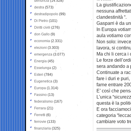
denuncia
(14.528)
La giustificazio
destra
(573)
nessuna affretta
destradipopolo
(99)
clandestinità “.
Di Pietro
(101)
Gasparri è da una
Diritti civili
(276)
In Europa votiam
don Gallo
(9)
aula votiamo co
economia
(2.331)
Non solo: invece
lavora, si contin
elezioni
(3.303)
Ma chi li cerca i
emergenza
(3.077)
Le forze dell’ordi
Energia
(45)
sera andando a 
Esselunga
(2)
Continuate a racc
Esteri
(784)
fare i duri e puri
Eugenetica
(3)
farne entrare 200
Europa
(1.314)
E’ così che pens
Fassino
(13)
L’unica “sicurez
federalismo
(167)
questa è la poli
Ferrara
(21)
E ora facciamoci 
categoria “lecca
Ferretti
(6)
cambiare voto tre
ferrovie
(133)
finanziaria
(325)