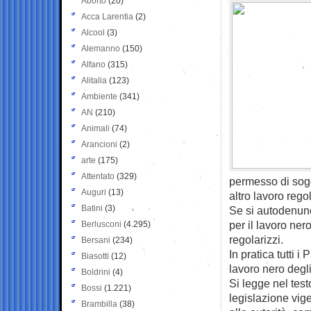
Aborto
(20)
Acca Larentia
(2)
Alcool
(3)
Alemanno
(150)
Alfano
(315)
Alitalia
(123)
Ambiente
(341)
AN
(210)
Animali
(74)
Arancioni
(2)
arte
(175)
Attentato
(329)
permesso di sogg
Auguri
(13)
altro lavoro rego
Batini
(3)
Se si autodenunc
per il lavoro ner
Berlusconi
(4.295)
regolarizzi.
Bersani
(234)
In pratica tutti 
Biasotti
(12)
lavoro nero degli
Boldrini
(4)
Si legge nel testo
Bossi
(1.221)
legislazione vig
Brambilla
(38)