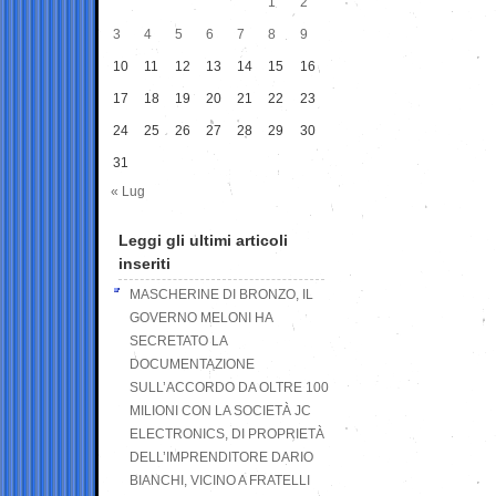
1
2
3
4
5
6
7
8
9
10
11
12
13
14
15
16
17
18
19
20
21
22
23
24
25
26
27
28
29
30
31
« Lug
Leggi gli ultimi articoli
inseriti
MASCHERINE DI BRONZO, IL
GOVERNO MELONI HA
SECRETATO LA
DOCUMENTAZIONE
SULL’ACCORDO DA OLTRE 100
MILIONI CON LA SOCIETÀ JC
ELECTRONICS, DI PROPRIETÀ
DELL’IMPRENDITORE DARIO
BIANCHI, VICINO A FRATELLI