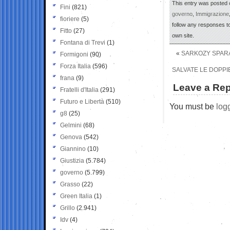
This entry was posted o
Fini
(821)
governo
,
Immigrazione
fioriere
(5)
follow any responses to
Fitto
(27)
own site.
Fontana di Trevi
(1)
«
SARKOZY SPARA
Formigoni
(90)
Forza Italia
(596)
SALVATE LE DOPPI
frana
(9)
Leave a Rep
Fratelli d'Italia
(291)
Futuro e Libertà
(510)
You must be
log
g8
(25)
Gelmini
(68)
Genova
(542)
Giannino
(10)
Giustizia
(5.784)
governo
(5.799)
Grasso
(22)
Green Italia
(1)
Grillo
(2.941)
Idv
(4)