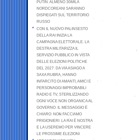
PUTIN: ALMENO 30MILA
NORDCOREANI SARANNO
DISPIEGATI SUL TERRITORIO
RUSSO
CON IL NUOVO PALINSESTO
DELLA RAI INIZIA LA
CAMPAGNA ELETTORALE. LA
DESTRA MILITARIZZA IL
SERVIZIO PUBBLICO IN VISTA
DELLE ELEZIONI POLITICHE
DEL 2027: DA VIA ASIAGO A
SAXA RUBRA, HANNO
INFARCITO DI AMANTI, AMICI E
PERSONAGGI IMPROBABILI
RADIO E TV, STERILIZZANDO
OGNI VOCE NON ORGANICA AL
GOVERNO. IL MESSAGGIO È
CHIARO: NON FACCIAMO
PRIGIONIERI. LA RAI È NOSTRA
E LA USEREMO PER VINCERE
LE PROSSIME ELEZIONI