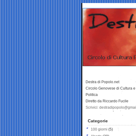
Destra di Popolo.net
Circolo Genovese di Cultura e
Politica
Diretto da Riccardo Fucile
Scrivici: destradipopolo@gma
Categorie
100 giorni
(5)