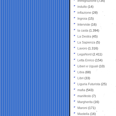
Immigrazione
(734)
indulto
(14)
inflazione
(26)
Ingroia
(15)
Interviste
(16)
la casta
(1.394)
La Destra
(45)
La Sapienza
(5)
Lavoro
(1.316)
LegaNord
(2.411)
Letta Enrico
(154)
Liberi e Uguali
(10)
Libia
(68)
Libri
(33)
Liguria Futurista
(25)
mafia
(543)
manifesto
(7)
Margherita
(16)
Maroni
(171)
Mastella
(16)