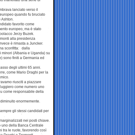
rava lanciato verso il
i europeo quando fu bruciato
e Ashton.
ndidato favorito come
mento europeo, ma è stato
 polacco Jerzy Buzek.
monti alla presidenza
nvece è rimasta a Juncker.
ima sconfitta: dalla
i minori (Albania e Uganda) su
e) sono finiti a Germania ed
asso degli ultimi 65 anni.
rre, come Mario Draghi per la
amico.
ravamo riusciti a piazzare
s, Ruggiero come numero uno
Onu come responsabile della
 è diminuito enormemente.
sempre gli stessi candidati per
arginalizzati nei posti chiave.
o uno della Banca Centrale
 tra le ruote, favorendo così
ra Draghi e Tremonti.