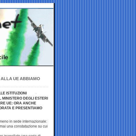
U ALLA UE ABBIAMO
LE ISTITUZIONI
L MINISTERO DEGLI ESTERI
ERE UE: ORA ANCHE
IORATA E PRESENTIAMO
 meno in sede internazionale:
mai una constatazione su cui
 inanellato una serie di