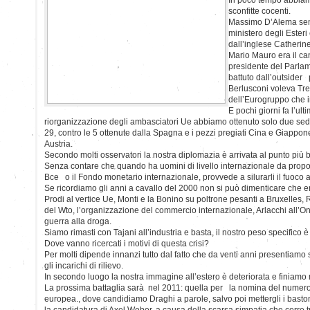
sconfitte cocenti.
Massimo D’Alema semb
ministero degli Ester
dall’inglese Catherin
Mario Mauro era il ca
presidente del Parla
battuto dall’outsider
Berlusconi voleva Tre
dell’Eurogruppo che i
E pochi giorni fa l’ult
riorganizzazione degli ambasciatori Ue abbiamo ottenuto solo due sed
29, contro le 5 ottenute dalla Spagna e i pezzi pregiati Cina e Giappon
Austria.
Secondo molti osservatori la nostra diplomazia è arrivata al punto più b
Senza contare che quando ha uomini di livello internazionale da propo
Bce o il Fondo monetario internazionale, provvede a silurarli il fuoco 
Se ricordiamo gli anni a cavallo del 2000 non si può dimenticare che e
Prodi al vertice Ue, Monti e la Bonino su poltrone pesanti a Bruxelle
del Wto, l’organizzazione del commercio internazionale, Arlacchi all’
guerra alla droga.
Siamo rimasti con Tajani all’industria e basta, il nostro peso specifico
Dove vanno ricercati i motivi di questa crisi?
Per molti dipende innanzi tutto dal fatto che da venti anni presentiamo 
gli incarichi di rilievo.
In secondo luogo la nostra immagine all’estero è deteriorata e finiamo m
La prossima battaglia sarà nel 2011: quella per la nomina del numer
europea., dove candidiamo Draghi a parole, salvo poi mettergli i bastoni
la candidatura di Axel Weber, a causa della scarsa simpatia che corre t