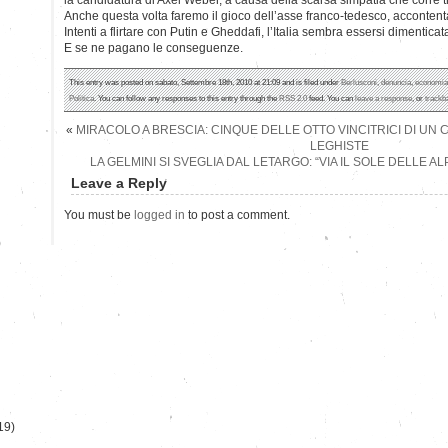
Anche questa volta faremo il gioco dell’asse franco-tedesco, accontent
Intenti a flirtare con Putin e Gheddafi, l’Italia sembra essersi dimentica
E se ne pagano le conseguenze.
This entry was posted on sabato, Settembre 18th, 2010 at 21:09 and is filed under
Berlusconi
,
denuncia
,
economia
Politica
. You can follow any responses to this entry through the
RSS 2.0
feed. You can
leave a response
, or
trackb
«
MIRACOLO A BRESCIA: CINQUE DELLE OTTO VINCITRICI DI U
LEGHISTE
LA GELMINI SI SVEGLIA DAL LETARGO: “VIA IL SOLE DELLE A
Leave a Reply
You must be
logged in
to post a comment.
)
19)