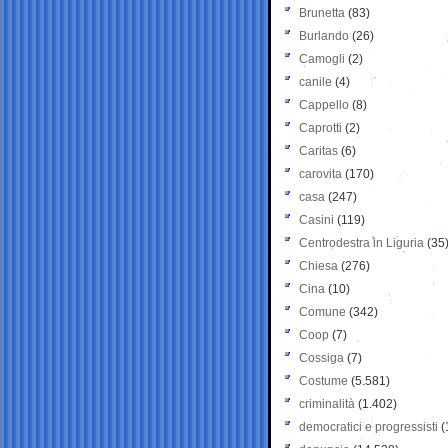
Brunetta
(83)
Burlando
(26)
Camogli
(2)
canile
(4)
Cappello
(8)
Caprotti
(2)
Caritas
(6)
carovita
(170)
casa
(247)
Casini
(119)
Centrodestra in Liguria
(35
Chiesa
(276)
Cina
(10)
Comune
(342)
Coop
(7)
Cossiga
(7)
Costume
(5.581)
criminalità
(1.402)
democratici e progressisti
(