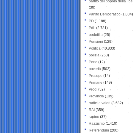
partito del popolo della libe
(30)
Partito Democratico
(1.034)
PD
(1.188)
PdL
(2.781)
pedofilia
(25)
Pensioni
(129)
Politica
(40.833)
polizia
(253)
Porto
(12)
povertà
(502)
Presepe
(14)
Primarie
(149)
Prodi
(52)
Provincia
(139)
radici e valori
(3.682)
RAI
(359)
rapine
(37)
Razzismo
(1.410)
Referendum
(200)