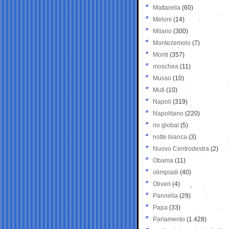
Mattarella
(60)
Meloni
(14)
Milano
(300)
Montezemolo
(7)
Monti
(357)
moschea
(11)
Musso
(10)
Muti
(10)
Napoli
(319)
Napolitano
(220)
no global
(5)
notte bianca
(3)
Nuovo Centrodestra
(2)
Obama
(11)
olimpiadi
(40)
Oliveri
(4)
Pannella
(29)
Papa
(33)
Parlamento
(1.428)