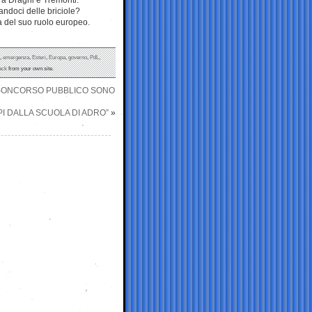
andoci delle briciole?
ta del suo ruolo europeo.
,
emergenza
,
Esteri
,
Europa
,
governo
,
PdL
,
ack
from your own site.
N CONCORSO PUBBLICO SONO
LPI DALLA SCUOLA DI ADRO”
»