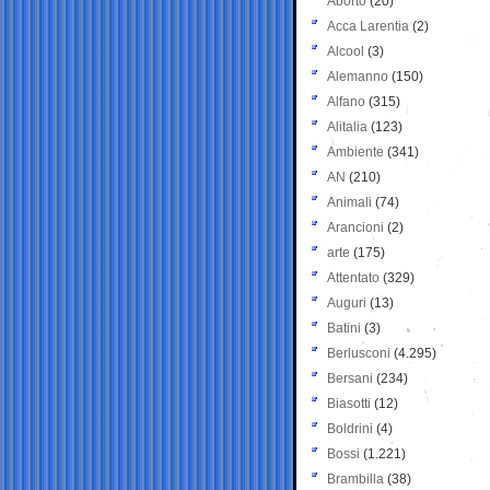
Aborto
(20)
Acca Larentia
(2)
Alcool
(3)
Alemanno
(150)
Alfano
(315)
Alitalia
(123)
Ambiente
(341)
AN
(210)
Animali
(74)
Arancioni
(2)
arte
(175)
Attentato
(329)
Auguri
(13)
Batini
(3)
Berlusconi
(4.295)
Bersani
(234)
Biasotti
(12)
Boldrini
(4)
Bossi
(1.221)
Brambilla
(38)