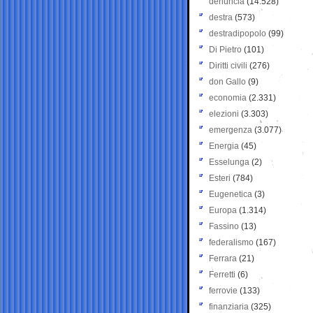
denuncia
(14.528)
destra
(573)
destradipopolo
(99)
Di Pietro
(101)
Diritti civili
(276)
don Gallo
(9)
economia
(2.331)
elezioni
(3.303)
emergenza
(3.077)
Energia
(45)
Esselunga
(2)
Esteri
(784)
Eugenetica
(3)
Europa
(1.314)
Fassino
(13)
federalismo
(167)
Ferrara
(21)
Ferretti
(6)
ferrovie
(133)
finanziaria
(325)