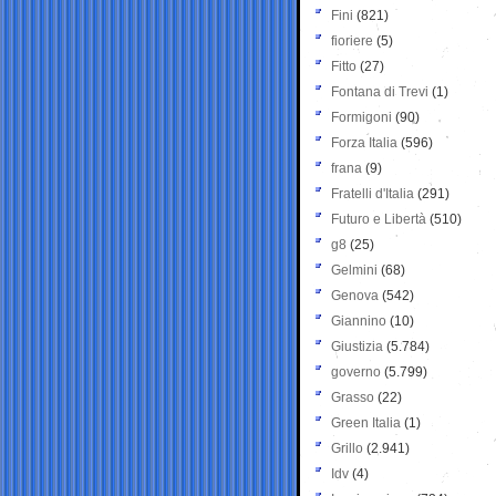
Fini
(821)
fioriere
(5)
Fitto
(27)
Fontana di Trevi
(1)
Formigoni
(90)
Forza Italia
(596)
frana
(9)
Fratelli d'Italia
(291)
Futuro e Libertà
(510)
g8
(25)
Gelmini
(68)
Genova
(542)
Giannino
(10)
Giustizia
(5.784)
governo
(5.799)
Grasso
(22)
Green Italia
(1)
Grillo
(2.941)
Idv
(4)