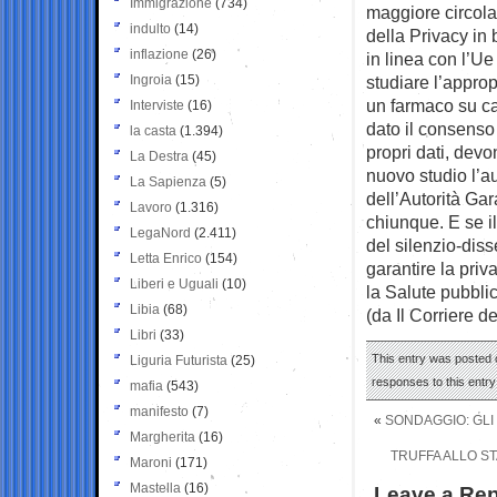
Immigrazione
(734)
maggiore circolaz
indulto
(14)
della Privacy in
inflazione
(26)
in linea con l’Ue
Ingroia
(15)
studiare l’approp
un farmaco su ca
Interviste
(16)
dato il consenso
la casta
(1.394)
propri dati, devo
La Destra
(45)
nuovo studio l’a
La Sapienza
(5)
dell’Autorità Gar
Lavoro
(1.316)
chiunque. E se i
LegaNord
(2.411)
del silenzio-diss
Letta Enrico
(154)
garantire la priv
Liberi e Uguali
(10)
la Salute pubbli
Libia
(68)
(da Il Corriere d
Libri
(33)
This entry was posted 
Liguria Futurista
(25)
responses to this entr
mafia
(543)
manifesto
(7)
«
SONDAGGIO: GLI
Margherita
(16)
TRUFFA ALLO ST
Maroni
(171)
Mastella
(16)
Leave a Rep