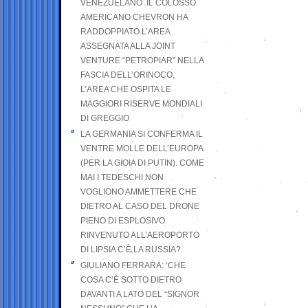
VENEZUELANO .IL COLOSSO
AMERICANO CHEVRON HA
RADDOPPIATO L’AREA
ASSEGNATA ALLA JOINT
VENTURE “PETROPIAR” NELLA
FASCIA DELL’ORINOCO,
L’AREA CHE OSPITA LE
MAGGIORI RISERVE MONDIALI
DI GREGGIO
LA GERMANIA SI CONFERMA IL
VENTRE MOLLE DELL’EUROPA
(PER LA GIOIA DI PUTIN). COME
MAI I TEDESCHI NON
VOGLIONO AMMETTERE CHE
DIETRO AL CASO DEL DRONE
PIENO DI ESPLOSIVO
RINVENUTO ALL’AEROPORTO
DI LIPSIA C’È LA RUSSIA?
GIULIANO FERRARA: ’CHE
COSA C’È SOTTO DIETRO
DAVANTI A LATO DEL “SIGNOR