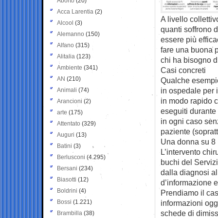
Aborto
(20)
Acca Larentia
(2)
A livello colletti
Alcool
(3)
quanti soffrono d
Alemanno
(150)
essere più effica
Alfano
(315)
fare una buona 
Alitalia
(123)
chi ha bisogno d
Ambiente
(341)
Casi concreti
AN
(210)
Qualche esempio 
in ospedale per i
Animali
(74)
in modo rapido chi
Arancioni
(2)
eseguiti durante
arte
(175)
in ogni caso senz
Attentato
(329)
paziente (sopratt
Auguri
(13)
Una donna su 8 n
Batini
(3)
L’intervento chir
Berlusconi
(4.295)
buchi del Serviz
Bersani
(234)
dalla diagnosi al
Biasotti
(12)
d’informazione 
Boldrini
(4)
Prendiamo il cas
Bossi
(1.221)
informazioni oggi
schede di dimiss
Brambilla
(38)