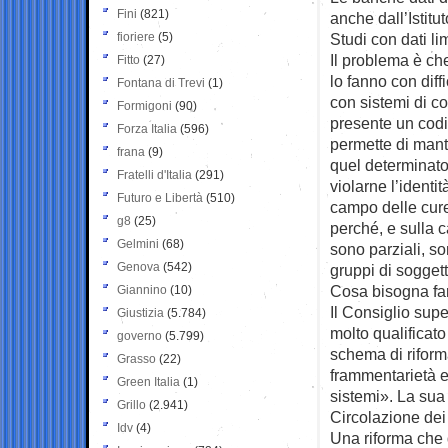
Fini
(821)
anche dall’Istitu
fioriere
(5)
Studi con dati lim
Il problema è che
Fitto
(27)
lo fanno con diffi
Fontana di Trevi
(1)
con sistemi di co
Formigoni
(90)
presente un codi
Forza Italia
(596)
permette di mant
frana
(9)
quel determinato
Fratelli d'Italia
(291)
violarne l’identi
Futuro e Libertà
(510)
campo delle cure,
g8
(25)
perché, e sulla 
Gelmini
(68)
sono parziali, so
Genova
(542)
gruppi di soggett
Cosa bisogna fa
Giannino
(10)
Il Consiglio supe
Giustizia
(5.784)
molto qualificat
governo
(5.799)
schema di riforma
Grasso
(22)
frammentarietà e 
Green Italia
(1)
sistemi». La sua 
Grillo
(2.941)
Circolazione dei
Idv
(4)
Una riforma che