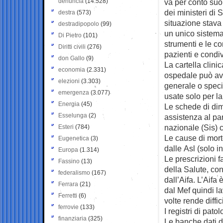
denuncia
(14.528)
va per conto suo 
dei ministeri di 
destra
(573)
situazione stava 
destradipopolo
(99)
un unico sistema
Di Pietro
(101)
strumenti e le co
Diritti civili
(276)
pazienti e condivi
don Gallo
(9)
La cartella clin
economia
(2.331)
ospedale può av
elezioni
(3.303)
generale o speci
emergenza
(3.077)
usate solo per la
Energia
(45)
Le schede di dimi
Esselunga
(2)
assistenza al pa
nazionale (Sis) c
Esteri
(784)
Le cause di morte
Eugenetica
(3)
dalle Asl (solo i
Europa
(1.314)
Le prescrizioni 
Fassino
(13)
della Salute, con
federalismo
(167)
dall’Aifa. L’Aifa 
Ferrara
(21)
dal Mef quindi 
Ferretti
(6)
volte rende diffi
ferrovie
(133)
I registri di pato
finanziaria
(325)
Le banche dati d