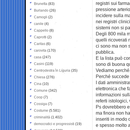
registri sui farma
Brunetta
(83)
pressione arteri
Burlando
(26)
incidere sulla ma
Camogli
(2)
nei registri clin
canile
(4)
sistemi non si par
Cappello
(8)
Degli 800 mila m
Caprotti
(2)
quelli ricoverati 
Caritas
(6)
ci sono ma non s
carovita
(170)
pubblica.
casa
(247)
E la lista può co
sono di buona qua
Casini
(119)
Vediamo perché
Centrodestra in Liguria
(35)
Perché succede
Chiesa
(276)
I dati amministra
Cina
(10)
elettronica che f
Comune
(342)
informazioni sul
Coop
(7)
referti istologici
Cossiga
(7)
Ps dovrebbero es
Costume
(5.581)
ma finora non ha
criminalità
(1.402)
inseriti in modo
democratici e progressisti
(19)
e spesso molto ar