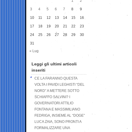
1
2
3
4
5
6
7
8
9
10
11
12
13
14
15
16
17
18
19
20
21
22
23
24
25
26
27
28
29
30
31
« Lug
Leggi gli ultimi articoli
inseriti
CE LA FARANNO QUESTA
VOLTA I PAVIDI LEGHISTI “DEL
NORD” A METTERE SOTTO
SCHIAFFO SALVINI? I
GOVERNATORI ATTILIO
FONTANA E MASSIMILIANO
FEDRIGA, INSIEME AL “DOGE”
LUCA ZAIA, SONO PRONTI A
FORMALIZZARE UNA