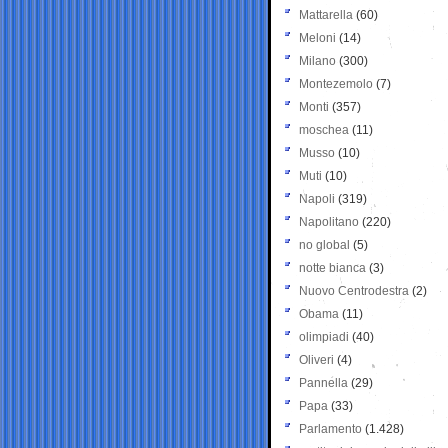
Mattarella
(60)
Meloni
(14)
Milano
(300)
Montezemolo
(7)
Monti
(357)
moschea
(11)
Musso
(10)
Muti
(10)
Napoli
(319)
Napolitano
(220)
no global
(5)
notte bianca
(3)
Nuovo Centrodestra
(2)
Obama
(11)
olimpiadi
(40)
Oliveri
(4)
Pannella
(29)
Papa
(33)
Parlamento
(1.428)