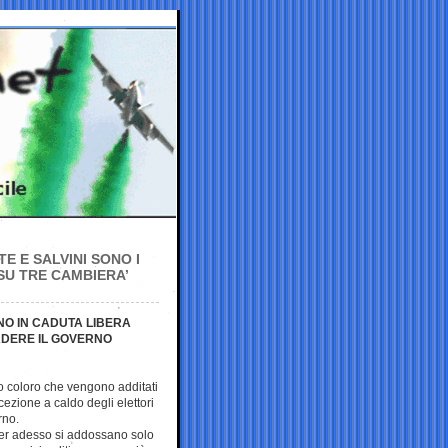
TE E SALVINI SONO I
SU TRE CAMBIERA’
ONO IN CADUTA LIBERA
ADERE IL GOVERNO
no coloro che vengono additati
cezione a caldo degli elettori
rno.
 per adesso si addossano solo