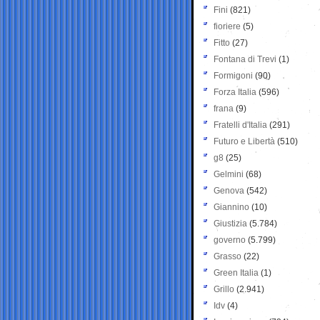
Fini
(821)
fioriere
(5)
Fitto
(27)
Fontana di Trevi
(1)
Formigoni
(90)
Forza Italia
(596)
frana
(9)
Fratelli d'Italia
(291)
Futuro e Libertà
(510)
g8
(25)
Gelmini
(68)
Genova
(542)
Giannino
(10)
Giustizia
(5.784)
governo
(5.799)
Grasso
(22)
Green Italia
(1)
Grillo
(2.941)
Idv
(4)