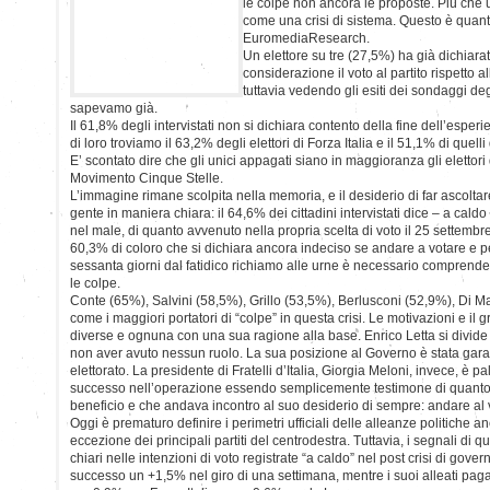
le colpe non ancora le proposte. Più che u
come una crisi di sistema. Questo è quant
EuromediaResearch.
Un elettore su tre (27,5%) ha già dichiarat
considerazione il voto al partito rispetto 
tuttavia vedendo gli esiti dei sondaggi deg
sapevamo già.
Il 61,8% degli intervistati non si dichiara contento della fine dell’esper
di loro troviamo il 63,2% degli elettori di Forza Italia e il 51,1% di quell
E’ scontato dire che gli unici appagati siano in maggioranza gli elettori di
Movimento Cinque Stelle.
L’immagine rimane scolpita nella memoria, e il desiderio di far ascolta
gente in maniera chiara: il 64,6% dei cittadini intervistati dice – a cald
nel male, di quanto avvenuto nella propria scelta di voto il 25 settembre
60,3% di coloro che si dichiara ancora indeciso se andare a votare e pe
sessanta giorni dal fatidico richiamo alle urne è necessario comprendere
le colpe.
Conte (65%), Salvini (58,5%), Grillo (53,5%), Berlusconi (52,9%), Di M
come i maggiori portatori di “colpe” in questa crisi. Le motivazioni e il 
diverse e ognuna con una sua ragione alla base. Enrico Letta si divide 
non aver avuto nessun ruolo. La sua posizione al Governo è stata garan
elettorato. La presidente di Fratelli d’Italia, Giorgia Meloni, invece, è p
successo nell’operazione essendo semplicemente testimone di quant
beneficio e che andava incontro al suo desiderio di sempre: andare al v
Oggi è prematuro definire i perimetri ufficiali delle alleanze politiche a
eccezione dei principali partiti del centrodestra. Tuttavia, i segnali di
chiari nelle intenzioni di voto registrate “a caldo” nel post crisi di govern
successo un +1,5% nel giro di una settimana, mentre i suoi alleati pa