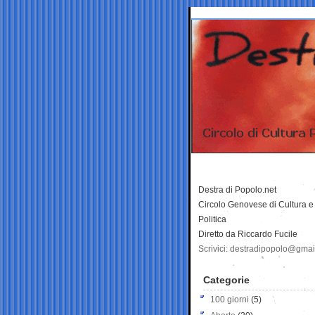
Destra di Popolo.net
Circolo Genovese di Cultura e
Politica
Diretto da Riccardo Fucile
Scrivici: destradipopolo@gma
Categorie
100 giorni
(5)