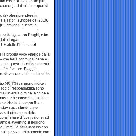
na crisi politica appare più
o emerge dall’ultimo report di
o di voler riprendere in
alle elezioni europee del 2019,
li ultimi anni questo lo
ienza del governo Draghi, e tra
i della Lega.
 Fratelli d’Italia e del
re la propria voce emerge dalla
o – che terrà conto, nel bene e
 e tra questi si conferma ben il
r “chi” votare. E oggi a
 dove sono attribuiti i meriti e
aio (46,9%) vengono indicati
grado di responsabilità sono
tra l’avere avuto delle colpe e
tista e riconoscibile dal suo
alese che ha riscosso il suo
o stava accadendo a suo
oto il prima possibile.
ncora in fase di costruzione, ad
 quanto è avvenuto si leggono
o. Fratelli d’Italia incassa con
gano il prezzo del momento con