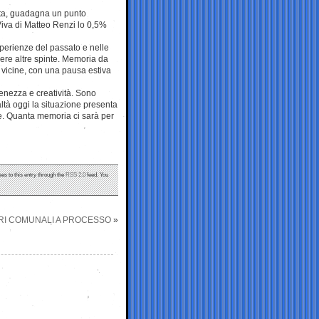
Letta, guadagna un punto
Viva di Matteo Renzi lo 0,5%
sperienze del passato e nelle
alere altre spinte. Memoria da
ì vicine, con una pausa estiva
pienezza e creatività. Sono
ltà oggi la situazione presenta
ere. Quanta memoria ci sarà per
es to this entry through the
RSS 2.0
feed. You
ERI COMUNALI A PROCESSO
»