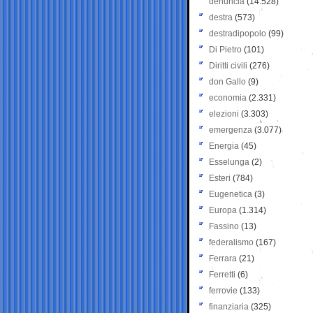
denuncia
(14.528)
destra
(573)
destradipopolo
(99)
Di Pietro
(101)
Diritti civili
(276)
don Gallo
(9)
economia
(2.331)
elezioni
(3.303)
emergenza
(3.077)
Energia
(45)
Esselunga
(2)
Esteri
(784)
Eugenetica
(3)
Europa
(1.314)
Fassino
(13)
federalismo
(167)
Ferrara
(21)
Ferretti
(6)
ferrovie
(133)
finanziaria
(325)