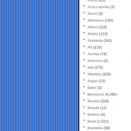
Aborto
(20)
Acca Larentia
(2)
Alcool
(3)
Alemanno
(150)
Alfano
(315)
Alitalia
(123)
Ambiente
(341)
AN
(210)
Animali
(74)
Arancioni
(2)
arte
(175)
Attentato
(329)
Auguri
(13)
Batini
(3)
Berlusconi
(4.295)
Bersani
(234)
Biasotti
(12)
Boldrini
(4)
Bossi
(1.221)
Brambilla
(38)