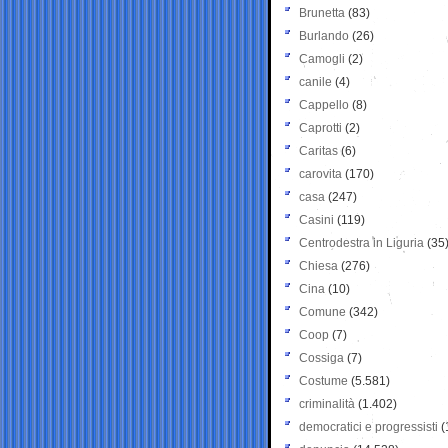
Brunetta
(83)
Burlando
(26)
Camogli
(2)
canile
(4)
Cappello
(8)
Caprotti
(2)
Caritas
(6)
carovita
(170)
casa
(247)
Casini
(119)
Centrodestra in Liguria
(35
Chiesa
(276)
Cina
(10)
Comune
(342)
Coop
(7)
Cossiga
(7)
Costume
(5.581)
criminalità
(1.402)
democratici e progressisti
(