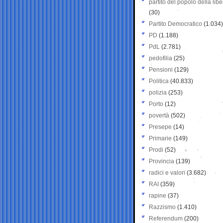
partito del popolo della libe
(30)
Partito Democratico
(1.034)
PD
(1.188)
PdL
(2.781)
pedofilia
(25)
Pensioni
(129)
Politica
(40.833)
polizia
(253)
Porto
(12)
povertà
(502)
Presepe
(14)
Primarie
(149)
Prodi
(52)
Provincia
(139)
radici e valori
(3.682)
RAI
(359)
rapine
(37)
Razzismo
(1.410)
Referendum
(200)