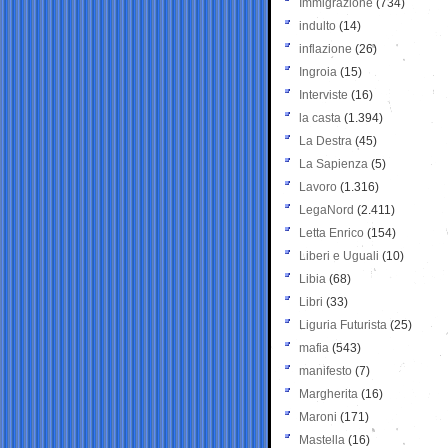
Immigrazione
(734)
indulto
(14)
inflazione
(26)
Ingroia
(15)
Interviste
(16)
la casta
(1.394)
La Destra
(45)
La Sapienza
(5)
Lavoro
(1.316)
LegaNord
(2.411)
Letta Enrico
(154)
Liberi e Uguali
(10)
Libia
(68)
Libri
(33)
Liguria Futurista
(25)
mafia
(543)
manifesto
(7)
Margherita
(16)
Maroni
(171)
Mastella
(16)