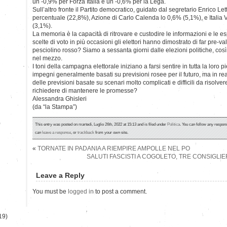
un -0,9% per Forza Italia e un -0,6% per la Lega.
Sull’altro fronte il Partito democratico, guidato dal segretario Enrico 
percentuale (22,8%), Azione di Carlo Calenda lo 0,6% (5,1%), e Italia 
(3,1%).
La memoria è la capacità di ritrovare e custodire le informazioni e le e
scelte di voto in più occasioni gli elettori hanno dimostrato di far pre-v
pesciolino rosso? Siamo a sessanta giorni dalle elezioni politiche, cos
nel mezzo.
I toni della campagna elettorale iniziano a farsi sentire in tutta la loro 
impegni generalmente basati su previsioni rosee per il futuro, ma in rea
delle previsioni basate su scenari molto complicati e difficili da risolv
richiedere di mantenere le promesse?
Alessandra Ghisleri
(da “la Stampa”)
)
This entry was posted on martedì, Luglio 26th, 2022 at 15:13 and is filed under
Politica
. You can follow any respons
can
leave a response
, or
trackback
from your own site.
«
TORNATE IN PADANIA A RIEMPIRE AMPOLLE NEL PO
SALUTI FASCISTI A COGOLETO, TRE CONSIGLI
Leave a Reply
You must be
logged in
to post a comment.
19)