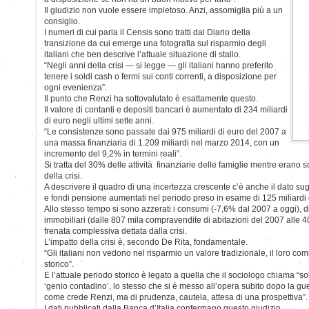
Il giudizio non vuole essere impietoso. Anzi, assomiglia più a un
consiglio.
I numeri di cui parla il Censis sono tratti dal Diario della
transizione da cui emerge una fotografia sul risparmio degli
italiani che ben descrive l’attuale situazione di stallo.
“Negli anni della crisi — si legge — gli italiani hanno preferito
tenere i soldi cash o fermi sui conti correnti, a disposizione per
ogni evenienza”.
Il punto che Renzi ha sottovalutato è esattamente questo.
Il valore di contanti e depositi bancari è aumentato di 234 miliardi
di euro negli ultimi sette anni.
“Le consistenze sono passate dai 975 miliardi di euro del 2007 a
una massa finanziaria di 1.209 miliardi nel marzo 2014, con un
incremento del 9,2% in termini reali”.
Si tratta del 30% delle attività finanziarie delle famiglie mentre erano 
della crisi.
A descrivere il quadro di una incertezza crescente c’è anche il dato sugl
e fondi pensione aumentati nel periodo preso in esame di 125 miliardi 
Allo stesso tempo si sono azzerati i consumi (-7,6% dal 2007 a oggi), di
immobiliari (dalle 807 mila compravendite di abitazioni del 2007 alle 
frenata complessiva dettata dalla crisi.
L’impatto della crisi è, secondo De Rita, fondamentale.
“Gli italiani non vedono nel risparmio un valore tradizionale, il loro c
storico”.
E l’attuale periodo storico è legato a quella che il sociologo chiama “sob
‘genio contadino’, lo stesso che si è messo all’opera subito dopo la guer
come crede Renzi, ma di prudenza, cautela, attesa di una prospettiva”.
I dati pubblicati dalla Banca d’Italia confermano questo giudizio.