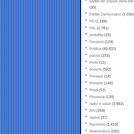
partito del popolo della libe
(30)
Partito Democratico
(1.034)
PD
(1.188)
PdL
(2.781)
pedofilia
(25)
Pensioni
(129)
Politica
(40.833)
polizia
(253)
Porto
(12)
povertà
(502)
Presepe
(14)
Primarie
(149)
Prodi
(52)
Provincia
(139)
radici e valori
(3.682)
RAI
(359)
rapine
(37)
Razzismo
(1.410)
Referendum
(200)