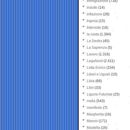
Immigrazione
(734)
indulto
(14)
inflazione
(26)
Ingroia
(15)
Interviste
(16)
la casta
(1.394)
La Destra
(45)
La Sapienza
(5)
Lavoro
(1.316)
LegaNord
(2.411)
Letta Enrico
(154)
Liberi e Uguali
(10)
Libia
(68)
Libri
(33)
Liguria Futurista
(25)
mafia
(543)
manifesto
(7)
Margherita
(16)
Maroni
(171)
Mastella
(16)