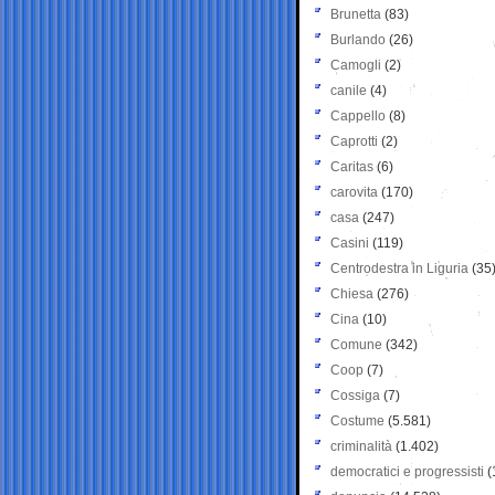
Brunetta
(83)
Burlando
(26)
Camogli
(2)
canile
(4)
Cappello
(8)
Caprotti
(2)
Caritas
(6)
carovita
(170)
casa
(247)
Casini
(119)
Centrodestra in Liguria
(35
Chiesa
(276)
Cina
(10)
Comune
(342)
Coop
(7)
Cossiga
(7)
Costume
(5.581)
criminalità
(1.402)
democratici e progressisti
(