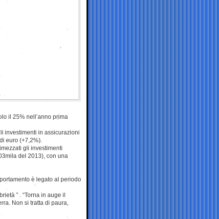
solo il 25% nell’anno prima
i investimenti in assicurazioni
di euro (+7,2%).
mezzati gli investimenti
403mila del 2013), con una
omportamento è legato al periodo
rietà ” . “Torna in auge il
ra. Non si tratta di paura,