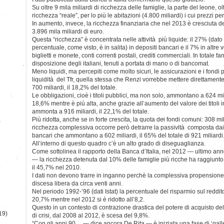
Su oltre 9 mila miliardi di ricchezza delle famiglie, la parte del leone, olt
ricchezza “reale”, per lo più le abitazioni (4.800 miliardi) i cui prezzi p
In aumento, invece, la ricchezza finanziaria che nel 2013 è cresciuta de
3.896 mila miliardi di euro.
Questa “ricchezza” è concentrata nelle attività più liquide: il 27% (dato
percentuale, come visto, è in salita) in depositi bancari e il 7% in altre
biglietti e monete, conti correnti postali, crediti commerciali. In totale f
disposizione degli italiani, tenuti a portata di mano o di bancomat.
Meno liquidi, ma percepiti come molto sicuri, le assicurazioni e i fondi
liquidità del Tfr, quella stessa che Renzi vorrebbe mettere direttamente i
700 miliardi, il 18,2% del totale.
Le obbligazioni, cioè i titoli pubblici, ma non solo, ammontano a 624 mi
18,6% mentre è più alta, anche grazie all’aumento del valore dei titoli i
ammonta a 916 miliardi, il 22,1% del totale.
Più ridotta, anche se in forte crescita, la quota dei fondi comuni: 308 m
)
ricchezza complessiva occorre però detrarre la passività composta dai d
bancari che ammontano a 602 miliardi, il 65% del totale di 921 miliardi
All’interno di questo quadro c’è un alto grado di diseguaglianza.
Come sottolinea il rapporto della Banca d’Italia, nel 2012 — ultimo anno 
— la ricchezza detenuta dal 10% delle famiglie più ricche ha raggiunto i
il 45,7% nel 2010.
I dati non devono trarre in inganno perchè la complessiva propensione al
discesa libera da circa venti anni.
Nel periodo 1992-’96 (dati Istat) la percentuale del risparmio sul redd
20,7% mentre nel 2012 si è ridotto all’8,2.
Questo in un contesto di contrazione drastica del potere di acquisto de
19)
di crisi, dal 2008 al 2012, è scesa del 9,8%.
“Con gli anni 90 — dice ancora De Rita — è iniziata una fase di ‘gall