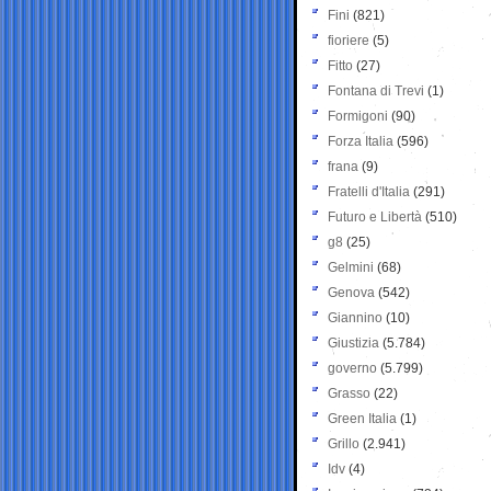
Fini
(821)
fioriere
(5)
Fitto
(27)
Fontana di Trevi
(1)
Formigoni
(90)
Forza Italia
(596)
frana
(9)
Fratelli d'Italia
(291)
Futuro e Libertà
(510)
g8
(25)
Gelmini
(68)
Genova
(542)
Giannino
(10)
Giustizia
(5.784)
governo
(5.799)
Grasso
(22)
Green Italia
(1)
Grillo
(2.941)
Idv
(4)