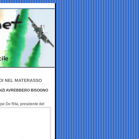
LDI NEL MATERASSO
RENZI AVREBBERO BISOGNO
pe De Rita, presidente del