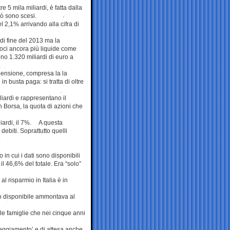
re 5 mila miliardi, è fatta dalla
erò sono scesi.
l 2,1% arrivando alla cifra di
 di fine del 2013 ma la
 voci ancora più liquide come
anno 1.320 miliardi di euro a
 pensione, compresa la la
n busta paga: si tratta di oltre
liardi e rappresentano il
n Borsa, la quota di azioni che
iliardi, il 7%. A questa
ebiti. Soprattutto quelli
.
in cui i dati sono disponibili
l 46,6% del totale. Era “solo”
 risparmio in Italia è in
ito disponibile ammontava al
lle famiglie che nei cinque anni
eggiamento’ e di attesa anche