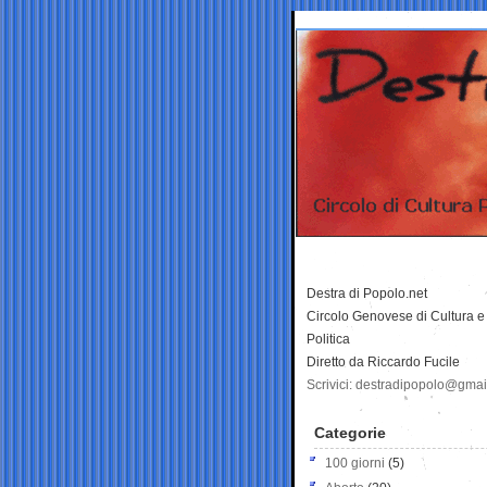
Destra di Popolo.net
Circolo Genovese di Cultura e
Politica
Diretto da Riccardo Fucile
Scrivici: destradipopolo@gma
Categorie
100 giorni
(5)