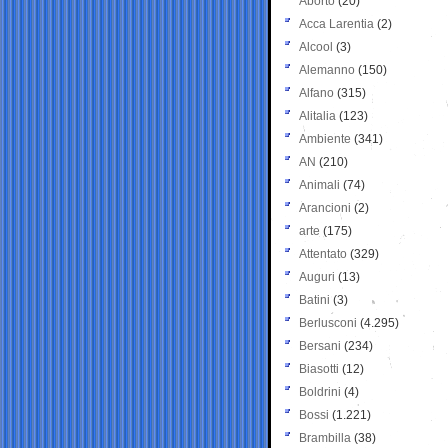
Aborto
(20)
Acca Larentia
(2)
Alcool
(3)
Alemanno
(150)
Alfano
(315)
Alitalia
(123)
Ambiente
(341)
AN
(210)
Animali
(74)
Arancioni
(2)
arte
(175)
Attentato
(329)
Auguri
(13)
Batini
(3)
Berlusconi
(4.295)
Bersani
(234)
Biasotti
(12)
Boldrini
(4)
Bossi
(1.221)
Brambilla
(38)