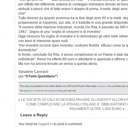
per effetto del differente sistema di conteggio monetario dovuto all’euro.
abituati a prezzi che di fatto erano il doppio di prima. A metà degli anni
crisi”.
Tutto diverso da quanto avveniva tra la fine degli anni 60 e la metà de
propensione al risparmio, pur alta, si è tradotta in una grande disponibil
“Il numero delle imprese industriali, ricorda De Rita, è passato da 480 
1981”. Segno di una “voglia di crescere e di investire”.
Oggi nessuno ha voglia di investire e lo dimostrano gli oltre mille miliar
con tassi di interesse quasi nulli.
“Per investirli occorre dare incentivi, costruire finalità efficaci come la sp
domestiche”.
In fondo, conclude De Rita, il senso complessivo di un Paese è dato da
individuali”. Renzi ha offerto 80 euro e altrettanti si appresta a offrirne c
Ma non ha ancora trovato un senso a questa storia.
Salvatore Cannavò
(da
“Il Fatto Quotidiano”
)
This entry was posted on mercoledì, Ottobre 1st, 2014 at 21:26 and is filed under
economia
. You can follow any re
You can
leave a response
, or
trackback
from your own site.
«
LE SOCIETA’ DI CALCIO DEVONO PAGARE GLI AGENTI? ALLORA R
COME COMPLICARE LA VITA AGLI ITALIANI: E’ OBBLIGATORIO 
PAGAMENTI OLTRE 1.000 EURO
»
Leave a Reply
You must be
logged in
to post a comment.