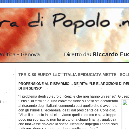
TFR & 80 EURO? Lâ€™ITALIA SFIDUCIATA METTE I SO
PROPENSIONE AL RISPARMIO… DE RITA: “LE ELARGIZIONI DI 
DI UN SENSO”
“Il problema degli 80 euro di Renzi è che non hanno un senso”. Giusep
Censis, al termine di una conversazione su cosa sta accadendo
il.com
al risparmio degli italiani, commenta così quello che è avvenuto
con gli stimoli all’economia ideati dal presidente del Consiglio.
“Visto il contesto in cui ci troviamo quella somma è stata troppo
poco ma soprattutto non ha avuto una chiara finalità , qualcosa
che motivasse davvero la spesa. Nessuno impegna i pochi soldi
a disposizione se non ha un buon motivo per farlo”.