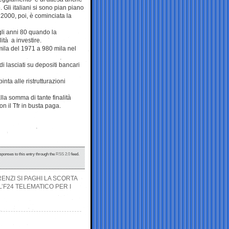
 Gli italiani si sono pian piano
 2000, poi, è cominciata la
gli anni 80 quando la
ità a investire.
mila del 1971 a 980 mila nel
di lasciati su depositi bancari
inta alle ristrutturazioni
lla somma di tante finalità
on il Tfr in busta paga.
sponses to this entry through the
RSS 2.0
feed.
ENZI SI PAGHI LA SCORTA
L’F24 TELEMATICO PER I