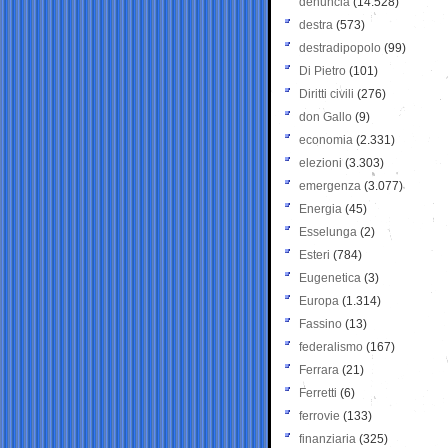
denuncia
(14.528)
destra
(573)
destradipopolo
(99)
Di Pietro
(101)
Diritti civili
(276)
don Gallo
(9)
economia
(2.331)
elezioni
(3.303)
emergenza
(3.077)
Energia
(45)
Esselunga
(2)
Esteri
(784)
Eugenetica
(3)
Europa
(1.314)
Fassino
(13)
federalismo
(167)
Ferrara
(21)
Ferretti
(6)
ferrovie
(133)
finanziaria
(325)