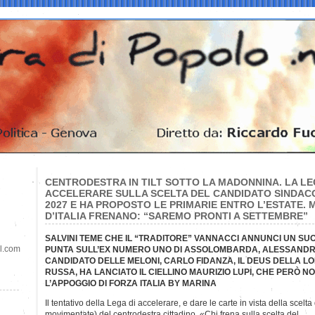
CENTRODESTRA IN TILT SOTTO LA MADONNINA. LA L
ACCELERARE SULLA SCELTA DEL CANDIDATO SINDACO
2027 E HA PROPOSTO LE PRIMARIE ENTRO L’ESTATE. M
D’ITALIA FRENANO: “SAREMO PRONTI A SETTEMBRE”
SALVINI TEME CHE IL “TRADITORE” VANNACCI ANNUNCI UN SUO
il.com
PUNTA SULL’EX NUMERO UNO DI ASSOLOMBARDA, ALESSANDR
CANDIDATO DELLE MELONI, CARLO FIDANZA, IL DEUS DELLA LO
RUSSA, HA LANCIATO IL CIELLINO MAURIZIO LUPI, CHE PERÒ 
L’APPOGGIO DI FORZA ITALIA BY MARINA
Il tentativo della Lega di accelerare, e dare le carte in vista della scelt
movimentate) del centrodestra cittadino. «Chi frena sulla scelta del