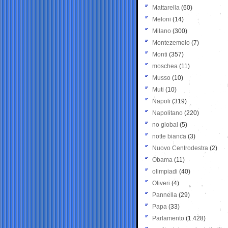
Mattarella
(60)
Meloni
(14)
Milano
(300)
Montezemolo
(7)
Monti
(357)
moschea
(11)
Musso
(10)
Muti
(10)
Napoli
(319)
Napolitano
(220)
no global
(5)
notte bianca
(3)
Nuovo Centrodestra
(2)
Obama
(11)
olimpiadi
(40)
Oliveri
(4)
Pannella
(29)
Papa
(33)
Parlamento
(1.428)