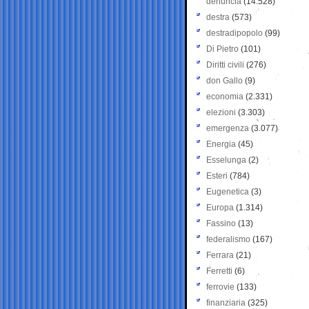
denuncia
(14.528)
destra
(573)
destradipopolo
(99)
Di Pietro
(101)
Diritti civili
(276)
don Gallo
(9)
economia
(2.331)
elezioni
(3.303)
emergenza
(3.077)
Energia
(45)
Esselunga
(2)
Esteri
(784)
Eugenetica
(3)
Europa
(1.314)
Fassino
(13)
federalismo
(167)
Ferrara
(21)
Ferretti
(6)
ferrovie
(133)
finanziaria
(325)