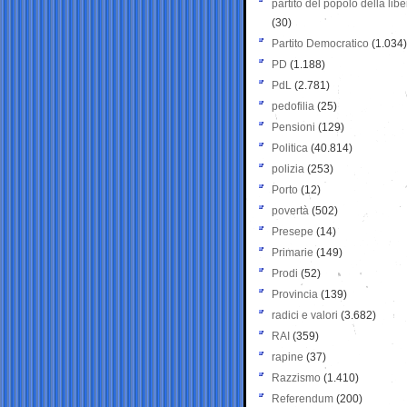
partito del popolo della libe
(30)
Partito Democratico
(1.034)
PD
(1.188)
PdL
(2.781)
pedofilia
(25)
Pensioni
(129)
Politica
(40.814)
polizia
(253)
Porto
(12)
povertà
(502)
Presepe
(14)
Primarie
(149)
Prodi
(52)
Provincia
(139)
radici e valori
(3.682)
RAI
(359)
rapine
(37)
Razzismo
(1.410)
Referendum
(200)