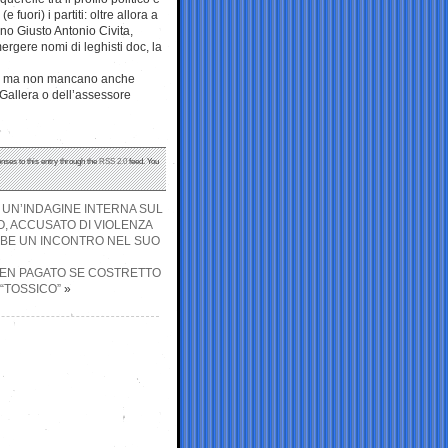
fuori) i partiti: oltre allora a
ino Giusto Antonio Civita,
rgere nomi di leghisti doc, la
ico, ma non mancano anche
o Gallera o dell’assessore
nses to this entry through the
RSS 2.0
feed. You
O UN’INDAGINE INTERNA SUL
O, ACCUSATO DI VIOLENZA
EBBE UN INCONTRO NEL SUO
BEN PAGATO SE COSTRETTO
“TOSSICO”
»