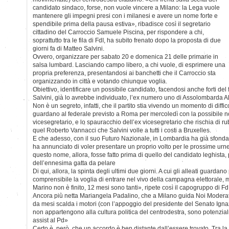
candidato sindaco, forse, non vuole vincere a Milano: la Lega vuole
mantenere gli impegni presi con i milanesi e avere un nome forte e
spendibile prima della pausa estiva», ribadisce così il segretario
cittadino del Carroccio Samuele Piscina, per rispondere a chi,
soprattutto tra le fila di FdI, ha subito frenato dopo la proposta di due
giorni fa di Matteo Salvini.
Ovvero, organizzare per sabato 20 e domenica 21 delle primarie in
salsa lumbard. Lasciando campo libero, a chi vuole, di esprimere una
propria preferenza, presentandosi ai banchetti che il Carroccio sta
organizzando in città e votando chiunque voglia.
Obiettivo, identificare un possibile candidato, facendosi anche forti del f
Salvini, già lo avrebbe individuato, l’ex numero uno di Assolombarda 
Non è un segreto, infatti, che il partito stia vivendo un momento di difficol
guardano al federale previsto a Roma per mercoledì con la possibile 
vicesegretario, e lo spauracchio dell’ex vicesegretario che rischia di ru
quel Roberto Vannacci che Salvini volle a tutti i costi a Bruxelles.
E che adesso, con il suo Futuro Nazionale, in Lombardia ha già sfondato
ha annunciato di voler presentare un proprio volto per le prossime urn
questo nome, allora, fosse fatto prima di quello del candidato leghista, 
dell’ennesima gatta da pelare
Di qui, allora, la spinta degli ultimi due giorni. A cui gli alleati guardan
comprensibile la voglia di entrare nel vivo della campagna elettorale, 
Marino non è finito, 12 mesi sono tanti», ripete così il capogruppo di F
Ancora più netta Mariangela Padalino, che a Milano guida Noi Moderati,
da mesi scalda i motori (con l’appoggio del presidente del Senato Ign
non appartengono alla cultura politica del centrodestra, sono potenzia
assist al Pd»
Certo è, però, che un accordo è ben distante dall’essere trovato. Tra la qu