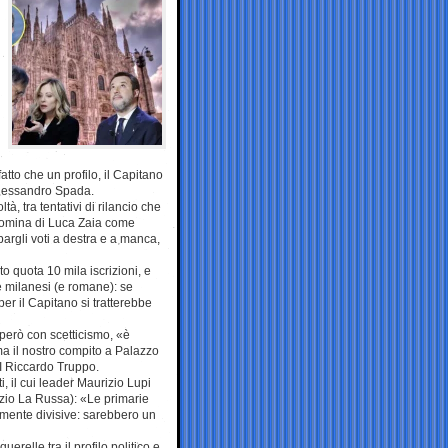
atto che un profilo, il Capitano
Alessandro Spada.
tà, tra tentativi di rilancio che
nomina di Luca Zaia come
bargli voti a destra e a manca,
 quota 10 mila iscrizioni, e
e milanesi (e romane): se
per il Capitano si tratterebbe
o però con scetticismo, «è
ma il nostro compito a Palazzo
dI Riccardo Truppo.
 il cui leader Maurizio Lupi
azio La Russa): «Le primarie
lmente divisive: sarebbero un
erelle tra il profilo politico e