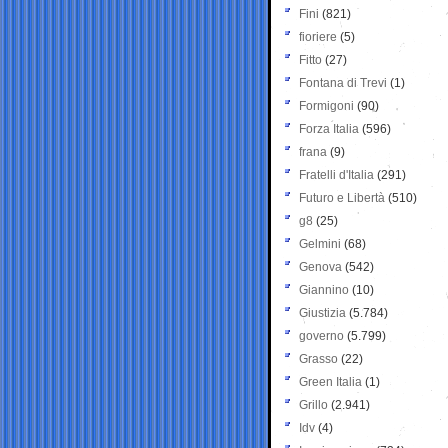
Fini
(821)
fioriere
(5)
Fitto
(27)
Fontana di Trevi
(1)
Formigoni
(90)
Forza Italia
(596)
frana
(9)
Fratelli d'Italia
(291)
Futuro e Libertà
(510)
g8
(25)
Gelmini
(68)
Genova
(542)
Giannino
(10)
Giustizia
(5.784)
governo
(5.799)
Grasso
(22)
Green Italia
(1)
Grillo
(2.941)
Idv
(4)