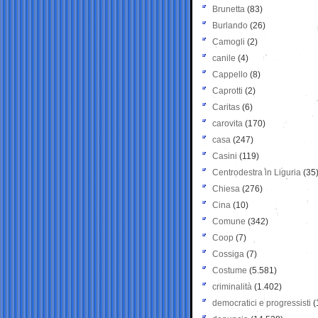
Brunetta
(83)
Burlando
(26)
Camogli
(2)
canile
(4)
Cappello
(8)
Caprotti
(2)
Caritas
(6)
carovita
(170)
casa
(247)
Casini
(119)
Centrodestra in Liguria
(35
Chiesa
(276)
Cina
(10)
Comune
(342)
Coop
(7)
Cossiga
(7)
Costume
(5.581)
criminalità
(1.402)
democratici e progressisti
(