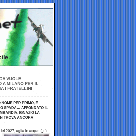
EGA VUOLE
 A MILANO PER IL
A I FRATELLINI
 NOME PER PRIMO, E
O SPADA… AFFONDATO IL
MBARDIA, IGNAZIO LA
NON TROVA ANCORA
a del 2027,
agita le acque (già