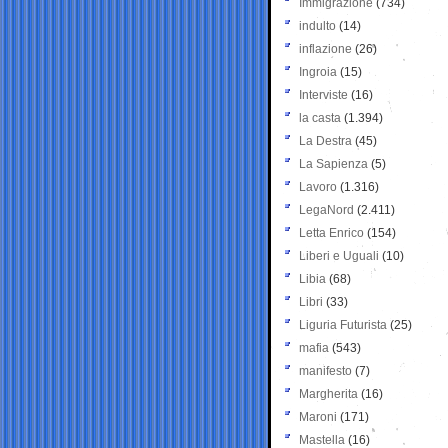
Immigrazione
(734)
indulto
(14)
inflazione
(26)
Ingroia
(15)
Interviste
(16)
la casta
(1.394)
La Destra
(45)
La Sapienza
(5)
Lavoro
(1.316)
LegaNord
(2.411)
Letta Enrico
(154)
Liberi e Uguali
(10)
Libia
(68)
Libri
(33)
Liguria Futurista
(25)
mafia
(543)
manifesto
(7)
Margherita
(16)
Maroni
(171)
Mastella
(16)