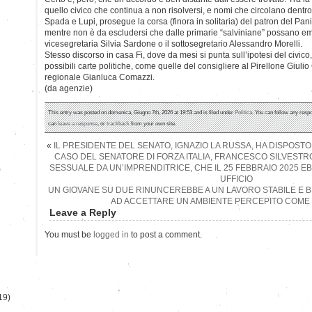
quello civico che continua a non risolversi, e nomi che circolano dentro (e 
Spada e Lupi, prosegue la corsa (finora in solitaria) del patron del Pan
mentre non è da escludersi che dalle primarie “salviniane” possano eme
vicesegretaria Silvia Sardone o il sottosegretario Alessandro Morelli.
Stesso discorso in casa Fi, dove da mesi si punta sull’ipotesi del civ
possibili carte politiche, come quelle del consigliere al Pirellone Giuli
regionale Gianluca Comazzi.
(da agenzie)
This entry was posted on domenica, Giugno 7th, 2026 at 19:53 and is filed under
Politica
. You can follow any respo
can
leave a response
, or
trackback
from your own site.
«
IL PRESIDENTE DEL SENATO, IGNAZIO LA RUSSA, HA DISPOST
CASO DEL SENATORE DI FORZA ITALIA, FRANCESCO SILVESTR
SESSUALE DA UN’IMPRENDITRICE, CHE IL 25 FEBBRAIO 2025 
)
UFFICIO
UN GIOVANE SU DUE RINUNCEREBBE A UN LAVORO STABILE E 
AD ACCETTARE UN AMBIENTE PERCEPITO COME 
Leave a Reply
You must be
logged in
to post a comment.
19)