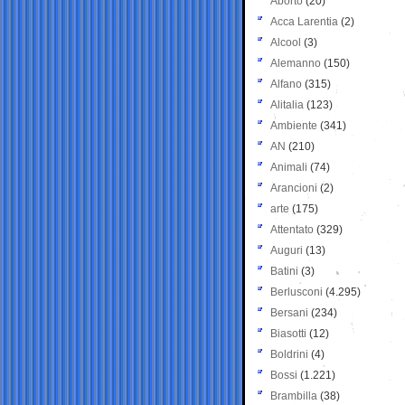
Aborto
(20)
Acca Larentia
(2)
Alcool
(3)
Alemanno
(150)
Alfano
(315)
Alitalia
(123)
Ambiente
(341)
AN
(210)
Animali
(74)
Arancioni
(2)
arte
(175)
Attentato
(329)
Auguri
(13)
Batini
(3)
Berlusconi
(4.295)
Bersani
(234)
Biasotti
(12)
Boldrini
(4)
Bossi
(1.221)
Brambilla
(38)