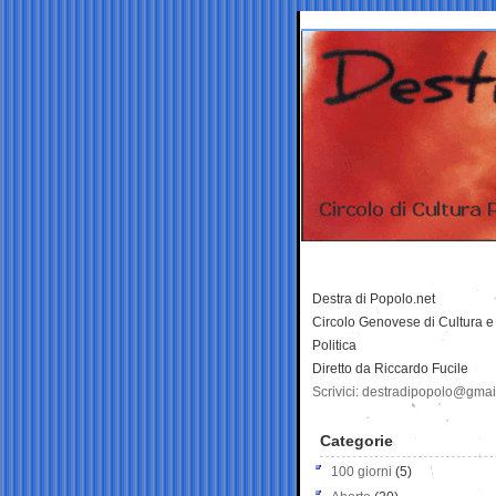
Destra di Popolo.net
Circolo Genovese di Cultura e
Politica
Diretto da Riccardo Fucile
Scrivici: destradipopolo@gma
Categorie
100 giorni
(5)