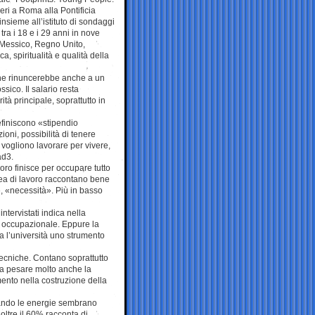
ieri a Roma alla Pontificia
insieme all’istituto di sondaggi
tra i 18 e i 29 anni in nove
a, Messico, Regno Unito,
, spiritualità e qualità della
 che rinuncerebbe anche a un
sico. Il salario resta
ità principale, soprattutto in
finiscono «stipendio
oni, possibilità di tenere
 vogliono lavorare per vivere,
ad3.
avoro finisce per occupare tutto
idea di lavoro raccontano bene
, «necessità». Più in basso
ntervistati indica nella
o occupazionale. Eppure la
 l’università uno strumento
ecniche. Contano soprattutto
 a pesare molto anche la
mento nella costruzione della
uando le energie sembrano
 oltre il 60% racconta di