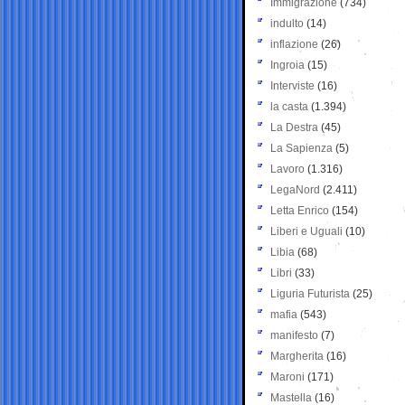
Immigrazione
(734)
indulto
(14)
inflazione
(26)
Ingroia
(15)
Interviste
(16)
la casta
(1.394)
La Destra
(45)
La Sapienza
(5)
Lavoro
(1.316)
LegaNord
(2.411)
Letta Enrico
(154)
Liberi e Uguali
(10)
Libia
(68)
Libri
(33)
Liguria Futurista
(25)
mafia
(543)
manifesto
(7)
Margherita
(16)
Maroni
(171)
Mastella
(16)