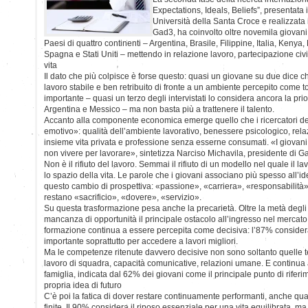
Expectations, Ideals, Beliefs”, presentata 
Università della Santa Croce e realizzata 
Gad3, ha coinvolto oltre novemila giovani 
Paesi di quattro continenti – Argentina, Brasile, Filippine, Italia, Keny
Spagna e Stati Uniti – mettendo in relazione lavoro, partecipazione civica
vita
Il dato che più colpisce è forse questo: quasi un giovane su due dice
lavoro stabile e ben retribuito di fronte a un ambiente percepito come tos
importante – quasi un terzo degli intervistati lo considera ancora la prior
Argentina e Messico – ma non basta più a trattenere il talento.
Accanto alla componente economica emerge quello che i ricercatori de
emotivo»: qualità dell’ambiente lavorativo, benessere psicologico, relazi
insieme vita privata e professione senza esserne consumati. «I giovani
non vivere per lavorare», sintetizza Narciso Michavila, presidente di G
Non è il rifiuto del lavoro. Semmai il rifiuto di un modello nel quale il l
lo spazio della vita. Le parole che i giovani associano più spesso all’
questo cambio di prospettiva: «passione», «carriera», «responsabilità»
restano «sacrificio», «dovere», «servizio».
Su questa trasformazione pesa anche la precarietà. Oltre la metà degli i
mancanza di opportunità il principale ostacolo all’ingresso nel mercat
formazione continua a essere percepita come decisiva: l’87% considera
importante soprattutto per accedere a lavori migliori.
Ma le competenze ritenute davvero decisive non sono soltanto quelle t
lavoro di squadra, capacità comunicative, relazioni umane. E continua
famiglia, indicata dal 62% dei giovani come il principale punto di riferi
propria idea di futuro
C’è poi la fatica di dover restare continuamente performanti, anche q
finite. Il 90% considera il riposo essenziale per una vita equilibrata, ma