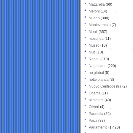
Mattarella
(60)
Meloni
(14)
Milano
(300)
Montezemolo
(7)
Monti
(357)
moschea
(11)
Musso
(10)
Muti
(10)
Napoli
(319)
Napolitano
(220)
no global
(5)
notte bianca
(3)
Nuovo Centrodestra
(2)
Obama
(11)
olimpiadi
(40)
Oliveri
(4)
Pannella
(29)
Papa
(33)
Parlamento
(1.428)