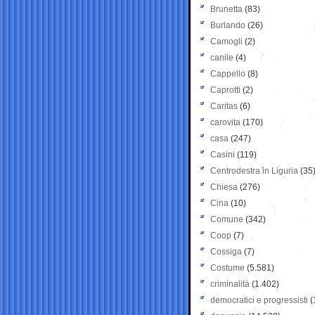
Brunetta
(83)
Burlando
(26)
Camogli
(2)
canile
(4)
Cappello
(8)
Caprotti
(2)
Caritas
(6)
carovita
(170)
casa
(247)
Casini
(119)
Centrodestra in Liguria
(35
Chiesa
(276)
Cina
(10)
Comune
(342)
Coop
(7)
Cossiga
(7)
Costume
(5.581)
criminalità
(1.402)
democratici e progressisti
(