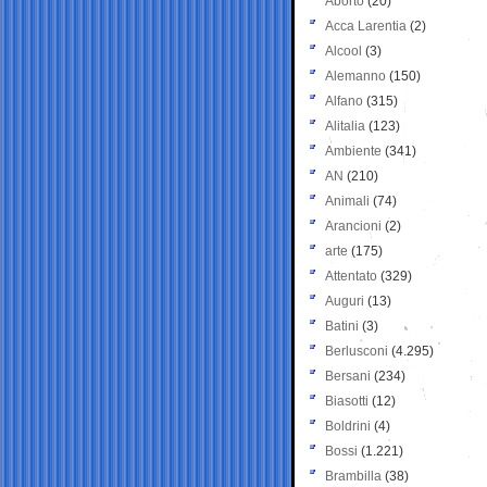
Aborto
(20)
Acca Larentia
(2)
Alcool
(3)
Alemanno
(150)
Alfano
(315)
Alitalia
(123)
Ambiente
(341)
AN
(210)
Animali
(74)
Arancioni
(2)
arte
(175)
Attentato
(329)
Auguri
(13)
Batini
(3)
Berlusconi
(4.295)
Bersani
(234)
Biasotti
(12)
Boldrini
(4)
Bossi
(1.221)
Brambilla
(38)