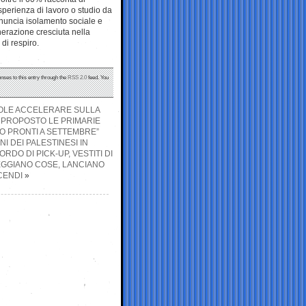
sperienza di lavoro o studio da
enuncia isolamento sociale e
erazione cresciuta nella
di respiro.
nses to this entry through the
RSS 2.0
feed. You
UOLE ACCELERARE SULLA
A PROPOSTO LE PRIMARIE
MO PRONTI A SETTEMBRE”
NI DEI PALESTINESI IN
DO DI PICK-UP, VESTITI DI
EGGIANO COSE, LANCIANO
CENDI
»