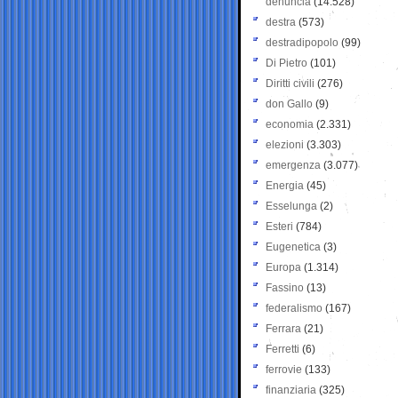
denuncia
(14.528)
destra
(573)
destradipopolo
(99)
Di Pietro
(101)
Diritti civili
(276)
don Gallo
(9)
economia
(2.331)
elezioni
(3.303)
emergenza
(3.077)
Energia
(45)
Esselunga
(2)
Esteri
(784)
Eugenetica
(3)
Europa
(1.314)
Fassino
(13)
federalismo
(167)
Ferrara
(21)
Ferretti
(6)
ferrovie
(133)
finanziaria
(325)