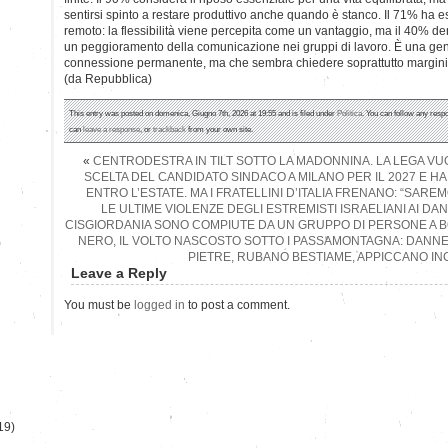
sentirsi spinto a restare produttivo anche quando è stanco. Il 71% ha e
remoto: la flessibilità viene percepita come un vantaggio, ma il 40% d
un peggioramento della comunicazione nei gruppi di lavoro. È una gen
connessione permanente, ma che sembra chiedere soprattutto margini 
(da Repubblica)
This entry was posted on domenica, Giugno 7th, 2026 at 19:55 and is filed under
Politica
. You can follow any respo
can
leave a response
, or
trackback
from your own site.
«
CENTRODESTRA IN TILT SOTTO LA MADONNINA. LA LEGA V
SCELTA DEL CANDIDATO SINDACO A MILANO PER IL 2027 E H
ENTRO L’ESTATE. MA I FRATELLINI D’ITALIA FRENANO: “SARE
LE ULTIME VIOLENZE DEGLI ESTREMISTI ISRAELIANI AI DAN
CISGIORDANIA SONO COMPIUTE DA UN GRUPPO DI PERSONE A BOR
NERO, IL VOLTO NASCOSTO SOTTO I PASSAMONTAGNA: DANN
)
PIETRE, RUBANO BESTIAME, APPICCANO IN
Leave a Reply
You must be
logged in
to post a comment.
19)