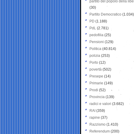
partito del popolo della libe
(30)
Partito Democratico
(1.034)
PD
(1.188)
PdL
(2.781)
pedofilia
(25)
Pensioni
(129)
Politica
(40.814)
polizia
(253)
Porto
(12)
povertà
(502)
Presepe
(14)
Primarie
(149)
Prodi
(52)
Provincia
(139)
radici e valori
(3.682)
RAI
(359)
rapine
(37)
Razzismo
(1.410)
Referendum
(200)