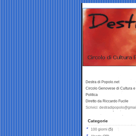
Destra di Popolo.net
Circolo Genovese di Cultura e
Politica
Diretto da Riccardo Fucile
Scrivici: destradipopolo@gma
Categorie
100 giorni
(5)