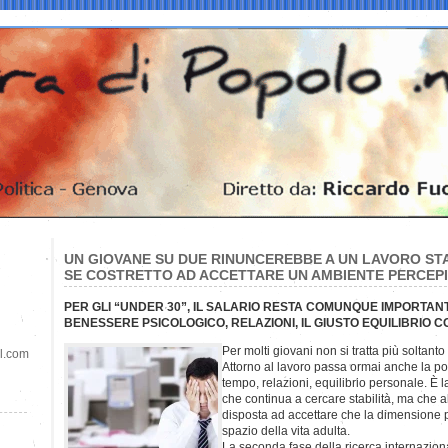
UN GIOVANE SU DUE RINUNCEREBBE A UN LAVORO ST
SE COSTRETTO AD ACCETTARE UN AMBIENTE PERCEP
PER GLI “UNDER 30”, IL SALARIO RESTA COMUNQUE IMPORTA
BENESSERE PSICOLOGICO, RELAZIONI, IL GIUSTO EQUILIBRIO CO
Per molti giovani non si tratta più soltan
il.com
Attorno al lavoro passa ormai anche la pos
tempo, relazioni, equilibrio personale. È 
che continua a cercare stabilità, ma che
disposta ad accettare che la dimensione p
spazio della vita adulta.
La seconda fase della ricerca internazion