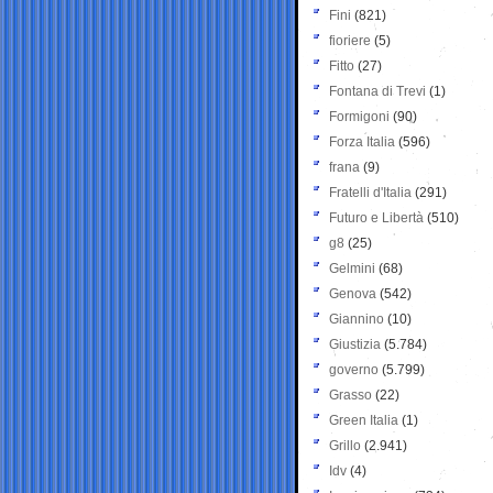
Fini
(821)
fioriere
(5)
Fitto
(27)
Fontana di Trevi
(1)
Formigoni
(90)
Forza Italia
(596)
frana
(9)
Fratelli d'Italia
(291)
Futuro e Libertà
(510)
g8
(25)
Gelmini
(68)
Genova
(542)
Giannino
(10)
Giustizia
(5.784)
governo
(5.799)
Grasso
(22)
Green Italia
(1)
Grillo
(2.941)
Idv
(4)