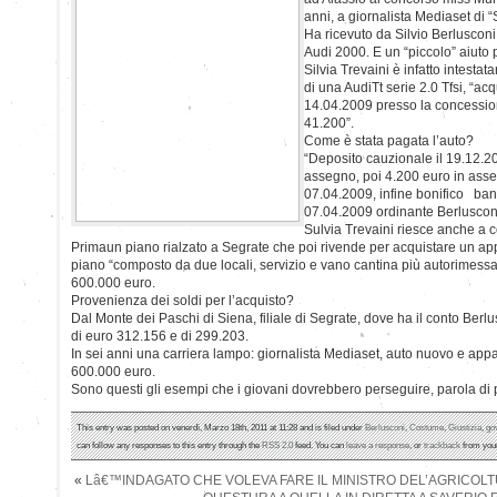
anni, a giornalista Mediaset di “
Ha ricevuto da Silvio Berluscon
Audi 2000. E un “piccolo” aiuto
Silvia Trevaini è infatto intestata
di una AudiTt serie 2.0 Tfsi, “acq
14.04.2009 presso la concessio
41.200”.
Come è stata pagata l’auto?
“Deposito cauzionale il 19.12.2
assegno, poi 4.200 euro in asse
07.04.2009, infine bonifico banc
07.04.2009 ordinante Berlusconi
Sulvia Trevaini riesce anche a 
Primaun piano rialzato a Segrate che poi rivende per acquistare un a
piano “composto da due locali, servizio e vano cantina più autorimessa”
600.000 euro.
Provenienza dei soldi per l’acquisto?
Dal Monte dei Paschi di Siena, filiale di Segrate, dove ha il conto Berl
di euro 312.156 e di 299.203.
In sei anni una carriera lampo: giornalista Mediaset, auto nuovo e app
600.000 euro.
Sono questi gli esempi che i giovani dovrebbero perseguire, parola di 
This entry was posted on venerdì, Marzo 18th, 2011 at 11:28 and is filed under
Berlusconi
,
Costume
,
Giustizia
,
go
can follow any responses to this entry through the
RSS 2.0
feed. You can
leave a response
, or
trackback
from your
«
Lâ€™INDAGATO CHE VOLEVA FARE IL MINISTRO DEL’AGRICOLT