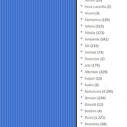
Aborto
(20)
Acca Larentia
(2)
Alcool
(3)
Alemanno
(150)
Alfano
(315)
Alitalia
(123)
Ambiente
(341)
AN
(210)
Animali
(74)
Arancioni
(2)
arte
(175)
Attentato
(329)
Auguri
(13)
Batini
(3)
Berlusconi
(4.295)
Bersani
(234)
Biasotti
(12)
Boldrini
(4)
Bossi
(1.221)
Brambilla
(38)