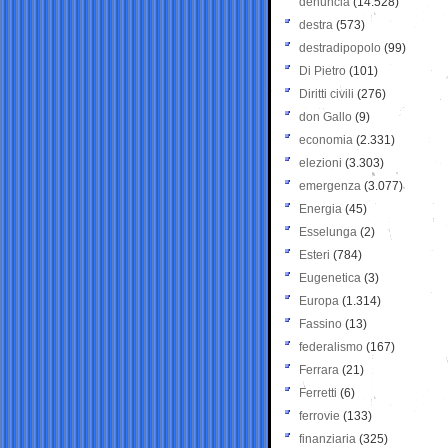
denuncia
(14.528)
destra
(573)
destradipopolo
(99)
Di Pietro
(101)
Diritti civili
(276)
don Gallo
(9)
economia
(2.331)
elezioni
(3.303)
emergenza
(3.077)
Energia
(45)
Esselunga
(2)
Esteri
(784)
Eugenetica
(3)
Europa
(1.314)
Fassino
(13)
federalismo
(167)
Ferrara
(21)
Ferretti
(6)
ferrovie
(133)
finanziaria
(325)