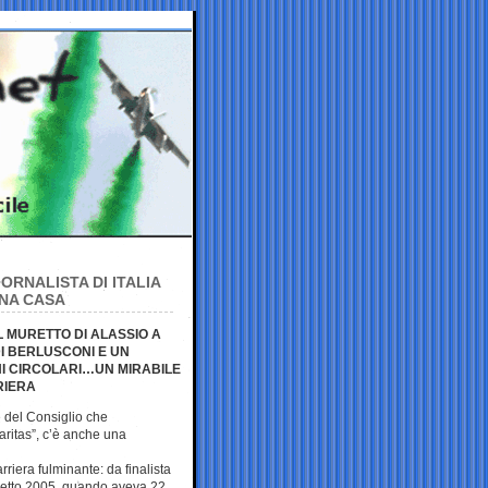
ORNALISTA DI ITALIA
UNA CASA
L MURETTO DI ALASSIO A
I BERLUSCONI E UN
I CIRCOLARI…UN MIRABILE
RIERA
e del Consiglio che
ritas”, c’è anche una
arriera fulminante: da finalista
retto 2005, quando aveva 22