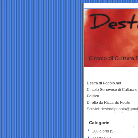
Destra di Popolo.net
Circolo Genovese di Cultura e
Politica
Diretto da Riccardo Fucile
Scrivici: destradipopolo@gma
Categorie
100 giorni
(5)