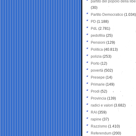
partito del popolo della libe
(30)
Partito Democratico
(1.034)
PD
(1.188)
PdL
(2.781)
pedofilia
(25)
Pensioni
(129)
Politica
(40.813)
polizia
(253)
Porto
(12)
povertà
(502)
Presepe
(14)
Primarie
(149)
Prodi
(52)
Provincia
(139)
radici e valori
(3.682)
RAI
(359)
rapine
(37)
Razzismo
(1.410)
Referendum
(200)