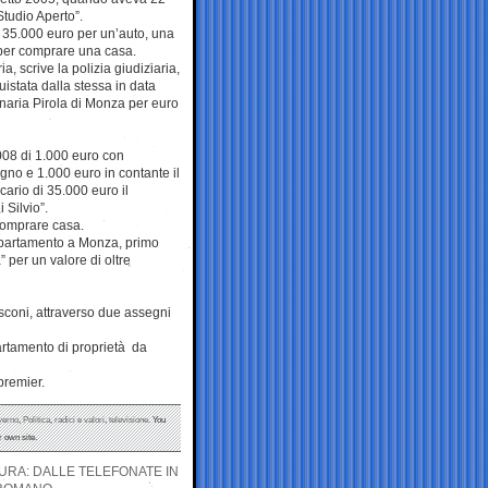
Studio Aperto”.
i 35.000 euro per un’auto, una
 per comprare una casa.
ria, scrive la polizia giudiziaria,
uistata dalla stessa in data
naria Pirola di Monza per euro
008 di 1.000 euro con
gno e 1.000 euro in contante il
ario di 35.000 euro il
 Silvio”.
comprare casa.
ppartamento a Monza, primo
 per un valore di oltre
usconi, attraverso due assegni
artamento di proprietà da
premier.
verno
,
Politica
,
radici e valori
,
televisione
. You
 own site.
URA: DALLE TELEFONATE IN