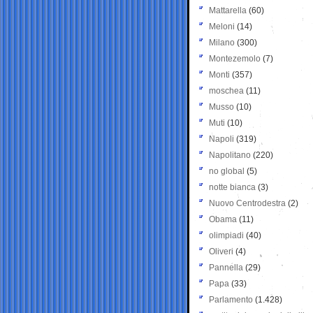
Mattarella
(60)
Meloni
(14)
Milano
(300)
Montezemolo
(7)
Monti
(357)
moschea
(11)
Musso
(10)
Muti
(10)
Napoli
(319)
Napolitano
(220)
no global
(5)
notte bianca
(3)
Nuovo Centrodestra
(2)
Obama
(11)
olimpiadi
(40)
Oliveri
(4)
Pannella
(29)
Papa
(33)
Parlamento
(1.428)