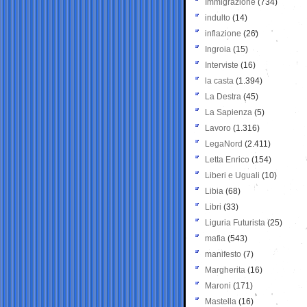
Immigrazione
(734)
indulto
(14)
inflazione
(26)
Ingroia
(15)
Interviste
(16)
la casta
(1.394)
La Destra
(45)
La Sapienza
(5)
Lavoro
(1.316)
LegaNord
(2.411)
Letta Enrico
(154)
Liberi e Uguali
(10)
Libia
(68)
Libri
(33)
Liguria Futurista
(25)
mafia
(543)
manifesto
(7)
Margherita
(16)
Maroni
(171)
Mastella
(16)