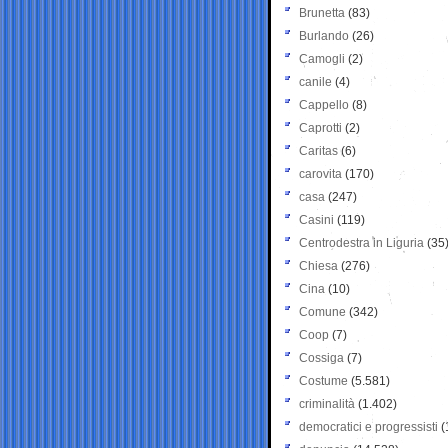
Brunetta
(83)
Burlando
(26)
Camogli
(2)
canile
(4)
Cappello
(8)
Caprotti
(2)
Caritas
(6)
carovita
(170)
casa
(247)
Casini
(119)
Centrodestra in Liguria
(35
Chiesa
(276)
Cina
(10)
Comune
(342)
Coop
(7)
Cossiga
(7)
Costume
(5.581)
criminalità
(1.402)
democratici e progressisti
(