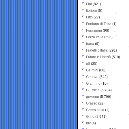
Fini
(821)
fioriere
(5)
Fitto
(27)
Fontana di Trevi
(1)
Formigoni
(90)
Forza Italia
(596)
frana
(9)
Fratelli d'Italia
(291)
Futuro e Libertà
(510)
g8
(25)
Gelmini
(68)
Genova
(542)
Giannino
(10)
Giustizia
(5.784)
governo
(5.799)
Grasso
(22)
Green Italia
(1)
Grillo
(2.941)
Idv
(4)