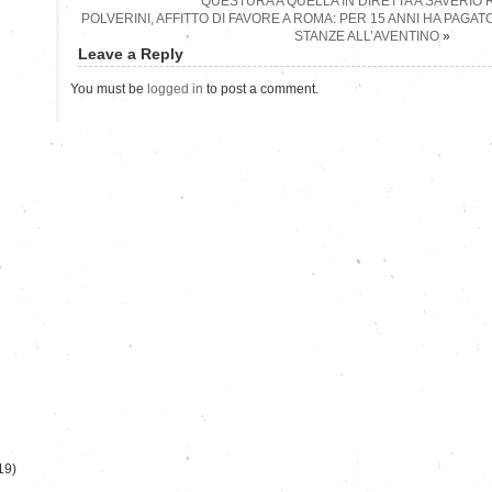
QUESTURA A QUELLA IN DIRETTA A SAVERIO
POLVERINI, AFFITTO DI FAVORE A ROMA: PER 15 ANNI HA PAGAT
STANZE ALL’AVENTINO
»
Leave a Reply
You must be
logged in
to post a comment.
)
19)