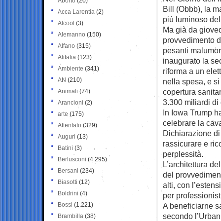
Aborto
(20)
Bill (Obbb),
la ma
Acca Larentia
(2)
più luminoso del
Alcool
(3)
Ma già da gioved
Alemanno
(150)
provvedimento do
Alfano
(315)
pesanti malumor
Alitalia
(123)
inaugurato la sec
Ambiente
(341)
riforma a un ele
AN
(210)
nella spesa, e si 
copertura sanita
Animali
(74)
3.300 miliardi di
Arancioni
(2)
In Iowa Trump ha
arte
(175)
celebrare la cava
Attentato
(329)
Dichiarazione di
Auguri
(13)
rassicurare e ri
Batini
(3)
perplessità.
Berlusconi
(4.295)
L’architettura de
Bersani
(234)
del provvediment
Biasotti
(12)
alti, con l’esten
Boldrini
(4)
per professionist
Bossi
(1.221)
A beneficiarne sa
secondo l’Urban-
Brambilla
(38)