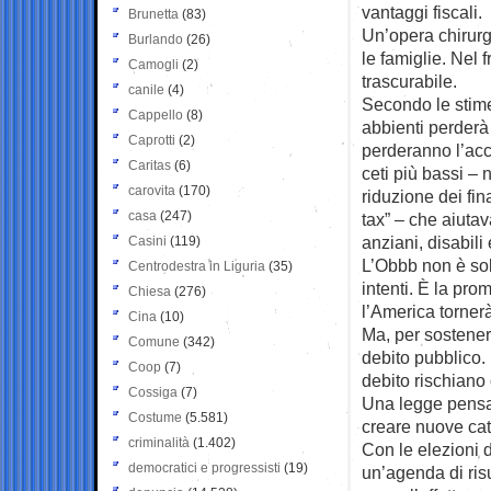
vantaggi fiscali.
Brunetta
(83)
Un’opera chirurg
Burlando
(26)
le famiglie. Nel f
Camogli
(2)
trascurabile.
canile
(4)
Secondo le stime
Cappello
(8)
abbienti perderà 
Caprotti
(2)
perderanno l’acc
Caritas
(6)
ceti più bassi – n
carovita
(170)
riduzione dei fi
casa
(247)
tax” – che aiutav
anziani, disabili 
Casini
(119)
L’Obbb non è sol
Centrodestra in Liguria
(35)
intenti. È la pr
Chiesa
(276)
l’America tornerà
Cina
(10)
Ma, per sostene
Comune
(342)
debito pubblico. 
Coop
(7)
debito rischiano d
Cossiga
(7)
Una legge pensat
Costume
(5.581)
creare nuove cat
criminalità
(1.402)
Con le elezioni d
democratici e progressisti
(19)
un’agenda di risu