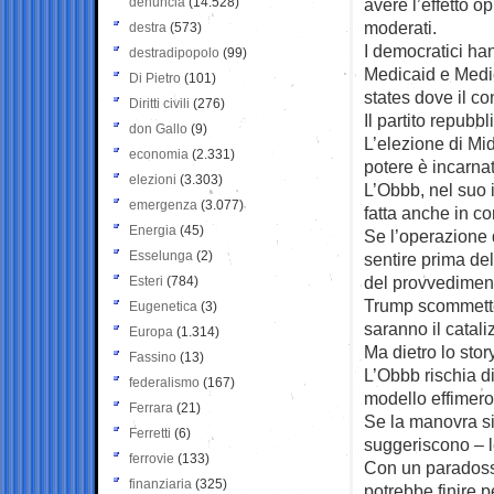
denuncia
(14.528)
avere l’effetto o
moderati.
destra
(573)
I democratici ha
destradipopolo
(99)
Medicaid e Medic
Di Pietro
(101)
states dove il co
Diritti civili
(276)
Il partito repubb
don Gallo
(9)
L’elezione di Mid
economia
(2.331)
potere è incarna
elezioni
(3.303)
L’Obbb, nel suo 
emergenza
(3.077)
fatta anche in co
Energia
(45)
Se l’operazione d
Esselunga
(2)
sentire prima del
del provvediment
Esteri
(784)
Trump scommette 
Eugenetica
(3)
saranno il catali
Europa
(1.314)
Ma dietro lo story
Fassino
(13)
L’Obbb rischia d
federalismo
(167)
modello effimero 
Ferrara
(21)
Se la manovra si
Ferretti
(6)
suggeriscono – l
ferrovie
(133)
Con un paradosso
finanziaria
(325)
potrebbe finire p