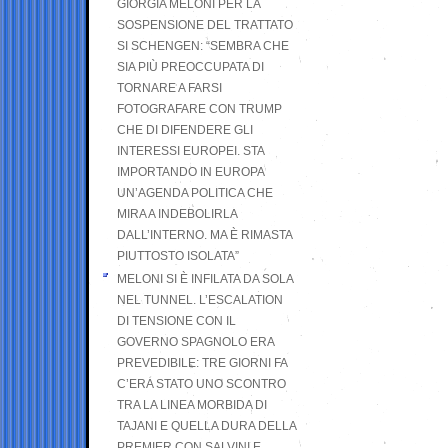
GIORGIA MELONI PER LA
SOSPENSIONE DEL TRATTATO
SI SCHENGEN: “SEMBRA CHE
SIA PIÙ PREOCCUPATA DI
TORNARE A FARSI
FOTOGRAFARE CON TRUMP
CHE DI DIFENDERE GLI
INTERESSI EUROPEI. STA
IMPORTANDO IN EUROPA
UN’AGENDA POLITICA CHE
MIRA A INDEBOLIRLA
DALL’INTERNO. MA È RIMASTA
PIUTTOSTO ISOLATA”
MELONI SI È INFILATA DA SOLA
NEL TUNNEL. L’ESCALATION
DI TENSIONE CON IL
GOVERNO SPAGNOLO ERA
PREVEDIBILE: TRE GIORNI FA
C’ERA STATO UNO SCONTRO
TRA LA LINEA MORBIDA DI
TAJANI E QUELLA DURA DELLA
PREMIER CON SALVINI E