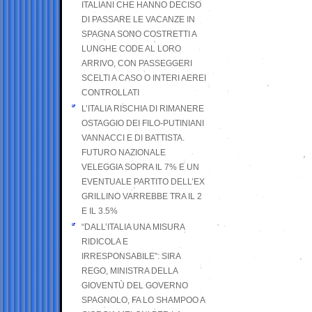
ITALIANI CHE HANNO DECISO
DI PASSARE LE VACANZE IN
SPAGNA SONO COSTRETTI A
LUNGHE CODE AL LORO
ARRIVO, CON PASSEGGERI
SCELTI A CASO O INTERI AEREI
CONTROLLATI
L’ITALIA RISCHIA DI RIMANERE
OSTAGGIO DEI FILO-PUTINIANI
VANNACCI E DI BATTISTA.
FUTURO NAZIONALE
VELEGGIA SOPRA IL 7% E UN
EVENTUALE PARTITO DELL’EX
GRILLINO VARREBBE TRA IL 2
E IL 3.5%
“DALL’ITALIA UNA MISURA
RIDICOLA E
IRRESPONSABILE”: SIRA
REGO, MINISTRA DELLA
GIOVENTÙ DEL GOVERNO
SPAGNOLO, FA LO SHAMPOO A