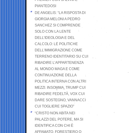
PIANTEDOSI
DE ANGELIS: “LA RISPOSTA DI
GIORGIA MELONI A PEDRO
SANCHEZ SI COMPRENDE
SOLO CON LA LENTE
DELL’IDEOLOGIA E DEL
CALCOLO: LE POLITICHE
DELL’IMMIGRAZIONE COME
TERRENO IDENTITARIO SU CUI
RIBADIRE L’APPARTENENZA
AL MONDO MAGA E COME
CONTINUAZIONE DELLA
POLITICA INTERNA CON ALTRI
MEZZI. INSOMMA, TRUMP CUI
RIBADIRE FEDELTÀ, VOX CUI
DARE SOSTEGNO, VANNACCI
CUI TOGLIERE SPAZIO”
“CRISTO NON ABITA NEI
PALAZZI DEL POTERE, MA SI
IDENTIFICA CON CHI È
AFFAMATO, FORESTIERO O