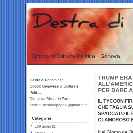
TRUMP ERA
Destra di Popolo.net
ALL’AMERIC
Circolo Genovese di Cultura e
PER DARE A
Politica
Diretto da Riccardo Fucile
IL TYCOON FIR
Scrivici: destradipopolo@gmail.com
CHE TAGLIA SU
SPACCATO IL
Categorie
CLAMOROSO BO
100 giorni
(5)
Nel Giorno dell’