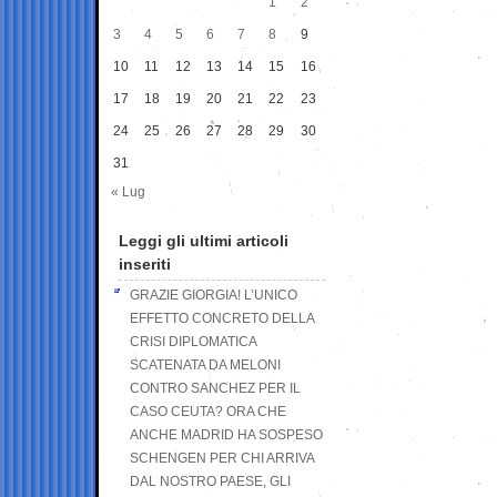
1
2
3
4
5
6
7
8
9
10
11
12
13
14
15
16
17
18
19
20
21
22
23
24
25
26
27
28
29
30
31
« Lug
Leggi gli ultimi articoli
inseriti
GRAZIE GIORGIA! L’UNICO
EFFETTO CONCRETO DELLA
CRISI DIPLOMATICA
SCATENATA DA MELONI
CONTRO SANCHEZ PER IL
CASO CEUTA? ORA CHE
ANCHE MADRID HA SOSPESO
SCHENGEN PER CHI ARRIVA
DAL NOSTRO PAESE, GLI