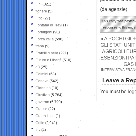
Fini
(821)
(da agenzie)
fioriere
(5)
Fitto
(27)
This entry was posted o
Fontana di Trevi
(1)
responses to this entr
Formigoni
(90)
«
A POCHI GIOR
Forza Italia
(596)
GLI STATI UNI
frana
(9)
AGRICOLI EU
Fratelli d'Italia
(291)
ESENZIONI PA
Futuro e Libertà
(510)
GAS 
g8
(25)
INTERVISTA A FRA
Gelmini
(68)
Leave a Rep
Genova
(542)
Giannino
(10)
You must be
log
Giustizia
(5.784)
governo
(5.799)
Grasso
(22)
Green Italia
(1)
Grillo
(2.941)
Idv
(4)