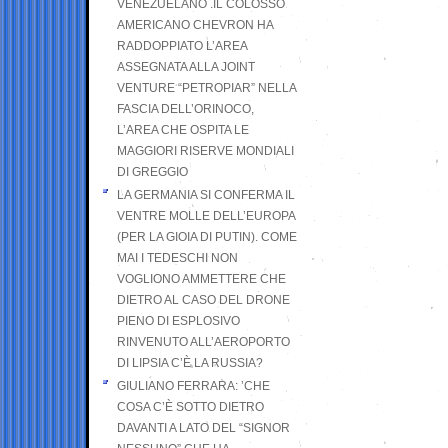
VENEZUELANO .IL COLOSSO
AMERICANO CHEVRON HA
RADDOPPIATO L’AREA
ASSEGNATA ALLA JOINT
VENTURE “PETROPIAR” NELLA
FASCIA DELL’ORINOCO,
L’AREA CHE OSPITA LE
MAGGIORI RISERVE MONDIALI
DI GREGGIO
LA GERMANIA SI CONFERMA IL
VENTRE MOLLE DELL’EUROPA
(PER LA GIOIA DI PUTIN). COME
MAI I TEDESCHI NON
VOGLIONO AMMETTERE CHE
DIETRO AL CASO DEL DRONE
PIENO DI ESPLOSIVO
RINVENUTO ALL’AEROPORTO
DI LIPSIA C’È LA RUSSIA?
GIULIANO FERRARA: ’CHE
COSA C’È SOTTO DIETRO
DAVANTI A LATO DEL “SIGNOR