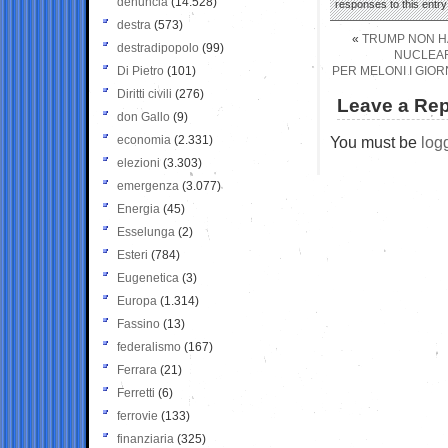
denuncia
(14.528)
responses to this entr
destra
(573)
«
TRUMP NON HA 
destradipopolo
(99)
NUCLEAR
Di Pietro
(101)
PER MELONI I GIOR
Diritti civili
(276)
Leave a Rep
don Gallo
(9)
economia
(2.331)
You must be
log
elezioni
(3.303)
emergenza
(3.077)
Energia
(45)
Esselunga
(2)
Esteri
(784)
Eugenetica
(3)
Europa
(1.314)
Fassino
(13)
federalismo
(167)
Ferrara
(21)
Ferretti
(6)
ferrovie
(133)
finanziaria
(325)