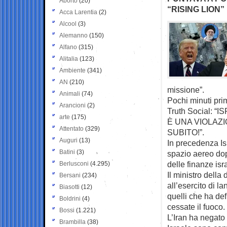
Aborto
(20)
“RISING LION
Acca Larentia
(2)
Alcool
(3)
Alemanno
(150)
Alfano
(315)
Alitalia
(123)
Ambiente
(341)
AN
(210)
missione”.
Animali
(74)
Pochi minuti pri
Arancioni
(2)
Truth Social:
arte
(175)
È UNA VIOLAZI
Attentato
(329)
SUBITO!”.
Auguri
(13)
In precedenza Isr
Batini
(3)
spazio aereo dop
delle finanze is
Berlusconi
(4.295)
Il ministro della
Bersani
(234)
all’esercito di l
Biasotti
(12)
quelli che ha def
Boldrini
(4)
cessate il fuoco.
Bossi
(1.221)
L’Iran ha negato 
Brambilla
(38)