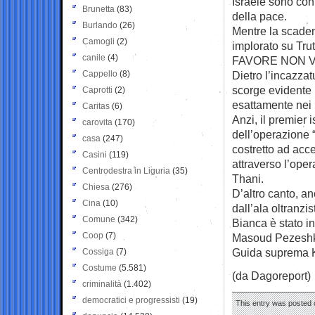
Israele sono cont
Brunetta
(83)
della pace.
Burlando
(26)
Mentre la scaden
Camogli
(2)
implorato su T
canile
(4)
FAVORE NON V
Cappello
(8)
Dietro l’incazzat
scorge evidente i
Caprotti
(2)
esattamente nei 
Caritas
(6)
Anzi, il premier 
carovita
(170)
dell’operazione “
casa
(247)
costretto ad acc
Casini
(119)
attraverso l’ope
Centrodestra in Liguria
(35)
Thani.
Chiesa
(276)
D’altro canto, a
Cina
(10)
dall’ala oltranzi
Comune
(342)
Bianca è stato in
Coop
(7)
Masoud Pezeshkia
Guida suprema 
Cossiga
(7)
Costume
(5.581)
(da Dagoreport)
criminalità
(1.402)
democratici e progressisti
(19)
This entry was posted o