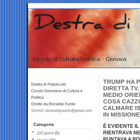
TRUMP HA P
Destra di Popolo.net
DIRETTA TV
Circolo Genovese di Cultura e
MEDIO ORIE
Politica
COSA CAZZ
Diretto da Riccardo Fucile
CALMARE I
Scrivici: destradipopolo@gmail.com
IN MISSION
Categorie
È EVIDENTE IL
RIENTRAVA NEI
100 giorni
(5)
PUNTAVA A PO