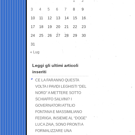
1
2
3
4
5
6
7
8
9
10
11
12
13
14
15
16
17
18
19
20
21
22
23
24
25
26
27
28
29
30
31
« Lug
Leggi gli ultimi articoli
inseriti
CE LA FARANNO QUESTA
VOLTA I PAVIDI LEGHISTI “DEL
NORD” A METTERE SOTTO
SCHIAFFO SALVINI? I
GOVERNATORI ATTILIO
FONTANA E MASSIMILIANO
FEDRIGA, INSIEME AL “DOGE”
LUCA ZAIA, SONO PRONTI A
FORMALIZZARE UNA