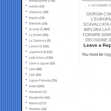
Immigrazione
(734)
«
“UCCIDERE CI
indulto
(14)
inflazione
(26)
GIORGIA C
Ingroia
(15)
L’EUROPA
Interviste
(16)
SCAVALCATA A
IMPLORA LA F
la casta
(1.394)
FORNIRE ARMI
La Destra
(45)
DECISIONE D
La Sapienza
(5)
Leave a Rep
Lavoro
(1.316)
LegaNord
(2.411)
You must be
log
Letta Enrico
(154)
Liberi e Uguali
(10)
Libia
(68)
Libri
(33)
Liguria Futurista
(25)
mafia
(543)
manifesto
(7)
Margherita
(16)
Maroni
(171)
Mastella
(16)