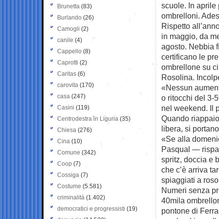
scuole. In aprile
Brunetta
(83)
ombrelloni. Ade
Burlando
(26)
Rispetto all’ann
Camogli
(2)
in maggio, da me
canile
(4)
agosto. Nebbia fi
Cappello
(8)
certificano le pr
Caprotti
(2)
ombrellone su cin
Caritas
(6)
Rosolina. Incolpe
carovita
(170)
«Nessun aumento
casa
(247)
o ritocchi del 3
nel weekend. Il 
Casini
(119)
Quando riappaion
Centrodestra in Liguria
(35)
libera, si portan
Chiesa
(276)
«Se alla domenic
Cina
(10)
Pasqual — risparm
Comune
(342)
spritz, doccia e
Coop
(7)
che c’è arriva tar
Cossiga
(7)
spiaggiati a roso
Costume
(5.581)
Numeri senza pre
criminalità
(1.402)
40mila ombrelloni
democratici e progressisti
(19)
pontone di Ferra