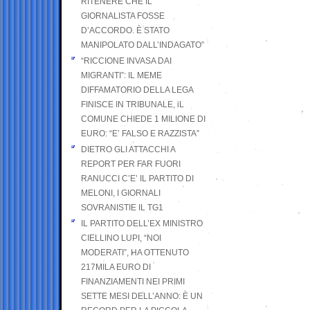
RITENERE CHE IL
GIORNALISTA FOSSE
D’ACCORDO. È STATO
MANIPOLATO DALL’INDAGATO”
“RICCIONE INVASA DAI
MIGRANTI”: IL MEME
DIFFAMATORIO DELLA LEGA
FINISCE IN TRIBUNALE, iL
COMUNE CHIEDE 1 MILIONE DI
EURO: “E’ FALSO E RAZZISTA”
DIETRO GLI ATTACCHI A
REPORT PER FAR FUORI
RANUCCI C’E’ IL PARTITO DI
MELONI, I GIORNALI
SOVRANISTIE IL TG1
IL PARTITO DELL’EX MINISTRO
CIELLINO LUPI, “NOI
MODERATI”, HA OTTENUTO
217MILA EURO DI
FINANZIAMENTI NEI PRIMI
SETTE MESI DELL’ANNO: È UN