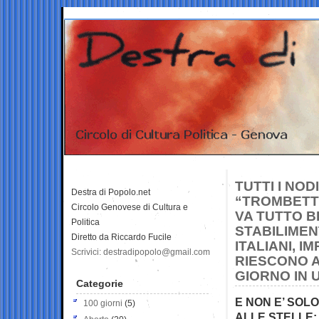
TUTTI I NOD
Destra di Popolo.net
“TROMBETTI
Circolo Genovese di Cultura e
VA TUTTO B
Politica
STABILIMEN
Diretto da Riccardo Fucile
ITALIANI, I
Scrivici: destradipopolo@gmail.com
RIESCONO A
GIORNO IN 
Categorie
E NON E’ SOL
100 giorni
(5)
ALLE STELLE: 