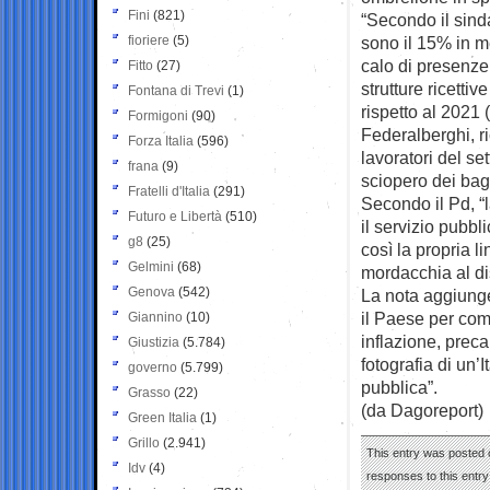
Fini
(821)
“Secondo il sind
fioriere
(5)
sono il 15% in me
calo di presenze
Fitto
(27)
strutture ricetti
Fontana di Trevi
(1)
rispetto al 2021
Formigoni
(90)
Federalberghi, ri
Forza Italia
(596)
lavoratori del se
frana
(9)
sciopero dei bagn
Fratelli d'Italia
(291)
Secondo il Pd, “l
Futuro e Libertà
(510)
il servizio pubbl
g8
(25)
così la propria l
Gelmini
(68)
mordacchia al dis
Genova
(542)
La nota aggiung
il Paese per com
Giannino
(10)
inflazione, preca
Giustizia
(5.784)
fotografia di un’I
governo
(5.799)
pubblica”.
Grasso
(22)
(da Dagoreport)
Green Italia
(1)
Grillo
(2.941)
This entry was posted 
Idv
(4)
responses to this entr