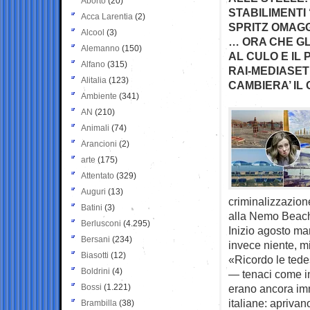
Aborto
(20)
STABILIMENTI
Acca Larentia
(2)
SPRITZ OMAGG
Alcool
(3)
… ORA CHE GL
Alemanno
(150)
AL CULO E IL
Alfano
(315)
RAI-MEDIASET 
Alitalia
(123)
CAMBIERA’ IL
Ambiente
(341)
AN
(210)
Animali
(74)
Arancioni
(2)
arte
(175)
Attentato
(329)
Auguri
(13)
criminalizzazion
Batini
(3)
alla Nemo Beac
Berlusconi
(4.295)
Inizio agosto mar
Bersani
(234)
invece niente, m
Biasotti
(12)
«Ricordo le tede
Boldrini
(4)
— tenaci come in
Bossi
(1.221)
erano ancora imm
italiane: aprivan
Brambilla
(38)