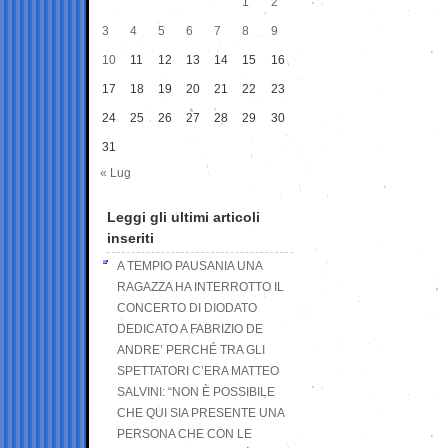
1
2
3
4
5
6
7
8
9
10
11
12
13
14
15
16
17
18
19
20
21
22
23
24
25
26
27
28
29
30
31
« Lug
Leggi gli ultimi articoli
inseriti
A TEMPIO PAUSANIA UNA
RAGAZZA HA INTERROTTO IL
CONCERTO DI DIODATO
DEDICATO A FABRIZIO DE
ANDRE’ PERCHÉ TRA GLI
SPETTATORI C’ERA MATTEO
SALVINI: “NON È POSSIBILE
CHE QUI SIA PRESENTE UNA
PERSONA CHE CON LE