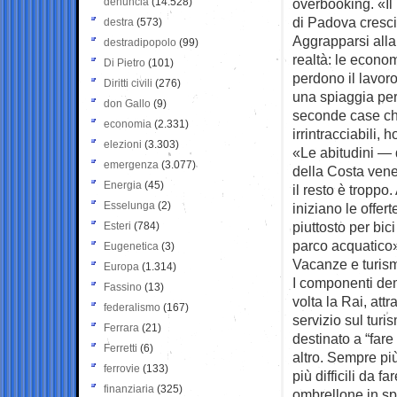
denuncia
(14.528)
overbooking. «Il
di Padova cresciu
destra
(573)
Aggrapparsi alla
destradipopolo
(99)
realtà: le econo
Di Pietro
(101)
perdono il lavoro
Diritti civili
(276)
una spiaggia per
don Gallo
(9)
seconde case chi
economia
(2.331)
irrintracciabili,
elezioni
(3.303)
«Le abitudini — 
emergenza
(3.077)
della Costa venet
Energia
(45)
il resto è tropp
Esselunga
(2)
iniziano le offer
piuttosto per bici
Esteri
(784)
parco acquatico
Eugenetica
(3)
Vacanze e turismo
Europa
(1.314)
I componenti dem
Fassino
(13)
volta la Rai, att
federalismo
(167)
servizio sul turi
Ferrara
(21)
destinato a “fare
Ferretti
(6)
altro. Sempre pi
ferrovie
(133)
più difficili da f
finanziaria
(325)
ombrellone in sp