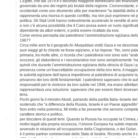
L’Egitto, che dal 1979 è il secondo maggiore beneficiario dei finanziamen
governato da uno dei regimi più brutali della regione. Ciononostante, v
occidentali come uno strumento utile per mantenere “la stabilità della r
rappresenta una risorsa in questo conflitto, ma non può esprimere né
politica. Gli Stati Uniti hanno notevolmente accelerato le vendite di armi
e non c’è alcuna possibilità che Il Cairo possa avere un ruolo significa
dipendente da attori esterni, e potrà essere ricattato da essi.
Come veniva percepita dai palestinesi l’amministrazione egiziana della
1967?
Circa mille anni fa il geografo Al–Muqaddasi visitò Gaza e ne descriss
suoi viaggi gli fu chiesto se fosse egiziano, e lui rispose: “No, sono pa
primaria, tra molte altre, ci ricorda che i palestinesi non sono solo “arabi
scozzesi, gli statunitensi e i neozelandesi non sono semplicemente “ing
quindi che durante l’amministrazione egiziana della striscia di Gaza i p
presenza come un’inaccettabile occupazione della loro terra. A maggio
le autorità egiziane dell’epoca impedirono ai palestinesi di acquisire la
privarono dei loro diritti fondamentali. I palestinesi sapevano che le au
responsabili per le violenze da loro subite nel 1948, ma erano altrettan
rappresentava una soluzione: sapevano che per essere liberi dovevano
terra.
Pochi giorni fa il ministro Abodi, parlando della partita Italia–Israele d
sostenuto che “a differenza della Russia, Israele è un Paese aggredit
Non entro nella polemica. Mi limito a far presente che servono compete
carattere storico e politico,
per discutere di questi temi. Quando la Russia ha occupato la Crimea, 
motivi legati alla propria sicurezza, l’Unione Europea ha subito imposto
avvenuto in relazione all’occupazione della Cisgiordania, o del Golan.
è il primo partner commerciale dello Stato di Israele. Ricordo anche il