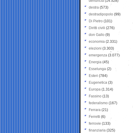
denuncia
(14.528)
destra
(573)
destradipopolo
(99)
Di Pietro
(101)
Diritti civili
(276)
don Gallo
(9)
economia
(2.331)
elezioni
(3.303)
emergenza
(3.077)
Energia
(45)
Esselunga
(2)
Esteri
(784)
Eugenetica
(3)
Europa
(1.314)
Fassino
(13)
federalismo
(167)
Ferrara
(21)
Ferretti
(6)
ferrovie
(133)
finanziaria
(325)