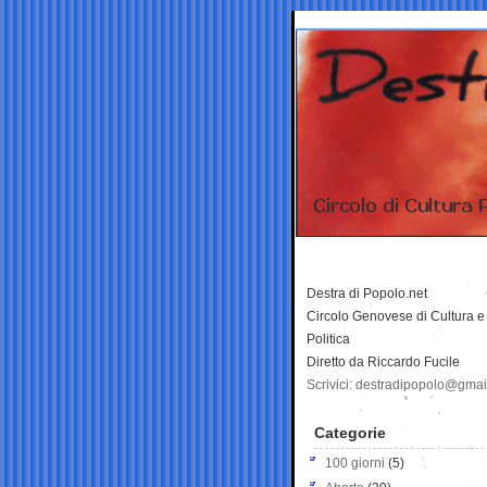
Destra di Popolo.net
Circolo Genovese di Cultura e
Politica
Diretto da Riccardo Fucile
Scrivici: destradipopolo@gma
Categorie
100 giorni
(5)