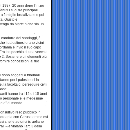
 1987, 20 anni dopo l’inizio
uti i suoi tre principali
 a famiglie brutalizzate e poi
za. Giusto e
venga da Marte o che sia un
 o condurre dei sondaggi, è
che i palestinesi erano vicini
ordania e inviò il suo capo
 Era lo specchio di una vecchia
do 2. Sostenere gli elementi più
fornire concessioni al tuo
i sono soggetti a tribunali
ondanne per i palestinesi in
, la facoltà di perseguire civili
 base
nti hanno tra i 12 e i 15 anni
esso personale e le medesime
norile” al mondo.
consultivo reso pubblico in
isgiordania con Gerusalemme est
ì che le autorità israeliane
li – e violano l’art. 3 della