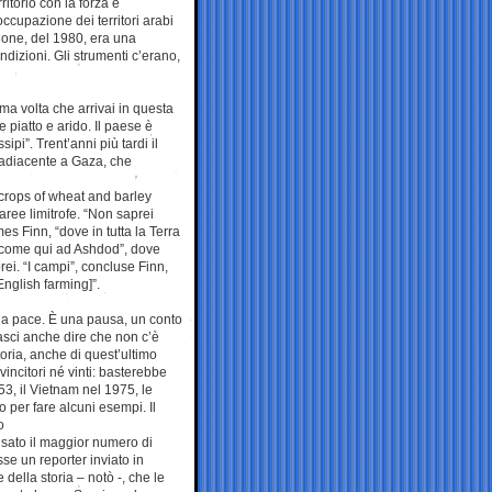
ritorio con la forza è
occupazione dei territori arabi
one, del 1980, era una
ndizioni. Gli strumenti c’erano,
a volta che arrivai in questa
piatto e arido. Il paese è
ipi”. Trent’anni più tardi il
 adiacente a Gaza, che
 [crops of wheat and barley
ree limitrofe. “Non saprei
s Finn, “dove in tutta la Terra
ti come qui ad Ashdod”, dove
ei. “I campi”, concluse Finn,
English farming]”.
lla pace. È una pausa, un conto
lasci anche dire che non c’è
toria, anche di quest’ultimo
ncitori né vinti: basterebbe
3, il Vietnam nel 1975, le
 per fare alcuni esempi. Il
o
usato il maggior numero di
sse un reporter inviato in
della storia – notò -, che le