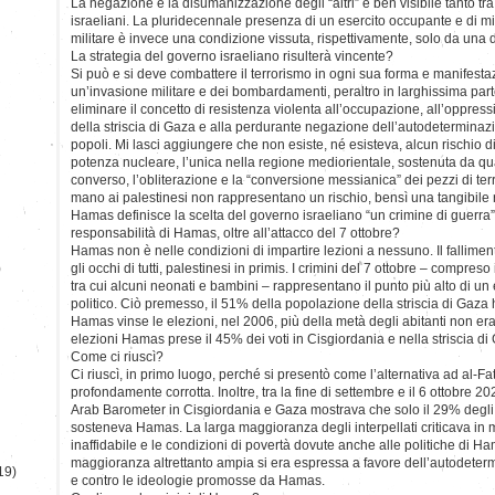
La negazione e la disumanizzazione degli “altri” è ben visibile tanto tra 
israeliani. La pluridecennale presenza di un esercito occupante e di mil
militare è invece una condizione vissuta, rispettivamente, solo da una d
La strategia del governo israeliano risulterà vincente?
Si può e si deve combattere il terrorismo in ogni sua forma e manifest
un’invasione militare e dei bombardamenti, peraltro in larghissima parte
eliminare il concetto di resistenza violenta all’occupazione, all’oppressio
della striscia di Gaza e alla perdurante negazione dell’autodeterminaz
popoli. Mi lasci aggiungere che non esiste, né esisteva, alcun rischio d
potenza nucleare, l’unica nella regione mediorientale, sostenuta da qua
converso, l’obliterazione e la “conversione messianica” dei pezzi di ter
mano ai palestinesi non rappresentano un rischio, bensì una tangibile r
Hamas definisce la scelta del governo israeliano “un crimine di guerra”.
responsabilità di Hamas, oltre all’attacco del 7 ottobre?
Hamas non è nelle condizioni di impartire lezioni a nessuno. Il fallimen
)
gli occhi di tutti, palestinesi in primis. I crimini del 7 ottobre – compres
tra cui alcuni neonati e bambini – rappresentano il punto più alto di un
politico. Ciò premesso, il 51% della popolazione della striscia di Gaz
Hamas vinse le elezioni, nel 2006, più della metà degli abitanti non er
elezioni Hamas prese il 45% dei voti in Cisgiordania e nella striscia di
Come ci riuscì?
Ci riuscì, in primo luogo, perché si presentò come l’alternativa ad al-Fat
profondamente corrotta. Inoltre, tra la fine di settembre e il 6 ottobre
Arab Barometer in Cisgiordania e Gaza mostrava che solo il 29% degli a
sosteneva Hamas. La larga maggioranza degli interpellati criticava in 
inaffidabile e le condizioni di povertà dovute anche alle politiche di H
maggioranza altrettanto ampia si era espressa a favore dell’autodeterm
19)
e contro le ideologie promosse da Hamas.