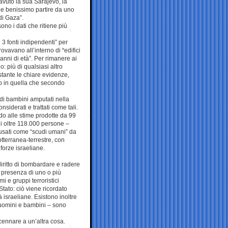
avuto la sua Sarajevo, la
e benissimo partire da uno
di Gaza”.
ono i dati che ritiene più
3 fonti indipendenti” per
ovavano all’interno di “edifici
 anni di età”. Per rimanere ai
o: più di qualsiasi altro
stante le chiare evidenze,
o in quella che secondo
di bambini amputati nella
siderati e trattati come tali.
ando alle stime prodotte da 99
di oltre 118.000 persone –
ousati come “scudi umani” da
tterranea-terrestre, con
forze israeliane.
iritto di bombardare e radere
ta presenza di uno o più
i e gruppi terroristici
Stato: ciò viene ricordato
 israeliane. Esistono inoltre
i uomini e bambini – sono
cennare a un’altra cosa.