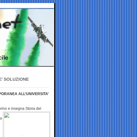
E’ SOLUZIONE
PORANEA ALL’UNIVERSITA’
Torino e insegna
Storia del
to