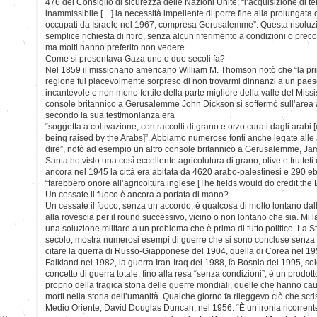
476 del Consiglio di sicurezza delle Nazioni Unite: “l’acquisizione di ter
inammissibile […] la necessità impellente di porre fine alla prolungata 
occupati da Israele nel 1967, compresa Gerusalemme”. Questa risoluzi
semplice richiesta di ritiro, senza alcun riferimento a condizioni o preco
ma molti hanno preferito non vedere.
Come si presentava Gaza uno o due secoli fa?
Nel 1859 il missionario americano William M. Thomson notò che “la prim
regione fui piacevolmente sorpreso di non trovarmi dinnanzi a un paese 
incantevole e non meno fertile della parte migliore della valle del Mississ
console britannico a Gerusalemme John Dickson si soffermò sull’area
secondo la sua testimonianza era
“soggetta a coltivazione, con raccolti di grano e orzo curati dagli arabi
being raised by the Arabs]”. Abbiamo numerose fonti anche legate alle a
dire”, notò ad esempio un altro console britannico a Gerusalemme, Jame
Santa ho visto una così eccellente agricolutura di grano, olive e frutte
ancora nel 1945 la città era abitata da 4620 arabo-palestinesi e 290 ebr
“farebbero onore all’agricoltura inglese [The fields would do credit the 
Un cessate il fuoco è ancora a portata di mano?
Un cessate il fuoco, senza un accordo, è qualcosa di molto lontano da
alla rovescia per il round successivo, vicino o non lontano che sia. Mi 
una soluzione militare a un problema che è prima di tutto politico. La S
secolo, mostra numerosi esempi di guerre che si sono concluse senza vi
citare la guerra di Russo-Giapponese del 1904, quella di Corea nel 195
Falkland nel 1982, la guerra Iran-Iraq del 1988, la Bosnia del 1995, solo
concetto di guerra totale, fino alla resa “senza condizioni”, è un prodott
proprio della tragica storia delle guerre mondiali, quelle che hanno ca
morti nella storia dell’umanità. Qualche giorno fa rileggevo ciò che scri
Medio Oriente, David Douglas Duncan, nel 1956: “È un’ironia ricorrente 