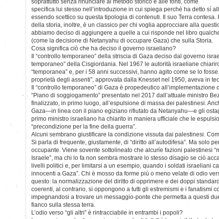
soprattutto senza rinunciare al metodo storico e alle fonti, come
specifica lui stesso nell’introduzione in cui spiega perché ha detto sì al
essendo scettico su questa tipologia di contenuti. Il suo Terra contesa. I
della storia, inoltre, è un classico per chi voglia approcciare alla ques
abbiamo deciso di aggiungere a quelle a cui risponde nel libro qualche
(come la decisione di Netanyahu di occupare Gaza) che sulla Storia.
Cosa significa ciò che ha deciso il governo israeliano?
Il “controllo temporaneo” della striscia di Gaza deciso dal governo israel
temporaneo” della Cisgiordania. Nel 1967 le autorità israeliane chiari
“temporanea” e, per i 58 anni successivi, hanno agito come se lo fosse
proprietà degli assenti”, approvata dalla Knesset nel 1950, aveva in te
Il “controllo temporaneo” di Gaza è propedeutico all’implementazione di
“Piano di soggiogamento” presentato nel 2017 dall’attuale ministro Be
finalizzato, in primo luogo, all’espulsione di massa dei palestinesi. A
Gaza—in linea con il piano egiziano rifiutato da Netanyahu—e gli ostaggi
primo ministro israeliano ha chiarito in maniera ufficiale che le espuls
“precondizione per la fine della guerra”.
Alcuni sembrano giustificare la condizione vissuta dai palestinesi. Co
Si parla di frequente, giustamente, di “diritto all’autodifesa”. Ma solo p
occupante. Viene sovente sottolineato che alcune fazioni palestinesi “
Israele”, ma chi lo fa non sembra mostrare lo stesso disagio se ciò acc
livelli politici e, per limitarsi a un esempio, quando i soldati israeliani c
innocenti a Gaza”. Chi è mosso da forme più o meno velate di odio vers
questo: la normalizzazione del diritto di opprimere e dei doppi standar
coerenti, al contrario, si oppongono a tutti gli estremismi e i fanatismi
impegnandosi a trovare un messaggio-ponte che permetta a questi due 
fianco sulla stessa terra.
L’odio verso “gli altri” è rintracciabile in entrambi i popoli?