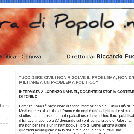
“UCCIDERE CIVILI NON RISOLVE IL PROBLEMA, NON C’
MILITARE A UN PROBLEMA POLITICO”
INTERVISTA A LORENZO KANNEL, DOCENTE DI STORIA CONTEM
DI TORINO
il.com
Lorenzo Kamel è professore di Storia Internazionale all’Università di 
Mediterraneo alla Luiss di Roma e da anni è uno dei più noti e stimati
studiosi della questione iraelo-palestinese. Il suo ultimo libro, pubblica
d Einaudi, risponde a 37 domande sul conflitto tra Israele e Palestina,
ma non pensate a un instant book. Il libro di Kamel affronta alcune
questioni nevralgiche e lo fa dall’alto di anni e anni di studi, ma