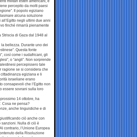
ti militari esteri americani, è
iene percepito da molti paesi
egione”. Il popolo egiziano
 plasmare alcuna soluzione
 all’Egitto negli ultimi due anni
tivo finché rimarrà pienamente
 Striscia di Gaza dal 1948 al
e la bellezza. Durante uno dei
lestinese”. Questa fonte
”, così come i sudafricani, gli
lesi”, o “angli”. Non sorprende
alestinesi percepissero tale
r ragione se si considera che
 cittadinanza egiziana e li
torità israeliane erano
to consapevoli che l’Egitto non
 essere sovrani sulla loro
el prossimo 14 ottobre, ha
o”. Cosa ne pensa?
nze, anche linguistiche e di
giustificando ciò anche con
 sanzioni. Nulla di ciò è
 Al contrario, l’Unione Europea
 contenuto della Risoluzione