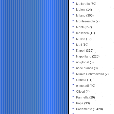
Mattarella
(60)
Meloni
(14)
Milano
(300)
Montezemolo
(7)
Monti
(357)
moschea
(11)
Musso
(10)
Muti
(10)
Napoli
(319)
Napolitano
(220)
no global
(5)
notte bianca
(3)
Nuovo Centrodestra
(2)
Obama
(11)
olimpiadi
(40)
Oliveri
(4)
Pannella
(29)
Papa
(33)
Parlamento
(1.428)