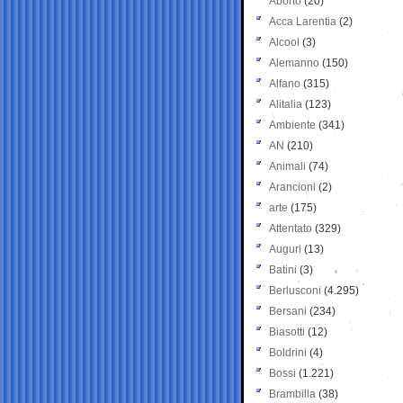
Aborto
(20)
Acca Larentia
(2)
Alcool
(3)
Alemanno
(150)
Alfano
(315)
Alitalia
(123)
Ambiente
(341)
AN
(210)
Animali
(74)
Arancioni
(2)
arte
(175)
Attentato
(329)
Auguri
(13)
Batini
(3)
Berlusconi
(4.295)
Bersani
(234)
Biasotti
(12)
Boldrini
(4)
Bossi
(1.221)
Brambilla
(38)