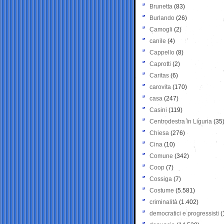
Brunetta
(83)
Burlando
(26)
Camogli
(2)
canile
(4)
Cappello
(8)
Caprotti
(2)
Caritas
(6)
carovita
(170)
casa
(247)
Casini
(119)
Centrodestra in Liguria
(35
Chiesa
(276)
Cina
(10)
Comune
(342)
Coop
(7)
Cossiga
(7)
Costume
(5.581)
criminalità
(1.402)
democratici e progressisti
(