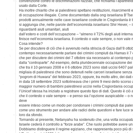
convenzione contro le discriminazioni razziali, che richiama l’aparthei
usato dalla Corte.
Ha inoltre chiarito che ai palestinesi spettano restituzioni, risarciment
di occupazione illegale. Come documentato dalla ong israeliana B’Tsele
prodotti annualmente nelle cave israeliane costruite in Cisgiordania è t
si aggiunga che, nelle parole dell’economista israeliano Shir Hever, – i
riguardanti aiuti umanitari, aiuti
dall’estero e costi dell’occupazione – “almeno il 72% degli aiuti internaz
finisce nell’economia israeliana. Il contesto o vale sempre, o non vale 
Cosa intende?
Se per discutere di ciò che è avvenuto nella striscia di Gaza dall’8 otto
contempo necessariamente parlare dei crimini compiuti da Hamas il 7 
che per discutere dei crimini del 7 ottobre sia necessario al contempo p
dalla “controparte”. Ad esempio, della pluridecennale occupazione dei ter
che tra il 10 gennaio 2008 e il 6 ottobre 2023 sono stati uccisi 6407 pal
migliaia di palestinesi che sono detenuti nelle carceri israeliane senza
“pogrom di Huwara” del febbraio 2023, oppure, tra molto altro, dei dati uff
in data 18 settembre 2023 sottolineava che i primi 9 mesi dello scorso a
maggior numero di bambini palestinesi uccisi nella Cisgiordania oc
l’Unicef stessa ha iniziato a registrare questo tipo di dati. Questo è ciò
che il contesto o vale sempre – e penso sia l’opzione auspicabile – o 
deve
essere inteso come un modo per condonare i crimini compiuti dai palesti
come uno strumento per andare alle radici delle questioni e fare luce s
loro da sfondo.
Tornando al presente, Netanyahu ha sostenuto che, una volta occupata l
Israele cederà il controllo a “forze arabe”. Che ruolo potrebbe avere u
Dobbiamo distinguere il regime egiziano, che rappresenta poco più di 