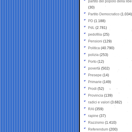
partito del popolo della libe
(30)
Partito Democratico
(1.034)
PD
(1.188)
PdL
(2.781)
pedofilia
(25)
Pensioni
(129)
Politica
(40.790)
polizia
(253)
Porto
(12)
povertà
(502)
Presepe
(14)
Primarie
(149)
Prodi
(52)
Provincia
(139)
radici e valori
(3.682)
RAI
(359)
rapine
(37)
Razzismo
(1.410)
Referendum
(200)