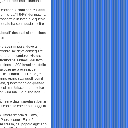
d, un termine esplicitamente
i e compensazioni per i 57 anni
m, circa “il 94%” dei materiali
rasportato in Israele. A questo
l quale ha scomposto le cifre
ionali” destinati ai palestinesi
mai.
bre 2023 in poi si deve al
ottobre, ne deve conseguire
arlare del contesto vissuto
ritori palestinesi, del fatto
estinesi e 308 israeliani, delle
 accuse né processi, del
iciali forniti dall’Unicef, che
nno erano stati quelli con il
cupata, quantomeno da quando
 a cui mi riferisco quando dico
non vale mai. Studiarlo non
nesi o dagli israeliani, bensì
ul contesto che ancora oggi fa
’intera striscia di Gaza,
n Paese come l’Egitto?
sé stesso, dal popolo egiziano.