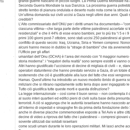
grandi guerre nascano in piccoli luoghi. La Prima Guerra Mondiale ha 
rtà
Seconda Guerra Mondiale la sua Danzica. La prossima guerra potrebb
stretto lembo di pianura ondulata e deserto nudo nota come la striscia 
Un’ultima domanda sui civili uccisi a Gaza negli ultimi due anni. Quali s
credibili?
L’Alto commissariato dell’ONU per i diritti umani ha documentato—”con 
ciascuna vittima—che larga parte delle vittime palestinesi accertate si tr
residenziali” e che il 44% di esse erano bambini, per lo più tra “i 5 e i 9
primi 100 giorni post-7 ottobre, sono stati uccisi 250 palestinesi al giorn
conflitto di questo secolo: Iraq, Ucraina, Siria e Yemen compresi. Nono
alcuni hanno messo in dubbio la “strage di bambini” che sta avvenend
l’Ufficio per gli affari
umanitari dell’Onu (OCHA) è l’area del mondo con “il maggior numero 
storia moderna”: i “negatori della realtà” sono sempre esistiti e vanno con
Altri hanno giustificato l’uccisione di decine di migliaia di civili – e, st
operatori statunitensi che hanno prestato servizio a Gaza, di un totale 
sostenendo che ciò è giustificabile alla luce del fatto che essi vengon
Hamas. Quest’ultimo ha introdotto un nuovo modello ibrido di guerra so
miliziani che si ritirano rapidamente sotto terra dopo aver ingaggiato le 
Tutto ciò giustifica tutte queste morti e questa distruzione?
La legge internazionale – così come il buon senso – non contempla il d
al suolo interi quartieri ed edifici pieni di civili sulla base della presun
terroristi. A ciò si aggiunga che le autorità israeliane hanno nascosto arm
all’interno di ospedali e sinagoghe fin da prima della fondazione dello 
anche in diverse placche commemorative esposte a Tel Aviv e altre città
decine di video a riprova del fatto che i palestinesi – compresi giovan
sovente utilizzati dai soldati israeliani
come scudi umani durante le loro operazioni militari. Mi lasci anche ac