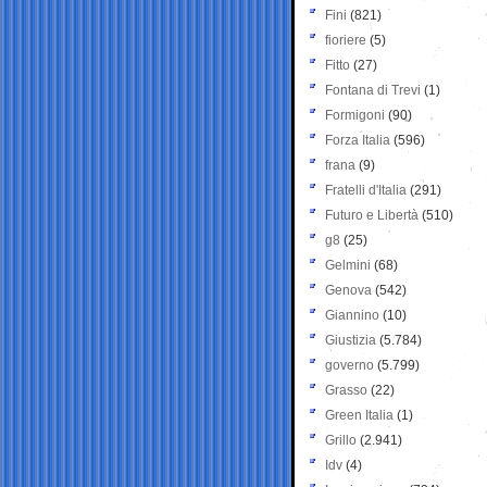
Fini
(821)
fioriere
(5)
Fitto
(27)
Fontana di Trevi
(1)
Formigoni
(90)
Forza Italia
(596)
frana
(9)
Fratelli d'Italia
(291)
Futuro e Libertà
(510)
g8
(25)
Gelmini
(68)
Genova
(542)
Giannino
(10)
Giustizia
(5.784)
governo
(5.799)
Grasso
(22)
Green Italia
(1)
Grillo
(2.941)
Idv
(4)