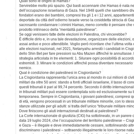
Quali sono le origini di Hamas?
Servirebbe molto più spazio. Qui basti accennare che Hamas è nata nel
dell’occupazione israeliana di Gaza. Nel 1948 quelli che sarebbero diven
fondatori erano dei bambini, compresi tra gli 1 e i 12 anni, appartenenti
deportate da città dell’odierno Israele verso la cosiddetta striscia di Ga
sacrosanto condannare i crimini Hamas, meno corretto è pensare che 
prodotto intrinseco della “mentalità palestinese”.
Se oggi venissero fatte delle elezioni in Palestina, chi vincerebbe?
È difficile dirlo e, in una tale devastazione, organizzare delle elezioni,
assai arduo e poco attendibile. Voglio però ricordare che l’ultima volta 
alle elezioni nazionali, nel 2021, Netanyahu arrestò i candidati in Cisgi
dello Shin Bet per fare pressioni su Abu Mazen affinché le annullasse.
strategia articolata in tre elementi: 1. Silurare ogni possibilità di accor
estremisti. 3. Minare le condizioni affinché possa diventare necessario 
nemico.
Qual è condizione dei palestinesi in Cisgiordania?
La Cisgiordania rappresenta l’unica area al mondo in cui milioni di civil
militari da oltre 50 anni: stando a fonti ufficiali israeliane, il tasso di c
questi tribunali è pari al 99,74 percento. Secondo il diritto internazionale
in tribunali militari può essere contemplata solo ed esclusivamente su
temporanea. Sempre in Cisgiordania, i giovani palestinesi, compresi qua
di età, vengono processati in un tribunale militare minorile, con lo st
stanze utilizzate per gli adulti: si tratta dell’unico “tribunale militare mi
Dove finiscono gli aiuti internazionali destinati ai palestinesi?
La Corte internazionale di giustizia (CIG) ha sottolineato, in un parere 
data 19 luglio 2024, che l’occupazione del territorio palestinese – C
e Gaza – è illegale e deve immediatamente cessare, sottolineando altres
discriminano i palestinesi – sottraendo illegalmente le loro risorse natura