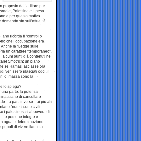
la proposta dell’editore pur
sraele, Palestina e il peso
tione e per questo motivo
 domanda sia sull’attualità
iano ricorda il “controllo
rono che l’occupazione era
. Anche la “Legge sulle
oria un carattere “temporaneo”.
 alcuni punti già contenuti nel
zalel Smotrich: un piano
nche se Hamas lasciasse ora
 venissero rilasciati oggi, il
ioni di massa sono la
me lo spiega?
er una parte: la potenza
minacciano di cancellare
ade—a parti inverse—ai più alti
antano “non ci sono civili
o i palestinesi si abbevera di
d. Le persone integre e
 con uguale determinazione,
popoli di vivere fianco a