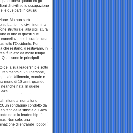
i palestinesi quanto tra gli
ioni di civili sotto occupazione
elle due parti in causa.
azione. Ma non sarà
 su bambini e civili inermi, a
ne strutturale, alla sigillatura
ione di uno di questi due
i cancellazione di Israele, una
si tutto l’Occidente. Per
ra che restano, o restavano, in
ealtà in atto da molto tempo.
 Quali sono le principali
to della sua leadership è sotto
o il rapimento di 250 persone,
 epocale fallimento, morale e
a ha meno di 18 anni: quando
a neanche nata. In quelle
 Gaza.
ah, ritenuta, non a torto,
 2023, un sondaggio condotto da
bitanti della striscia di Gaza
modo netto la leadership
amas. Non solo: una
inazione di entrambi i popoli