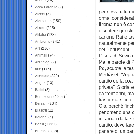
Aborto
(20)
Acca Larentia
(2)
per rilevare le q
Alcool
(3)
ormai considerat
Alemanno
(150)
Il tema non è cer
Alfano
(315)
discutere questio
Alitalia
(123)
canone Rai e tas
Ambiente
(341)
naturalmente per 
AN
(210)
dei Berlusconi.
L’Italia di Silvio
Animali
(74)
Ma le parole di P
Arancioni
(2)
Pd, scuote la tes
arte
(175)
Mediaset: “Vogli
Attentato
(329)
partito della co
Auguri
(13)
privata”. Storia 
Batini
(3)
da trent’anni, ma
Berlusconi
(4.295)
trasformarsi in u
Bersani
(234)
Già, perché finch
Biasotti
(12)
perlomeno una ce
Boldrini
(4)
incarnati dalla 
Bossi
(1.221)
partito, deve far
parlare di un par
Brambilla
(38)