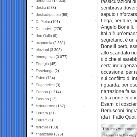
denuncia
(14.528)
rassicurazioni di
sembrava doversi
destra
(573)
saputo rinforzars
destradipopolo
(99)
Lega, per dire, 
Di Pietro
(101)
Angelo Bonelli, 
Diritti civili
(276)
Italia è un’eman
don Gallo
(9)
segretario, è un
economia
(2.331)
Bonelli però, es
elezioni
(3.303)
allo scandalo non
emergenza
(3.077)
ciò che si sareb
Energia
(45)
certa indulgenza 
Esselunga
(2)
occasione, per r
sul conflitto di i
Esteri
(784)
riguarda, per es
Eugenetica
(3)
narrazione falsa 
Europa
(1.314)
situazione econ
Fassino
(13)
Esami di coscienz
federalismo
(167)
Berlusconi ringr
Ferrara
(21)
(da il Fatto Quot
Ferretti
(6)
ferrovie
(133)
This entry was posted 
finanziaria
(325)
responses to this entr