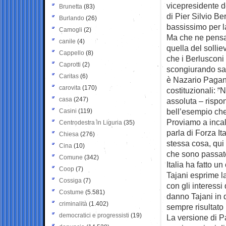
vicepresidente d
Brunetta
(83)
di Pier Silvio Be
Burlando
(26)
bassissimo per la
Camogli
(2)
Ma che ne pensan
canile
(4)
quella del solli
Cappello
(8)
che i Berlusconi 
Caprotti
(2)
scongiurando salt
Caritas
(6)
è Nazario Pagano
carovita
(170)
costituzionali: 
casa
(247)
assoluta – rispon
bell’esempio che 
Casini
(119)
Proviamo a incal
Centrodestra in Liguria
(35)
parla di Forza It
Chiesa
(276)
stessa cosa, qui 
Cina
(10)
che sono passate 
Comune
(342)
Italia ha fatto 
Coop
(7)
Tajani esprime la
Cossiga
(7)
con gli interessi
Costume
(5.581)
danno Tajani in d
criminalità
(1.402)
sempre risultato i
democratici e progressisti
(19)
La versione di P