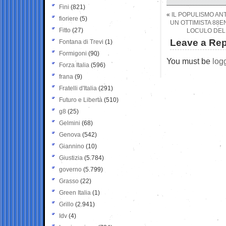
Fini
(821)
«
IL POPULISMO ANT
fioriere
(5)
UN OTTIMISTA 88E
Fitto
(27)
LOCULO DEL 
Leave a Rep
Fontana di Trevi
(1)
Formigoni
(90)
You must be
log
Forza Italia
(596)
frana
(9)
Fratelli d'Italia
(291)
Futuro e Libertà
(510)
g8
(25)
Gelmini
(68)
Genova
(542)
Giannino
(10)
Giustizia
(5.784)
governo
(5.799)
Grasso
(22)
Green Italia
(1)
Grillo
(2.941)
Idv
(4)