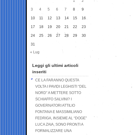
1
2
3
4
5
6
7
8
9
10
11
12
13
14
15
16
17
18
19
20
21
22
23
24
25
26
27
28
29
30
31
« Lug
Leggi gli ultimi articoli
inseriti
CE LA FARANNO QUESTA
VOLTA I PAVIDI LEGHISTI “DEL
NORD” A METTERE SOTTO
SCHIAFFO SALVINI? I
GOVERNATORI ATTILIO
FONTANA E MASSIMILIANO
FEDRIGA, INSIEME AL “DOGE”
LUCA ZAIA, SONO PRONTI A
FORMALIZZARE UNA