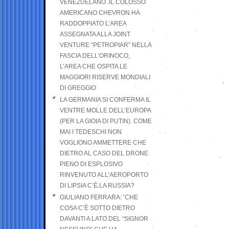
VENEZUELANO .IL COLOSSO
AMERICANO CHEVRON HA
RADDOPPIATO L’AREA
ASSEGNATA ALLA JOINT
VENTURE “PETROPIAR” NELLA
FASCIA DELL’ORINOCO,
L’AREA CHE OSPITA LE
MAGGIORI RISERVE MONDIALI
DI GREGGIO
LA GERMANIA SI CONFERMA IL
VENTRE MOLLE DELL’EUROPA
(PER LA GIOIA DI PUTIN). COME
MAI I TEDESCHI NON
VOGLIONO AMMETTERE CHE
DIETRO AL CASO DEL DRONE
PIENO DI ESPLOSIVO
RINVENUTO ALL’AEROPORTO
DI LIPSIA C’È LA RUSSIA?
GIULIANO FERRARA: ’CHE
COSA C’È SOTTO DIETRO
DAVANTI A LATO DEL “SIGNOR