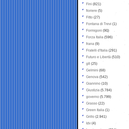
Fini
(821)
fioriere
(5)
Fitto
(27)
Fontana di Trevi
(1)
Formigoni
(90)
Forza Italia
(596)
frana
(9)
Fratelli d'Italia
(291)
Futuro e Libertà
(510)
g8
(25)
Gelmini
(68)
Genova
(542)
Giannino
(10)
Giustizia
(5.784)
governo
(5.799)
Grasso
(22)
Green Italia
(1)
Grillo
(2.941)
Idv
(4)