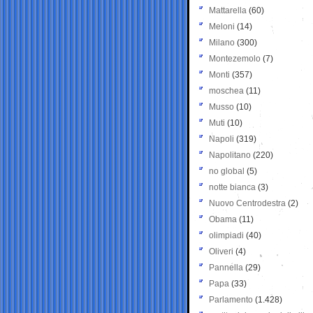
Mattarella
(60)
Meloni
(14)
Milano
(300)
Montezemolo
(7)
Monti
(357)
moschea
(11)
Musso
(10)
Muti
(10)
Napoli
(319)
Napolitano
(220)
no global
(5)
notte bianca
(3)
Nuovo Centrodestra
(2)
Obama
(11)
olimpiadi
(40)
Oliveri
(4)
Pannella
(29)
Papa
(33)
Parlamento
(1.428)