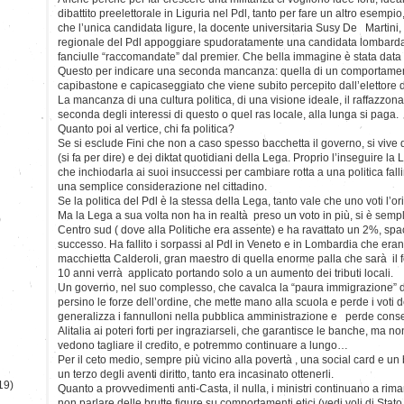
dibattito preelettorale in Liguria nel Pdl, tanto per fare un altro esempio,
che l’unica candidata ligure, la docente universitaria Susy De Martini, s
regionale del Pdl appoggiare spudoratamente una candidata lombarda,
fanciulle “raccomandate” dal premier. Che bella immagine è stata data 
Questo per indicare una seconda mancanza: quella di un comportament
capibastone e capicaseggiato che viene subito percepito dall’elettore
La mancanza di una cultura politica, di una visione ideale, il raffazzonar
seconda degli interessi di questo o quel ras locale, alla lunga si paga.
Quanto poi al vertice, chi fa politica?
Se si esclude Fini che non a caso spesso bacchetta il governo, si vive d
(si fa per dire) e dei diktat quotidiani della Lega. Proprio l’inseguire la
che inchiodarla ai suoi insuccessi per cambiare rotta a una politica fall
una semplice considerazione nel cittadino.
Se la politica del Pdl è la stessa della Lega, tanto vale che uno voti l’or
Ma la Lega a sua volta non ha in realtà preso un voto in più, si è sem
)
Centro sud ( dove alla Politiche era assente) e ha ravattato un 2%, s
successo. Ha fallito i sorpassi al Pdl in Veneto e in Lombardia che erano
macchietta Calderoli, gran maestro di quella enorme palla che sarà il 
10 anni verrà applicato portando solo a un aumento dei tributi locali.
Un governo, nel suo complesso, che cavalca la “paura immigrazione” dei
persino le forze dell’ordine, che mette mano alla scuola e perde i voti d
generalizza i fannulloni nella pubblica amministrazione e perde conse
Alitalia ai poteri forti per ingraziarseli, che garantisce le banche, ma n
vedono tagliare il credito, e potremmo continuare a lungo…
Per il ceto medio, sempre più vicino alla povertà , una social card e un 
un terzo degli aventi diritto, tanto era incasinato ottenerli.
19)
Quanto a provvedimenti anti-Casta, il nulla, i ministri continuano a ri
non parlare delle brutte figure su comportamenti etici (vedi voli di Sta