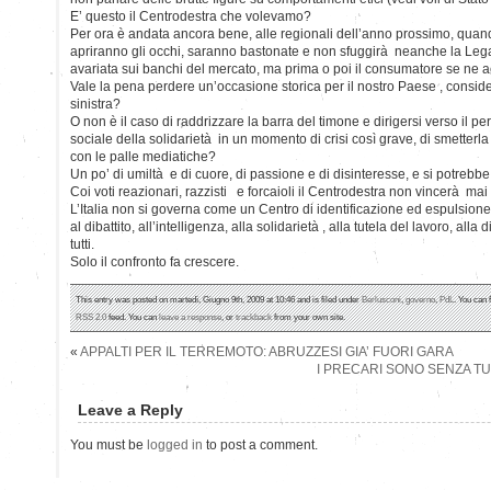
E’ questo il Centrodestra che volevamo?
Per ora è andata ancora bene, alle regionali dell’anno prossimo, quand
apriranno gli occhi, saranno bastonate e non sfuggirà neanche la Leg
avariata sui banchi del mercato, ma prima o poi il consumatore se ne ac
Vale la pena perdere un’occasione storica per il nostro Paese , considera
sinistra?
O non è il caso di raddrizzare la barra del timone e dirigersi verso il p
sociale della solidarietà in un momento di crisi così grave, di smetterl
con le palle mediatiche?
Un po’ di umiltà e di cuore, di passione e di disinteresse, e si potrebbe 
Coi voti reazionari, razzisti e forcaioli il Centrodestra non vincerà mai 
L’Italia non si governa come un Centro di identificazione ed espulsione, m
al dibattito, all’intelligenza, alla solidarietà , alla tutela del lavoro, alla d
tutti.
Solo il confronto fa crescere.
This entry was posted on martedì, Giugno 9th, 2009 at 10:46 and is filed under
Berlusconi
,
governo
,
PdL
. You can 
RSS 2.0
feed. You can
leave a response
, or
trackback
from your own site.
«
APPALTI PER IL TERREMOTO: ABRUZZESI GIA’ FUORI GARA
I PRECARI SONO SENZA TU
Leave a Reply
You must be
logged in
to post a comment.