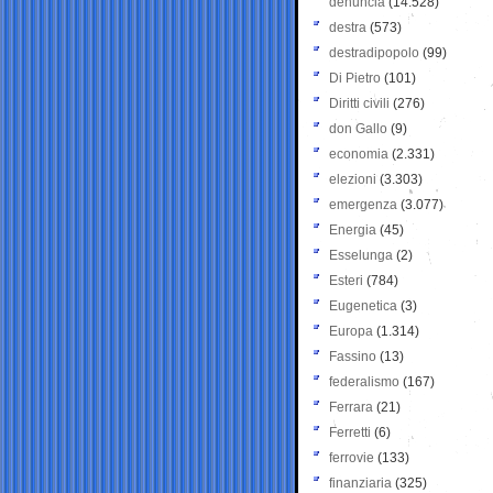
denuncia
(14.528)
destra
(573)
destradipopolo
(99)
Di Pietro
(101)
Diritti civili
(276)
don Gallo
(9)
economia
(2.331)
elezioni
(3.303)
emergenza
(3.077)
Energia
(45)
Esselunga
(2)
Esteri
(784)
Eugenetica
(3)
Europa
(1.314)
Fassino
(13)
federalismo
(167)
Ferrara
(21)
Ferretti
(6)
ferrovie
(133)
finanziaria
(325)