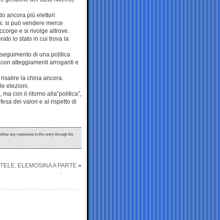
o ancora più elettori
a: si può vendere merce
corge e si rivolge altrove.
to lo stato in cui trova la
erseguimento di una politica
a con atteggiamenti arroganti e
risalire la china ancora.
le elezioni.
a con il ritorno alla”politica”,
ifesa dei valori e al rispetto di
follow any responses to this entry through the
TELE, ELEMOSINA A PARTE
»