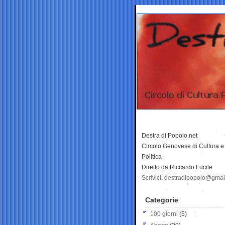
Destra di Popolo.net
Circolo Genovese di Cultura e
Politica
Diretto da Riccardo Fucile
Scrivici: destradipopolo@gma
Categorie
100 giorni
(5)