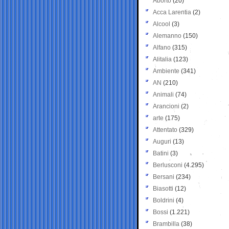
Aborto
(20)
Acca Larentia
(2)
Alcool
(3)
Alemanno
(150)
Alfano
(315)
Alitalia
(123)
Ambiente
(341)
AN
(210)
Animali
(74)
Arancioni
(2)
arte
(175)
Attentato
(329)
Auguri
(13)
Batini
(3)
Berlusconi
(4.295)
Bersani
(234)
Biasotti
(12)
Boldrini
(4)
Bossi
(1.221)
Brambilla
(38)