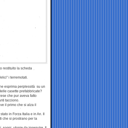
o restituito la scheda
ici” i terremotati.
 che esprima perplessità su un
 delle casette prefabbricate?
zese che pur aveva fatto
nti tacciono.
 il primo che si alza il
ato in Forza Italia e in An. Il
i che si prostrano per la
, sogni, utopie da inseguire. Il