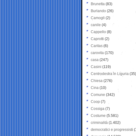
Brunetta
(83)
Burlando
(26)
Camogli
(2)
canile
(4)
Cappello
(8)
Caprotti
(2)
Caritas
(6)
carovita
(170)
casa
(247)
Casini
(119)
Centrodestra in Liguria
(35
Chiesa
(276)
Cina
(10)
Comune
(342)
Coop
(7)
Cossiga
(7)
Costume
(5.581)
criminalità
(1.402)
democratici e progressisti
(