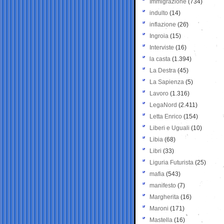
Immigrazione
(734)
indulto
(14)
inflazione
(26)
Ingroia
(15)
Interviste
(16)
la casta
(1.394)
La Destra
(45)
La Sapienza
(5)
Lavoro
(1.316)
LegaNord
(2.411)
Letta Enrico
(154)
Liberi e Uguali
(10)
Libia
(68)
Libri
(33)
Liguria Futurista
(25)
mafia
(543)
manifesto
(7)
Margherita
(16)
Maroni
(171)
Mastella
(16)