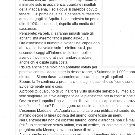
minimale solo in apparenza: guardate i risultati
della Maddalena, l’isola dove si sarebbe dovuto
tenere il G8 prima della bella pensata di trasferirsi
armi e bagagli all’Aquila. Il centrodestra ha perso
oltre il 10% di consensi, rispetto alla media del
sassarese.
Penserete: va beh, ci saranno rimasti male gli
abitanti, ma avremo fatto il pieno all’Aquila.
Ora esaminate il numero di votanti nel capoluogo
abruzzese: ha votato solo 1 elettore su 4, pur
essendo i seggi all’interno delle tendopoli o
avendo il pulmino gratis per andare a votare
anche chi è ospite sulla costa.
Risulta anche che molti non abbiamo votato per
protesta contro il decreto per la ricostruzione, a Sulmona in 1.000 hann
elettorale. Siamo riusciti a scontentare i sardi e pure gli aquilani.
Eppure la Tv continua a propinarci immagini bucoliche su “come sono fel
Evidentemente non è così.
A proposito, qualcuno di voi ha forse visto qualche servizio sui media
fatto singolare, relativo all’appalto delle piattaforme per la costruzione
Ovvero che l’appalto l’ ha vinto una ditta veneta a scapito di una abruz
un’offerta inferiore? Potete leggere un nostro articolo qua, ma altrove ta
L’esempio Maddalena/L’Aquila sta a indicare una politica schizoide, dove
mattino decide la linea politica del giorno, come fosse un menù.
Nel Centrodestra non c’è dibattito interno, come d’altronde non c’è mai st
Pdl è un contenitore senza anima, con un vertice, un insieme di dirigent
preghiera alla Mecca, senza una base di militanti.
Anche perchè per far crescere una militanza ci vogliono idee forti, ideali