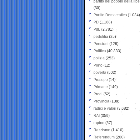
partito del popolo della libe
(30)
Partito Democratico
(1.034)
PD
(1.188)
PdL
(2.781)
pedofilia
(25)
Pensioni
(129)
Politica
(40.833)
polizia
(253)
Porto
(12)
povertà
(502)
Presepe
(14)
Primarie
(149)
Prodi
(52)
Provincia
(139)
radici e valori
(3.682)
RAI
(359)
rapine
(37)
Razzismo
(1.410)
Referendum
(200)