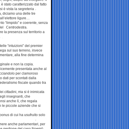
 è stato caratterizzato dal fatto
i è vista la segreteria
 diciamo una delle tre
all’elettore ligure…
o “limpido” e coerente, senza
 del Centrodestra.
e la presenza sul territorio a
elle “intuizioni” del premier
 Lega sul suo terreno, invece
imentare, alla fine determina
iginale e non la copia.
plicemente presentata anche al
pacciandolo per clamoroso
 dati per scontati dalla
federalismo fiscale quando tra
 cittadini, ma si è inimicata
egli insegnanti, che
nsi anche lì, che regala
on le piccole aziende che si
bonus di cui ha usufruito solo
manere anche parlamentari, per
to e gestione del caso Noemi).