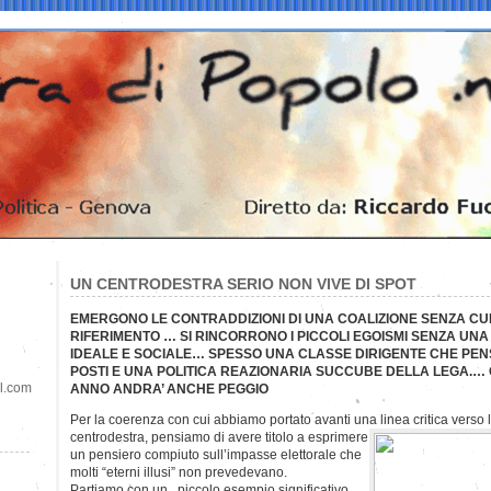
UN CENTRODESTRA SERIO NON VIVE DI SPOT
EMERGONO LE CONTRADDIZIONI DI UNA COALIZIONE SENZA CUL
RIFERIMENTO … SI RINCORRONO I PICCOLI EGOISMI SENZA UNA
IDEALE E SOCIALE… SPESSO UNA CLASSE DIRIGENTE CHE PEN
POSTI E UNA POLITICA REAZIONARIA SUCCUBE DELLA LEGA.… O
il.com
ANNO ANDRA’ ANCHE PEGGIO
Per la coerenza con cui abbiamo portato avanti una linea critica verso 
centrodestra, pensiamo di avere titolo a esprimere
un pensiero compiuto sull’impasse elettorale che
molti “eterni illusi” non prevedevano.
Partiamo con un piccolo esempio significativo,