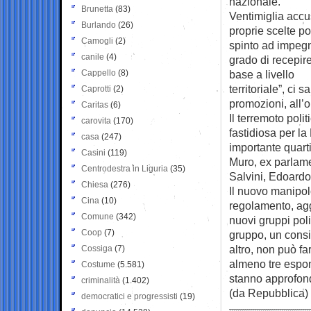
nazionale.
Brunetta
(83)
Ventimiglia accu
Burlando
(26)
proprie scelte po
Camogli
(2)
spinto ad impegn
canile
(4)
grado di recepir
Cappello
(8)
base a livello
territoriale”, ci
Caprotti
(2)
promozioni, all’o
Caritas
(6)
Il terremoto pol
carovita
(170)
fastidiosa per l
casa
(247)
importante quarti
Casini
(119)
Muro, ex parlame
Centrodestra in Liguria
(35)
Salvini, Edoardo
Chiesa
(276)
Il nuovo manipol
Cina
(10)
regolamento, agg
Comune
(342)
nuovi gruppi poli
Coop
(7)
gruppo, un consi
altro, non può f
Cossiga
(7)
almeno tre espon
Costume
(5.581)
stanno approfon
criminalità
(1.402)
(da Repubblica)
democratici e progressisti
(19)