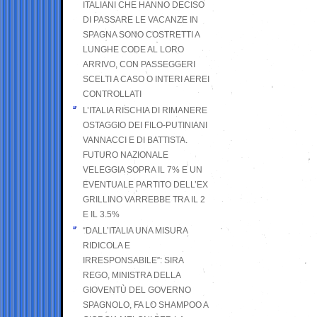
ITALIANI CHE HANNO DECISO
DI PASSARE LE VACANZE IN
SPAGNA SONO COSTRETTI A
LUNGHE CODE AL LORO
ARRIVO, CON PASSEGGERI
SCELTI A CASO O INTERI AEREI
CONTROLLATI
L’ITALIA RISCHIA DI RIMANERE
OSTAGGIO DEI FILO-PUTINIANI
VANNACCI E DI BATTISTA.
FUTURO NAZIONALE
VELEGGIA SOPRA IL 7% E UN
EVENTUALE PARTITO DELL’EX
GRILLINO VARREBBE TRA IL 2
E IL 3.5%
“DALL’ITALIA UNA MISURA
RIDICOLA E
IRRESPONSABILE”: SIRA
REGO, MINISTRA DELLA
GIOVENTÙ DEL GOVERNO
SPAGNOLO, FA LO SHAMPOO A