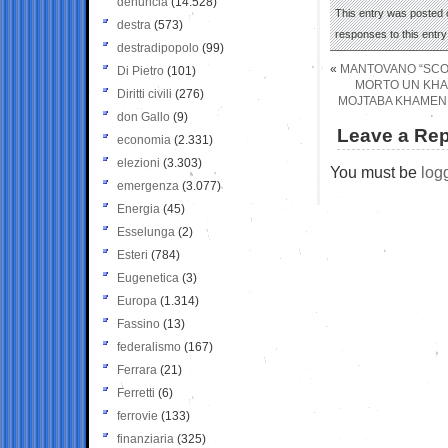
denuncia
(14.528)
This entry was posted 
destra
(573)
responses to this entr
destradipopolo
(99)
«
MANTOVANO “SCOM
Di Pietro
(101)
MORTO UN KHAM
Diritti civili
(276)
MOJTABA KHAMENE
don Gallo
(9)
Leave a Rep
economia
(2.331)
elezioni
(3.303)
You must be
log
emergenza
(3.077)
Energia
(45)
Esselunga
(2)
Esteri
(784)
Eugenetica
(3)
Europa
(1.314)
Fassino
(13)
federalismo
(167)
Ferrara
(21)
Ferretti
(6)
ferrovie
(133)
finanziaria
(325)