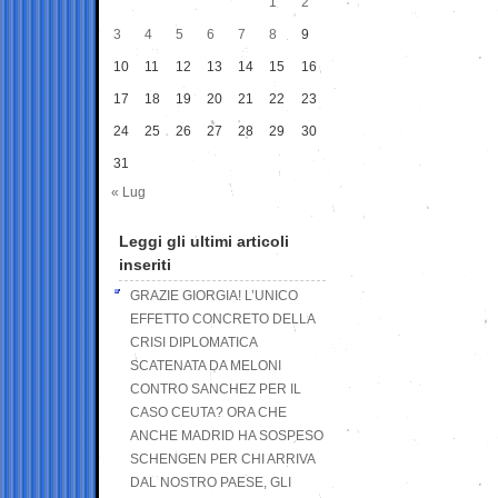
1
2
3
4
5
6
7
8
9
10
11
12
13
14
15
16
17
18
19
20
21
22
23
24
25
26
27
28
29
30
31
« Lug
Leggi gli ultimi articoli
inseriti
GRAZIE GIORGIA! L’UNICO
EFFETTO CONCRETO DELLA
CRISI DIPLOMATICA
SCATENATA DA MELONI
CONTRO SANCHEZ PER IL
CASO CEUTA? ORA CHE
ANCHE MADRID HA SOSPESO
SCHENGEN PER CHI ARRIVA
DAL NOSTRO PAESE, GLI