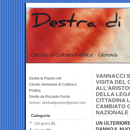
VANNACCI S
Destra di Popolo.net
VISITA DEL
Circolo Genovese di Cultura e
ALL’ARISTO
Politica
DELLA LEG
Diretto da Riccardo Fucile
CITTADINA 
Scrivici: destradipopolo@gmail.com
CAMBIATO 
NAZIONALE
Categorie
UN ULTERIORE
100 giorni
(5)
DANNO IL NUO