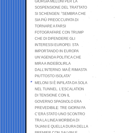
GIORGIA MELONI PER LA
SOSPENSIONE DEL TRATTATO
SI SCHENGEN: “SEMBRA CHE
SIA PIÙ PREOCCUPATA DI
TORNARE A FARSI
FOTOGRAFARE CON TRUMP
CHE DI DIFENDERE GLI
INTERESSI EUROPEI. STA
IMPORTANDO IN EUROPA
UN’AGENDA POLITICA CHE
MIRA A INDEBOLIRLA
DALL’INTERNO. MA È RIMASTA
PIUTTOSTO ISOLATA”
MELONI SI È INFILATA DA SOLA
NEL TUNNEL. L’ESCALATION
DI TENSIONE CON IL
GOVERNO SPAGNOLO ERA
PREVEDIBILE: TRE GIORNI FA
C’ERA STATO UNO SCONTRO
TRA LA LINEA MORBIDA DI
TAJANI E QUELLA DURA DELLA
PREMIER CON SALVINI E