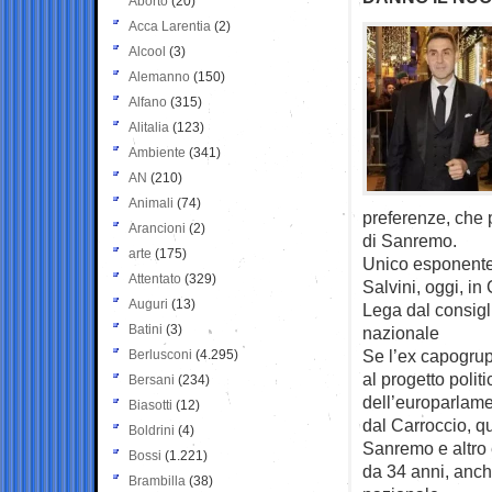
Aborto
(20)
Acca Larentia
(2)
Alcool
(3)
Alemanno
(150)
Alfano
(315)
Alitalia
(123)
Ambiente
(341)
AN
(210)
Animali
(74)
preferenze, che 
Arancioni
(2)
di Sanremo.
arte
(175)
Unico esponente d
Attentato
(329)
Salvini, oggi, in
Auguri
(13)
Lega dal consigli
Batini
(3)
nazionale
Se l’ex capogrup
Berlusconi
(4.295)
al progetto polit
Bersani
(234)
dell’europarlame
Biasotti
(12)
dal Carroccio, q
Boldrini
(4)
Sanremo e altro 
Bossi
(1.221)
da 34 anni, anch
Brambilla
(38)