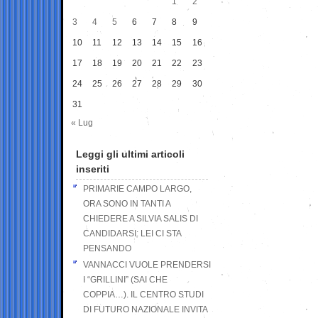
1
2
3
4
5
6
7
8
9
10
11
12
13
14
15
16
17
18
19
20
21
22
23
24
25
26
27
28
29
30
31
« Lug
Leggi gli ultimi articoli
inseriti
PRIMARIE CAMPO LARGO,
ORA SONO IN TANTI A
CHIEDERE A SILVIA SALIS DI
CANDIDARSI: LEI CI STA
PENSANDO
VANNACCI VUOLE PRENDERSI
I “GRILLINI” (SAI CHE
COPPIA…). IL CENTRO STUDI
DI FUTURO NAZIONALE INVITA