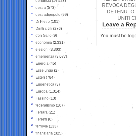
denuncia
(14.528)
REVOCA DEGLI
destra
(573)
DETENUTO N
destradipopolo
(99)
UNITI 
Di Pietro
(101)
Leave a Rep
Diritti civili
(276)
You must be
log
don Gallo
(9)
economia
(2.331)
elezioni
(3.303)
emergenza
(3.077)
Energia
(45)
Esselunga
(2)
Esteri
(784)
Eugenetica
(3)
Europa
(1.314)
Fassino
(13)
federalismo
(167)
Ferrara
(21)
Ferretti
(6)
ferrovie
(133)
finanziaria
(325)