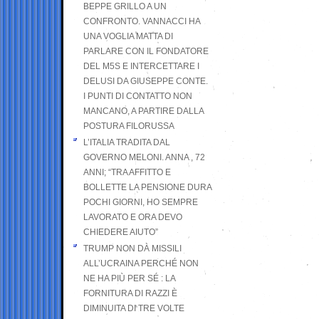
BEPPE GRILLO A UN
CONFRONTO. VANNACCI HA
UNA VOGLIA MATTA DI
PARLARE CON IL FONDATORE
DEL M5S E INTERCETTARE I
DELUSI DA GIUSEPPE CONTE.
I PUNTI DI CONTATTO NON
MANCANO, A PARTIRE DALLA
POSTURA FILORUSSA
L’ITALIA TRADITA DAL
GOVERNO MELONI. ANNA , 72
ANNI; “TRA AFFITTO E
BOLLETTE LA PENSIONE DURA
POCHI GIORNI, HO SEMPRE
LAVORATO E ORA DEVO
CHIEDERE AIUTO”
TRUMP NON DÀ MISSILI
ALL’UCRAINA PERCHÉ NON
NE HA PIÙ PER SÉ : LA
FORNITURA DI RAZZI È
DIMINUITA DI TRE VOLTE