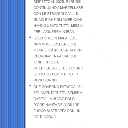
RISPETTO AL 2025, E I RUSSI
CONTINUANO A MARTELLARE
CON LE STRAGI DI CIVILI. IL
GUAIO È CHE GLI AMERICANI
HANNO USATO TUTTI I MISSILI
PER LA GUERRA IN IRAN
SOLO CHI È IN MALAFEDE
NON VUOLE VEDERE CHE
PUTIN È GIÀ IN GUERRA CON
L’EUROPA: TRA ATTACCHI
IBRIDI, TROLL E
INTERFERENZE, I BLITZ SONO
SOTTO GLI OCCHI DI TUTTI
OGNI GIORNO
CHE GOVERNO PATACCA. “SI
SFILAMENTA TUTTA, SEMBRA
CARTA”. LA NUOVA POLO
D’ORDINANZA DEI VIGILI DEL
FUOCO SI STRAPPA CON UN
PO’ D’ACQUA