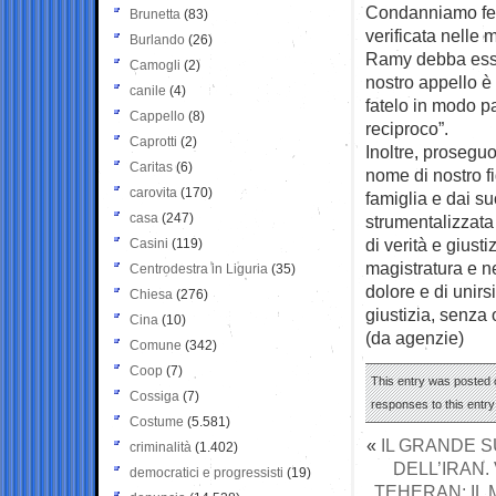
Condanniamo fer
Brunetta
(83)
verificata nelle 
Burlando
(26)
Ramy debba esser
Camogli
(2)
nostro appello è 
canile
(4)
fatelo in modo pac
Cappello
(8)
reciproco”.
Caprotti
(2)
Inoltre, proseguo
Caritas
(6)
nome di nostro f
carovita
(170)
famiglia e dai s
casa
(247)
strumentalizzata 
di verità e giust
Casini
(119)
magistratura e ne
Centrodestra in Liguria
(35)
dolore e di unirs
Chiesa
(276)
giustizia, senza 
Cina
(10)
(da agenzie)
Comune
(342)
Coop
(7)
This entry was posted 
Cossiga
(7)
responses to this entr
Costume
(5.581)
«
IL GRANDE S
criminalità
(1.402)
DELL’IRAN.
democratici e progressisti
(19)
TEHERAN: IL 