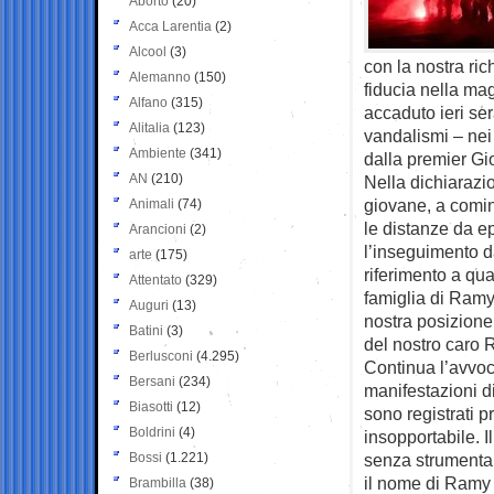
Aborto
(20)
Acca Larentia
(2)
Alcool
(3)
con la nostra ric
Alemanno
(150)
fiducia nella mag
Alfano
(315)
accaduto ieri ser
Alitalia
(123)
vandalismi – nei
Ambiente
(341)
dalla premier Gi
AN
(210)
Nella dichiarazio
giovane, a comin
Animali
(74)
le distanze da ep
Arancioni
(2)
l’inseguimento d
arte
(175)
riferimento a qua
Attentato
(329)
famiglia di Ram
Auguri
(13)
nostra posizione
Batini
(3)
del nostro caro 
Berlusconi
(4.295)
Continua l’avvoc
Bersani
(234)
manifestazioni di
Biasotti
(12)
sono registrati 
Boldrini
(4)
insopportabile. I
Bossi
(1.221)
senza strumental
il nome di Ramy v
Brambilla
(38)