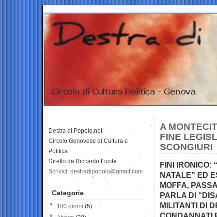
A MONTECITO
Destra di Popolo.net
FINE LEGISL
Circolo Genovese di Cultura e
SCONGIURI
Politica
Diretto da Riccardo Fucile
FINI IRONICO:
Scrivici: destradipopolo@gmail.com
NATALE” ED E
MOFFA, PASS
Categorie
PARLA DI “DIS
MILITANTI DI 
100 giorni
(5)
CONDANNATI P