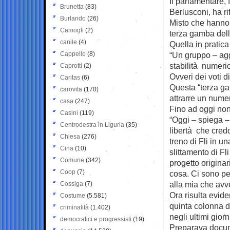
Il parlamentare, 
Brunetta
(83)
Berlusconi, ha ri
Burlando
(26)
Misto che hanno 
Camogli
(2)
terza gamba dell
canile
(4)
Quella in pratica
Cappello
(8)
“Un gruppo – agg
stabilità numeric
Caprotti
(2)
Ovveri dei voti di
Caritas
(6)
Questa “terza ga
carovita
(170)
attrarre un numer
casa
(247)
Fino ad oggi non 
Casini
(119)
“Oggi – spiega –
Centrodestra in Liguria
(35)
libertà che cred
Chiesa
(276)
treno di Fli in u
Cina
(10)
slittamento di Fli
Comune
(342)
progetto originar
Coop
(7)
cosa. Ci sono pe
alla mia che avve
Cossiga
(7)
Ora risulta evid
Costume
(5.581)
quinta colonna d
criminalità
(1.402)
negli ultimi giorn
democratici e progressisti
(19)
Preparava documen