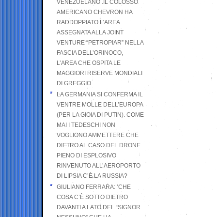
VENEZUELANO .IL COLOSSO
AMERICANO CHEVRON HA
RADDOPPIATO L’AREA
ASSEGNATA ALLA JOINT
VENTURE “PETROPIAR” NELLA
FASCIA DELL’ORINOCO,
L’AREA CHE OSPITA LE
MAGGIORI RISERVE MONDIALI
DI GREGGIO
LA GERMANIA SI CONFERMA IL
VENTRE MOLLE DELL’EUROPA
(PER LA GIOIA DI PUTIN). COME
MAI I TEDESCHI NON
VOGLIONO AMMETTERE CHE
DIETRO AL CASO DEL DRONE
PIENO DI ESPLOSIVO
RINVENUTO ALL’AEROPORTO
DI LIPSIA C’È LA RUSSIA?
GIULIANO FERRARA: ’CHE
COSA C’È SOTTO DIETRO
DAVANTI A LATO DEL “SIGNOR