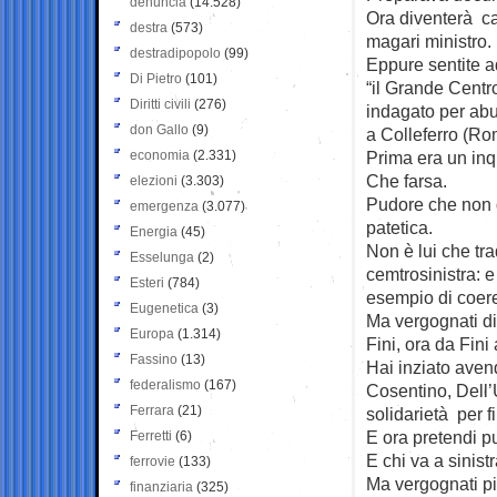
denuncia
(14.528)
Ora diventerà c
destra
(573)
magari ministro.
destradipopolo
(99)
Eppure sentite ad 
Di Pietro
(101)
“il Grande Centro
Diritti civili
(276)
indagato per abu
don Gallo
(9)
a Colleferro (Rom
economia
(2.331)
Prima era un inqu
Che farsa.
elezioni
(3.303)
Pudore che non d
emergenza
(3.077)
patetica.
Energia
(45)
Non è lui che trad
Esselunga
(2)
cemtrosinistra: e
Esteri
(784)
esempio di coer
Eugenetica
(3)
Ma vergognati di
Europa
(1.314)
Fini, ora da Fini
Fassino
(13)
Hai inziato avend
federalismo
(167)
Cosentino, Dell’U
Ferrara
(21)
solidarietà per fi
E ora pretendi p
Ferretti
(6)
E chi va a sinist
ferrovie
(133)
Ma vergognati pi
finanziaria
(325)