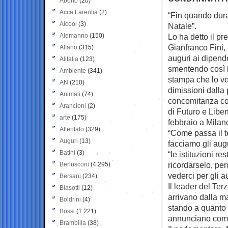
Aborto
(20)
Acca Larentia
(2)
“Fin quando dura
Alcool
(3)
Natale”.
Alemanno
(150)
Lo ha detto il p
Gianfranco Fini,
Alfano
(315)
auguri ai dipende
Alitalia
(123)
smentendo così l
Ambiente
(341)
stampa che lo vo
AN
(210)
dimissioni dalla
Animali
(74)
concomitanza co
Arancioni
(2)
di Futuro e Libe
arte
(175)
febbraio a Milan
Attentato
(329)
“Come passa il t
Auguri
(13)
facciamo gli augu
Batini
(3)
“le istituzioni r
ricordarselo, per
Berlusconi
(4.295)
vederci per gli a
Bersani
(234)
Il leader del Te
Biasotti
(12)
arrivano dalla m
Boldrini
(4)
stando a quanto p
Bossi
(1.221)
annunciano comun
Brambilla
(38)