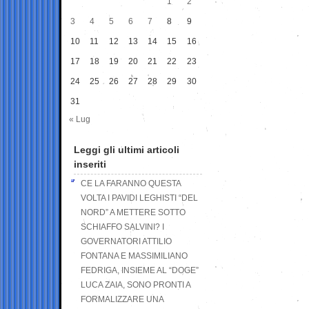
1
2
3
4
5
6
7
8
9
10
11
12
13
14
15
16
17
18
19
20
21
22
23
24
25
26
27
28
29
30
31
« Lug
Leggi gli ultimi articoli
inseriti
CE LA FARANNO QUESTA
VOLTA I PAVIDI LEGHISTI “DEL
NORD” A METTERE SOTTO
SCHIAFFO SALVINI? I
GOVERNATORI ATTILIO
FONTANA E MASSIMILIANO
FEDRIGA, INSIEME AL “DOGE”
LUCA ZAIA, SONO PRONTI A
FORMALIZZARE UNA