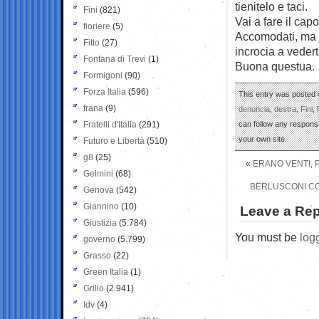
tienitelo e taci.
Fini
(821)
Vai a fare il cap
fioriere
(5)
Accomodati, ma ri
Fitto
(27)
incrocia a vederti
Fontana di Trevi
(1)
Buona questua.
Formigoni
(90)
Forza Italia
(596)
This entry was posted o
frana
(9)
denuncia
,
destra
,
Fini
,
Fratelli d'Italia
(291)
can follow any response
your own site.
Futuro e Libertà
(510)
g8
(25)
«
ERANO VENTI, 
Gelmini
(68)
BERLUSCONI CON
Genova
(542)
Giannino
(10)
Leave a Rep
Giustizia
(5.784)
You must be
log
governo
(5.799)
Grasso
(22)
Green Italia
(1)
Grillo
(2.941)
Idv
(4)