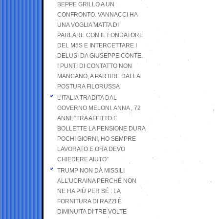
BEPPE GRILLO A UN
CONFRONTO. VANNACCI HA
UNA VOGLIA MATTA DI
PARLARE CON IL FONDATORE
DEL M5S E INTERCETTARE I
DELUSI DA GIUSEPPE CONTE.
I PUNTI DI CONTATTO NON
MANCANO, A PARTIRE DALLA
POSTURA FILORUSSA
L’ITALIA TRADITA DAL
GOVERNO MELONI. ANNA , 72
ANNI; “TRA AFFITTO E
BOLLETTE LA PENSIONE DURA
POCHI GIORNI, HO SEMPRE
LAVORATO E ORA DEVO
CHIEDERE AIUTO”
TRUMP NON DÀ MISSILI
ALL’UCRAINA PERCHÉ NON
NE HA PIÙ PER SÉ : LA
FORNITURA DI RAZZI È
DIMINUITA DI TRE VOLTE