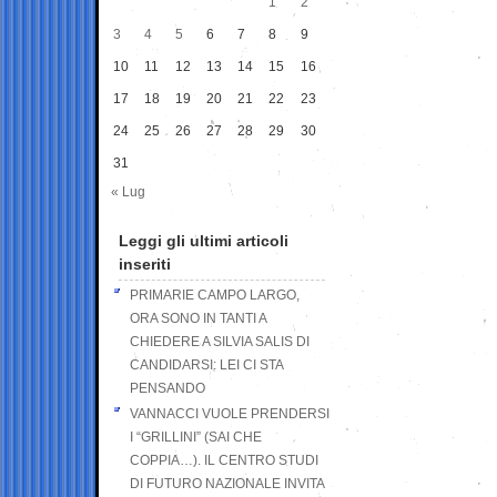
1
2
3
4
5
6
7
8
9
10
11
12
13
14
15
16
17
18
19
20
21
22
23
24
25
26
27
28
29
30
31
« Lug
Leggi gli ultimi articoli
inseriti
PRIMARIE CAMPO LARGO,
ORA SONO IN TANTI A
CHIEDERE A SILVIA SALIS DI
CANDIDARSI: LEI CI STA
PENSANDO
VANNACCI VUOLE PRENDERSI
I “GRILLINI” (SAI CHE
COPPIA…). IL CENTRO STUDI
DI FUTURO NAZIONALE INVITA