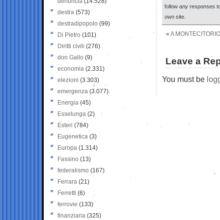
denuncia
(14.528)
follow any responses to
destra
(573)
own site.
destradipopolo
(99)
«
A MONTECITORIO F
Di Pietro
(101)
Diritti civili
(276)
don Gallo
(9)
Leave a Rep
economia
(2.331)
You must be
log
elezioni
(3.303)
emergenza
(3.077)
Energia
(45)
Esselunga
(2)
Esteri
(784)
Eugenetica
(3)
Europa
(1.314)
Fassino
(13)
federalismo
(167)
Ferrara
(21)
Ferretti
(6)
ferrovie
(133)
finanziaria
(325)