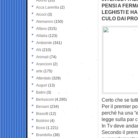
Aborto
(20)
PENSI A FERMA
Acca Larentia
(2)
LEGHISTI E H
Alcool
(3)
CULO DAI PRO
Alemanno
(150)
Alfano
(315)
Alitalia
(123)
Ambiente
(341)
AN
(210)
Animali
(74)
Arancioni
(2)
arte
(175)
Attentato
(329)
Auguri
(13)
Batini
(3)
Certo che se tut
Berlusconi
(4.295)
Per il premier po
Bersani
(234)
perchè ha una “e
Biasotti
(12)
legge sulla par c
Boldrini
(4)
In Tv deve andar
Bossi
(1.221)
Secondo il premi
Brambilla
(38)