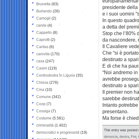
europarlamentari
Brunetta
(83)
presidente della
Burlando
(26)
e i suoi uomini “
Camogli
(2)
In questo quadro,
canile
(4)
a detta del premie
Cappello
(8)
Stop che l’80% d
da nascondere, n
Caprotti
(2)
Il Cavaliere vede
Caritas
(6)
Che “si è portato
carovita
(170)
destinato a spari
casa
(247)
E di che ha paur
Casini
(119)
“Noi andremo in
Centrodestra in Liguria
(35)
avrebbe prosegui
Chiesa
(276)
destinato a spari
Cina
(10)
Il premier non ha
Comune
(342)
sarebbe destinat
Coop
(7)
Intanto potrebbe 
presentano.
Cossiga
(7)
Ma forse è chiede
Costume
(5.581)
criminalità
(1.402)
This entry was posted o
democratici e progressisti
(19)
denuncia
,
destra
,
Fini
,