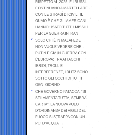
RISPETTO AL 2025, E I RUSSI
CONTINUANO A MARTELLARE
CON LE STRAGI DI CIVILI. IL
GUAIO È CHE GLI AMERICANI
HANNO USATO TUTTI I MISSILI
PER LA GUERRA IN IRAN
SOLO CHI È IN MALAFEDE
NON VUOLE VEDERE CHE
PUTIN È GIÀ IN GUERRA CON
L’EUROPA: TRA ATTACCHI
IBRIDI, TROLL E
INTERFERENZE, I BLITZ SONO
SOTTO GLI OCCHI DI TUTTI
OGNI GIORNO
CHE GOVERNO PATACCA. “SI
SFILAMENTA TUTTA, SEMBRA
CARTA”. LA NUOVA POLO
D’ORDINANZA DEI VIGILI DEL
FUOCO SI STRAPPA CON UN
PO’ D’ACQUA