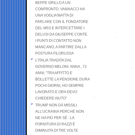
BEPPE GRILLO A UN
CONFRONTO. VANNACCI HA
UNA VOGLIA MATTA DI
PARLARE CON IL FONDATORE
DEL M5S E INTERCETTARE I
DELUSI DA GIUSEPPE CONTE.
I PUNTI DI CONTATTO NON
MANCANO, A PARTIRE DALLA
POSTURA FILORUSSA
L’ITALIA TRADITA DAL
GOVERNO MELONI. ANNA , 72
ANNI; “TRA AFFITTO E
BOLLETTE LA PENSIONE DURA
POCHI GIORNI, HO SEMPRE
LAVORATO E ORA DEVO
CHIEDERE AIUTO”
TRUMP NON DÀ MISSILI
ALL’UCRAINA PERCHÉ NON
NE HA PIÙ PER SÉ : LA
FORNITURA DI RAZZI È
DIMINUITA DI TRE VOLTE