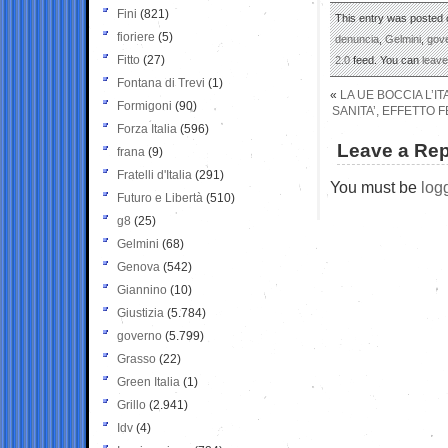
Fini
(821)
This entry was posted 
fioriere
(5)
denuncia
,
Gelmini
,
gov
Fitto
(27)
2.0
feed. You can
leav
Fontana di Trevi
(1)
«
LA UE BOCCIA L’I
Formigoni
(90)
SANITA’, EFFETTO 
Forza Italia
(596)
Leave a Rep
frana
(9)
Fratelli d'Italia
(291)
You must be
log
Futuro e Libertà
(510)
g8
(25)
Gelmini
(68)
Genova
(542)
Giannino
(10)
Giustizia
(5.784)
governo
(5.799)
Grasso
(22)
Green Italia
(1)
Grillo
(2.941)
Idv
(4)