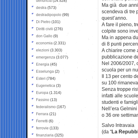
denuncia
(14.528)
Ma già due anni 
destra
(573)
scendeva di tre 
destradipopolo
(99)
quest’anno.
Di Pietro
(101)
A fare il pieno, 
Diritti civili
(276)
colpite sono inv
don Gallo
(9)
Ma in appena due
economia
(2.331)
di 8 punti percen
A chiarire come 
elezioni
(3.303)
pubblicazione de
emergenza
(3.077)
Nel 2006/2007, o
Energia
(45)
scuola per un num
Esselunga
(2)
Il 13 per cento d
Esteri
(784)
su 100 rimanevan
Eugenetica
(3)
Senza troppe ris
Europa
(1.314)
infatti alle scuo
Fassino
(13)
studenti e famigl
federalismo
(167)
Nell’era Gelmini
Ferrara
(21)
o 36 ore settima
Ferretti
(6)
Salvo Intravaia
ferrovie
(133)
(da “
La Repubbl
finanziaria
(325)