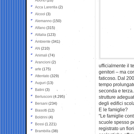
Aborto
(20)
Acca Larentia
(2)
Alcool
(3)
Alemanno
(150)
Alfano
(315)
Alitalia
(123)
Ambiente
(341)
AN
(210)
Animali
(74)
Arancioni
(2)
ufficialmente il
arte
(175)
genitori – ma con
Attentato
(329)
faticoso. Dal 200
Auguri
(13)
tempo prolungato
Batini
(3)
seconda e terza. 
strutture adegua
Berlusconi
(4.295)
degli edifici scol
Bersani
(234)
E le famiglie?
Biasotti
(12)
“Le famiglie con
Boldrini
(4)
scuole spesso po
Bossi
(1.221)
registrato un fio
Brambilla
(38)