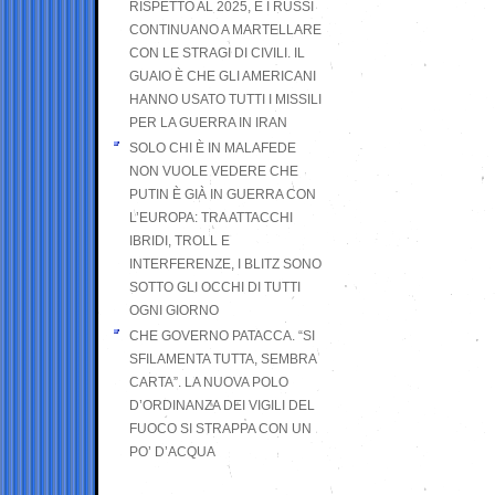
RISPETTO AL 2025, E I RUSSI
CONTINUANO A MARTELLARE
CON LE STRAGI DI CIVILI. IL
GUAIO È CHE GLI AMERICANI
HANNO USATO TUTTI I MISSILI
PER LA GUERRA IN IRAN
SOLO CHI È IN MALAFEDE
NON VUOLE VEDERE CHE
PUTIN È GIÀ IN GUERRA CON
L’EUROPA: TRA ATTACCHI
IBRIDI, TROLL E
INTERFERENZE, I BLITZ SONO
SOTTO GLI OCCHI DI TUTTI
OGNI GIORNO
CHE GOVERNO PATACCA. “SI
SFILAMENTA TUTTA, SEMBRA
CARTA”. LA NUOVA POLO
D’ORDINANZA DEI VIGILI DEL
FUOCO SI STRAPPA CON UN
PO’ D’ACQUA