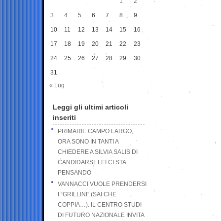
1
2
3
4
5
6
7
8
9
10
11
12
13
14
15
16
17
18
19
20
21
22
23
24
25
26
27
28
29
30
31
« Lug
Leggi gli ultimi articoli
inseriti
PRIMARIE CAMPO LARGO,
ORA SONO IN TANTI A
CHIEDERE A SILVIA SALIS DI
CANDIDARSI: LEI CI STA
PENSANDO
VANNACCI VUOLE PRENDERSI
I “GRILLINI” (SAI CHE
COPPIA…). IL CENTRO STUDI
DI FUTURO NAZIONALE INVITA