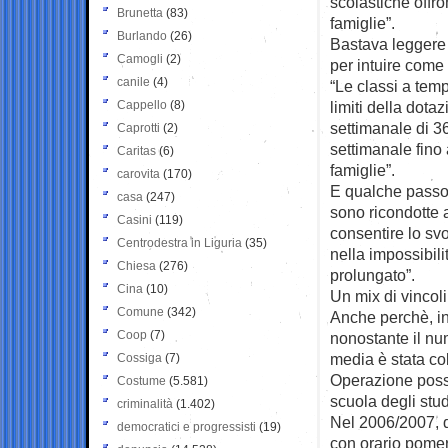
scolastiche offr
Brunetta
(83)
famiglie”.
Burlando
(26)
Bastava leggere 
Camogli
(2)
per intuire come
canile
(4)
“Le classi a temp
Cappello
(8)
limiti della dot
settimanale di 36
Caprotti
(2)
settimanale fino 
Caritas
(6)
famiglie”.
carovita
(170)
E qualche passo 
casa
(247)
sono ricondotte a
Casini
(119)
consentire lo svo
Centrodestra in Liguria
(35)
nella impossibili
Chiesa
(276)
prolungato”.
Cina
(10)
Un mix di vincoli
Comune
(342)
Anche perchè, in
Coop
(7)
nonostante il num
media è stata col
Cossiga
(7)
Operazione possi
Costume
(5.581)
scuola degli stud
criminalità
(1.402)
Nel 2006/2007, q
democratici e progressisti
(19)
con orario pomer