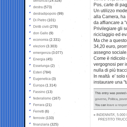
denuncia
(14.528)
Pos, carte di pa
destra
(573)
Un utilizzo mode
destradipopolo
(99)
alla Camera, ha a
Di Pietro
(101)
da affiancare a “
Diritti civili
(276)
Privilegiare gli 
don Gallo
(9)
riciclaggio ed e
economia
(2.331)
Ma che a questo 
34,20 euro, prom
elezioni
(3.303)
assegno sociale,
emergenza
(3.077)
Come è ridicolo 
Energia
(45)
vergognosi per i
Esselunga
(2)
nulla di più trac
Esteri
(784)
In realtà e’ solo
Eugenetica
(3)
instaurare una “
Europa
(1.314)
Fassino
(13)
This entry was posted 
federalismo
(167)
governo
,
Politica
,
pover
Ferrara
(21)
You can
leave a respo
Ferretti
(6)
«
INDENNITA’, 5.00
ferrovie
(133)
PRESTITO TRUCCA
finanziaria
(325)