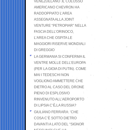
VENEZUELANO .IL COLOSSO
AMERICANO CHEVRON HA
RADDOPPIATO L’AREA
ASSEGNATA ALLA JOINT
VENTURE “PETROPIAR” NELLA
FASCIA DELL’ORINOCO,
L’AREA CHE OSPITA LE
MAGGIORI RISERVE MONDIALI
DI GREGGIO
LA GERMANIA SI CONFERMA IL
VENTRE MOLLE DELL’EUROPA
(PER LA GIOIA DI PUTIN). COME
MAI I TEDESCHI NON
VOGLIONO AMMETTERE CHE
DIETRO AL CASO DEL DRONE
PIENO DI ESPLOSIVO
RINVENUTO ALL’AEROPORTO
DI LIPSIA C’È LA RUSSIA?
GIULIANO FERRARA: ’CHE
COSA C’È SOTTO DIETRO
DAVANTI A LATO DEL “SIGNOR