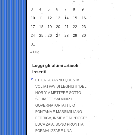
1
2
3
4
5
6
7
8
9
10
11
12
13
14
15
16
17
18
19
20
21
22
23
24
25
26
27
28
29
30
31
« Lug
Leggi gli ultimi articoli
inseriti
CE LA FARANNO QUESTA
VOLTA I PAVIDI LEGHISTI “DEL
NORD” A METTERE SOTTO
SCHIAFFO SALVINI? I
GOVERNATORI ATTILIO
FONTANA E MASSIMILIANO
FEDRIGA, INSIEME AL “DOGE”
LUCA ZAIA, SONO PRONTI A
FORMALIZZARE UNA