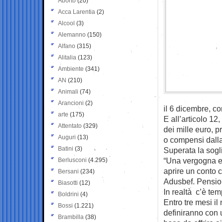
Aborto
(20)
Acca Larentia
(2)
Alcool
(3)
Alemanno
(150)
Alfano
(315)
Alitalia
(123)
Ambiente
(341)
AN
(210)
Animali
(74)
Arancioni
(2)
il 6 dicembre, co
arte
(175)
E all’articolo 12
Attentato
(329)
dei mille euro, p
Auguri
(13)
o compensi dall
Batini
(3)
Superata la sogl
“Una vergogna e 
Berlusconi
(4.295)
aprire un conto c
Bersani
(234)
Adusbef. Pensio
Biasotti
(12)
In realtà c’è tem
Boldrini
(4)
Entro tre mesi i
Bossi
(1.221)
definiranno con 
Brambilla
(38)