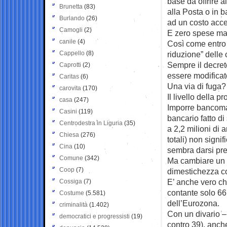
base da offrire a
Brunetta
(83)
alla Posta o in b
Burlando
(26)
ad un costo accet
Camogli
(2)
E zero spese ma 
canile
(4)
Così come entro t
Cappello
(8)
riduzione” delle 
Sempre il decreto
Caprotti
(2)
essere modificat
Caritas
(6)
Una via di fuga?
carovita
(170)
Il livello della p
casa
(247)
Imporre bancomat
Casini
(119)
bancario fatto di 
Centrodestra in Liguria
(35)
a 2,2 milioni di 
Chiesa
(276)
totali) non signif
Cina
(10)
sembra darsi pre
Comune
(342)
Ma cambiare un m
Coop
(7)
dimestichezza co
E’ anche vero che
Cossiga
(7)
contante solo 66 
Costume
(5.581)
dell’Eurozona.
criminalità
(1.402)
Con un divario –
democratici e progressisti
(19)
contro 39), anche