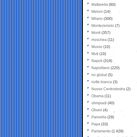
Mattarella
(60)
Meloni
(14)
Milano
(300)
Montezemolo
(7)
Monti
(357)
moschea
(11)
Musso
(10)
Muti
(10)
Napoli
(319)
Napolitano
(220)
no global
(5)
notte bianca
(3)
Nuovo Centrodestra
(2)
Obama
(11)
olimpiadi
(40)
Oliveri
(4)
Pannella
(29)
Papa
(33)
Parlamento
(1.428)