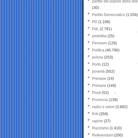
partito del popolo della libe
(30)
Partito Democratico
(1.034)
PD
(1.188)
PdL
(2.781)
pedofilia
(25)
Pensioni
(129)
Politica
(40.790)
polizia
(253)
Porto
(12)
povertà
(502)
Presepe
(14)
Primarie
(149)
Prodi
(52)
Provincia
(139)
radici e valori
(3.682)
RAI
(359)
rapine
(37)
Razzismo
(1.410)
Referendum
(200)