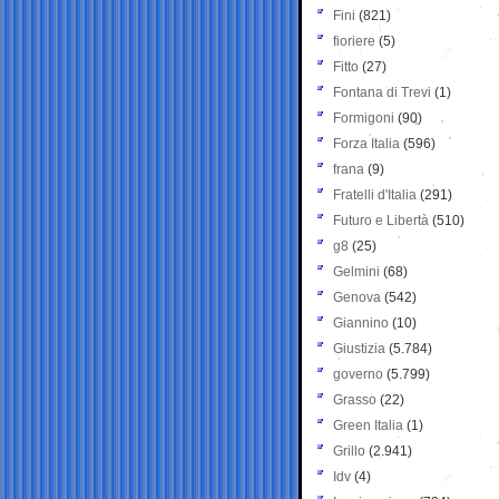
Fini
(821)
fioriere
(5)
Fitto
(27)
Fontana di Trevi
(1)
Formigoni
(90)
Forza Italia
(596)
frana
(9)
Fratelli d'Italia
(291)
Futuro e Libertà
(510)
g8
(25)
Gelmini
(68)
Genova
(542)
Giannino
(10)
Giustizia
(5.784)
governo
(5.799)
Grasso
(22)
Green Italia
(1)
Grillo
(2.941)
Idv
(4)