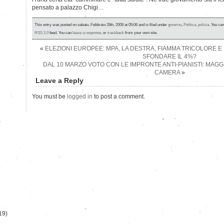
pensato a palazzo Chigi…
This entry was posted on sabato, Febbraio 28th, 2009 at 05:06 and is filed under
governo
,
Politica
,
polizia
. You can
RSS 2.0
feed. You can
leave a response
, or
trackback
from your own site.
«
ELEZIONI EUROPEE: MPA, LA DESTRA, FIAMMA TRICOLORE E
SFONDARE IL 4%?
DAL 10 MARZO VOTO CON LE IMPRONTE ANTI-PIANISTI: MAGG
CAMERA
»
Leave a Reply
You must be
logged in
to post a comment.
)
19)