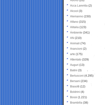
Aborto
(20)
Acca Larentia
(2)
Alcool
(3)
Alemanno
(150)
Alfano
(315)
Alitalia
(123)
Ambiente
(341)
AN
(210)
Animali
(74)
Arancioni
(2)
arte
(175)
Attentato
(329)
Auguri
(13)
Batini
(3)
Berlusconi
(4.295)
Bersani
(234)
Biasotti
(12)
Boldrini
(4)
Bossi
(1.221)
Brambilla
(38)