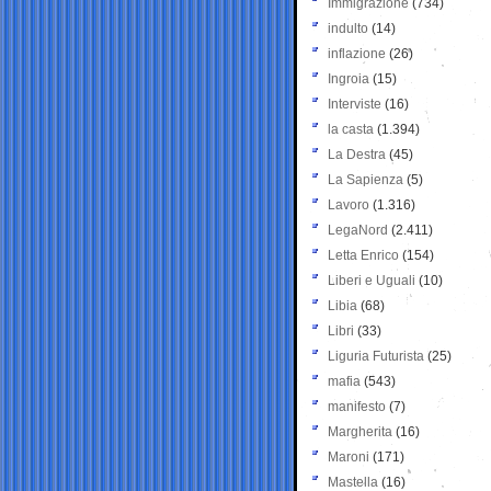
Immigrazione
(734)
indulto
(14)
inflazione
(26)
Ingroia
(15)
Interviste
(16)
la casta
(1.394)
La Destra
(45)
La Sapienza
(5)
Lavoro
(1.316)
LegaNord
(2.411)
Letta Enrico
(154)
Liberi e Uguali
(10)
Libia
(68)
Libri
(33)
Liguria Futurista
(25)
mafia
(543)
manifesto
(7)
Margherita
(16)
Maroni
(171)
Mastella
(16)