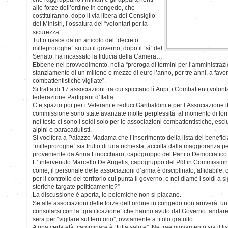
alle forze dell’ordine in congedo, che
costituiranno, dopo il via libera del Consiglio
dei Ministri, l’ossatura dei “volontari per la
sicurezza”.
Tutto nasce da un articolo del “decreto
milleproroghe” su cui il governo, dopo il “sì” del
Senato, ha incassato la fiducia della Camera…
Ebbene nel provvedimento, nella “proroga di termini per l’amministrazio
stanziamento di un milione e mezzo di euro l’anno, per tre anni, a favor
combattentistiche vigilate”.
Si tratta di 17 associazioni tra cui spiccano lì’Anpi, i Combattenti volont
federazione Partigiani d’Italia.
C’e spazio poi per i Veterani e reduci Garibaldini e per l’Associazione i
commissione sono state avanzate molte perplessità al momento di for
nel testo ci sono i soldi solo per le associazioni combattentistiche, escl
alpini e paracadutisti.
Si vocifera a Palazzo Madama che l’inserimento della lista dei beneficiat
“milleproroghe” sia frutto di una richiesta, accolta dalla maggioranza per
proveniente da Anna Finocchiaro, capogruppo del Partito Democratico
E’ intervenuto Marcello De Angelis, capogruppo del Pdl in Commission
come, il personale delle associazioni d’arma è disciplinato, affidabile, 
per il controllo del territorio cui punta il governo, e noi diamo i soldi a 
storiche targate politicamente?”
La discussione è aperta, le polemiche non si placano.
Se alle associazioni delle forze dell’ordine in congedo non arriverà u
consolarsi con la “gratificazione” che hanno avuto dal Governo: andare 
sera per “vigilare sul territorio”, ovviamente a titolo gratuito.
A una certa età camminare è “tutta salute”. Ne trae giovamento sia il f