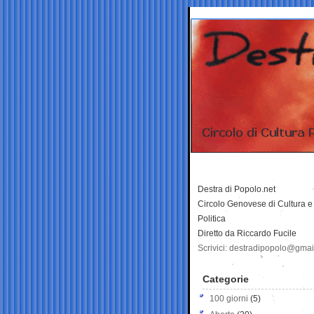
Destra di Popolo.net
Circolo Genovese di Cultura e
Politica
Diretto da Riccardo Fucile
Scrivici: destradipopolo@gma
Categorie
100 giorni
(5)