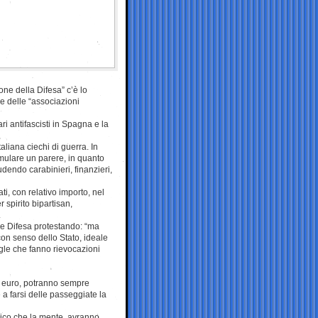
ne della Difesa” c’è lo
e delle “associazioni
ari antifascisti in Spagna e la
taliana ciechi di guerra.
In
mulare un parere, in quanto
udendo carabinieri, finanzieri,
i, con relativo importo, nel
 spirito bipartisan,
.
e Difesa protestando: “ma
con senso dello Stato, ideale
sigle che fanno rievocazioni
n euro, potranno sempre
a farsi delle passeggiate la
isico che la mente, avranno