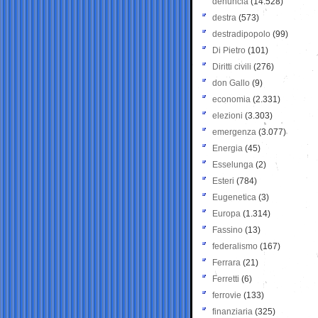
denuncia
(14.528)
destra
(573)
destradipopolo
(99)
Di Pietro
(101)
Diritti civili
(276)
don Gallo
(9)
economia
(2.331)
elezioni
(3.303)
emergenza
(3.077)
Energia
(45)
Esselunga
(2)
Esteri
(784)
Eugenetica
(3)
Europa
(1.314)
Fassino
(13)
federalismo
(167)
Ferrara
(21)
Ferretti
(6)
ferrovie
(133)
finanziaria
(325)