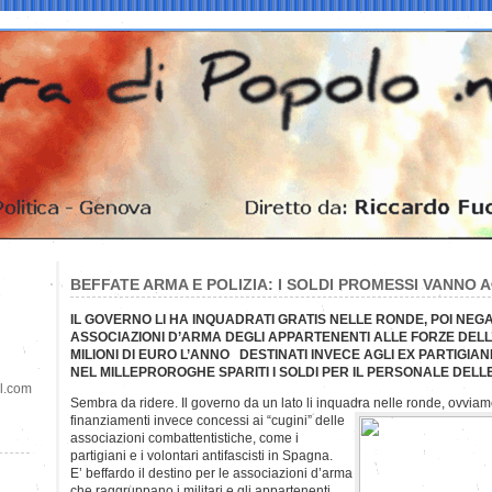
BEFFATE ARMA E POLIZIA: I SOLDI PROMESSI VANNO A
IL GOVERNO LI HA INQUADRATI GRATIS NELLE RONDE, POI NEGA
ASSOCIAZIONI D’ARMA DEGLI APPARTENENTI ALLE FORZE DELL
MILIONI DI EURO L’ANNO DESTINATI INVECE AGLI EX PARTIGIANI
NEL MILLEPROROGHE SPARITI I SOLDI PER IL PERSONALE DELL
il.com
Sembra da ridere. Il governo da un lato li inquadra nelle ronde, ovvia
finanziamenti invece concessi ai “cugini” delle
associazioni combattentistiche, come i
partigiani e i volontari antifascisti in Spagna.
E’ beffardo il destino per le associazioni d’arma
che raggruppano i militari e gli appartenenti