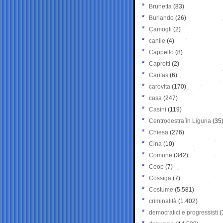
Brunetta
(83)
Burlando
(26)
Camogli
(2)
canile
(4)
Cappello
(8)
Caprotti
(2)
Caritas
(6)
carovita
(170)
casa
(247)
Casini
(119)
Centrodestra in Liguria
(35
Chiesa
(276)
Cina
(10)
Comune
(342)
Coop
(7)
Cossiga
(7)
Costume
(5.581)
criminalità
(1.402)
democratici e progressisti
(