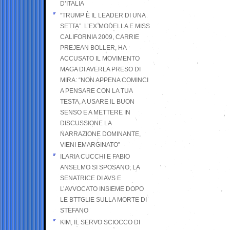
D’ITALIA
“TRUMP È IL LEADER DI UNA
SETTA”. L’EX MODELLA E MISS
CALIFORNIA 2009, CARRIE
PREJEAN BOLLER, HA
ACCUSATO IL MOVIMENTO
MAGA DI AVERLA PRESO DI
MIRA: “NON APPENA COMINCI
A PENSARE CON LA TUA
TESTA, A USARE IL BUON
SENSO E A METTERE IN
DISCUSSIONE LA
NARRAZIONE DOMINANTE,
VIENI EMARGINATO”
ILARIA CUCCHI E FABIO
ANSELMO SI SPOSANO; LA
SENATRICE DI AVS E
L’AVVOCATO INSIEME DOPO
LE BTTGLIE SULLA MORTE DI
STEFANO
KIM, IL SERVO SCIOCCO DI