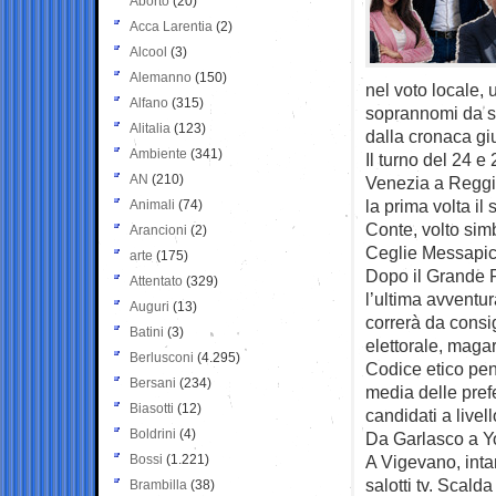
Aborto
(20)
Acca Larentia
(2)
Alcool
(3)
Alemanno
(150)
nel voto locale, 
Alfano
(315)
soprannomi da san
Alitalia
(123)
dalla cronaca giu
Ambiente
(341)
Il turno del 24 
AN
(210)
Venezia a Reggi
la prima volta i
Animali
(74)
Conte, volto sim
Arancioni
(2)
Ceglie Messapica
arte
(175)
Dopo il Grande Fr
Attentato
(329)
l’ultima avventu
Auguri
(13)
correrà da consig
Batini
(3)
elettorale, magar
Berlusconi
(4.295)
Codice etico pen
Bersani
(234)
media delle pref
Biasotti
(12)
candidati a livel
Boldrini
(4)
Da Garlasco a Y
Bossi
(1.221)
A Vigevano, intan
salotti tv. Scal
Brambilla
(38)