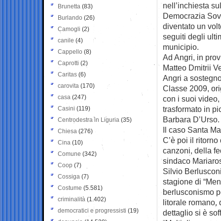
nell’inchiesta su
Brunetta
(83)
Democrazia Sovra
Burlando
(26)
diventato un volt
Camogli
(2)
seguiti degli ult
canile
(4)
municipio.
Cappello
(8)
Ad Angri, in prov
Caprotti
(2)
Matteo Dmitrii Ve
Caritas
(6)
Angri a sostegno
carovita
(170)
Classe 2009, ori
casa
(247)
con i suoi video,
trasformato in p
Casini
(119)
Barbara D’Urso. 
Centrodestra in Liguria
(35)
Il caso Santa Ma
Chiesa
(276)
C’è poi il ritorn
Cina
(10)
canzoni, della f
Comune
(342)
sindaco Mariarosa
Coop
(7)
Silvio Berlusconi
Cossiga
(7)
stagione di “Men
Costume
(5.581)
berlusconismo pop
criminalità
(1.402)
litorale romano, 
democratici e progressisti
(19)
dettaglio si è sof