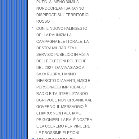
PUTIN: ALMENO 30MILA
NORDCOREANI SARANNO
DISPIEGATI SUL TERRITORIO
RUSSO
CON IL NUOVO PALINSESTO
DELLA RAI INIZIA LA
CAMPAGNA ELETTORALE. LA
DESTRA MILITARIZZA IL
SERVIZIO PUBBLICO IN VISTA
DELLE ELEZIONI POLITICHE
DEL 2027: DA VIA ASIAGO A
SAXA RUBRA, HANNO
INFARCITO DI AMANTI, AMICI E
PERSONAGGI IMPROBABILI
RADIO E TV, STERILIZZANDO
OGNI VOCE NON ORGANICA AL
GOVERNO. IL MESSAGGIO È
CHIARO: NON FACCIAMO
PRIGIONIERI. LA RAI È NOSTRA
E LA USEREMO PER VINCERE
LE PROSSIME ELEZIONI