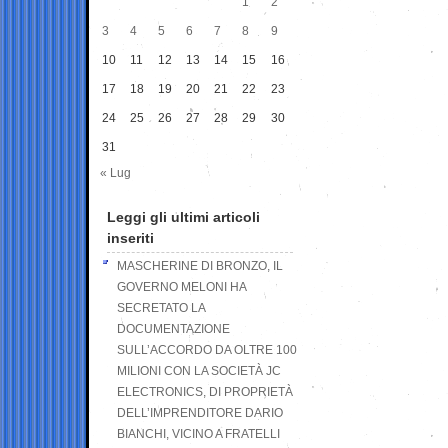
1
2
3
4
5
6
7
8
9
10
11
12
13
14
15
16
17
18
19
20
21
22
23
24
25
26
27
28
29
30
31
« Lug
Leggi gli ultimi articoli
inseriti
MASCHERINE DI BRONZO, IL
GOVERNO MELONI HA
SECRETATO LA
DOCUMENTAZIONE
SULL’ACCORDO DA OLTRE 100
MILIONI CON LA SOCIETÀ JC
ELECTRONICS, DI PROPRIETÀ
DELL’IMPRENDITORE DARIO
BIANCHI, VICINO A FRATELLI