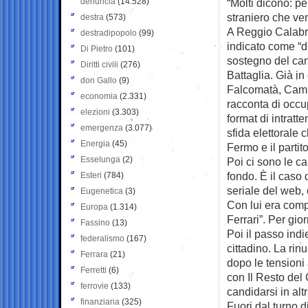
denuncia
(14.528)
“Molti dicono: pe
straniero che ven
destra
(573)
A Reggio Calabri
destradipopolo
(99)
indicato come “d
Di Pietro
(101)
sostegno del ca
Diritti civili
(276)
Battaglia. Già i
don Gallo
(9)
Falcomatà, Campi
economia
(2.331)
racconta di occu
elezioni
(3.303)
format di intratt
emergenza
(3.077)
sfida elettorale
Energia
(45)
Fermo e il partit
Esselunga
(2)
Poi ci sono le c
fondo. È il caso
Esteri
(784)
seriale del web,
Eugenetica
(3)
Con lui era comp
Europa
(1.314)
Ferrari”. Per gio
Fassino
(13)
Poi il passo indie
federalismo
(167)
cittadino. La rin
Ferrara
(21)
dopo le tensioni
Ferretti
(6)
con Il Resto del 
ferrovie
(133)
candidarsi in alt
finanziaria
(325)
Fuori dal turno d