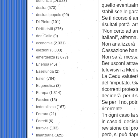
denuncia
(14.528)
quello eventualm
destra
(573)
stabilisce le gar
destradipopolo
(99)
Se il ricorso è a
Di Pietro
(101)
risultati potrà ar
Diritti civili
(276)
“Non certo ad an
don Gallo
(9)
italiani”, afferma
economia
(2.331)
Non analizzerà ne
Cassazione hanno
elezioni
(3.303)
Non sarà messa i
emergenza
(3.077)
Berlusconi attrav
Energia
(45)
televisivi a Medi
Esselunga
(2)
La Cedu valuterà 
Esteri
(784)
dell’imputato. Gi
Eugenetica
(3)
ricorrenti prote
Europa
(1.314)
deciderà per il s
Fassino
(13)
Se per il no, pot
federalismo
(167)
ricorrente.
Ferrara
(21)
“In ogni caso la 
in caso di decis
Ferretti
(6)
revisione del pr
ferrovie
(133)
però, si può riap
finanziaria
(325)