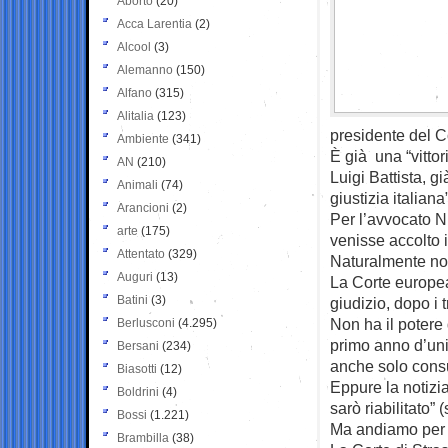
Aborto
(20)
Acca Larentia
(2)
Alcool
(3)
Alemanno
(150)
Alfano
(315)
Alitalia
(123)
presidente del C
Ambiente
(341)
È già una “vitto
AN
(210)
Luigi Battista, g
Animali
(74)
giustizia italiana”
Arancioni
(2)
Per l’avvocato Ni
arte
(175)
venisse accolto 
Attentato
(329)
Naturalmente non
Auguri
(13)
La Corte europea 
Batini
(3)
giudizio, dopo i t
Non ha il potere
Berlusconi
(4.295)
primo anno d’un
Bersani
(234)
anche solo cons
Biasotti
(12)
Eppure la notizia
Boldrini
(4)
sarò riabilitato”
Bossi
(1.221)
Ma andiamo per 
Brambilla
(38)