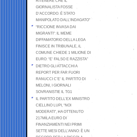
RITENERE CHE IL
GIORNALISTA FOSSE
D’ACCORDO. È STATO
MANIPOLATO DALL’INDAGATO”
“RICCIONE INVASA DAI
MIGRANTI”: IL MEME
DIFFAMATORIO DELLA LEGA
FINISCE IN TRIBUNALE, iL
COMUNE CHIEDE 1 MILIONE DI
EURO: “E’ FALSO E RAZZISTA”
DIETRO GLI ATTACCHI A
REPORT PER FAR FUORI
RANUCCI C’E’ IL PARTITO DI
MELONI, I GIORNALI
SOVRANISTIE IL TG1
IL PARTITO DELL’EX MINISTRO
CIELLINO LUPI, “NOI
MODERATI”, HA OTTENUTO
217MILA EURO DI
FINANZIAMENTI NEI PRIMI
SETTE MESI DELL’ANNO: È UN