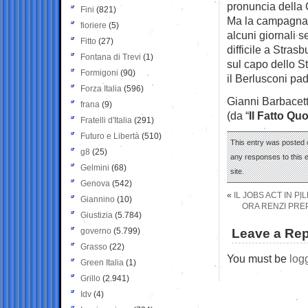
pronuncia della 
Fini
(821)
Ma la campagna d
fioriere
(5)
alcuni giornali s
Fitto
(27)
difficile a Stra
Fontana di Trevi
(1)
sul capo dello St
Formigoni
(90)
il Berlusconi pad
Forza Italia
(596)
Gianni Barbacet
frana
(9)
(da “
Il Fatto Qu
Fratelli d'Italia
(291)
Futuro e Libertà
(510)
This entry was posted 
g8
(25)
any responses to this 
Gelmini
(68)
site.
Genova
(542)
«
IL JOBS ACT IN P
Giannino
(10)
ORA RENZI PREP
Giustizia
(5.784)
governo
(5.799)
Leave a Rep
Grasso
(22)
You must be
log
Green Italia
(1)
Grillo
(2.941)
Idv
(4)