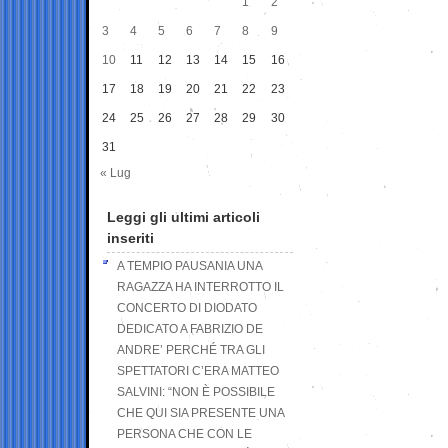
1
2
3
4
5
6
7
8
9
10
11
12
13
14
15
16
17
18
19
20
21
22
23
24
25
26
27
28
29
30
31
« Lug
Leggi gli ultimi articoli
inseriti
A TEMPIO PAUSANIA UNA
RAGAZZA HA INTERROTTO IL
CONCERTO DI DIODATO
DEDICATO A FABRIZIO DE
ANDRE’ PERCHÉ TRA GLI
SPETTATORI C’ERA MATTEO
SALVINI: “NON È POSSIBILE
CHE QUI SIA PRESENTE UNA
PERSONA CHE CON LE