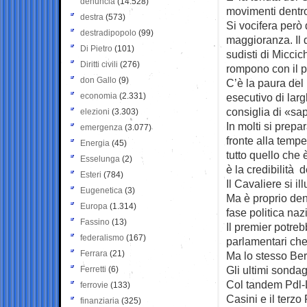
denuncia
(14.528)
movimenti dentr
destra
(573)
Si vocifera però 
destradipopolo
(99)
maggioranza. Il d
Di Pietro
(101)
sudisti di Miccic
Diritti civili
(276)
rompono con il p
don Gallo
(9)
C’è la paura del
economia
(2.331)
esecutivo di lar
consiglia di «sa
elezioni
(3.303)
In molti si prepa
emergenza
(3.077)
fronte alla temp
Energia
(45)
tutto quello che 
Esselunga
(2)
è la credibilità 
Esteri
(784)
Il Cavaliere si il
Eugenetica
(3)
Ma è proprio de
Europa
(1.314)
fase politica naz
Fassino
(13)
Il premier potreb
federalismo
(167)
parlamentari che
Ferrara
(21)
Ma lo stesso Be
Gli ultimi sonda
Ferretti
(6)
Col tandem Pdl-L
ferrovie
(133)
Casini e il terzo
finanziaria
(325)