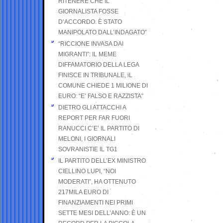
RITENERE CHE IL
GIORNALISTA FOSSE
D’ACCORDO. È STATO
MANIPOLATO DALL’INDAGATO”
“RICCIONE INVASA DAI
MIGRANTI”: IL MEME
DIFFAMATORIO DELLA LEGA
FINISCE IN TRIBUNALE, iL
COMUNE CHIEDE 1 MILIONE DI
EURO: “E’ FALSO E RAZZISTA”
DIETRO GLI ATTACCHI A
REPORT PER FAR FUORI
RANUCCI C’E’ IL PARTITO DI
MELONI, I GIORNALI
SOVRANISTIE IL TG1
IL PARTITO DELL’EX MINISTRO
CIELLINO LUPI, “NOI
MODERATI”, HA OTTENUTO
217MILA EURO DI
FINANZIAMENTI NEI PRIMI
SETTE MESI DELL’ANNO: È UN