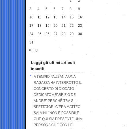
1
2
3
4
5
6
7
8
9
10
11
12
13
14
15
16
17
18
19
20
21
22
23
24
25
26
27
28
29
30
31
« Lug
Leggi gli ultimi articoli
inseriti
A TEMPIO PAUSANIA UNA
RAGAZZA HA INTERROTTO IL
CONCERTO DI DIODATO
DEDICATO A FABRIZIO DE
ANDRE’ PERCHÉ TRA GLI
SPETTATORI C’ERA MATTEO
SALVINI: “NON È POSSIBILE
CHE QUI SIA PRESENTE UNA
PERSONA CHE CON LE