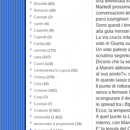
una telefonata tr
Brunetta
(83)
Martedì prossimo 
Burlando
(26)
conversazioni te
Camogli
(2)
poco lusinghieri 
canile
(4)
Sono questi i ti
Cappello
(8)
alla gola minist
La via crucis in
Caprotti
(2)
voto in Giunta s
Caritas
(6)
Un voto palese a
carovita
(170)
scrutinio segret
casa
(247)
Dicono che la sor
Casini
(119)
a Maroni abbiano
Centrodestra in Liguria
(35)
al suo posto?», d
Chiesa
(276)
In questo lasso 
Cina
(10)
Il punto di rottu
Comune
(342)
serva a fermare l
Coop
(7)
scongiurare il d
lo spread tra i Bt
Cossiga
(7)
Ecco, la tempest
Costume
(5.581)
A quel punto la 
criminalità
(1.402)
interno, con Mar
democratici e progressisti
(19)
E’ la tenuta del 