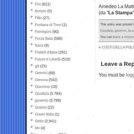
Fini
(821)
Amedeo La Matt
fioriere
(5)
(da “
La Stampa
“
Fitto
(27)
This entry was posted o
Fontana di Trevi
(1)
Giustizia
,
governo
,
la c
Formigoni
(90)
You can
leave a respo
Forza Italia
(596)
frana
(9)
«
COSTI DELLA POLI
Fratelli d'Italia
(291)
Futuro e Libertà
(510)
Leave a Rep
g8
(25)
Gelmini
(68)
You must be
log
Genova
(542)
Giannino
(10)
Giustizia
(5.784)
governo
(5.799)
Grasso
(22)
Green Italia
(1)
Grillo
(2.941)
Idv
(4)