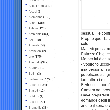
Aborto
(20)
Acca Larentia
(2)
Alcool
(3)
Alemanno
(150)
Alfano
(315)
Alitalia
(123)
sessuali, le conf
Ambiente
(341)
Proprio quel Tara
AN
(210)
soldi.
Animali
(74)
Martedì prossimo 
Arancioni
(2)
Palazzo Chigi co
arte
(175)
Ma per lui è chi
Attentato
(329)
«Vogliono uccide
Auguri
(13)
mia persona in u
Batini
(3)
pubblicare sui g
fare altro ci met
Berlusconi
(4.295)
Berlusconi non è
Bersani
(234)
Camera nei pross
Biasotti
(12)
Deve prepararsi 
Boldrini
(4)
domande degli in
Bossi
(1.221)
anche il senatore
Brambilla
(38)