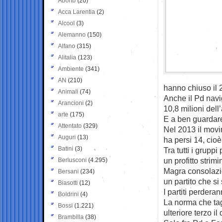
Aborto
(20)
Acca Larentia
(2)
Alcool
(3)
Alemanno
(150)
Alfano
(315)
Alitalia
(123)
Ambiente
(341)
AN
(210)
hanno chiuso il 2
Animali
(74)
Anche il Pd navi
Arancioni
(2)
10,8 milioni dell
arte
(175)
E a ben guardare
Attentato
(329)
Nel 2013 il movi
Auguri
(13)
ha persi 14, cioè
Batini
(3)
Tra tutti i grupp
un profitto strimi
Berlusconi
(4.295)
Magra consolazio
Bersani
(234)
un partito che si 
Biasotti
(12)
I partiti perderan
Boldrini
(4)
La norma che tagl
Bossi
(1.221)
ulteriore terzo i
Brambilla
(38)