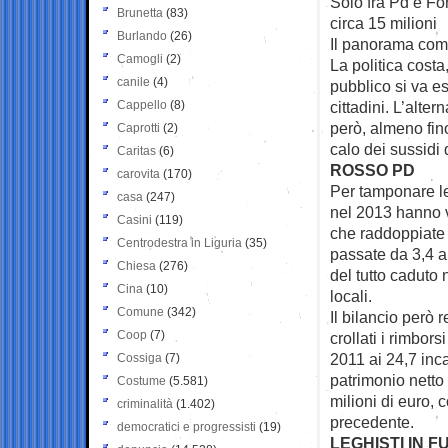
Solo fra Pd e Forz
Brunetta
(83)
circa 15 milioni
Burlando
(26)
Il panorama comp
Camogli
(2)
La politica cost
canile
(4)
pubblico si va es
Cappello
(8)
cittadini. L’alter
però, almeno finor
Caprotti
(2)
calo dei sussidi 
Caritas
(6)
ROSSO PD
carovita
(170)
Per tamponare le
casa
(247)
nel 2013 hanno ve
Casini
(119)
che raddoppiate a
Centrodestra in Liguria
(35)
passate da 3,4 a 
Chiesa
(276)
del tutto caduto 
Cina
(10)
locali.
Comune
(342)
Il bilancio però 
Coop
(7)
crollati i rimbors
2011 ai 24,7 inca
Cossiga
(7)
patrimonio netto d
Costume
(5.581)
milioni di euro, 
criminalità
(1.402)
precedente.
democratici e progressisti
(19)
LEGHISTI IN F