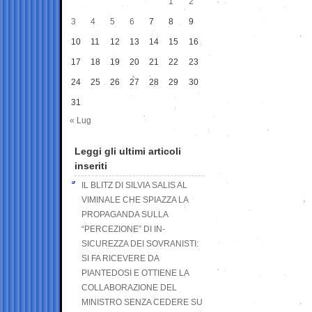
1
2
3
4
5
6
7
8
9
10
11
12
13
14
15
16
17
18
19
20
21
22
23
24
25
26
27
28
29
30
31
« Lug
Leggi gli ultimi articoli
inseriti
IL BLITZ DI SILVIA SALIS AL
VIMINALE CHE SPIAZZA LA
PROPAGANDA SULLA
“PERCEZIONE” DI IN-
SICUREZZA DEI SOVRANISTI:
SI FA RICEVERE DA
PIANTEDOSI E OTTIENE LA
COLLABORAZIONE DEL
MINISTRO SENZA CEDERE SU