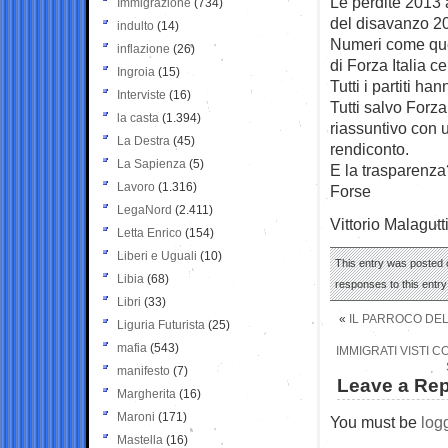
Le perdite 2013 
Immigrazione
(734)
del disavanzo 2
indulto
(14)
Numeri come ques
inflazione
(26)
di Forza Italia 
Ingroia
(15)
Tutti i partiti ha
Interviste
(16)
Tutti salvo Forza
la casta
(1.394)
riassuntivo con u
La Destra
(45)
rendiconto.
La Sapienza
(5)
E la trasparenza
Lavoro
(1.316)
Forse
LegaNord
(2.411)
Vittorio Malagutt
Letta Enrico
(154)
Liberi e Uguali
(10)
This entry was posted o
Libia
(68)
responses to this entr
Libri
(33)
«
IL PARROCO DEL
Liguria Futurista
(25)
mafia
(543)
IMMIGRATI VISTI C
manifesto
(7)
Leave a Rep
Margherita
(16)
Maroni
(171)
You must be
log
Mastella
(16)