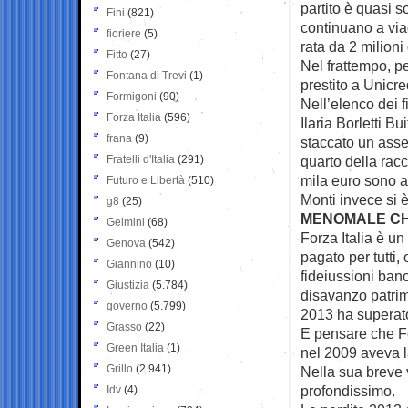
partito è quasi 
Fini
(821)
continuano a via
fioriere
(5)
rata da 2 milioni 
Fitto
(27)
Nel frattempo, pe
Fontana di Trevi
(1)
prestito a Unicred
Formigoni
(90)
Nell’elenco dei 
Forza Italia
(596)
Ilaria Borletti B
frana
(9)
staccato un ass
Fratelli d'Italia
(291)
quarto della racc
mila euro sono ar
Futuro e Libertà
(510)
Monti invece si è
g8
(25)
MENOMALE CHE
Gelmini
(68)
Forza Italia è u
Genova
(542)
pagato per tutti,
Giannino
(10)
fideiussioni banc
Giustizia
(5.784)
disavanzo patrim
governo
(5.799)
2013 ha superato 
Grasso
(22)
E pensare che Fo
Green Italia
(1)
nel 2009 aveva la
Grillo
(2.941)
Nella sua breve 
profondissimo.
Idv
(4)