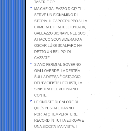
TASER E CP
MA CHE GALEAZZO DICI? TI
SERVE UN BIGNAMINO DI
STORIA. IL CAPOGRUPPO ALLA
CAMERA DI FRATELLI D’ITALIA,
GALEAZZO BIGNAMI, NEL SUO
ATTACCO SCONSIDERATO A
OSCAR LUIGI SCALFARO HA
DETTO UN BEL PO’ DI
CAZZATE
SIAMO FERMI AL GOVERNO
GIALLOVERDE: LA DESTRA
SULLA DIFESA È OSTAGGIO
DEI “PACIFISTI” LEGHISTI, LA
SINISTRA DEL PUTINIANO
CONTE
LE ONDATE DI CALORE DI
QUEST’ESTATE HANNO
PORTATO TEMPERATURE
RECORD IN TUTTA EUROPA E
UNA SICCITA’ MAI VISTA. I