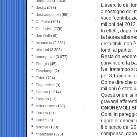
denuncia
(14.528)
L’esercito dei lu
destra
(573)
a sostegno del 
destradipopolo
(99)
voce “contribuzio
Di Pietro
(101)
milioni del 2012.
Diritti civili
(276)
In effetti, dopo i
don Gallo
(9)
la laurea albanese
economia
(2.331)
discutibili, non 
fondi al partito.
elezioni
(3.303)
Resta da vedere 
emergenza
(3.077)
convincere la ba
Energia
(45)
Nel frattempo si
Esselunga
(2)
per 3,1 milioni a
Esteri
(784)
Come dire che ol
Eugenetica
(3)
milioni) è stato 
Europa
(1.314)
Questi oneri, si 
Fassino
(13)
gravami afferenti
federalismo
(167)
ONOREVOLI S
Ferrara
(21)
Conti in pareggio
rigore economico
Ferretti
(6)
Il bilancio del 2
ferrovie
(133)
compenso, dopo il
finanziaria
(325)