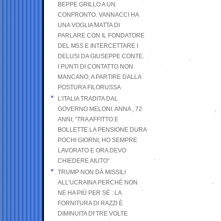
BEPPE GRILLO A UN
CONFRONTO. VANNACCI HA
UNA VOGLIA MATTA DI
PARLARE CON IL FONDATORE
DEL M5S E INTERCETTARE I
DELUSI DA GIUSEPPE CONTE.
I PUNTI DI CONTATTO NON
MANCANO, A PARTIRE DALLA
POSTURA FILORUSSA
L’ITALIA TRADITA DAL
GOVERNO MELONI. ANNA , 72
ANNI; “TRA AFFITTO E
BOLLETTE LA PENSIONE DURA
POCHI GIORNI, HO SEMPRE
LAVORATO E ORA DEVO
CHIEDERE AIUTO”
TRUMP NON DÀ MISSILI
ALL’UCRAINA PERCHÉ NON
NE HA PIÙ PER SÉ : LA
FORNITURA DI RAZZI È
DIMINUITA DI TRE VOLTE