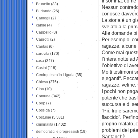
Insomma: come 
Brunetta
(83)
Nessun contraddit
Burlando
(26)
conosce davvero
Camogli
(2)
La storia è un gi
canile
(4)
svelato alla pri
Cappello
(8)
Alle domande più 
Per esempio: co
Caprotti
(2)
ragazze, alcune 
Caritas
(6)
Come mai queste 
carovita
(170)
l’intera notte a
casa
(247)
l’obiettivo di av
Casini
(119)
Molti testimoni 
Centrodestra in Liguria
(35)
eleganti“. Peccat
Chiesa
(276)
ragazze, veline, 
Cina
(10)
I pochi non pagat
Comune
(342)
potente che tras
Coop
(7)
succursale di se
“Più troie saremo
Cossiga
(7)
flaccido”. Perfin
Costume
(5.581)
proprio malato, 
criminalità
(1.402)
problemi del pae
democratici e progressisti
(19)
Santanchè.