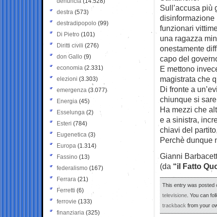
denuncia
(14.528)
Sull’accusa più g
destra
(573)
disinformazione h
destradipopolo
(99)
funzionari vittime
Di Pietro
(101)
una ragazza min
Diritti civili
(276)
onestamente diffi
don Gallo
(9)
capo del governo
economia
(2.331)
E mettono invece 
magistrata che qu
elezioni
(3.303)
Di fronte a un’evi
emergenza
(3.077)
chiunque si sare
Energia
(45)
Ha mezzi che altr
Esselunga
(2)
e a sinistra, inc
Esteri
(784)
chiavi del partit
Eugenetica
(3)
Perchè dunque n
Europa
(1.314)
Gianni Barbacet
Fassino
(13)
(da
“il Fatto Qu
federalismo
(167)
Ferrara
(21)
This entry was posted 
Ferretti
(6)
televisione
. You can fo
ferrovie
(133)
trackback
from your ow
finanziaria
(325)