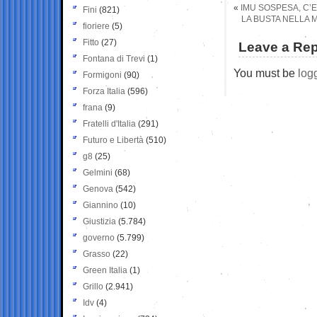
«
IMU SOSPESA, C’E
Fini
(821)
LA BUSTA NELLA M
fioriere
(5)
Fitto
(27)
Leave a Rep
Fontana di Trevi
(1)
You must be
log
Formigoni
(90)
Forza Italia
(596)
frana
(9)
Fratelli d'Italia
(291)
Futuro e Libertà
(510)
g8
(25)
Gelmini
(68)
Genova
(542)
Giannino
(10)
Giustizia
(5.784)
governo
(5.799)
Grasso
(22)
Green Italia
(1)
Grillo
(2.941)
Idv
(4)