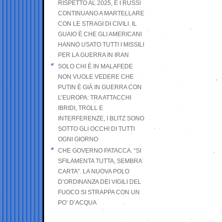
RISPETTO AL 2025, E I RUSSI
CONTINUANO A MARTELLARE
CON LE STRAGI DI CIVILI. IL
GUAIO È CHE GLI AMERICANI
HANNO USATO TUTTI I MISSILI
PER LA GUERRA IN IRAN
SOLO CHI È IN MALAFEDE
NON VUOLE VEDERE CHE
PUTIN È GIÀ IN GUERRA CON
L’EUROPA: TRA ATTACCHI
IBRIDI, TROLL E
INTERFERENZE, I BLITZ SONO
SOTTO GLI OCCHI DI TUTTI
OGNI GIORNO
CHE GOVERNO PATACCA. “SI
SFILAMENTA TUTTA, SEMBRA
CARTA”. LA NUOVA POLO
D’ORDINANZA DEI VIGILI DEL
FUOCO SI STRAPPA CON UN
PO’ D’ACQUA