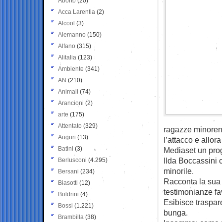
Aborto
(20)
Acca Larentia
(2)
Alcool
(3)
Alemanno
(150)
Alfano
(315)
Alitalia
(123)
Ambiente
(341)
AN
(210)
Animali
(74)
Arancioni
(2)
arte
(175)
Attentato
(329)
ragazze minorenn
Auguri
(13)
l’attacco e allor
Batini
(3)
Mediaset un pro
Ilda Boccassini 
Berlusconi
(4.295)
minorile.
Bersani
(234)
Racconta la sua 
Biasotti
(12)
testimonianze fav
Boldrini
(4)
Esibisce traspar
Bossi
(1.221)
bunga.
Brambilla
(38)