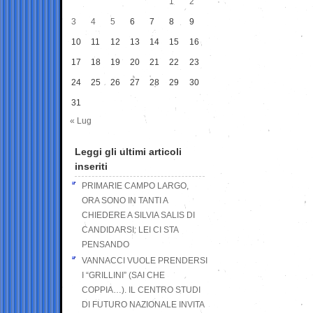
1
2
3
4
5
6
7
8
9
10
11
12
13
14
15
16
17
18
19
20
21
22
23
24
25
26
27
28
29
30
31
« Lug
Leggi gli ultimi articoli
inseriti
PRIMARIE CAMPO LARGO,
ORA SONO IN TANTI A
CHIEDERE A SILVIA SALIS DI
CANDIDARSI: LEI CI STA
PENSANDO
VANNACCI VUOLE PRENDERSI
I “GRILLINI” (SAI CHE
COPPIA…). IL CENTRO STUDI
DI FUTURO NAZIONALE INVITA