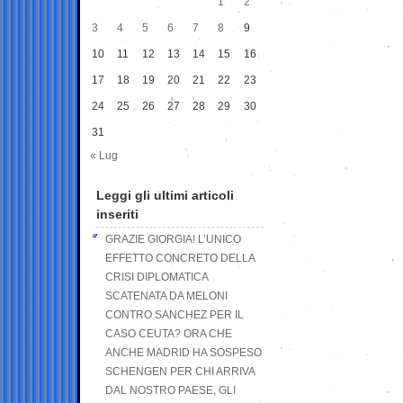
1
2
3
4
5
6
7
8
9
10
11
12
13
14
15
16
17
18
19
20
21
22
23
24
25
26
27
28
29
30
31
« Lug
Leggi gli ultimi articoli
inseriti
GRAZIE GIORGIA! L’UNICO
EFFETTO CONCRETO DELLA
CRISI DIPLOMATICA
SCATENATA DA MELONI
CONTRO SANCHEZ PER IL
CASO CEUTA? ORA CHE
ANCHE MADRID HA SOSPESO
SCHENGEN PER CHI ARRIVA
DAL NOSTRO PAESE, GLI