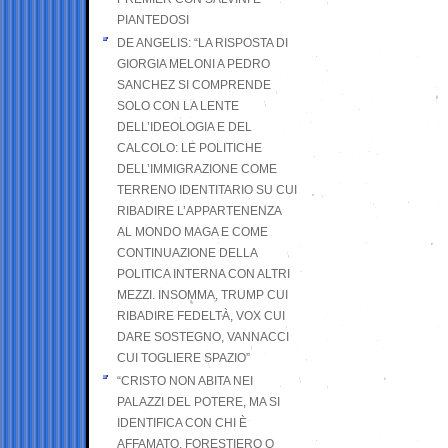
PIANTEDOSI
DE ANGELIS: “LA RISPOSTA DI
GIORGIA MELONI A PEDRO
SANCHEZ SI COMPRENDE
SOLO CON LA LENTE
DELL’IDEOLOGIA E DEL
CALCOLO: LE POLITICHE
DELL’IMMIGRAZIONE COME
TERRENO IDENTITARIO SU CUI
RIBADIRE L’APPARTENENZA
AL MONDO MAGA E COME
CONTINUAZIONE DELLA
POLITICA INTERNA CON ALTRI
MEZZI. INSOMMA, TRUMP CUI
RIBADIRE FEDELTÀ, VOX CUI
DARE SOSTEGNO, VANNACCI
CUI TOGLIERE SPAZIO”
“CRISTO NON ABITA NEI
PALAZZI DEL POTERE, MA SI
IDENTIFICA CON CHI È
AFFAMATO, FORESTIERO O