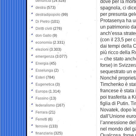
denuncia
(14.528)
dove per la mort
spagnola, ci dic
destra
(573)
per presunta gelo
destradipopolo
(99)
Protasenya ha un 
Di Pietro
(101)
un patrimonio da 
Diritti civili
(276)
anch’essa strate
don Gallo
(9)
(con il 23,5 per 
economia
(2.331)
dai tempi della 
elezioni
(3.303)
più ricco della 
emergenza
(3.077)
– che stato anche
Energia
(45)
forse) in Svizze
Esselunga
(2)
sequestrato un e
Nonché proprieta
Esteri
(784)
Timchenko è stato
Eugenetica
(3)
francese è stata i
Europa
(1.314)
poi trasferita a 
Fassino
(13)
figlia di Putin. 
federalismo
(167)
Novatek, dopo le 
Ferrara
(21)
dall’Unione europ
Ferretti
(6)
l’annessione de
ferrovie
(133)
nel mondo del g
finanziaria
(325)
Qualcosa, forse 