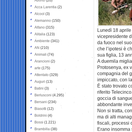
Aborto
(20)
Acca Larentia
(2)
Alcool
(3)
Alemanno
(150)
Alfano
(315)
Lunedì 18 aprile
Alitalia
(123)
vicepresidente d
Ambiente
(341)
da fuoco nel suo
AN
(210)
che l’ipotesi è 
sua figlia, 13 an
Animali
(74)
A duemila miglia
Arancioni
(2)
Protosenya, ex v
arte
(175)
compagnia del ga
Attentato
(329)
impiccato, con la
Auguri
(13)
È stato trovato c
Batini
(3)
riferito Telecinc
Berlusconi
(4.295)
goccia di sangue
Bersani
(234)
abbondante invec
Biasotti
(12)
Non si tratta, con
Boldrini
(4)
ma di alti manag
Bossi
(1.221)
fiscali, processi 
Erano insomma se
Brambilla
(38)