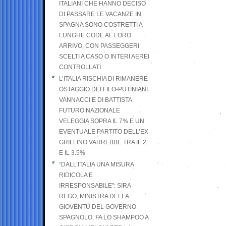
ITALIANI CHE HANNO DECISO
DI PASSARE LE VACANZE IN
SPAGNA SONO COSTRETTI A
LUNGHE CODE AL LORO
ARRIVO, CON PASSEGGERI
SCELTI A CASO O INTERI AEREI
CONTROLLATI
L’ITALIA RISCHIA DI RIMANERE
OSTAGGIO DEI FILO-PUTINIANI
VANNACCI E DI BATTISTA.
FUTURO NAZIONALE
VELEGGIA SOPRA IL 7% E UN
EVENTUALE PARTITO DELL’EX
GRILLINO VARREBBE TRA IL 2
E IL 3.5%
“DALL’ITALIA UNA MISURA
RIDICOLA E
IRRESPONSABILE”: SIRA
REGO, MINISTRA DELLA
GIOVENTÙ DEL GOVERNO
SPAGNOLO, FA LO SHAMPOO A