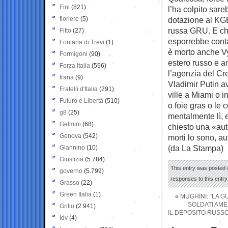
Fini
(821)
l’ha colpito sar
fioriere
(5)
dotazione al KGB 
russa GRU. E ch
Fitto
(27)
esporrebbe contatt
Fontana di Trevi
(1)
è morto anche Vy
Formigoni
(90)
estero russo e a
Forza Italia
(596)
l’agenzia del Cr
frana
(9)
Vladimir Putin a
Fratelli d'Italia
(291)
ville a Miami o 
Futuro e Libertà
(510)
o foie gras o le 
g8
(25)
mentalmente lì, 
Gelmini
(68)
chiesto una «aut
Genova
(542)
morti lo sono, au
(da La Stampa)
Giannino
(10)
Giustizia
(5.784)
This entry was posted o
governo
(5.799)
responses to this entr
Grasso
(22)
Green Italia
(1)
«
MUGHINI: “LA G
SOLDATI AME
Grillo
(2.941)
IL DEPOSITO RUSSO
Idv
(4)