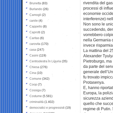
rivendita del ga
Brunetta
(83)
processi di infl
Burlando
(26)
economie occiden
Camogli
(2)
interferenze) ne
canile
(4)
Non sono le unic
Cappello
(8)
succedendo, dent
Caprotti
(2)
vorrebbero colpi
Caritas
(6)
nella Germania d
carovita
(170)
invece risparmia
casa
(247)
La mattina del 25
Alexander Tyulya
Casini
(119)
Pietroburgo, ma 
Centrodestra in Liguria
(35)
da parte del serv
Chiesa
(276)
generale dell’Un
Cina
(10)
fu trovato impic
Comune
(342)
Protasenya.
Coop
(7)
E, hanno riporta
Cossiga
(7)
Europa, la polizi
Costume
(5.581)
sicurezza azienda
criminalità
(1.402)
quello che succe
democratici e progressisti
(19)
regime di Putin.