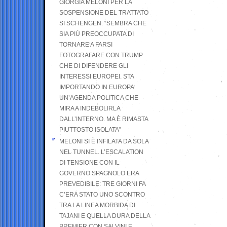
GIORGIA MELONI PER LA
SOSPENSIONE DEL TRATTATO
SI SCHENGEN: “SEMBRA CHE
SIA PIÙ PREOCCUPATA DI
TORNARE A FARSI
FOTOGRAFARE CON TRUMP
CHE DI DIFENDERE GLI
INTERESSI EUROPEI. STA
IMPORTANDO IN EUROPA
UN’AGENDA POLITICA CHE
MIRA A INDEBOLIRLA
DALL’INTERNO. MA È RIMASTA
PIUTTOSTO ISOLATA”
MELONI SI È INFILATA DA SOLA
NEL TUNNEL. L’ESCALATION
DI TENSIONE CON IL
GOVERNO SPAGNOLO ERA
PREVEDIBILE: TRE GIORNI FA
C’ERA STATO UNO SCONTRO
TRA LA LINEA MORBIDA DI
TAJANI E QUELLA DURA DELLA
PREMIER CON SALVINI E